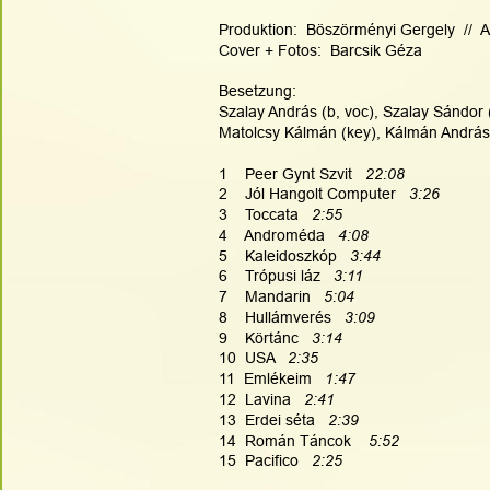
Produktion:  Böszörményi Gergely  //  A
Cover + Fotos:  Barcsik Géza
Besetzung:
Szalay András (b, voc), Szalay Sándor (
Matolcsy Kálmán (key), Kálmán András (
1    Peer Gynt Szvit   
22:08
2    Jól Hangolt Computer  
 3:26
3    Toccata
   2:55
4    Androméda
   4:08
5    Kaleidoszkóp   
3:44
6    Trópusi láz  
 3:11
7    Mandarin 
  5:04
8    Hullámverés
   3:09
9    Körtánc  
 3:14
10  USA   
2:35
11  Emlékeim   
1:47
12  Lavina 
  2:41
13  Erdei séta 
  2:39
14  Román Táncok   
 5:52
15  Pacifico  
 2:25