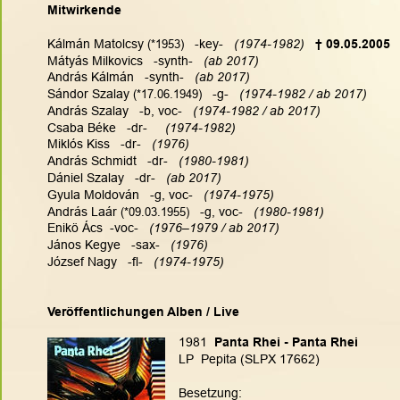
Mitwirkende
Kálmán Matolcsy
(*1953)
   -key-  
 (1974-1982)
† 09.05.2005
Mátyás Milkovics   -synth-   
(ab 2017)
András Kálmán   -synth-   
(ab 2017)
Sándor Szalay
(*17.06.1949)
   -g-   
(1974-1982 / ab 2017)
András Szalay
   -b, voc-
(1974-1982 / ab 2017)
Csaba Béke   -dr-     
(1974-1982)
Miklós Kiss   -dr-  
 (1976)
András Schmidt   -dr- 
  (1980-1981)
Dániel Szalay   -dr- 
  (ab 2017)
Gyula Moldován   -g, voc- 
  (1974-1975)
András Laár
(*09.03.1955)
   -g, voc-  
 (1980-1981)
Enikö Ács  -voc-   
(1976–1979 / ab 2017)
János Kegye   -sax-   
(1976)
József Nagy   -fl- 
  (1974-1975)
Veröffentlichungen Alben / Live
1981
  Panta Rhei - Panta Rhei
LP  Pepita (SLPX 17662)
Besetzung: