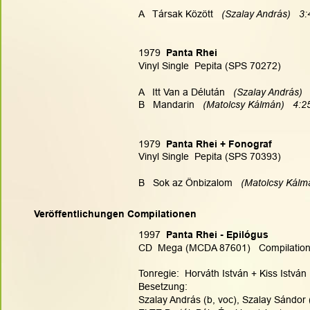
A   Társak Között  
 (Szalay András)   3:
1979
  Panta Rhei
Vinyl Single  Pepita (SPS 70272)
A   Itt Van a Délután  
 (Szalay András)  
B   Mandarin  
 (Matolcsy Kálmán)   4:2
1979
  Panta Rhei + Fonograf
Vinyl Single  Pepita (SPS 70393)
B   Sok az Önbizalom  
 (Matolcsy Kálm
Veröffentlichungen Compilationen
1997
  Panta Rhei - Epilógus 
CD  Mega (MCDA 87601)   Compilatio
Tonregie:  Horváth István + Kiss István 
Besetzung:
Szalay András (b, voc), Szalay Sándor 