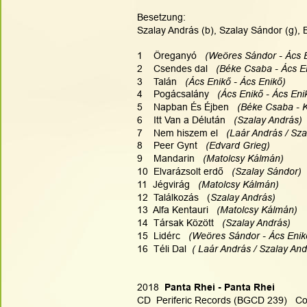
Besetzung:
Szalay András (b), Szalay Sándor (g), 
1    Öreganyó 
  (Weöres Sándor - Ács 
2    Csendes dal 
  (Béke Csaba - Ács E
3    Talán 
  (Ács Enikő - Ács Enikő)
4    Pogácsalány 
  (Ács Enikő - Ács Eni
5    Napban És Éjben 
  (Béke Csaba - K
6    Itt Van a Délután  
 (Szalay András) 
7    Nem hiszem el 
  (Laár András / Sz
8    Peer Gynt   
(Edvard Grieg)
9    Mandarin  
 (Matolcsy Kálmán)
10  Elvarázsolt erdő  
 (Szalay Sándor)
11  Jégvirág  
 (Matolcsy Kálmán)
12  Találkozás   (
Szalay András)
13  Alfa Kentauri  
 (Matolcsy Kálmán)
14  Társak Között  
 (Szalay András)
15  Lidérc 
  (Weöres Sándor - Ács Enik
16  Téli Dal 
 ( Laár András / Szalay And
2018
  Panta Rhei - Panta Rhei
CD  Periferic Records (BGCD 239)   Co