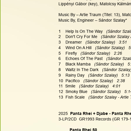
Lippényi Gábor (key), Matolcsy Kálmán
Music By – Artie Traum (Titel: 13), Mato
Music By, Engineer – Sándor Szalay*
1    Help Is On The Way
   (Sándor Szal
2    Don't Cry For Me
   (Sándor Szalay 
3    Dreamer
   (Sándor Szalay)   3:51
4    Wind On A Hill
   (Sándor Szalay)   
5    Firefly
   (Sándor Szalay)   2:26
6    Echoes Of The Past
   (Sándor Szal
7    Black Mamba
   (Sándor Szalay)   5
8    Waltz In The Dark
   (Sándor Szalay)
9    Rainy Day
   (Sándor Szalay)   5:13
10  Pacifico
   (Sándor Szalay)   2:38
11  Smile
   (Sándor Szalay)   4:01
12  Smoky Blue
   (Sándor Szalay)   5:1
13  Fish Scale
   (Sándor Szalay - Artie
2025
  Panta Rhei + Djabe - Panta Rh
3-LP/2CD  GR1993 Records (GR 179-
Panta Rhei 50