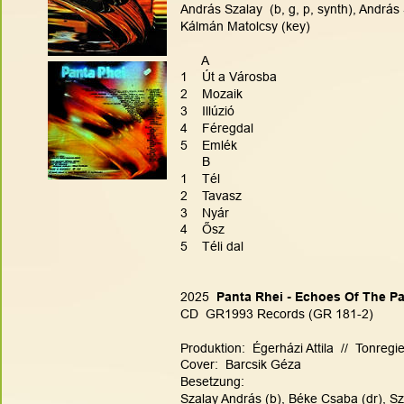
András Szalay  (b, g, p, synth), András
Kálmán Matolcsy (key)
      A
1    Út a Városba
2    Mozaik
3    Illúzió
4    Féregdal
5    Emlék
      B
1    Tél
2    Tavasz
3    Nyár
4    Ősz
5    Téli dal
2025
  Panta Rhei - Echoes Of The P
CD  GR1993 Records (GR 181-2)
Produktion:  Égerházi Attila  //  Tonreg
Cover:  Barcsik Géza
Besetzung:
Szalay András (b), Béke Csaba (dr), Sza