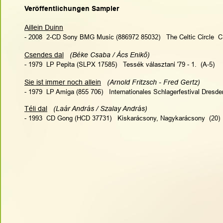
Veröffentlichungen Sampler
Aillein Duinn
- 2008  2-CD Sony BMG Music (886972 85032)   The Celtic Circle  C
Csendes dal
(Béke Csaba / Ács Enikő)
- 1979  LP Pepita (SLPX 17585)   Tessék választani '79 - 1.  (A-5)
Sie ist immer noch allein
(Arnold Fritzsch - Fred Gertz)
- 1979  LP Amiga (855 706)   Internationales Schlagerfestival Dresde
Téli dal
(Laár András / Szalay András)
- 1993  CD Gong (HCD 37731)   Kiskarácsony, Nagykarácsony  (20)