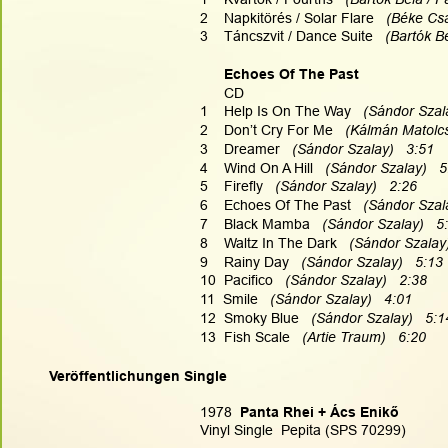
2    Napkitörés / Solar Flare   
(Béke Csa
3    Táncszvit / Dance Suite   
(Bartók Bé
Echoes Of The Past
      CD
1    Help Is On The Way
   (Sándor Szal
2    Don’t Cry For Me  
 (Kálmán Matolcs
3    Dreamer
   (Sándor Szalay)   3:51
4    Wind On A Hill
   (Sándor Szalay)   
5    Firefly
   (Sándor Szalay)   2:26
6    Echoes Of The Past
   (Sándor Szal
7    Black Mamba
   (Sándor Szalay)   5
8    Waltz In The Dark
   (Sándor Szalay)
9    Rainy Day
   (Sándor Szalay)   5:13
10  Pacifico
   (Sándor Szalay)   2:38
11  Smile
   (Sándor Szalay)   4:01
12  Smoky Blue
   (Sándor Szalay)   5:1
13  Fish Scale
   (Artie Traum)   6:20
Veröffentlichungen Single
1978
  Panta Rhei + Ács Enikő 
Vinyl Single  Pepita (SPS 70299)