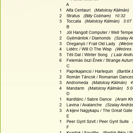
      A
1    Alfa Centauri  
 (Matolcsy Kálmán)  
2    Stratus  
 (Billy Cobham)   10:32
3    Toccata  
 (Matolcsy Kálmán)   3:07
      B
1    Jól Hangolt Computer / Well Temp
2    Gyémántok / Diamonds
   (Szalay A
3    Öreganyó / Frail Old Lady  
 (Weöres
4    Lidérc / Will O The Wisp  
 (Weöres 
5    Téli Dal / Winter Song  
 ( Laár Andr
6    Felemás öszi Ének / Strange Autum
      C
1    Paprikajancsi / Harlequin   
(Bartók 
2    Román Táncok / Romanian Dances
3    Andromeda  
 (Matolcsy Kálmán)   4
4    Mandarin  
 (Matolcsy Kálmán)   5:0
      D
1    Kardtánc / Sabre Dance  
 (Aram Kha
2    Lavina / Avalanche 
  (Szalay András
3    A kijevi Nagykapu / The Great Gate
      E
1    Peer Gynt Szvit / Peer Gynt Suite   
      F
1    Kvartok / Fourths   
(Bartók Béla / P