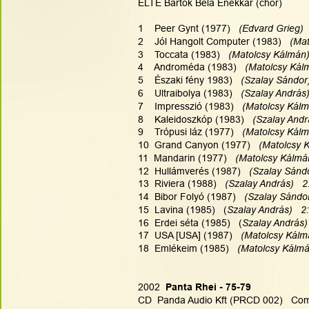
ELTE Bartók Béla Énekkar (chor)
1    Peer Gynt (1977)   
(Edvard Grieg) 
2    Jól Hangolt Computer (1983)  
 (Ma
3    Toccata (1983)  
 (Matolcsy Kálmán)
4    Androméda (1983)  
 (Matolcsy Kál
5    Északi fény 1983)  
 (Szalay Sándor)
6    Ultraibolya (1983)  
 (Szalay András)
7    Impresszió (1983)  
 (Matolcsy Kálm
8    Kaleidoszkóp (1983)  
 (Szalay Andr
9    Trópusi láz (1977)  
 (Matolcsy Kálm
10  Grand Canyon (1977)  
 (Matolcsy 
11  Mandarin (1977)  
 (Matolcsy Kálmán
12  Hullámverés (1987)  
 (Szalay Sándo
13  Riviera (1988)  
 (Szalay András)   2
14  Bibor Folyó (1987)  
 (Szalay Sándor
15  Lavina (1985)   (
Szalay András)   2
16  Erdei séta (1985)   (
Szalay András) 
17  USA [USA] (1987)  
 (Matolcsy Kálm
18  Emlékeim (1985)  
 (Matolcsy Kálmá
2002
  Panta Rhei - 75-79 
CD  Panda Audio Kft (PRCD 002)   Com