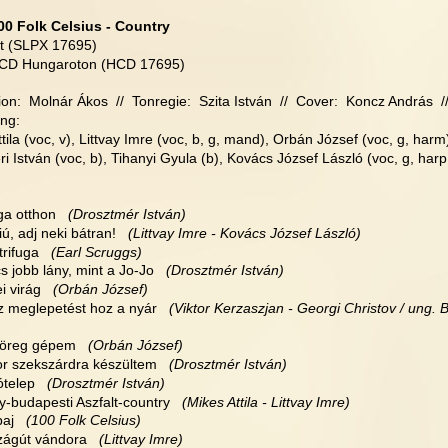
00 Folk Celsius - Country
rt (SLPX 17695)
 CD Hungaroton (HCD 17695) 
on:  Molnár Ákos  //  Tonregie:  Szita István  //  Cover:  Koncz András  
ng:
tila (voc, v), Littvay Imre (voc, b, g, mand), Orbán József (voc, g, harm
 István (voc, b), Tihanyi Gyula (b), Kovács József László (voc, g, harp
ga otthon
   (Drosztmér István)
fiú, adj neki bátran!
   (Littvay Imre - Kovács József László)
trifuga
   (Earl Scruggs)
cs jobb lány, mint a Jo-Jo
   (Drosztmér István)
ei virág
   (Orbán József)
z meglepetést hoz a nyár   
(Viktor Kerzaszjan - Georgi Christov / ung. 
ó öreg gépem
   (Orbán József)
kor szekszárdra készültem
   (Drosztmér István)
ótelep
   (Drosztmér István)
y-budapesti Aszfalt-country 
  (Mikes Attila - Littvay Imre)
baj
   (100 Folk Celsius)
szágút vándora
   (Littvay Imre)