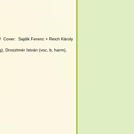
/  Cover:  Sajdik Ferenc + Reich Károly
 g), Drosztmér István (voc, b, harm),