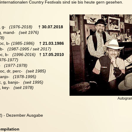
 internationalen Country Festivals sind sie bis heute gern gesehen. 
, g-   
(1976-2018)
† 30.07.2018
 g, mand-  
 (seit 1976)
78)
oc, b-
 (1985-1986)
† 21.03.1986
 b-  
 (1987-1995 / seit 2017)
oc, b-  
 (1996-2016)
† 17.05.2010
976-1977)
  
 (1977-1978)
voc, dr, perc-  
 (seit 1985)
anjo-  
 (1978-1995)
c, g, banjo-  
 (seit 1995)
, key-  
 (seit 1978)
Autogra
R) - Dezember Ausgabe
ompilation