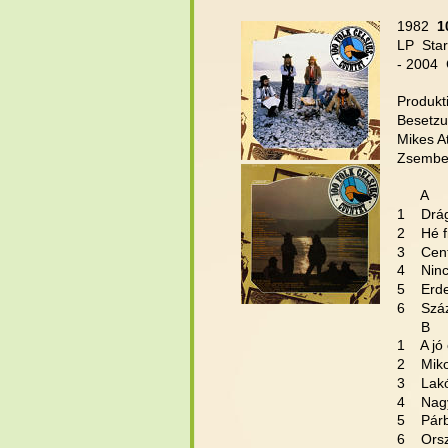
1982 
 1
LP  Sta
- 2004 
Produkti
Besetzu
Mikes At
Zsemberi
      A
1    Drá
2    Hé 
3    Cen
4    Nin
5    Erd
6    Szá
      B
1    A j
2    Mi
3    Lak
4    Nag
5    Pár
6    Or