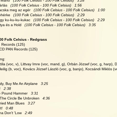
i Manó
   (100 Folk Celsius - 100 Folk Celsius)   3:28
árlás
   (100 Folk Celsius - 100 Folk Celsius)   1:56
macska meg az egér
   (100 Folk Celsius - 100 Folk Celsius)   1:00
fehérke
   (100 Folk Celsius - 100 Folk Celsius)   2:29
nagy ku-ku-ku-kukac
   (100 Folk Celsius - 100 Folk Celsius)   2:29
utya és a Hold
   (100 Folk Celsius - 100 Folk Celsius)   3:35
00 Folk Celsius - Redgrass
 Records (125)
 CD PAN Records (125)
ng:
tila (voc, v), Littvay Imre (voc, mand, g), Orbán József (voc, g, harp), 
ilig (b, voc), Kovács József László (voc, g, banjo), Kocsándi Miklós (vo
dy, Buy Me An Airplane   
3:25
   
2:38
ne Pound Hammer   
3:31
l The Circle Be Unbroken   
4:36
ried Man Blues   
3:27
t!   
0:48
a Don't 'Low   
2:49