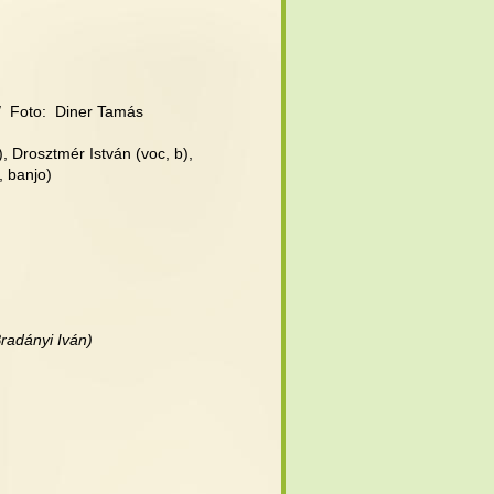
//  Foto:  Diner Tamás
), Drosztmér István (voc, b),
, banjo)
Bradányi Iván)