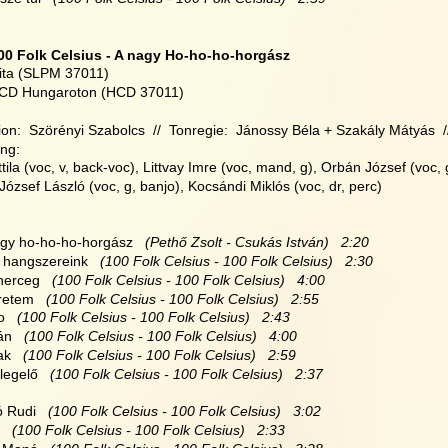
00 Folk Celsius - A nagy Ho-ho-ho-horgász
ita (SLPM 37011)
 CD Hungaroton (HCD 37011)
on:  Szörényi Szabolcs  //  Tonregie:  Jánossy Béla + Szakály Mátyás  /
ng:
tila (voc, v, back-voc), Littvay Imre (voc, mand, g), Orbán József (voc,
ózsef László (voc, g, banjo), Kocsándi Miklós (voc, dr, perc)
nagy ho-ho-ho-horgász
   (Pethő Zsolt - Csukás István)   2:20
i hangszereink
   (100 Folk Celsius - 100 Folk Celsius)   2:30
 herceg
   (100 Folk Celsius - 100 Folk Celsius)   4:00
eretem
   (100 Folk Celsius - 100 Folk Celsius)   2:55
o
   (100 Folk Celsius - 100 Folk Celsius)   2:43
ián
   (100 Folk Celsius - 100 Folk Celsius)   4:00
ak
   (100 Folk Celsius - 100 Folk Celsius)   2:59
alegelő
   (100 Folk Celsius - 100 Folk Celsius)   2:37
ó Rudi
   (100 Folk Celsius - 100 Folk Celsius)   3:02
   (100 Folk Celsius - 100 Folk Celsius)   2:33