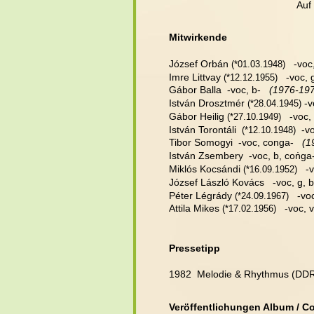
Auf
Mitwirkende
József Orbán 
   -voc
(*01.03.1948)
Imre Littvay 
   -voc,
(*12.12.1955)
Gábor Balla  -voc, b-  
 (1976-19
István Drosztmér 
 -v
(*28.04.1945)
Gábor Heilig 
   -voc,
(*27.10.1949)
István Torontáli  
  -v
(*12.10.1948)
Tibor Somogyi  -voc, conga-  
 (1
.
István Zsembery  -voc, b, conga-
Miklós Kocsándi 
   -
(*16.09.1952)
József László Kovács   -voc, g, b
Péter Légrády 
   -vo
(*24.09.1967)
Attila Mikes 
   -voc, v
(*17.02.1956)
Pressetipp
1982  Melodie & Rhythmus (DD
Veröffentlichungen Album / C