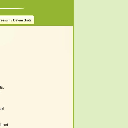
s. 
 
el 
chnet.