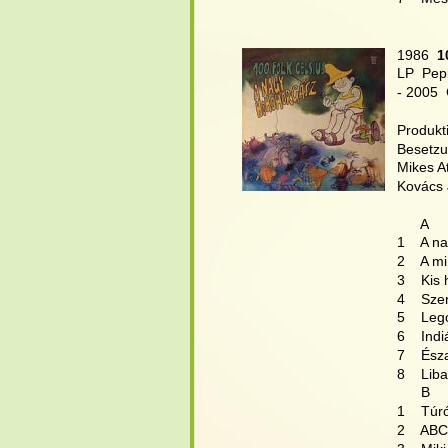
1986 
 1
LP  Pep
- 2005 
Produkti
Besetzu
Mikes At
Kovács J
      A
1    A 
2    A m
3    Kis
4    Sz
5    Leg
6    Ind
7    Ész
8    Lib
      B
1    Túr
2    ABC