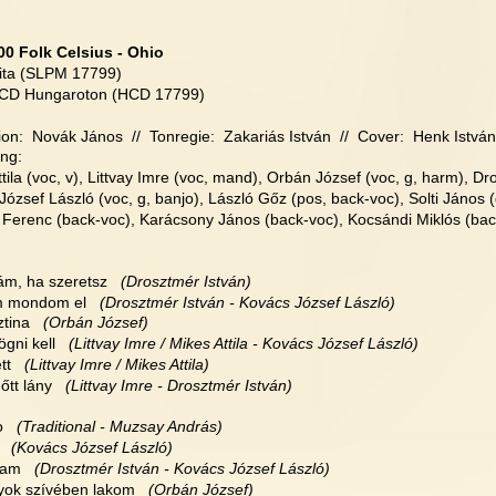
00 Folk Celsius - Ohio
ita (SLPM 17799)
 CD Hungaroton (HCD 17799) 
on:  Novák János  //  Tonregie:  Zakariás István  //  Cover:  Henk István
ng:
tila (voc, v), Littvay Imre (voc, mand), Orbán József (voc, g, harm), Dr
ózsef László (voc, g, banjo), László Gőz (pos, back-voc), Solti János (
Ferenc (back-voc), Karácsony János (back-voc), Kocsándi Miklós (bac
yám, ha szeretsz
   (Drosztmér István)
m mondom el
   (Drosztmér István - Kovács József László)
ztina
   (Orbán József)
ögni kell
   (Littvay Imre / Mikes Attila - Kovács József László)
tt
   (Littvay Imre / Mikes Attila)
nőtt lány
   (Littvay Imre - Drosztmér István)
o
   (Traditional - Muzsay András)
   (Kovács József László)
fiam
   (Drosztmér István - Kovács József László)
nyok szívében lakom
   (Orbán József)