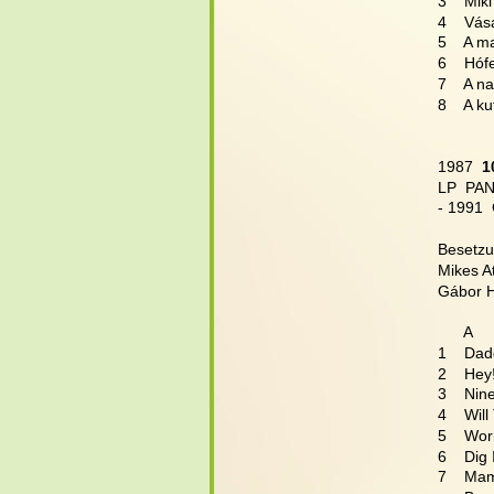
3    Mik
4    Vás
5    A 
6    Hó
7    A 
8    A k
1987 
 1
LP  PAN
- 1991 
Besetzu
Mikes At
Gábor He
      A
1    Dad
2    Hey!
3    Ni
4    Wil
5    Wor
6    Dig I
7    Mam