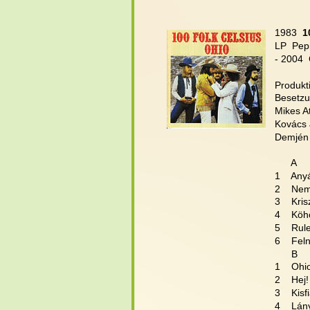
1983 
 1
LP  Pep
- 2004 
Produkti
Besetzu
Mikes At
Kovács J
Demjén 
      A
1    An
2    Ne
3    Kris
4    Köh
5    Rule
6    Fel
      B
1    Ohi
2    Hej!
3    Kis
4    Lá