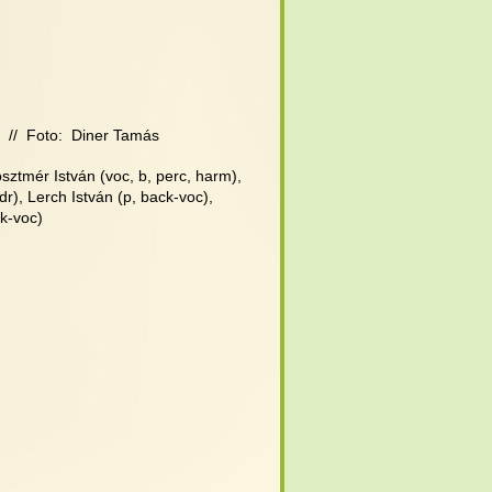
  //  Foto:  Diner Tamás
osztmér István (voc, b, perc, harm),
dr), Lerch István (p, back-voc),
k-voc)