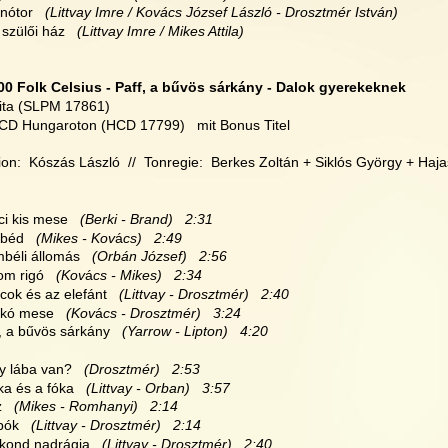
znótor
   (Littvay Imre / Kovács József László - Drosztmér István)
 szülői ház
   (Littvay Imre / Mikes Attila)
00 Folk Celsius - Paff, a bűvös sárkány - Dalok gyerekeknek
ita (SLPM 17861)
 CD Hungaroton (HCD 17799)   mit Bonus Titel
on:  Kószás László  //  Tonregie:  Berkes Zoltán + Siklós György + Haja
ici kis mese
   (Berki - Brand)   2:31
ebéd
   (Mikes - Kov
á
cs)   2:49
mbéli állomás
   (Orbán József)   2:56
om rigó
   (Kov
á
cs - Mikes)   2:34
ocok és az elefánt
   (Littvay - Drosztmér)   2:40
ckó mese
   (Kov
á
cs - Drosztmér)   3:24
f, a bűvös sárkány
   (Yarrow - Lipton)   4:20
ny lába van?
   (Drosztmér)   2:53
óka és a fóka
   (Littvay - Orban)   3:57
z
   (Mikes - Romhanyi)   2:14
ipók
   (Littvay - Drosztmér)   2:14
vakond nadrágja
   (Littvay - Drosztmér)   2:40