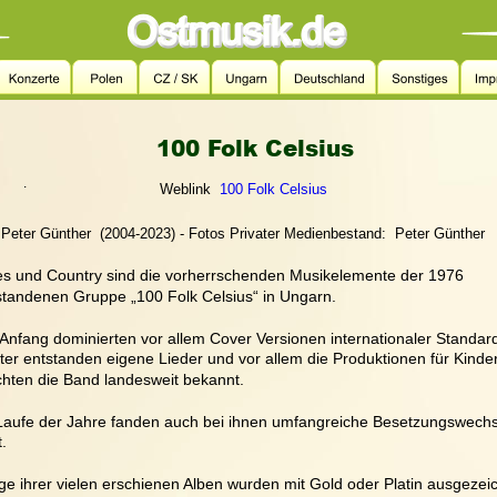
100 Folk Celsius
.
   Weblink  
100 Folk Celsius
Peter Günther  (2004-2023) - Fotos Privater Medienbestand:  Peter Günther 
es und Country sind die vorherrschenden Musikelemente der 1976 
standenen Gruppe „100 Folk Celsius“ in Ungarn.  
Anfang dominierten vor allem Cover Versionen internationaler Standard
ter entstanden eigene Lieder und vor allem die Produktionen für Kinder
hten die Band landesweit bekannt.
Laufe der Jahre fanden auch bei ihnen umfangreiche Besetzungswechs
t.
ige ihrer vielen erschienen Alben wurden mit Gold oder Platin ausgezei