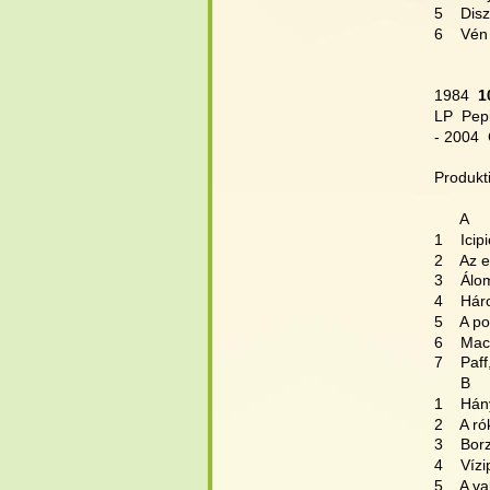
5    Dis
6    Vén
1984 
 1
LP  Pep
- 2004 
Produkti
      A
1    Icip
2    Az 
3    Álo
4    Hár
5    A p
6    Ma
7    Paf
      B
1    Há
2    A r
3    Bor
4    Víz
5    A 