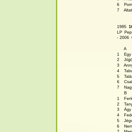
6    Po
7    Alta
1985 
 1
LP  Pep
- 2006 
      A
1    Eg
2    Jöj
3    Ann
4    Tab
5    Tal
6    Cs
7    Na
      B
1    Fer
2    Tan
3    Ágy
4    Fed
5    Jég
6    Ne
7    Mes