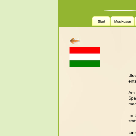
Blu
ent
Am 
Spä
mac
Im 
stat
Ein