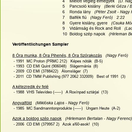
4    Mielőtt végleg elmegyek  
 (D. Nag
5    Pancsoló kislány 
  (Berki Géza / 
6    Ronda lány
   (Péter Zsolt - Nagy 
7    Balfék fiú
   (Nagy Feró)   2:22
8    Gyere kislány, gyere
   (Csuka Mó
9    Vidámság és Rock and Roll
   (La
10  Boldog szép napok
   (Hirleman B
Veröffentlichungen Sampler
8 Óra munka, 8 Óra Pihenés, 8 Óra Szórakozás
 (Nagy Feró)
 - 1991  MC Proton (PRMC 212)   Képes nóták  (B-5)
 - 1993  CD EMI Quint (906048)   Slágermánia  (8)
 - 2009  CD EMI (3788422)   Álomsláger  (7)
 - 2011  CD TMM Publishing (977 2062 332009)   Best of 1991  (3)
A kétezredik év felé
 - 1988  VHS Televideo (------)   A Roxínpad sztárjai  (13)
Angyalföld
 (Miklóska Lajos - Nagy Feró)
 - 1985  MC Sandmanntonprodukte (------)   Ungarn Heute  (A-2)
Azok a boldog szép napok
 (Hirlemann Bertalan - Nagy Ferenc)
 - 2006  CD EMI (379957 2)   Azok a'60-asok!  (10)