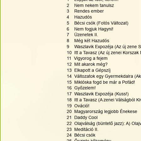
2    Nem nekem tanulsz
3    Rendes ember
4    Hazudós
5    Bécsi csók (Fotós Változat)
6    Nem fogjuk Hagyni!
7    Üzenetek II.
8    Még két Hazudós
9    Waszlavik Expozéja (Az új zene St
10  Itt a Tavasz (Az új zenei Korszak
11  Vigyorog a fejem
12  Mit akarok még?
13  Elkapott a Gépszíj
14  Változatok egy Gyermekdalra (Ak
15  Miklóska fogd be már a Pofád!
16  Győzelem!
17  Waszlavik Expozéja (Kuss!)
18  Itt a Tavasz (A zenei Válságból Ki
19  Ováció!
20  Magyarország legjobb Énekese
21  Daddy Cool
22  Olajválság (büntető jazz): A) Olaj
23  Meditáció II.
24  Bécsi csók