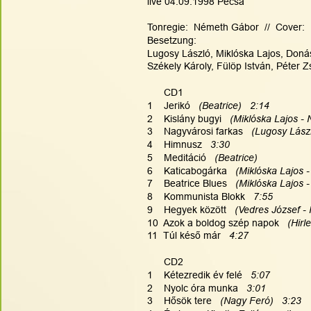
live 04.09.1998 Pecsa
Tonregie:  Németh Gábor  //  Cover:  P
Besetzung:
Lugosy László, Miklóska Lajos, Donász
Székely Károly, Fülöp István, Péter Z
      CD1
1    Jerikó
   (Beatrice)   2:14
2    Kislány bugyi  
 (Miklóska Lajos - 
3    Nagyvárosi farkas  
 (Lugosy Lászl
4    Himnusz  
 3:30
5    Meditáció  
 (Beatrice)
6    Katicabogárka   
(Miklóska Lajos -
7    Beatrice Blues  
 (Miklóska Lajos 
8    Kommunista Blokk   
7:55
9    Hegyek között  
 (Vedres József -
10  Azok a boldog szép napok  
 (Hir
11  Túl késő már   
4:27
      CD2
1    Kétezredik év felé   
5:07
2    Nyolc óra munka  
 3:01
3    Hősök tere  
 (Nagy Feró)   3:23