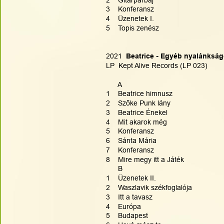
3    Konferansz
4    Üzenetek I.
5    Topis zenész
2021 
 Beatrice - Egyéb nyalánkság
LP  Kept Alive Records (LP 023)
      A
1    Beatrice himnusz
2    Szőke Punk lány
3    Beatrice Énekel
4    Mit akarok még
5    Konferansz
6    Sánta Mária
7    Konferansz
8    Mire megy itt a Játék
      B
1    Üzenetek II.
2    Waszlavik székfoglalója
3    Itt a tavasz
4    Európa
5    Budapest