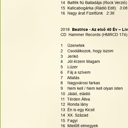
14  Balfék fiú Balladája (Rock Verzió) 
15  Katicabogárka (Rádió Edit)  
 3:06
16  Nagy árat Fizettünk   
2:36
2018 
 Beatrice - Az első 40 Év – Li
CD  Hammer Records (HMRCD 174)
1    Üzenetek
2    Csodálkozok, hogy iszom
3    Jerikó
4    Jól érzem Magam
5    Lúzer
6    Fáj a szívem
7    Altatás
8    Nagyvárosi farkas
9    Nem kell / Nem kell olyan isten
10  Jáiáó, eládió
11  Térden Állva
12  Ronda lány
13  Én is egy Kicsit
14  XX. Század
15  Fagyi
16  Mielőtt elmegyek