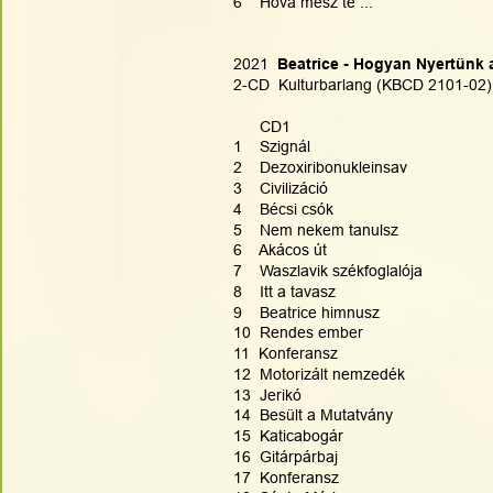
6    Hová mész te ...
2021 
 Beatrice - Hogyan Nyertünk
2-CD  Kulturbarlang (KBCD 2101-02)
      CD1
1    Szignál
2    Dezoxiribonukleinsav
3    Civilizáció
4    Bécsi csók
5    Nem nekem tanulsz
6    Akácos út
7    Waszlavik székfoglalója
8    Itt a tavasz
9    Beatrice himnusz
10  Rendes ember
11  Konferansz
12  Motorizált nemzedék
13  Jerikó
14  Besült a Mutatvány
15  Katicabogár
16  Gitárpárbaj
17  Konferansz