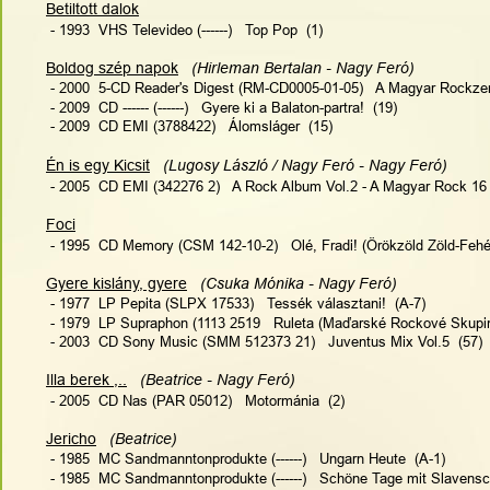
Betiltott dalok
 - 1993  VHS Televideo (------)   Top Pop  (1)
Boldog szép napok
   (Hirleman Bertalan - Nagy Feró)
 - 2000  5-CD Reader's Digest (RM-CD0005-01-05)   A Magyar Rockze
 - 2009  CD ------ (------)   Gyere ki a Balaton-partra!  (19)
 - 2009  CD EMI (3788422)   Álomsláger  (15)
Én is egy Kicsit
 (Lugosy László / Nagy Feró - Nagy Feró)
 - 2005  CD EMI (342276 2)   A Rock Album Vol.2 - A Magyar Rock 16 n
Foci
 - 1995  CD Memory (CSM 142-10-2)   Olé, Fradi! (Örökzöld Zöld-Fehér
Gyere kislány, gyere
   (Csuka Mónika - Nagy Feró)
 - 1977  LP Pepita (SLPX 17533)   Tessék választani!  (A-7)
 - 1979  LP Supraphon (1113 2519   Ruleta (Maďarské Rockové Skupin
 - 2003  CD Sony Music (SMM 512373 21)   Juventus Mix Vol.5  (57)
Illa berek ,..
   (Beatrice - Nagy Feró)
 - 2005  CD Nas (PAR 05012)   Motormánia  (2)
Jericho
   (Beatrice)
 - 1985  MC Sandmanntonprodukte (------)   Ungarn Heute  (A-1)
 - 1985  MC Sandmanntonprodukte (------)   Schöne Tage mit Slavensc