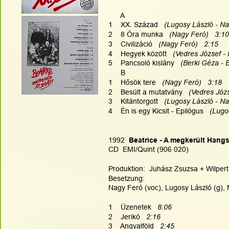
      A
1    XX. Század  
 (Lugosy László - Na
2    8 Óra munka  
 (Nagy Feró)   3:10
3    Civilizáció  
 (Nagy Feró)   2:15
4    Hegyek között  
 (Vedres József -
5    Pancsoló kislány  
 (Berki Géza - 
      B
1    Hősök tere  
 (Nagy Feró)   3:18
2    Besült a mutatvány  
 (Vedres Józs
3    Kitántorgott  
 (Lugosy László - Na
4    Én is egy Kicsit - Epilógus  
 (Lugo
1992
  Beatrice - A megkerült Hang
CD  EMI/Quint (906 020)
Produktion:  Juhász Zsuzsa + Wilpert 
Besetzung:
Nagy Feró (voc), Lugosy László (g), 
1    Üzenetek   
8:06
2    Jerikó   
2:16
3    Angyalföld   
2:45