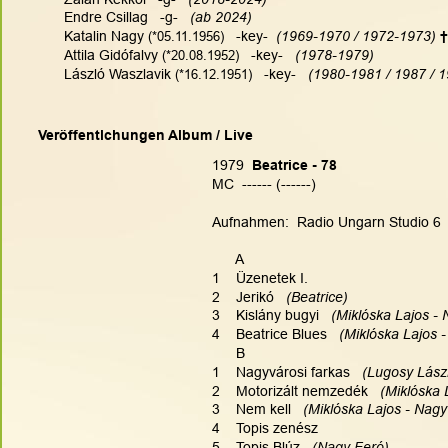
Endre Csillag   -g-   
(ab 2024)
Katalin Nagy
(*05.11.1956)
   -key-  
(1969-1970 / 1972-1973)
†
Attila Gidófalvy
(*20.08.1952)
   -key-   
(1978-1979)
László Waszlavik
(*16.12.1951)
   -key-  
 (1980-1981 / 1987 / 
Veröffentlchungen Album / Live
1979
  Beatrice - 78
MC  ------ (------) 
Aufnahmen:  Radio Ungarn Studio 6
      A
1    Üzenetek I.
2    Jerikó
   (Beatrice)
3    Kislány bugyi  
 (Miklóska Lajos -
4    Beatrice Blues  
 (Miklóska Lajos 
      B
1    Nagyvárosi farkas  
 (Lugosy Lász
2    Motorizált nemzedék  
 (Miklóska 
3    Nem kell  
 (Miklóska Lajos - Nagy
4    Topis zenész
5    Topis Blúz  
 (Nagy Feró) 