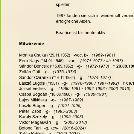
spielten.
1987 fanden sie sich in wiederholt verä
erfolgreiche Alben.
Beatrice ist bis heute aktiv. 
Mitwirkende
Mónika Csuka
(*29.11.1952)
   -voc, b-  
 (1969-1981)
Feró Nagy
(*14.01.1946)
   -voc-  
 (1971-1977 / ab 1987)
Sándor Bencsik
(*15.09.1952)
   -g-  
 (1972-1973)
† 23.09.19
Zoltán Gáti   -g-  
 (1973-1974)
Sándor Cziránku
(*14.11.1952)
   -g-  
 (1974-1977)
László Lugosi
(*1951)
   -g-  
 (1978-1980 / 1987-1992)
† 06.
József Vedres   -g-  
 (1980-1981 / 1992-1993 / 2003-2010)
Csaba Bogdán
(*18.08.1960)
   -g-  
 (1980-1981)
Lajos Miklóska   -g-  
 (1987-1989)
László Brúger   -g-   
(1991-1995)
Péter  Zsolt   -g-   
(1995-2003)
Károly Székely   -g-   
(1995-2003)
Viktor Magasvári   -g-  
 (2003-2018)
Botond Tari   -g, key-  
 (2016-2024)
Zalán Kékkői   -g- 
  (2018-2024)