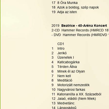
17  8 Óra Munka
18  Azok a boldog, szép napok
19  Adja az isten
2019 
 Beatrice - 40-Aréna Koncert
2-CD  Hammer Records (HMRCD 18
- DVD  Hammer Records (HMRDVD 
      CD1
1    Intro
2    Jerikó
3    Üzenetek I
4    Katicabogárka
5    Térden Állva
6    Minek él az Olyan
7    Nem kell
8    Meditáció
9    Motorizált nemzedék
10  Nagyvárosi farkas
11  Katonanóta a XX. Századból
12  Jaiaó, eládió (Nem félek)
13  Medvetánc
14  Lángosképű