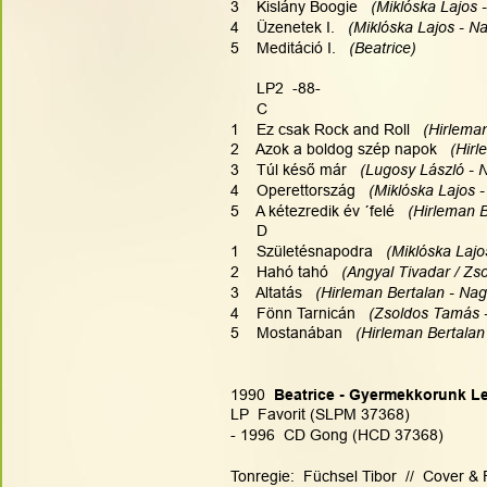
3    Kislány Boogie  
 (Miklóska Lajos 
4    Üzenetek I.  
 (Miklóska Lajos - N
5    Meditáció I.
   (Beatrice)
      LP2  -88-
      C
1    Ez csak Rock and Roll  
 (Hirlema
2    Azok a boldog szép napok  
 (Hir
3    Túl késő már  
 (Lugosy László - 
4    Operettország  
 (Miklóska Lajos 
5    A kétezredik év ´felé  
 (Hirleman 
      D
1    Születésnapodra  
 (Miklóska Lajo
2    Hahó tahó  
 (Angyal Tivadar / Z
3    Altatás  
 (Hirleman Bertalan - Na
4    Fönn Tarnicán  
 (Zsoldos Tamás 
5    Mostanában  
 (Hirleman Bertalan
1990
  Beatrice - Gyermekkorunk L
LP  Favorit (SLPM 37368)
- 1996  CD Gong (HCD 37368)
Tonregie:  Füchsel Tibor  //  Cover &