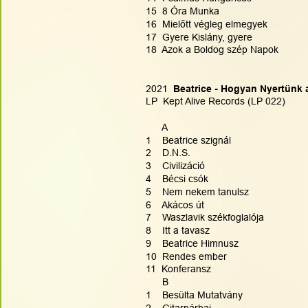
15  8 Óra Munka
16  Mielőtt végleg elmegyek
17  Gyere Kislány, gyere
18  Azok a Boldog szép Napok
2021 
 Beatrice - Hogyan Nyertünk 
LP  Kept Alive Records (LP 022)
      A
1    Beatrice szignál
2    D.N.S.
3    Civilizáció
4    Bécsi csók
5    Nem nekem tanulsz
6    Akácos út
7    Waszlavik székfoglalója
8    Itt a tavasz
9    Beatrice Himnusz
10  Rendes ember
11  Konferansz
      B
1    Besülta Mutatvány
2    Gitarpárbaj