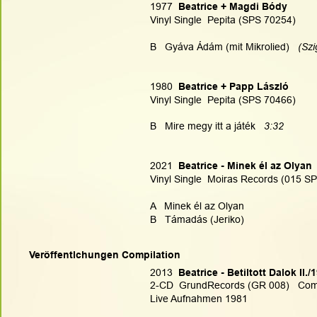
1977 
 Beatrice + Magdi Bódy
Vinyl Single  Pepita (SPS 70254)
B   Gyáva Ádám (mit Mikrolied)  
 (Szi
1980 
 Beatrice + Papp László
Vinyl Single  Pepita (SPS 70466)
B   Mire megy itt a játék
   3:32
2021 
 Beatrice - Minek él az Olyan
Vinyl Single  Moiras Records (015 SP
A   Minek él az Olyan
B   Támadás (Jeriko)
Veröffentlchungen Compilation
2013 
 Beatrice - Betiltott Dalok II./
2-CD  GrundRecords (GR 008)   Comp
Live Aufnahmen 1981