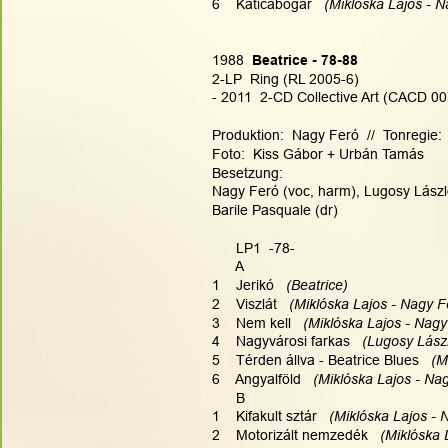
6    Katicabogár  
 (Miklóska Lajos - 
1988
  Beatrice - 78-88
2-LP  Ring (RL 2005-6)
- 2011  2-CD Collective Art (CACD 00
Produktion:  Nagy Feró  //  Tonregie:
Foto:  Kiss Gábor + Urbán Tamás
Besetzung:
Nagy Feró (voc, harm), Lugosy László
Barile Pasquale (dr)
      LP1  -78-
      A
1    Jerikó
   (Beatrice)
2    Viszlát  
 (Miklóska Lajos - Nagy F
3    Nem kell  
 (Miklóska Lajos - Nagy
4    Nagyvárosi farkas  
 (Lugosy Lász
5    Térden állva - Beatrice Blues  
 (M
6    Angyalföld  
 (Miklóska Lajos - Na
      B
1    Kifakult sztár  
 (Miklóska Lajos - 
2    Motorizált nemzedék  
 (Miklóska 