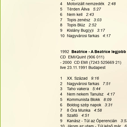
4    Motorizált nemzedék   
2:48
5    Térden Állva   
5:27
6    Nem kell   
2:43
7    Topis zenész   
3:03
8    Topis Blúz   
2:52
9    Kislány Bug(y)i  
 3:17
10  Nagyvárosi farkas   
4:17
1992
  Beatrice - A Beatrice legjobb
CD  EMI/Quint (906 011)
- 2000  CD EMI (7243 525669 21)
live 23.11.1991 Budapest
1    XX. Század   
9:16
2    Nagyvárosi farkas   
7:51
3    Taho vakera  
 5:44
4    Nem nekem Tanulsz   
4:17
5    Kommunista Blokk 
  8:09
6    Boldog szép napok   
3:31
7    8 Óra Munka   
4:58
8    Szaltó   
4:51
9    Kanász - Túl az Óperencián   
3:5
10  Járom az utam - Túl késő már   
6