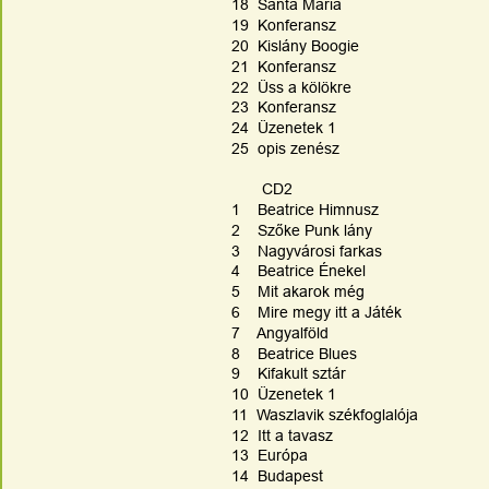
18  Sánta Mária
19  Konferansz
20  Kislány Boogie
21  Konferansz
22  Üss a kölökre
23  Konferansz
24  Üzenetek 1
25  opis zenész
       CD2
1    Beatrice Himnusz
2    Szőke Punk lány
3    Nagyvárosi farkas
4    Beatrice Énekel
5    Mit akarok még
6    Mire megy itt a Játék
7    Angyalföld
8    Beatrice Blues
9    Kifakult sztár
10  Üzenetek 1
11  Waszlavik székfoglalója
12  Itt a tavasz
13  Európa
14  Budapest