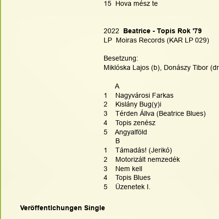
15  Hova mész te
2022 
 Beatrice - Topis Rok '79
LP  Moiras Records (KAR LP 029)
Besetzung:
Miklóska Lajos (b), Donászy Tibor (dr
      A
1    Nagyvárosi Farkas
2    Kislány Bug(y)i
3    Térden Állva (Beatrice Blues)
4    Topis zenész
5    Angyalföld
      B
1    Támadás! (Jerikó)
2    Motorizált nemzedék
3    Nem kell
4    Topis Blues
5    Üzenetek I.
Veröffentlchungen Single