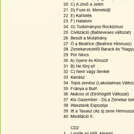
20  C) A Jövő a Jelen
21  D) Fuss el, Menekülj!
22  E) Kartoték
23  F) Hatalom
24  G) Tudományos Rockizmus
25  Civilizáció (Bableveses változat)
26  Besült a Mutatvány
27  Ó a Beatrice (Beatrice Himnusz)
28  Zenekarvezetői Barack és "Nag
29  Por Nincs
30  A) Gyere és Kínozz!
31  B) Ne tűnj el!
32  C) Nem vagy Senkié
33  Kanász
34  Topis zenész (Lakodalmas Változ
35  Fránya a Buli!
36  Akácos út (Elröhögött Változat)
37  Kis Gazember - Díj a Zenekar be
38  Waszlavik Expozéja 
39  Itt a Tavasz (Az új zene Himnusz
40  Meditáció II.
      CD2
1    Lopják az Időt, kérem!