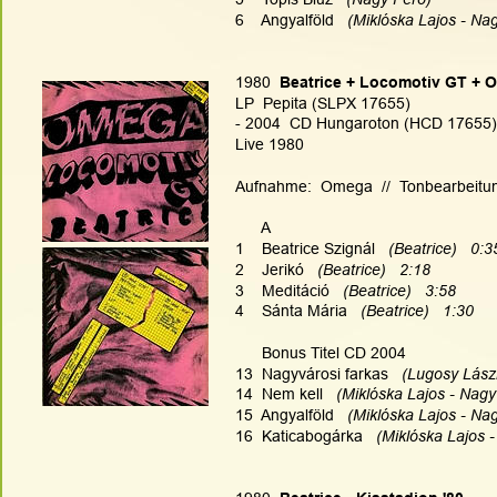
6    Angyalföld  
 (Miklóska Lajos - Na
1980
  Beatrice + Locomotiv GT + O
LP  Pepita (SLPX 17655)
- 2004  CD Hungaroton (HCD 17655)  
Live 1980
Aufnahme:  Omega  //  Tonbearbeitung
      A
1    Beatrice Szignál  
 (Beatrice)   0:3
2    Jerikó  
 (Beatrice)   2:18
3    Meditáció  
 (Beatrice)   3:58
4    Sánta Mária  
 (Beatrice)   1:30
   Bonus Titel CD 2004
13  Nagyvárosi farkas  
 (Lugosy Lászl
14  Nem kell   
(Miklóska Lajos - Nagy
15  Angyalföld  
 (Miklóska Lajos - Nag
16  Katicabogárka  
 (Miklóska Lajos 