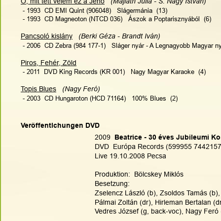
Ö, mit tett velem ez a Jenő
 (Majláth Júlia - S. Nagy István)
 - 1993  CD EMI Quint (906048)   Slágermánia  (13)
 - 1993  CD Magneoton (NTCD 036)   Ászok a Poptarisznyából  (6)
Pancsoló kislány
 (Berki Géza - Brandt Iván)
 - 2006  CD Zebra (984 177-1)   Sláger nyár - A Legnagyobb Magyar ny
Piros, Fehér, Zöld
 - 2011  DVD King Records (KR 001)   Nagy Magyar Karaoke  (4)
Topis Blues
 (Nagy Feró)
 - 2003  CD Hungaroton (HCD 71164)   100% Blues  (2)
Veröffentlchungen DVD
2009 
 Beatrice - 30 éves Jubileumi Ko
DVD  Európa Records (599955 7442157
Live 19.10.2008 Pecsa
Produktion:  Bölcskey Miklós
Besetzung:
Zselencz László (b), Zsoldos Tamás (b), 
Pálmai Zoltán (dr), Hirleman Bertalan (dr
Vedres József (g, back-voc), Nagy Feró 