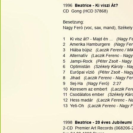
1996 
 Beatrice - Ki viszi Át?
CD  Gong (HCD 37868)
Besetzung:
Nagy Feró (voc, sax, mand), Székely K
1    Ki visz át? - Majd én ...  
 (Nagy Fe
2    Amerika Hamburgere  
 (Nagy Fer
3    Hiába bújsz  
 (Laczik Ferenc / Mi
4    Alternatív  
 (Laczik Ferenc - Nagy
5    Jampi-Rock  
 (Péter Zsolt - Nagy
6    Optimistán  
 (Székely Károly - Na
7    Európai vízió  
 (Péter Zsolt - Nag
8    Jihad  
 (Laczik Ferenc - Nagy Fer
9    Sej-Ha  
 (Nagy Feró)   2:27
10  Keresem az embert  
 (Laczik Fer
11  Csodálatos ember  
 (Székely Káro
12  Hess madár  
 (Laczik Ferenc - N
13  Yeti-Oh  
 (Laczik Ferenc - Nagy F
1998 
 Beatrice - 20 éves Jubileumi
2-CD  Premier Art Records (068206-