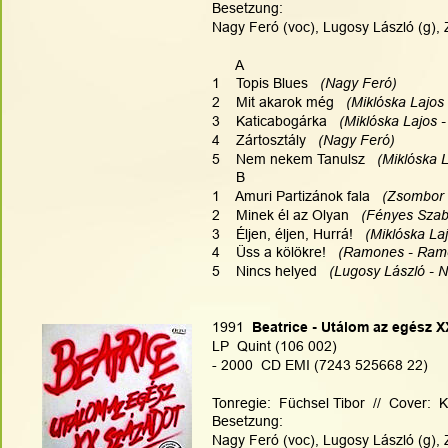
Besetzung:
Nagy Feró (voc), Lugosy László (g), 
      A
1    Topis Blues  
 (Nagy Feró)   
2    Mit akarok még   
(Miklóska Lajos
3    Katicabogárka   
(Miklóska Lajos 
4    Zártosztály   
(Nagy Feró)
5    Nem nekem Tanulsz   
(Miklóska 
      B
1    Amuri Partizánok fala   
(Zsombor J
2    Minek él az Olyan 
  (Fényes Szab
3    Éljen, éljen, Hurrá!   
(Miklóska La
4    Üss a kölökre!  
 (Ramones - Ramo
5    Nincs helyed  
 (Lugosy László - 
1991
  Beatrice - Utálom az egész 
LP  Quint (106 002)
- 2000  CD EMI (7243 525668 22)
Tonregie:  Füchsel Tibor  //  Cover: 
Besetzung:
Nagy Feró (voc), Lugosy László (g), Z