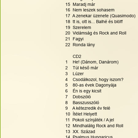
15  Maradj már
16  Nem leszek sohasem
17  A zenekar üzenete (Quasimodo)
18  tt is, ott is... Balhé és blöff
19  Szerelem
20  Vidámság és Rock and Roll
21  Fagyi
22  Ronda lány
      CD2
1    He! (Dánom, Danárom)
2    Túl késő már
3    Lúzer
4    Csodálkozol, hogy iszom?
5    80-as évek Dagonyája
6    Én is egy kicsit
7    Dobszóló
8    Basszusszóló
9    A kétezredik év felé
10  Ítélet Helyett
11  Pokoli színjáték / A jel
12  Mindhalálig Rock and Roll
13  XX. Század
14  Psalmus Hungaricus