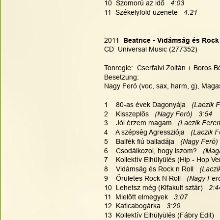
10  Szomorú az idő
   4:03
11  Székelyföld üzenete   
4:21
2011 
 Beatrice - Vidámság és Rock
CD  Universal Music (277352)
Tonregie:  Cserfalvi Zoltán + Boros Bé
Besetzung:
Nagy Feró (voc, sax, harm, g), Magasv
1    80-as évek Dagonyája  
 (Laczik 
2    Kisszeplős  
 (Nagy Feró)   3:54
3    Jól érzem magam  
 (Laczik Feren
4    A szépség Agressziója  
 (Laczik F
5    Balfék fiú balladája  
 (Nagy Feró) 
6    Csodálkozol, hogy iszom?  
 (Maga
7    Kollektív Elhülyülés (Hip - Hop Ver
8    Vidámság és Rock n Roll  
 (Laczi
9    Őrületes Rock N Roll  
 (Nagy Feró
10  Lehetsz még (Kifakult sztár)   
2:4
11  Mielőtt elmegyek   
3:07
12  Katicabogárka   
3:20
13  Kollektív Elhülyülés (Fábry Edit) 
 