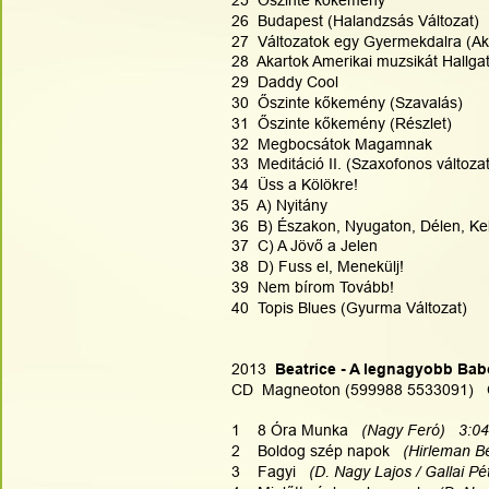
25  Őszinte kőkemény
26  Budapest (Halandzsás Változat)
27  Változatok egy Gyermekdalra (Ak
28  Akartok Amerikai muzsikát Hallga
29  Daddy Cool
30  Őszinte kőkemény (Szavalás)
31  Őszinte kőkemény (Részlet)
32  Megbocsátok Magamnak
33  Meditáció II. (Szaxofonos változat
34  Üss a Kölökre!
35  A) Nyitány
36  B) Északon, Nyugaton, Délen, Ke
37  C) A Jövő a Jelen
38  D) Fuss el, Menekülj!
39  Nem bírom Tovább!
40  Topis Blues (Gyurma Változat)
2013 
 Beatrice - A legnagyobb Ba
CD  Magneoton (599988 5533091)   
1    8 Óra Munka
   (Nagy Feró)   3:04
2    Boldog szép napok
   (Hirleman B
3    Fagyi   
(D. Nagy Lajos / Gallai Pé