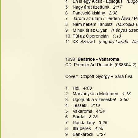
4    Én is egy Kicsit - Epilógus  
 (Lugo
5    Nagy árat fizettünk   
2:17
6    Pancsoló kislány  
 2:08
7    Járom az utam / Térden Állva / P
8    Nem nekem Tanulsz   
(Miklóska L
9    Minek él az Olyan 
  (Fényes Szab
10  Túl az Óperencián   
1:13
11  XX. Század  
 (Lugosy László - Na
1999 
 Beatrice - Vakaroma
CD  Premier Art Records (068304-2)
Cover:  Czipott György + Sára Éva
1    Hé!   
4:00
2    Márványkő a Mellemen  
 4:18
3    Ugorjunk a vízesésbe!  
 3:50
4    Tessék!  
 3:19
5    Vakaroma   
4:34
6    Sördal 
  3:23
7    Ronda lány  
 3:26
8    Illa-berek  
 4:55
9    Bankárock 
  3:27