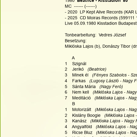
1980
  Beatrice - Kisstadion '80
MC  ------ (------)
- 2020  LP Kept Alive Records (KAR 
- 2025  CD Moiras Records (599111
Live 05.09.1980 Kisstadion Budapest
Tonbearbeitung:  Vedres József
Besetzung:
Miklóska Lajos (b), Donászy Tibor (d
      A
1    Szignál
2    Jerikó
   (Beatrice)   
3    Minek él  
 (Fényes Szabolcs - Sz
4    Farkas  
 (Lugosy László - Nagy F
5    Sánta Mária  
 (Nagy Feró)   
6    Nem kell  
 (Miklóska Lajos - Nagy
7    Meditáció  
 (Miklóska Lajos - Nag
      B
1    Motorizált  
 (Miklóska Lajos - Nag
2    Kislány Boogie  
 (Miklóska Lajos 
3    Kanász  
 (Miklóska Lajos - Nagy 
4    Angyalföld  
 (Miklóska Lajos - Na
5    Ricse Bluz  
 (Miklóska Lajos - Na