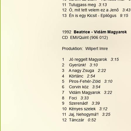
11  Tutujgass meg
3:13
12  Ó, mit tett velem ez a Jenő   
3:43
13  Én is egy Kicsit - Epilógus  
 9:15
1992
  Beatrice - Vidám Magyarok
CD  EMI/Quint (906 012)
Produktion:  Wilpert Imre
1    Jó reggelt Magyarok 
  3:15
2    Gyerünk! 
  3:10
3    A nagy Zsuga 
  2:22
4    Körtánc 
  2:54
5    Piros-Fehér-Zöld 
  3:10
6    Corvin köz 
  3:54
7    Vidám Magyarok 
  3:22
8    Foci 
  3:33
9    Szerenád! 
  3:39
10  Kényes szelek 
  3:12
11  Jaj, Nehogymá'! 
  3:25
12  Tánczár 
  0:52