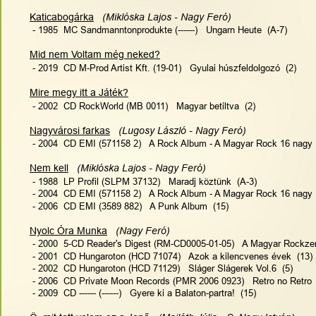
Katicabogárka
 (Miklóska Lajos - Nagy Feró)
 - 1985  MC Sandmanntonprodukte (------)   Ungarn Heute  (A-7)
Mid nem Voltam még neked?
 - 2019  CD M-Prod Artist Kft. (19-01)   Gyulai húszfeldolgozó  (2)
Mire megy itt a Játék?
 - 2002  CD RockWorld (MB 0011)   Magyar betiltva  (2)
Nagyvárosi farkas
 (Lugosy László - Nagy Feró)
 - 2004  CD EMI (571158 2)   A Rock Album - A Magyar Rock 16 nagy P
Nem kell
 (Miklóska Lajos - Nagy Feró)
 - 1988  LP Profil (SLPM 37132)   Maradj köztünk  (A-3)
 - 2004  CD EMI (571158 2)   A Rock Album - A Magyar Rock 16 nagy P
 - 2006  CD EMI (3589 882)   A Punk Album  (15)
Nyolc Óra Munka
 (Nagy Feró)
 - 2000  5-CD Reader's Digest (RM-CD0005-01-05)   A Magyar Rockze
 - 2001  CD Hungaroton (HCD 71074)   Azok a kilencvenes évek  (13)
 - 2002  CD Hungaroton (HCD 71129)   Sláger Slágerek Vol.6  (5)
 - 2006  CD Private Moon Records (PMR 2006 0923)   Retro no Retro  
 - 2009  CD ------ (------)   Gyere ki a Balaton-partra!  (15)