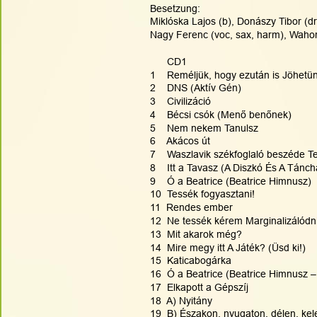
Besetzung:
Miklóska Lajos (b), Donászy Tibor (dr
Nagy Ferenc (voc, sax, harm), Wahorn 
      CD1
1    Reméljük, hogy ezután is Jöhet
2    DNS (Aktív Gén)
3    Civilizáció
4    Bécsi csók (Menő benőnek)
5    Nem nekem Tanulsz
6    Akácos út
7    Waszlavik székfoglaló beszéde T
8    Itt a Tavasz (A Diszkó És A Tánc
9    Ó a Beatrice (Beatrice Himnusz)
10  Tessék fogyasztani!
11  Rendes ember
12  Ne tessék kérem Marginalizálódni
13  Mit akarok még?
14  Mire megy itt A Játék? (Üsd ki!)
15  Katicabogárka
16  Ó a Beatrice (Beatrice Himnusz –
17  Elkapott a Gépszíj
18  A) Nyitány
19  B) Északon, nyugaton, délen, kel