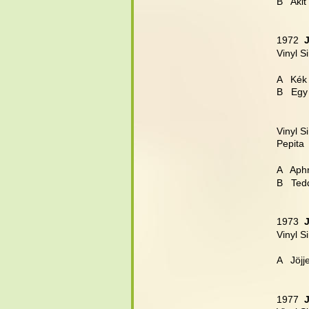
B   Akit
1972  
Vinyl S
A   Kék
B   Egy
Vinyl S
Pepita 
A   Aph
B   Ted
1973  
Vinyl S
A   Jöj
1977  