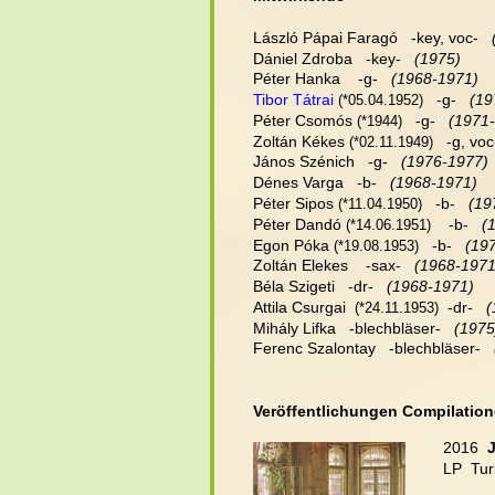
László Pápai Faragó   -key, voc-  
 
Dániel Zdroba   -key-  
 (1975)
Péter Hanka    -g-   
(1968-1971)
Tibor Tátrai
   -g-   
(19
(*05.04.1952)
Péter Csomós 
   -g-  
 (1971-
(*1944)
Zoltán Kékes 
   -g, voc
(*02.11.1949)
János Szénich   -g-   
(1976-1977)
Dénes Varga   -b-   
(1968-1971)
Péter Sipos 
   -b-   
(19
(*11.04.1950)
Péter Dandó 
    -b-   
(
(*14.06.1951)
Egon Póka 
   -b-   
(197
(*19.08.1953)
Zoltán Elekes    -sax-   
(1968-1971
Béla Szigeti   -dr-   
(1968-1971)
Attila Csurgai  
  -dr-  
 
(*24.11.1953)
Mihály Lifka   -blechbläser-   
(1975
Ferenc Szalontay   -blechbläser-   
Veröffentlichungen Compilatio
2016  
LP  Tur