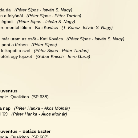
da da   
(Péter Sipos - István S. Nagy)
n a folyónál   
(Péter Sipos - Péter Tardos)
 égbolt   
(Péter Sipos - István S. Nagy)
rre mentél tőlem - Kati Kovács  
 (T. Koncz- István S. Nagy)
d már uram az esőt - Kati Kovács   
(Péter Sipos - István S. Nagy)
y pont a térben  
 (Péter Sipos)
t felkapott a szél   
(Péter Sipos - Péter Tardos)
getért egy fejezet  
 (Gábor Knisch - Imre Garai)
Juventus
ingle  Qualkiton  (SP 638)
a nap   
(Péter Hanka - Ákos Molnár)
 '69   
(Péter Hanka - Ákos Molnár)
Juventus + Balázs Eszter
ingle  Qualkiton  (SP 607)