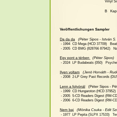
Vinyl S
B   Kap
Veröffentlichungen Sampler
Da da da
(Péter Sipos - István S.
 - 1994  CD Mega (HCD 37709)   Beat
 - 2005  CD BMG (828766 87942)   Nag
Egy pont a térben 
 (Péter Sipos)
 - 2024  LP Budabeats (050)   Psych
Ilyen voltam
(Jenö Horváth - Rudo
 - 2008  2-LP Grey Past Records (DUS
Lenn a folyónál
   (Péter Sipos - Pé
 - 1999  CD Hungaroton (HCD 37952)  
 - 2005  5-CD Readers Digest (RM-CD
 - 2006  6-CD Readers Digest (RM-CD
Nem baj
(Mónika Csuka - Edit Szi
 - 1977  LP Pepita (SLPX 17533)   Tes