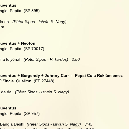
Juventus
ingle  Pepita  (SP 895)
da da   
(Péter Sipos - István S. Nagy)
óra
Juventus + Neoton
ingle  Pepita  (SP 70017)
n a folyónál  
 (Péter Sipos - P. Tardos)   2:50
Juventus + Bergendy + Johnny Carr  -  Pepsi Cola Reklámlemez
P Single  Qualiton  (EP 27448)
 da da   
(Péter Sipos - István S. Nagy)
Juventus
ingle  Pepita  (SP 957)
 Bangla Desh! 
 (Péter Sipos - István S. Nagy)   3:45