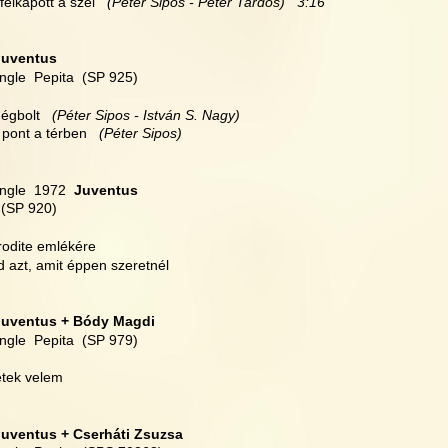
 felkapott a szél   
(Péter Sipos - Péter Tardos)   3:16
Juventus
ingle  Pepita  (SP 925)
 égbolt  
 (Péter Sipos - István S. Nagy)
 pont a térben 
  (Péter Sipos)
ingle  1972  
Juventus
 (SP 920)
rodite emlékére
d azt, amit éppen szeretnél
Juventus + Bódy Magdi
ingle  Pepita  (SP 979)
jetek velem
Juventus + Cserháti Zsuzsa