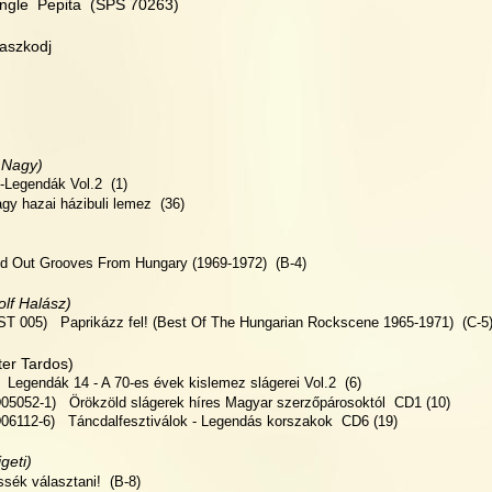
ingle  Pepita  (SPS 70263)
aszkodj
 Nagy) 
-Legendák Vol.2  (1)
y hazai házibuli lemez  (36)
ed Out Grooves From Hungary (1969-1972)  (B-4)
lf Halász)   
T 005)   Paprikázz fel! (Best Of The Hungarian Rockscene 1965-1971)  (C-5
ter Tardos) 
 Legendák 14 - A 70-es évek kislemez slágerei Vol.2  (6)
05052-1)   Örökzöld slágerek híres Magyar szerzőpárosoktól  CD1 (10)
06112-6)   Táncdalfesztiválok - Legendás korszakok  CD6 (19)
geti)
sék választani!  (B-8)