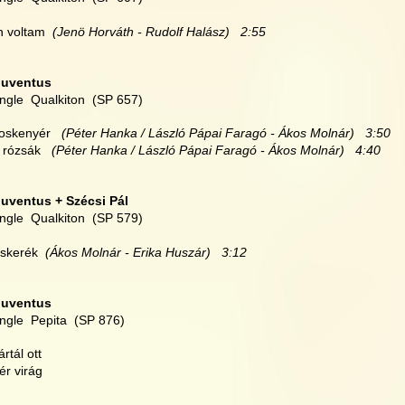
n voltam  
(Jenö Horváth - Rudolf Halász)   2:55
Juventus
ingle  Qualkiton  (SP 657)
roskenyér  
 (Péter Hanka / László Pápai Faragó - Ákos Molnár)   3:50
i rózsák  
 (Péter Hanka / László Pápai Faragó - Ákos Molnár)   4:40
Juventus + Szécsi Pál
ingle  Qualkiton  (SP 579)
áskerék  
(Ákos Molnár - Erika Huszár)   3:12
Juventus
ingle  Pepita  (SP 876)
ártál ott
ér virág