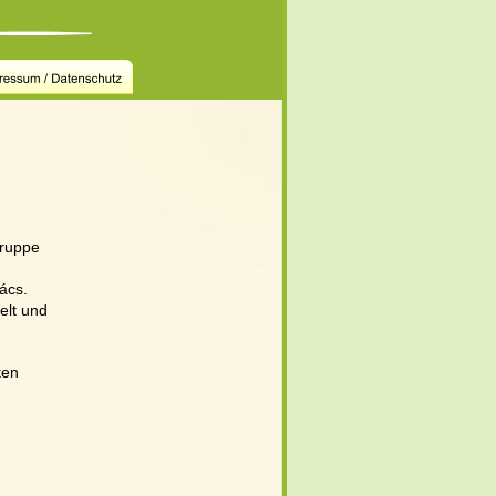
ruppe  
ács.  
elt und 
ten 