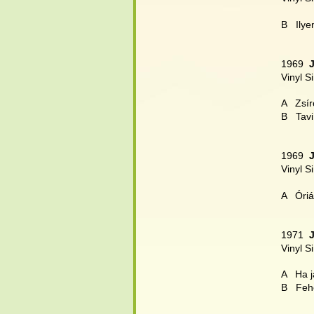
B   Ilye
1969  
Vinyl S
A   Zsí
B   Tav
1969  
Vinyl S
A   Óri
1971  
Vinyl S
A   Ha j
B   Feh