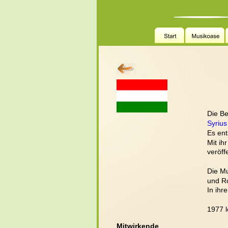
Die B
Syrius
Es ent
Mit ih
veröffe
Die Mu
und Ro
In ihr
1977 l
Mitwirkende