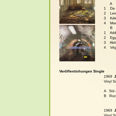
      A
1    Da 
2    Len
3    Kék
4    Me
      B
1    Ad
2    Eg
3    Aki
4    Vé
Veröffentichungen Single
1969  
Vinyl S
A   Süt 
B   Rozi
1969  
Vinyl S