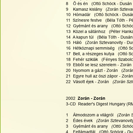
8    Õ és én   (Ottó Schöck - Dusán 
9    Kamasz kislány   (Zorán Szteva
10  Hómadár   (Ottó Schöck - Dusán
11  Színesre festve   (Béla Tóth - P
12  Gyémánt és arany   (Ottó Schöc
13  Közel a sátánhoz   (Péter Hanka
14  A kapun túl   (Béla Tóth - Dusán
15  Háló   (Zorán Sztevanovity - Du
16  Hétköznapi semmiség   (Ottó Sch
17  Bell, a részeges kutya   (Ottó S
18  Fehér sziklák   (Fényes Szabolc
19  Ebbõl se lesz szerelem - Zorán 
20  Nyomom a gázt - Zorán   (Zorán
21  Egyre hull az öszi zápor - Zorán
22  Vásott éjek - Zorán  
 (Zorán Szt
2002  
Zorán - Zorán
3-CD  Reader's Digest Hungary (R
1    Álmodozom a világról   
(Zorán S
2    Édes évek  
 (Zorán Sztevanovity
3    Gyémánt és arany   
(Ottó Schöc
4    Feltámadtál   
(Ottó Schöck - Du