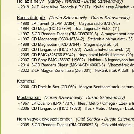
Hol az a hely?
(Károly Frenreisz - Dusán Sztevanovity)    
 - 2019  2-LP Kept Alive Records (LP 017)   Kívánj szép Álmokat - A
Kócos ördögök
(Zorán Sztevanovity - Dusán Sztevanovity)  
 - 1990  LP Favorit (SLPM 37394)   Calypso rádió 873 (A-5)
 - 1994  CD Mega (HCD 37709)   Beat-Legendák Vol.2  (11)
 - 1997  5-CD Readers Digest (RM-CD97020-3)   A magyar beat ara
 - 1997  CD Magneoton (0630-18784-2)   Sztárok a pálma alatt - 35 
 - 1998  CD Magneoton (HCD 37944)   Sláger slágerek  (5)
 - 2001  CD Hungaroton (HCD 71072)   Azok a hetvenes évek  (2)
 - 2005  CD BMG (828766 87942)   Nagy hazai házibuli lemez  (20)
 - 2007  CD Sony BMG (88697 119602)   Holiday - A legnagyobb haz
 - 2014  3-CD Reader's Digest (MS14-CD140602-3)   Visszatérek én
 - 
2022  2-LP Magyar Zene Háza (Zen 001)   Nekünk írták A Dalt!  (
Kozmosz
 - 2000  CD Rock in Box (CD 060)   Magyar Beatzenekarok instrument
Mostanában
(Zorán Sztevanovity - Dusán Sztevanovity)  
 - 1967  LP Qualiton (LPX 17370)   Illés / Metro / Omega - Ezek a fi
 - 2005  CD Hungaroton (HCD 17370)   Illés / Metro / Omega - Ezek a
Nem vagyok elveszett ember
 (Ottó Schöck - Dusán Sztevanov
 - 2005  5-CD Readers Digest (RM-CD05052-5)   Örökzöld slágerek 