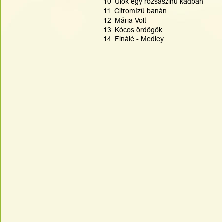
10  Ülök egy rózsaszinű kádban
11  Citromízű banán
12  Mária Volt
13  Kócos ördögök
14  Finálé - Medley