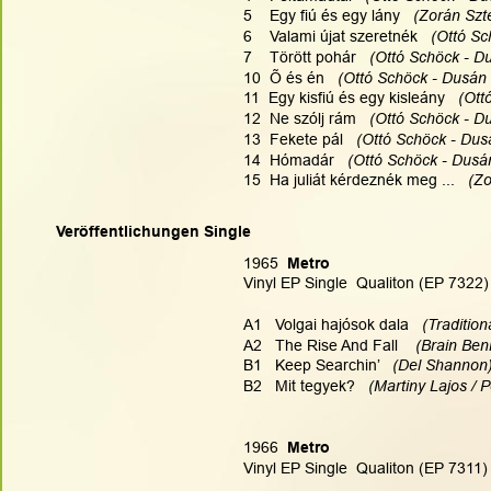
5    Egy fiú és egy lány   
(Zorán Szt
6    Valami újat szeretnék   
(Ottó Sc
7    Törött pohár   
(Ottó Schöck - Du
10  Õ és én   
(Ottó Schöck - Dusán 
11  Egy kisfiú és egy kisleány  
 (Ott
12  Ne szólj rám  
 (Ottó Schöck - Du
13  Fekete pál   
(Ottó Schöck - Dusá
14  Hómadár  
 (Ottó Schöck - Dusán
15  Ha juliát kérdeznék meg ...   
(Zo
Veröffentlichungen Single
1965  
Metro
Vinyl EP Single  Qualiton (EP 7322)
A1   Volgai hajósok dala  
 (Tradition
A2   The Rise And Fall    
(Brain Benn
B1   Keep Searchin’  
 (Del Shannon)
B2   Mit tegyek?  
 (Martiny Lajos / 
1966  
Metro
Vinyl EP Single  Qualiton (EP 7311)