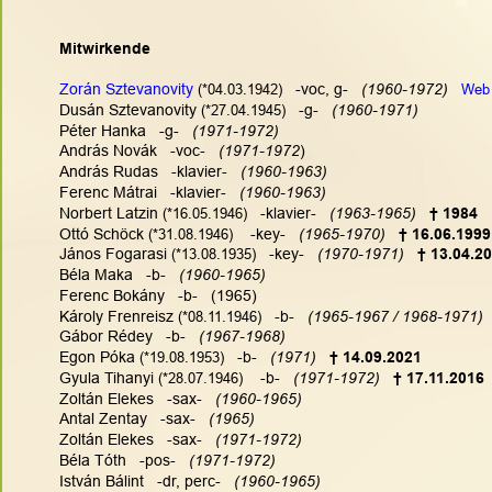
Mitwirkende
Zorán Sztevanovity
(*04.03.1942)
   -voc, g-  
 (1960-1972)   
Web
Dusán Sztevanovity 
(*27.04.1945)
   -g-   
(1960-1971)
Péter Hanka   -g-   
(1971-1972)
András Novák   -voc-   
(1971-1972
)
András Rudas   -klavier-  
 (1960-1963)
Ferenc Mátrai   -klavier-   
(1960-1963)
Norbert Latzin 
(*16.05.1946)
   -klavier-  
 (1963-1965) 
† 1984
Ottó Schöck 
(*31.08.1946)
    -key-   
(1965-1970) 
† 16.06.1999
János Fogarasi 
(*13.08.1935)
   -key-   
(1970-1971) 
† 13.04.2
Béla Maka   -b-   
(1960-1965)
Ferenc Bokány   -b-   (1965)
Károly Frenreisz 
(*08.11.1946)
   -b-   
(1965-1967 / 1968-1971)
Gábor Rédey   -b-  
 (1967-1968)
Egon Póka 
(*19.08.1953)
   -b-   
(1971) 
† 14.09.2021
Gyula Tihanyi 
(*28.07.1946)
    -b-  
 (1971-1972) 
† 17.11.2016
Zoltán Elekes   -sax-   
(1960-1965)
Antal Zentay   -sax-   
(1965)
Zoltán Elekes   -sax-   
(1971-1972)
Béla Tóth   -pos-   
(1971-1972)
István Bálint   -dr, perc-   
(1960-1965)