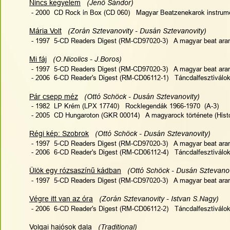
Nincs kegyelem
(Jenő Sándor)
 - 2000  CD Rock in Box (CD 060)   Magyar Beatzenekarok instrument
Mária Volt
(Zorán Sztevanovity - Dusán Sztevanovity)  
 - 1997  5-CD Readers Digest (RM-CD97020-3)   A magyar beat ara
Mi fáj
(O.Nicolics - J.Boros)   
 - 1997  5-CD Readers Digest (RM-CD97020-3)   A magyar beat ara
 - 2006  6-CD Reader's Digest (RM-CD06112-1)   Táncdalfesztiválo
Pár csepp méz
(Ottó Schöck - Dusán Sztevanovity)   
 - 1982  LP Krém (LPX 17740)   Rocklegendák 1966-1970  (A-3)
 - 2005  CD Hungaroton (GKR 00014)   A magyarock története (Histo
Régi kép: Szobrok
 (Ottó Schöck - Dusán Sztevanovity)    
 - 1997  5-CD Readers Digest (RM-CD97020-3)   A magyar beat ara
 - 2006  6-CD Reader's Digest (RM-CD06112-4)   Táncdalfesztiválo
Ülök egy rózsaszínű kádban
 (Ottó Schöck - Dusán Sztevanovi
 - 1997  5-CD Readers Digest (RM-CD97020-3)   A magyar beat ara
Végre itt van az óra
 (Zorán Sztevanovity - Istvan S.Nagy)   
 - 2006  6-CD Reader's Digest (RM-CD06112-2)   Táncdalfesztiválo
Volgai hajósok dala
 (Traditional)