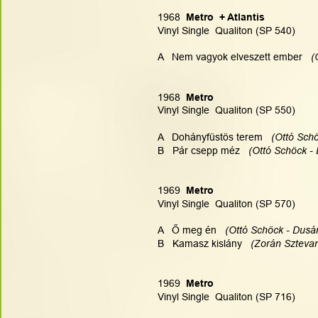
1968  
Metro  + Atlantis
Vinyl Single  Qualiton (SP 540)
A   Nem vagyok elveszett ember  
 (
1968  
Metro 
Vinyl Single  Qualiton (SP 550)
A   Dohányfüstös terem 
  (Ottó Sch
B   Pár csepp méz   
(Ottó Schöck - 
1969  
Metro 
Vinyl Single  Qualiton (SP 570)
A   Ő meg én   
(Ottó Schöck - Dusán
B   Kamasz kislány   
(Zorán Sztevan
1969  
Metro 
Vinyl Single  Qualiton (SP 716)