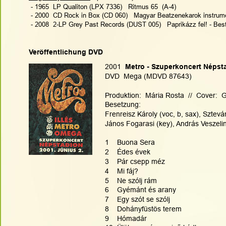
 - 1965  LP Qualiton (LPX 7336)   Ritmus 65  (A-4)
 - 2000  CD Rock in Box (CD 060)   Magyar Beatzenekarok instrument
 - 2008  2-LP Grey Past Records (DUST 005)   Paprikázz fel! - Be
Veröffentlichung DVD
2001  
Metro - Szuperkoncert Népsta
DVD  Mega (MDVD 87643)
Produktion:  Mária Rosta  //  Cover:  
Besetzung:
Frenreisz Károly (voc, b, sax), Sztev
János Fogarasi (key), András Veszelin
1    Buona Sera
2    Édes évek
3    Pár csepp méz
4    Mi fáj?
5    Ne szólj rám
6    Gyémánt és arany
7    Egy szót se szólj
8    Dohányfüstös terem
9    Hómadár