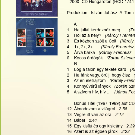
- 2000  CD Hungaroton (HCD 17417)
Produktion:  István Juhász  //  Ton 
      A
1    Ha juliát kérdeznék meg ...  
 (Z
2    Hol az a hely?   
(Károly Frenrei
3    És közben szólt a Colt  
 (Károly
4    1x, 2x, 3x ...   
(Károly Frenreisz
5    Árva bárka   
(Károly Frenreisz -
6    Kócos ördögök  
 (Zorán Sztevan
      B
1    Lóg a falon egy fekete kard   
(K
2    Ha fánk vagy, örülj, hogy élsz   
3    Az én életrajzom   
(Károly Frenr
4    Könnyűvérű lányok   
(Zorán Szt
5    A szívem hív, hív ...   
(János Fog
      Bonus Titel (1967-1969) auf CD
12  Álmodozom a világról   
2:58
13  Végre itt van az óra   
2:12
14  Bábel   
2:41
15  Egy kisfiú és egy kisleány   
2:39
16  Azért is az égben járok   
3:22