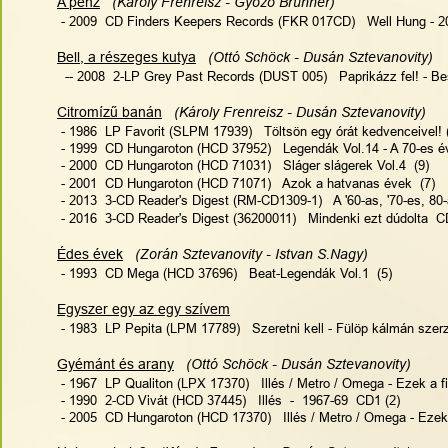
A pénz
(Károly Frenreisz - Győző Brunner)    
 - 2009  CD Finders Keepers Records (FKR 017CD)   Well Hung - 2
Bell, a részeges kutya
  (Ottó Schöck - Dusán Sztevanovity)   
  -- 2008  2-LP Grey Past Records (DUST 005)   Paprikázz fel! - 
Citromízű banán
(Károly Frenreisz - Dusán Sztevanovity)
 - 1986  LP Favorit (SLPM 17939)   Töltsön egy órát kedvenceivel! 
 - 1999  CD Hungaroton (HCD 37952)   Legendák Vol.14 - A 70-es év
 - 2000  CD Hungaroton (HCD 71031)   Sláger slágerek Vol.4  (9)
 - 2001  CD Hungaroton (HCD 71071)   Azok a hatvanas évek  (7)
 - 2013  3-CD Reader's Digest (RM-CD1309-1)   A '60-as, '70-es, 80
 - 2016  3-CD Reader's Digest (36200011)   Mindenki ezt dúdolta  C
Édes évek
 (Zorán Sztevanovity - Istvan S.Nagy)   
 - 1993  CD Mega (HCD 37696)   Beat-Legendák Vol.1  (5)
Egyszer egy az egy szívem
 - 1983  LP Pepita (LPM 17789)   Szeretni kell - Fülöp kálmán szer
Gyémánt és arany
  (Ottó Schöck - Dusán Sztevanovity)    
 - 1967  LP Qualiton (LPX 17370)   Illés / Metro / Omega - Ezek a fi
 - 1990  2-CD Vivát (HCD 37445)   Illés  -  1967-69  CD1 (2)
 - 2005  CD Hungaroton (HCD 17370)   Illés / Metro / Omega - Ezek a