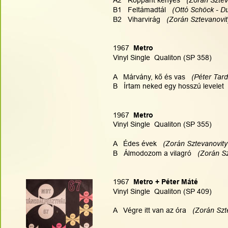
A2   Roppant kényes   
(Zorán Sztev
B1   Feltámadtál  
 (Ottó Schöck - D
B2   Viharvirág  
 (Zorán Sztevanovit
1967  
Metro
Vinyl Single  Qualiton (SP 358)
A   Márvány, kő és vas  
 (Péter Tard
B   Írtam neked egy hosszú levelet  
1967  
Metro
Vinyl Single  Qualiton (SP 355)
A   Édes évek  
 (Zorán Sztevanovity
B   Álmodozom a vilagró   
(Zorán Sz
1967  
Metro + Péter Máté 
Vinyl Single  Qualiton (SP 409)
A   Végre itt van az óra   
(Zorán Szte