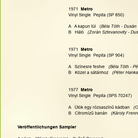
1971  
Metro 
Vinyl Single  Pepita (SP 850)
A   A kapun túl   (
Béla Tóth - Dusán 
B   Háló   
(Zorán Sztevanovity - Dus
1971  
Metro 
Vinyl Single  Pepita (SP 904)
A   Színesre festve   
(Béla Tóth - Pé
B   Közel a sátánhoz  
 (Péter Hanka
1977  
Metro 
Vinyl Single  Pepita (SPS 70247)
A   Ülök egy rózsaszínű kádban   
(O
B   Citromízű banán   
(Károly Frenr
Veröffentlichungen Sampler