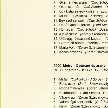
7    Gyémánt és arany   
(Ottó Schöc
8    Okos szamár   
(Ottó Schöck - D
9    Egy kisfiú és egy kisleány   
(Zor
10  Mi fáj   
(O.Nicolics - J.Boros)   2
11  Egy szót se szólj  
 (Ottó Schöck 
12  Dohányfüstös terem  
 (Ottó Sch
13  Hómadár   
(Ottó Schöck - Dusán
14  A jövő szele  
 (Károly Frenreisz 
15  Ülök egy rózsaszínű kádban   
(
16  Citromízű banán   
(Károly Frenr
17  Mária Volt   
(Zorán Sztevanovity
18  Kócos ördögök   
(Zorán Sztevan
2000  
Metro - Gyémánt és arany
CD  Hungaroton (HCD 71012)   Com
1    Mi fáj   
(O.Nicolics - J.Boros)   2
2    Édes évek   (Zorán Sztevanovity
3    Roppant kényes   (Zorán Szteva
4    Feltámadtál   (Ottó Schöck - Du
5    Viharvirág   (Zorán Sztevanovit
6    Valami újat szeretnék   (Ottó S
7    Nelly   (Zorán Sztevanovity - D