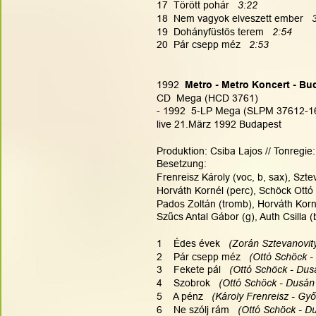
17  Törött pohár   
3:22
18  Nem vagyok elveszett ember  
 
19  Dohányfüstös terem   
2:54
20  Pár csepp méz   
2:53
1992
  Metro - Metro Koncert - B
CD  Mega (HCD 3761)
- 1992  5-LP Mega (SLPM 37612-16)
live 21.März 1992 Budapest
Produktion: Csiba Lajos // Tonregie
Besetzung:
Frenreisz Károly (voc, b, sax), Szte
Horváth Kornél (perc), Schöck Ottó 
Pados Zoltán (tromb), Horváth Korné
Szűcs Antal Gábor (g), Auth Csilla 
1    Édes évek   
(Zorán Sztevanovity
2    Pár csepp méz   
(Ottó Schöck -
3    Fekete pál   
(Ottó Schöck - Dusá
4    Szobrok   
(Ottó Schöck - Dusán 
5    A pénz   
(Károly Frenreisz - Győ
6    Ne szólj rám   
(Ottó Schöck - Du