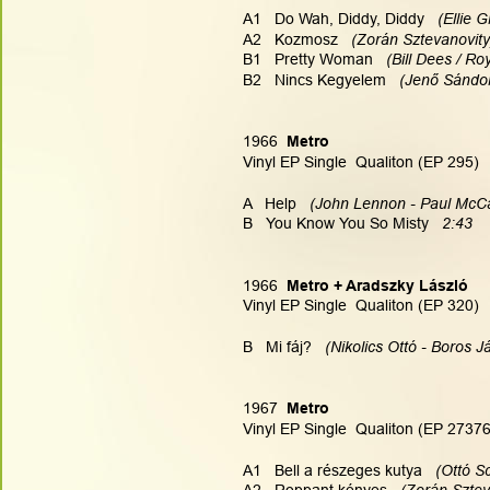
A1   Do Wah, Diddy, Diddy   
(Ellie 
A2   Kozmosz  
 (Zorán Sztevanovity
B1   Pretty Woman 
  (Bill Dees / R
B2   Nincs Kegyelem
   (Jenő Sándo
1966  
Metro
Vinyl EP Single  Qualiton (EP 295)
A   Help   
(John Lennon - Paul McCa
B   You Know You So Misty   
2:43
1966  
Metro + Aradszky László
Vinyl EP Single  Qualiton (EP 320)
B   Mi fáj?   
(Nikolics Ottó - Boros J
1967  
Metro
Vinyl EP Single  Qualiton (EP 27376
A1   Bell a részeges kutya  
 (Ottó S