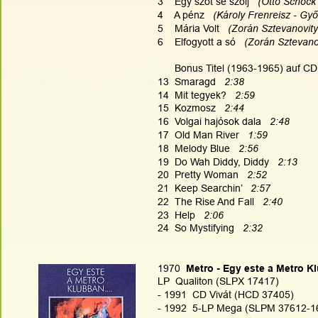
3    Egy szót se szólj   
(Ottó Schöck 
4    A pénz   
(Károly Frenreisz - Győ
5    Mária Volt  
 (Zorán Sztevanovity
6    Elfogyott a só   
(Zorán Sztevanov
      Bonus Titel (1963-1965) auf CD
13  Smaragd  
 2:38
14  Mit tegyek?   
2:59
15  Kozmosz   
2:44
16  Volgai hajósok dala   
2:48
17  Old Man River   
1:59
18  Melody Blue   
2:56
19  Do Wah Diddy, Diddy   
2:13
20  Pretty Woman   
2:52
21  Keep Searchin’   
2:57
22  The Rise And Fall   
2:40
23  Help   
2:06
24  So Mystifying   
2:32
1970
  Metro - Egy este a Metro 
LP  Qualiton (SLPX 17417)
- 1991  CD Vivát (HCD 37405)
- 1992  5-LP Mega (SLPM 37612-16)