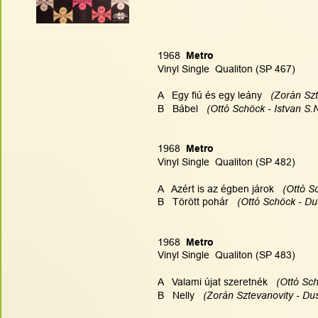
1968  
Metro 
Vinyl Single  Qualiton (SP 467)
A   Egy fiú és egy leány   
(Zorán Szt
B   Bábel  
 (Ottó Schöck - Istvan S.
1968  
Metro 
Vinyl Single  Qualiton (SP 482)
A   Azért is az égben járok   
(Ottó S
B   Törött pohár  
 (Ottó Schöck - Du
1968  
Metro 
Vinyl Single  Qualiton (SP 483)
A   Valami újat szeretnék  
 (Ottó Sc
B   Nelly   
(Zorán Sztevanovity - Dus