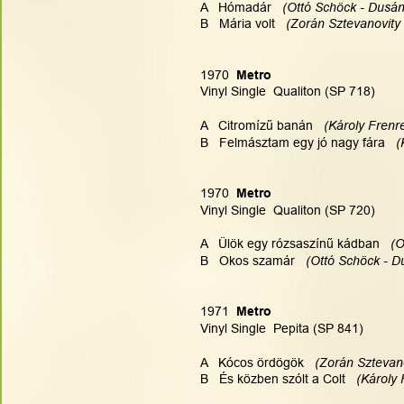
A   Hómadár  
 (Ottó Schöck - Dusán
B   Mária volt   
(Zorán Sztevanovity 
1970  
Metro 
Vinyl Single  Qualiton (SP 718)
A   Citromízű banán 
  (Károly Frenr
B   Felmásztam egy jó nagy fára  
 (
1970  
Metro 
Vinyl Single  Qualiton (SP 720)
A   Ülök egy rózsaszínű kádban   
(O
B   Okos szamár   
(Ottó Schöck - Du
1971  
Metro 
Vinyl Single  Pepita (SP 841)
A   Kócos ördögök 
  (Zorán Sztevan
B   És közben szólt a Colt   
(Károly 