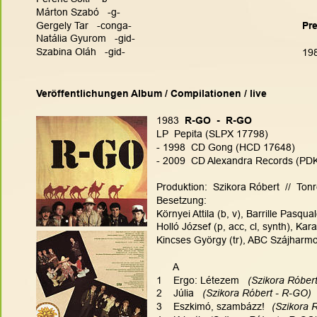
Márton Szabó   -g-
Gergely Tar   -conga-
Pr
Natália Gyurom   -gid-
Szabina Oláh   -gid-
198
Veröffentlichungen Album / Compilationen / live
1983
  R-GO  -  R-GO
LP  Pepita (SLPX 17798)
- 1998  CD Gong (HCD 17648)
- 2009  CD Alexandra Records (PD
Produktion:  Szikora Róbert  //  Ton
Besetzung:
Környei Attila (b, v), Barrille Pasqua
Holló József (p, acc, cl, synth), Kar
Kincses György (tr), ABC Szájharmon
      A
1    Ergo: Létezem  
 (Szikora Róber
2    Júlia   
(Szikora Róbert - R-GO)  
3    Eszkimó, szambázz!
(Szikora 