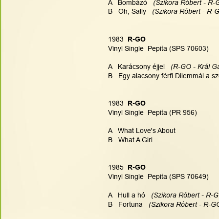
A   Bombázó  
 (Szikora Róbert - R-
B   Oh, Sally  
 (Szikora Róbert - R-G
1983
  R-GO
Vinyl Single  Pepita (SPS 70603)
A   Karácsony éjjel  
 (R-GO - Král Gá
B   Egy alacsony férfi Dilemmái a sz
1983
  R-GO
Vinyl Single  Pepita (PR 956)
A   What Love's About
B   What A Girl
1985
  R-GO
Vinyl Single  Pepita (SPS 70649)
A   Hull a hó  
 (Szikora Róbert - R-G
B   Fortuna  
 (Szikora Róbert - R-GO