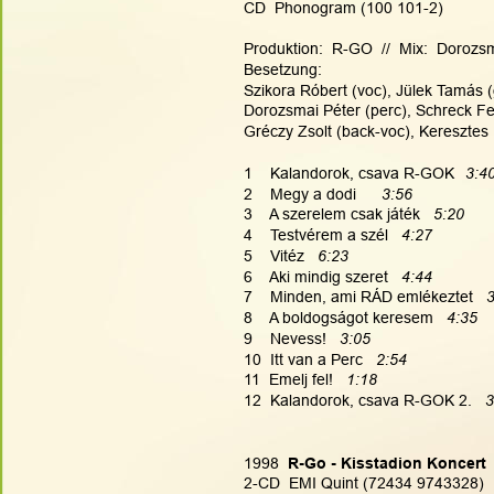
CD  Phonogram (100 101-2)
Produktion:  R-GO  //  Mix:  Dorozsm
Besetzung:
Szikora Róbert (voc), Jülek Tamás (
Dorozsmai Péter (perc), Schreck Fer
Gréczy Zsolt (back-voc), Keresztes 
1    Kalandorok, csava R-GOK
3:4
2    Megy a dodi
3:56
3    A szerelem csak játék   
5:20
4    Testvérem a szél   
4:27
5    Vitéz   
6:23
6    Aki mindig szeret   
4:44
7    Minden, ami RÁD emlékeztet   
3
8    A boldogságot keresem   
4:35
9    Nevess!   
3:05
10  Itt van a Perc   
2:54
11  Emelj fel!   
1:18
12  Kalandorok, csava R-GOK 2.   
3
1998
  R-Go - Kisstadion Koncert
2-CD  EMI Quint (72434 9743328)