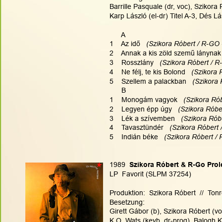
Barrille Pasquale (dr, voc), Szikora 
Karp László (el-dr) Titel A-3, Dés L
      A
1    Az idő  
 (Szikora Róbert / R-GO 
2    Annak a kis zöld szemű lánynak 
3    Rosszlány  
 (Szikora Róbert / R
4    Ne félj, te kis Bolond  
 (Szikora 
5    Szellem a palackban  
 (Szikora
      B
1    Monogám vagyok  
 (Szikora Ró
2    Legyen épp úgy  
 (Szikora Róbe
3    Lék a szívemben  
 (Szikora Rób
4    Tavasztündér  
 (Szikora Róbert 
5    Indián béke  
 (Szikora Róbert /
1989
  Szikora Róbert & R-Go Prol
LP  Favorit (SLPM 37254)
Produktion:  Szikora Róbert  //  Tonr
Besetzung:
Girett Gábor (b), Szikora Róbert (voc
K.O. Wats (keyb, dr-prog), Balogh K