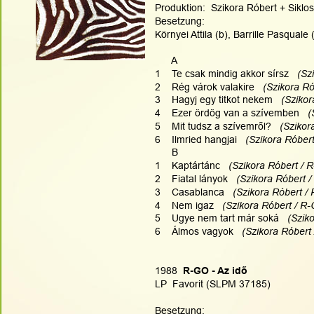
Produktion:  Szikora Róbert + Siklo
Besetzung:
Környei Attila (b), Barrille Pasquale
      A
1    Te csak mindig akkor sírsz  
 (Sz
2    Rég várok valakire  
 (Szikora R
3    Hagyj egy titkot nekem  
 (Sziko
4    Ezer ördög van a szívemben  
 (
5    Mit tudsz a szívemről?  
 (Szikor
6    Ilmried hangjai  
 (Szikora Róber
      B
1    Kaptártánc  
 (Szikora Róbert / 
2    Fiatal lányok  
 (Szikora Róbert 
3    Casablanca  
 (Szikora Róbert /
4    Nem igaz  
 (Szikora Róbert / R
5    Ugye nem tart már soká  
 (Szik
6    Álmos vagyok  
 (Szikora Róbert
1988
  R-GO - Az idő
LP  Favorit (SLPM 37185)
Besetzung: