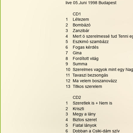
live 05.Juni 1998 Budapest
      CD1
1    Létezem
2    Bombázó
3    Zanzibár
4    Mert ö szerelmessé tud Tenni eg
5    Eszkimó szambázz
6    Fogas kérdés
7    Gina
8    Fordított világ
9    Summa
10  Szerelmes vagyok mint egy Na
11  Tavaszi bezsongás
12  Ma velem boszanovázz
13  Titkos szerelem
      CD2
1    Szeretlek is + Nem is
2    Kriszti
3    Megy a lány
4    Biztos szeret
5    Fiatal lányok
6    Dobban a Csiki-dám szív