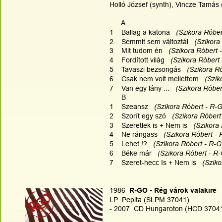
Holló József (synth), Vincze Tamás (
      A
1    Ballag a katona  
 (Szikora Róbe
2    Semmit sem változtál  
 (Szikora
3    Mit tudom én  
 (Szikora Róbert 
4    Fordított világ  
 (Szikora Róbert
5    Tavaszi bezsongás  
 (Szikora R
6    Csak nem volt mellettem  
 (Szi
7    Van egy lány ...  
 (Szikora Róbe
      B
1    Szeansz  
 (Szikora Róbert - R-
2    Szorít egy szó  
 (Szikora Róber
3    Szeretlek is + Nem is  
 (Szikora
4    Ne rángass  
 (Szikora Róbert -
5    Lehet !?  
 (Szikora Róbert - R-
6    Béke már  
 (Szikora Róbert - R
7    Szeret-hecc Is + Nem is  
 (Szik
1986
  R-GO - Rég várok valakire
LP  Pepita (SLPM 37041)
- 2007  CD Hungaroton (HCD 37041