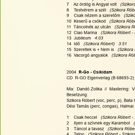
7    Az ördög is Angyal volt  
 (Szikor
8    Testvérem a szél  
 (Szikora Róbe
9    Csak nézem a szeretőm  
 (Szik
10  Keserű a csókod  
 (Szikora Róbe
11  Táncolnék az utcán  
 (Szikora R
12  Ciao Marina  
 (Szikora Róbert -
13  Jubileum   
4:03
14  Idő  
 (Szikora Róbert)   3:51
15  Szeretlek is + Nem is  
 (Szikora
16  Vacorgó angyalok  
 (Szikora Rób
2004
  R-Go - Csikidam
CD  R-GO Eigenverlag (B 68693-2)
Mix:  Dandó Zolika  //  Mastering: 
Besetzung:
Szikora Róbert (voc, perc, p), Bata 
Dési Tamás (perc, congas), Halmai D
1    Csak heccel  
 (Szikora Róbert -
2    Ilyen a szívnek egy Karambol  
 
3    Táncol a tavasz  
 (Szikora Róber
4    Tatoo  
 (Szikora Róbert - Szikor