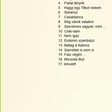
4    Fiatal lányok
5    Hagyj egy Titkot nekem
6    Szeansz
7    Casablanca
8    Rég várok valakire
9    Szerelmes vagyok, mint ...
10  Csiki-dam
11  Nem igaz
12  Eszkimó szambázz
13  Ballag a Katona
14  Szeretlek is nem is
15  Falu végén ...
16  Micsoda Buli
17  Amulett