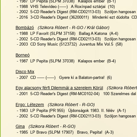
 - 1987  LP Pepita (SLPM 37038)   Kalapos ember  (B-1)
 - 1988  VHS Televideo (------)   A Roxínpad sztárjai  (10)
 - 2002  5-CD Reader's Digest (RM-CD02113-03)   Szóljon hangosan 
 - 2016  3-CD Reader's Digest (36200011)   Mindenki ezt dúdolta  CD
Bombázó
  (Szikora Róbert - R-GO / Král Gábor)
 - 1988  LP Favorit (SLPM 37158)   Ballag A Katona  (A-4)
 - 2002  5-CD Reader's Digest (RM-CD02113-03)   Szóljon hangosan 
 - 2003  CD Sony Music (5123732)  Juventus Mix Vol.5  (58)
Borneó
 - 1987  LP Pepita (SLPM 37038)   Kalapos ember  (B-4)
Disco Mix
 - 2007  CD ------ (------)   Gyere ki a Balaton-partra!  (6)
Egy alacsony férfi Dilemmái a szerelem Körül
 (Szikora Róbert
 - 2001  5-CD Reader's Digest (RM-MC0102-04)   100 Szerelmes dal
Ergo: Létezem
 (Szikora Róbert - R-GO)
 - 1983  LP Pepita (PR 955)   Újdonságok 1983. II. félév  (A-1)
 - 2002  5-CD Reader's Digest (RM-CD02113-03)   Szóljon hangosan 
Gina
(Szikora Róbert - R-GO)  
 - 1985  LP Bravo (SLPM 17907)   Bravo, Pepita!  (A-3)