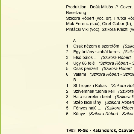
Produktion:  Deák Miklós  //  Cover: 
Besetzung:
Szikora Róbert (voc, dr), Hrutka Rób
Muk Ferenc (sax), Giret Gábor (b), 
Pintácsi Viki (voc), Szikora Kriszti (v
      A
1    Csak nézem a szeretőm
   (Szi
2    Egy úrilány szobát keres
   (Szi
3    Első bálos ...
   (Szikora Róbert 
4    Úgy 66 felé
   (Szikora Róbert - 
5    Csak pénzért
   (Szikora Róbert 
6    Valami
   (Szikora Róbert - Szik
      B
1    St.Tropez-i Kakas
   (Szikora Ró
2    Szívemnek tudnia kell
   (Szikor
3    Ha a szerelem beint
   (Szikora 
4    Szép kicsi lány
   (Szikora Róber
5    Fényes hajú ...
   (Szikora Róber
6    Könyv
   (Szikora Róbert - Sziko
1993
  R-Go - Kalandorok, Csavar