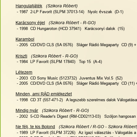
Hangulatjáték
(Szikora Róbert)
 - 1987  2-LP Favorit (SLPM 37013-14)   Nyolc 
é
vszak  (D-1)
Karácsony éjjel
(Szikora Róbert - R-GO)
 - 1998  CD Hungaroton (HCD 37941)   Karácsonyi dalok  (15)
Karambol
 - 2005  CD/DVD CLS (SA 0576)   Sláger Rádió Megaparty  CD (9) +
Kriszti
(Szikora Róbert - R-GO)  
 - 1984  LP Favorit (SLPM 17840)   Top 15  (A-4)
Létezem
 - 2003  CD Sony Music (5123732)  Juventus Mix Vol.5  (52)
 - 2005  CD/DVD CLS (SA 0576)   Sláger Rádió Megaparty  CD (11) 
Minden, ami RÁD emlékeztet
 - 1998  CD 3T (557-471-2)   A legszebb szerelmes dalok Válogatása
Mindig nyár
(Szikora Róbert - R-GO)   
 - 2002  5-CD Reader's Digest (RM-CD02113-03)   Szóljon hangosan 
Ne félj, te kis Bolond
 (Szikora Róbert / R-GO - Szikora Róbert
 - 1989  LP Favorit (SLPM 37226)   Az igazi választás - Válogatás a C