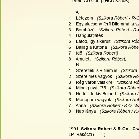
- 1994  CD Gong (HCD 37506) 
      A
1    Létezem  
 (Szikora Róbert - R-
2    Egy alacsony férfi Dilemmái a s
3    Bombázó 
  (Szikora Róbert - R
4    Hangulatjáték
5    Látod, igy sikerült  
 (Szikora Ró
6    Ballag a Katona  
 (Szikora Róbe
7    Idő  
 (Szikora Róbert)
8    Amulett  
 (Szikora Róbert)
      B
1    Szeretlek is + Nem is  
 (Szikora
2    Szerelmes vagyok  
 (Szikora Ró
3    Rég várok valakire  
 (Szikora R
4    Mindig nyár ’75  
 (Szikora Róbe
5    Ne félj, te kis Bolond  
 (Szikora 
6    Monogám vagyok  
 (Szikora Ró
7    Anna
   (Szikora Róbert / K.O. W
8    Nap lánya
   (Szikora Róbert / K
1991
  Szikora Róbert & R-Go - C
LP  Rákóczi (------)