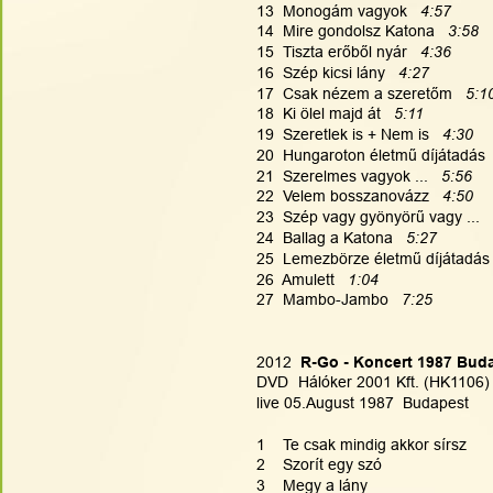
13  Monogám vagyok  
 4:57
14  Mire gondolsz Katona   
3:58
15  Tiszta erőből nyár   
4:36
16  Szép kicsi lány   
4:27
17  Csak nézem a szeretőm   
5:1
18  Ki ölel majd át   
5:11
19  Szeretlek is + Nem is   
4:30
20  Hungaroton életmű díjátadás  
21  Szerelmes vagyok ...   
5:56
22  Velem bosszanovázz   
4:50
23  Szép vagy gyönyörű vagy ...   
24  Ballag a Katona   
5:27
25  Lemezbörze életmű díjátadás 
26  Amulett   
1:04
27  Mambo-Jambo   
7:25
2012
  R-Go - Koncert 1987 Bud
DVD  
Hálóker 2001 Kft. (HK1106)
live 05.August 1987  Budapest
1    Te csak mindig akkor sírsz
2    Szorít egy szó
3    Megy a lány