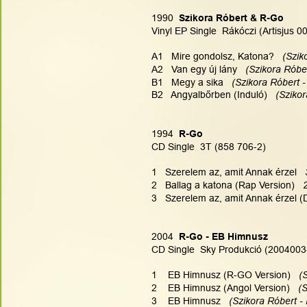
1990
  Szikora Róbert & R-Go
Vinyl EP Single  Rákóczi (Artisjus 0
A1   Mire gondolsz, Katona?  
 (Szik
A2   Van egy új lány  
 (Szikora Róbe
B1   Megy a sika  
 (Szikora Róbert -
B2   Angyalbőrben (Induló)  
 (Sziko
1994
  R-Go
CD Single  3T (858 706-2)
1   Szerelem az, amit Annak érzel   
2   Ballag a katona (Rap Version)   
3   Szerelem az, amit Annak érzel (D
2004
  R-Go - EB Himnusz
CD Single  Sky Produkció (2004003
1    EB Himnusz (R-GO Version)  
 (
2    EB Himnusz (Angol Version)  
 (
3    EB Himnusz  
 (Szikora Róbert 