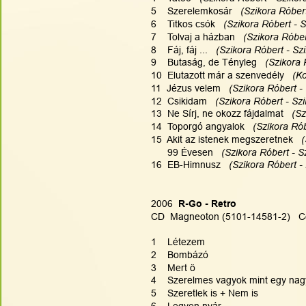
5    Szerelemkosár  
 (Szikora Róbert
6    Titkos csók  
 (Szikora Róbert - S
7    Tolvaj a házban  
 (Szikora Róber
8    Fáj, fáj ...  
 (Szikora Róbert - Sz
9    Butaság, de Tényleg  
 (Szikora 
10  Elutazott már a szenvedély  
 (K
11  Jézus velem  
 (Szikora Róbert -
12  Csikidam  
 (Szikora Róbert - Szi
13  Ne Sírj, ne okozz fájdalmat  
 (Sz
14  Toporgó angyalok  
 (Szikora Rób
15  Akit az istenek megszeretnek  
 
      99 Évesen  
 (Szikora Róbert - S
16  EB-Himnusz  
 (Szikora Róbert -
2006
  R-Go - Retro
CD  Magneoton (5101-14581-2)   C
1    Létezem
2    Bombázó
3    Mert ö
4    Szerelmes vagyok mint egy na
5    Szeretlek is + Nem is
6    Legyen nyár