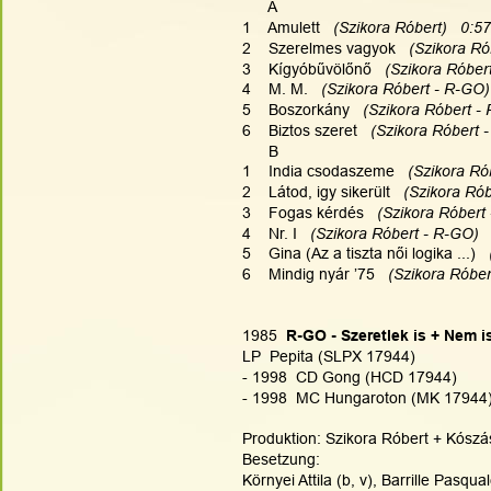
      A
1    Amulett  
 (Szikora Róbert)   0:57
2    Szerelmes vagyok  
 (Szikora Ró
3    Kígyóbűvölőnő  
 (Szikora Róber
4    M. M.  
 (Szikora Róbert - R-GO)
5    Boszorkány  
 (Szikora Róbert -
6    Biztos szeret  
 (Szikora Róbert 
      B
1    India csodaszeme  
 (Szikora Ró
2    Látod, igy sikerült  
 (Szikora Rób
3    Fogas kérdés  
 (Szikora Róbert
4    Nr. I  
 (Szikora Róbert - R-GO)  
5    Gina (Az a tiszta női logika ...)  
6    Mindig nyár ’75  
 (Szikora Róber
1985
  R-GO - Szeretlek is + Nem i
LP  Pepita (SLPX 17944)
- 1998  CD Gong (HCD 17944)
- 1998  MC Hungaroton (MK 17944)
Produktion: Szikora Róbert + Kószás 
Besetzung:
Környei Attila (b, v), Barrille Pasqua