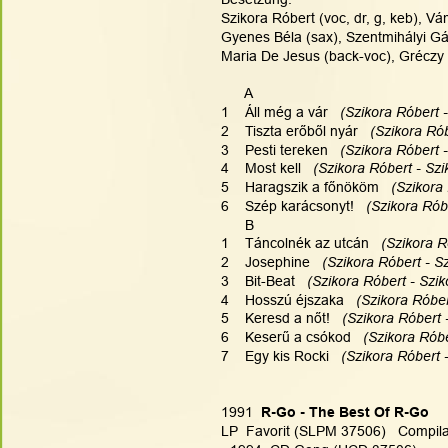
Szikora Róbert (voc, dr, g, keb), V
Gyenes Béla (sax), Szentmihályi Gáb
Maria De Jesus (back-voc), Gréczy 
      A
1    Áll még a vár
   (Szikora Róbert 
2    Tiszta erőből nyár
   (Szikora Ró
3    Pesti tereken
   (Szikora Róbert 
4    Most kell
   (Szikora Róbert - Sz
5    Haragszik a főnököm
   (Szikora
6    Szép karácsonyt!
   (Szikora Rób
      B
1    Táncolnék az utcán
   (Szikora 
2    Josephine
   (Szikora Róbert - S
3    Bit-Beat
   (Szikora Róbert - Szi
4    Hosszú éjszaka
   (Szikora Róbe
5    Keresd a nőt!
   (Szikora Róbert 
6    Keserű a csókod
   (Szikora Rób
7    Egy kis Rocki
   (Szikora Róbert 
1991
  R-Go - The Best Of R-Go
LP  Favorit (SLPM 37506)   Compila