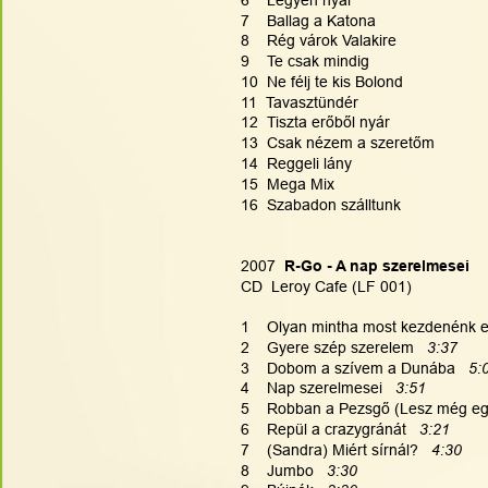
7    Ballag a Katona
8    Rég várok Valakire
9    Te csak mindig
10  Ne félj te kis Bolond
11  Tavasztündér
12  Tiszta erőből nyár
13  Csak nézem a szeretőm
14  Reggeli lány
15  Mega Mix
16  Szabadon szálltunk
2007
  R-Go - A nap szerelmesei
CD  Leroy Cafe (LF 001)
1    Olyan mintha most kezdenénk el
2    Gyere szép szerelem   
3:37
3    Dobom a szívem a Dunába   
5:
4    Nap szerelmesei   
3:51
5    Robban a Pezsgő (Lesz még egy
6    Repül a crazygránát   
3:21
7    (Sandra) Miért sírnál?   
4:30
8    Jumbo   
3:30