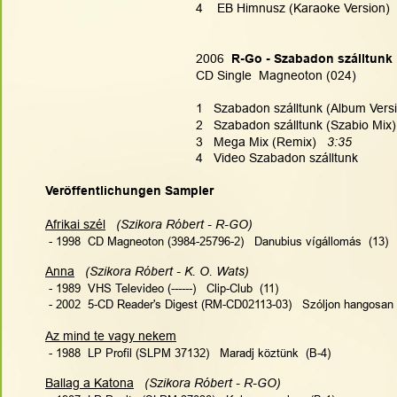
4    EB Himnusz (Karaoke Version)  
2006
  R-Go - Szabadon szálltunk
CD Single  Magneoton (024)
1   Szabadon szálltunk (Album Versi
2   Szabadon szálltunk (Szabio Mix) 
3   Mega Mix (Remix)   
3:35
4   Video Szabadon szálltunk
Veröffentlichungen Sampler
Afrikai szél
 (Szikora Róbert - R-GO)
 - 1998  CD Magneoton (3984-25796-2)   Danubius vígállomás  (13)
Anna
(Szikora Róbert - K. O. Wats)   
 - 1989  VHS Televideo (------)   Clip-Club  (11)
 - 2002  5-CD Reader's Digest (RM-CD02113-03)   Szóljon hangosan 
Az mind te vagy nekem
 - 1988  LP Profil (SLPM 37132)   Maradj köztünk  (B-4)
Ballag a Katona
 (Szikora Róbert - R-GO)