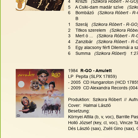
4    Kriszti   
(Szikora Róbert - R-GO)
5    A Csiki-dam madár szíve   
(Szik
6    Bombázó 
  (Szikora Róbert - R-
      B
1    Szeráj  
 (Szikora Róbert - R-GO)
2    Titkos szerelem   
(Szikora Róber
3    Mert ö ...  
 (Szikora Róbert - R-
4    Zanzibár   
(Szikora Róbert - R-G
5    Egy alacsony férfi Dilemmái a s
6    Summa  
 (Szikora Róbert)   1:2
1984
  R-GO - Amulett
LP  Pepita (SLPX 17859)
- 2005  CD Hungaroton (HCD 1785
- 2009  CD Alexandra Records (004
Produktion:  Szikora Róbert  //  Auf
Cover:  Halmai László
Besetzung:
Környei Attila (b, v, voc), Barrille P
Holló József (key, cl, voc), Vincze 
Dés László (sax), Zséli Gino (sax), 