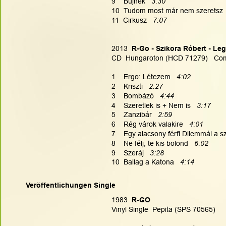
9    Bújnék   
3:30
10  Tudom most már nem szeretsz  
11  Cirkusz   
7:07
2013
  R-Go - Szikora Róbert - L
CD  Hungaroton (HCD 71279)   Com
1    Ergo: Létezem   
4:02
2    Kriszti   
2:27
3    Bombázó   
4:44
4    Szeretlek is + Nem is   
3:17
5    Zanzibár   
2:59
6    Rég várok valakire   
4:01
7    Egy alacsony férfi Dilemmái a s
8    Ne félj, te kis bolond   
6:02
9    Szeráj   
3:28
10  Ballag a Katona   
4:14
Veröffentlichungen Single
1983
  R-GO
Vinyl Single  Pepita (SPS 70565)