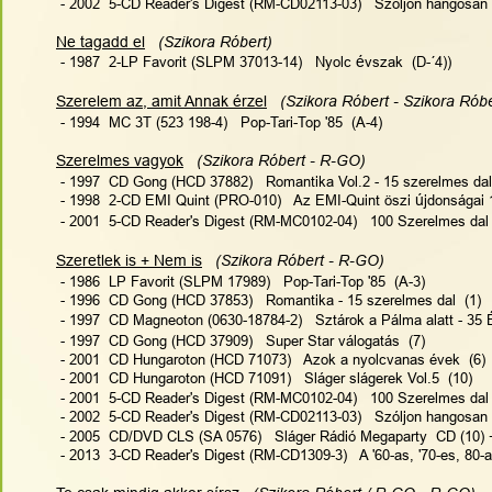
 - 2002  5-CD Reader's Digest (RM-CD02113-03)   Szóljon hangosan 
Ne tagadd el
(Szikora Róbert)
 - 1987  2-LP Favorit (SLPM 37013-14)   Nyolc 
é
vszak  (D-´4))
Szerelem az, amit Annak érzel
 (Szikora Róbert - Szikora Róbe
 - 1994  MC 3T (523 198-4)   Pop-Tari-Top '85  (A-4)
Szerelmes vagyok
 (Szikora Róbert - R-GO)   
 - 1997  CD Gong (HCD 37882)   Romantika Vol.2 - 15 szerelmes dal 
 - 1998  2-CD EMI Quint (PRO-010)   Az EMI-Quint öszi 
ú
jdonságai 
 - 2001  5-CD Reader's Digest (RM-MC0102-04)   100 Szerelmes dal
Szeretlek is + Nem is
 (Szikora Róbert - R-GO)  
 - 1986  LP Favorit (SLPM 17989)   Pop-Tari-Top '85  (A-3)
 - 1996  CD Gong (HCD 37853)   Romantika - 15 szerelmes dal  (1)
 - 1997  CD Magneoton (0630-18784-2)   Sztárok a Pálma alatt - 35 É
 - 1997  CD Gong (HCD 37909)   Super Star válogatás  (7)
 - 2001  CD Hungaroton (HCD 71073)   Azok a nyolcvanas évek  (6)
 - 2001  CD Hungaroton (HCD 71091)   Sláger slágerek Vol.5  (10)
 - 2001  5-CD Reader's Digest (RM-MC0102-04)   100 Szerelmes dal
 - 2002  5-CD Reader's Digest (RM-CD02113-03)   Szóljon hangosan 
 - 2005  CD/DVD CLS (SA 0576)   Sláger Rádió Megaparty  CD (10) 
 - 2013  3-CD Reader's Digest (RM-CD1309-3)   A '60-as, '70-es, 80-