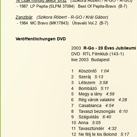
Te csak mindig akkor sírsz
 (Szikora Róbert / R-GO - R-GO)   
 - 1987  LP Pepita (SLPM 37084)   Best Of Pepita-Bravo  (B-7)
Zanzibár
(Szikora Róbert - R-GO / Král Gábor)   
 - 1984  MC Bravo (MK17843)   Útravaló Vol.2  (B-7)
Veröffentlichungen DVD
2003
  R-Go - 20 Éves Jubileumi
DVD  
RTL Filmklub (143-1)
live 2003  Budapest
1    Köszöntő   
1:04
2    Szeráj   
5:13
3    Létezem   
3:58
4    Bombázó   
5:11
5    Megy a lány   
4:59
6    Rég várok valakire   
4:28
7    Casablanca   
4:54
8    Tavaszi bezsongás   
6:10
9    Száguldás   
6:40
10  Anna   
5:05
11  Tavasztündér   
4:32
12  Ne félj te kis Bolond   
5:17