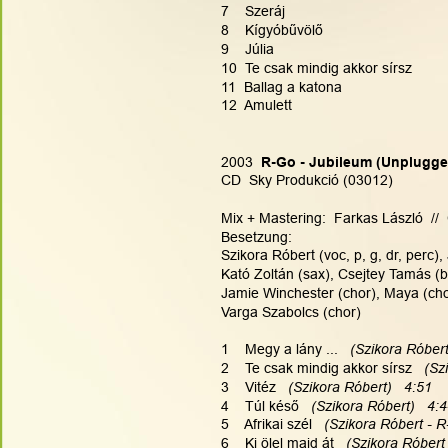
7    Szeráj
8    Kígyóbűvölő
9    Júlia
10  Te csak mindig akkor sírsz
11  Ballag a katona
12  Amulett
2003
  R-Go - Jubileum (Unplugge
CD  Sky Produkció (03012)
Mix + Mastering:  Farkas László  // 
Besetzung:
Szikora Róbert (voc, p, g, dr, perc),
Kató Zoltán (sax), Csejtey Tamás (b)
Jamie Winchester (chor), Maya (chor
Varga Szabolcs (chor)
1    Megy a lány ...  
 (Szikora Róber
2    Te csak mindig akkor sírsz  
 (Sz
3    Vitéz  
 (Szikora Róbert)   4:51
4    Túl késő  
 (Szikora Róbert)   4:
5    Afrikai szél  
 (Szikora Róbert - R
6    Ki ölel majd át  
 (Szikora Róbert