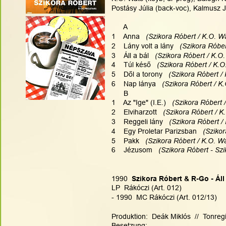
Postásy Júlia (back-voc), Kalmusz J
      A
1    Anna
   (Szikora Róbert / K.O. W
2    Lány volt a lány
   (Szikora Róbe
3    Áll a bál
   (Szikora Róbert / K.O
4    Túl késő
   (Szikora Róbert / K.
5    Dől a torony
   (Szikora Róbert /
6    Nap lánya
   (Szikora Róbert / K
      B
1    Az "Ige" (I.E.)
   (Szikora Róbert 
2    Elviharzott
   (Szikora Róbert / K
3    Reggeli lány
   (Szikora Róbert /
4    Egy Proletar Parizsban
   (Sziko
5    Pakk
   (Szikora Róbert / K.O. W
6    Jézusom
   (Szikora Róbert - Sz
1990
  Szikora Róbert & R-Go - Áll
LP  Rákóczi (Art. 012)
- 1990  MC Rákóczi (Art. 012/13) 
Produktion:  Deák Miklós  //  Tonreg
Besetzung: