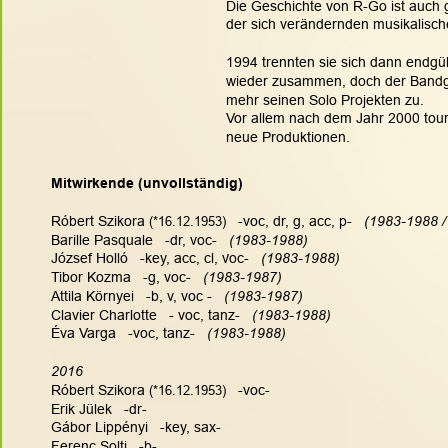
Die Geschichte von R-Go ist auch
der sich verändernden musikalisch
1994 trennten sie sich dann endgült
wieder zusammen, doch der Bandgr
mehr seinen Solo Projekten zu. 
Vor allem nach dem Jahr 2000 tour
neue Produktionen.
Mitwirkende (unvollständig)
Róbert Szikora 
(*16.12.1953)
   -voc, dr, g, acc, p- 
  (1983-1988 /
Barille Pasquale   -dr, voc-   
(1983-1988)
.
József Holló   -key, acc, cl, voc-  
 (1983-1988)
Tibor Kozma   -g, voc-  
 (1983-1987)
Attila Környei   -b, v, voc -  
 (1983-1987)
Clavier Charlotte   - voc, tanz-  
 (1983-1988)
Éva Varga   -voc, tanz-  
 (1983-1988)
2016
Róbert Szikora 
(*16.12.1953)
   -voc-
Erik Jülek   -dr-
Gábor Lippényi   -key, sax-
Ferenc Solti   -b-