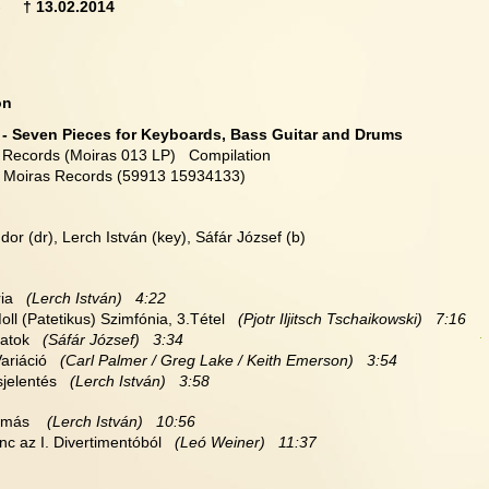
     
† 13.02.2014
on
3 - Seven Pieces for Keyboards, Bass Guitar and Drums
 Records (Moiras 013 LP)   Compilation
D Moiras Records (59913 15934133)
:
or (dr), Lerch István (key), Sáfár József (b)
ia 
  (Lerch István)   4:22
Moll (Patetikus) Szimfónia, 3.Tétel   
(Pjotr Iljitsch Tschaikowski)   7:16
atok 
  (Sáfár József)   3:34
Variáció 
  (Carl Palmer / Greg Lake / Keith Emerson)   3:54
sjelentés 
  (Lerch István)   3:58
 más  
  (Lerch István)   10:56
nc az I. Divertimentóból  
 (Leó Weiner)   11:37