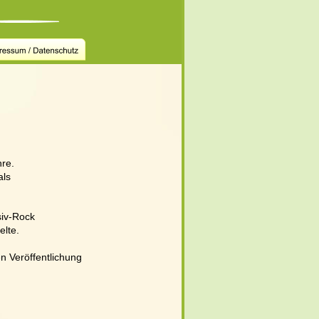
re.
als
siv-Rock 
lte. 
n Veröffentlichung