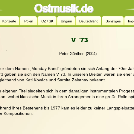
V `73
.
                                                       Peter Günther  (2004)
er dem Namen „Monday Band“ gründeten sie sich Anfang der 70er Jah
3 gaben sie sich den Namen V`73. In unseren Breiten waren sie eher 
leitband von Kati Kovács und Sarolta Zalatnay bekannt.
e eigenen Titel siedelten sich in dem damaligen instrumentalen Proges
l an, wobei klassische Musik in ihren Arrangements eine große Rolle spie
rend ihres Bestehens bis 1977 kam es leider zu keiner Langspielpatte
er Kompositionen.