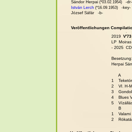
Sándor Herpai
   -dr-
(
*03.02.1954)
István Lerch
   -key-
(
*16.09.1953)
József Sáfár   -b-
Veröffentlichungen Compilati
.
2019 
 V'7
LP  Moiras
- 2025  C
Besetzung
Herpai Sánd
      A
1    Teketór
2    VI. H-
3    Gondol
4    Blues 
5    Vízállá
      B
1    Valami
2    Rókatá