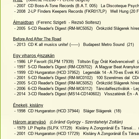
 - 2007  CD Boss-A-Tone Records (B.A.T. 005)   La Discoteque Psyche
 - 2008  2-LP Finders Keepers Records (FKR017LP)   Well Hung (20 
Álmaidban
  (Ferenc Szigeti  - Rezsö Soltesz)   
 - 2005  5-CD Reader's Digest (RM-MC5052)   Örökzöld Slágerek híre
Before And After The Road
 - 
2013  CD K all musics unite! (------)   Budapest Metro Sound  (21)
Egy viharos 
é
jszakán
 - 1986  LP Favorit (SLPM 17939)   Töltsön Egy Órát Kedvenceivel!  (
 - 1997  5-CD Reader's Digest (RM-CD9702)   A Magyar Beat Aranykor
 - 1999  CD Hungaraton (HCD 37952)   Legendák 14 - A 70-es Évek Kis
 - 2001  5-CD Reader's Digest (RM-MC0102)   100 Szerelmes dal  CD4
 - 2005  5-CD Reader's Digest (RM-MC5052)   Örökzöld Slágerek híre
 - 2006  6-CD Reader's Digest (RM-MC6112)   Táncdalfesztiválok - L
 - 2014  3-CD Reader's Digest (MS14-CD140602)   Visszatérek Én - A
Énekelj, kislány
 - 1998  CD Hungaraton (HCD 37944)   Sláger Slágerek  (18)
Három aranyásó
(Lóránd György - Szerdahelyi Zoltán)   
 - 1979  LP Pepita (SLPX 17729)   Kislány A Zongoránál És Társai...  
 - 2001  CD Hungaraton (HCD 17729)   Kislány A Zongoránál És Társai.