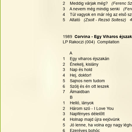
2    Meddig várjak még?   
(Ferenc Szi
3    A nevem még mindig senki   
(Fer
4    Túl vagyok en már rég az első sz
5    Altató   
(Zsolt - Rezsö Soltesz)   
1989 
 Corvina - Egy Viharos éjsza
LP Rakoczi (004)  Compilation
      A
1    Egy viharos éjszakán
2    Énekelj, kislány
3    Nap és hold
4    Hej, doktor!
5    Sajnos nem tudom
6    Szólj és én ott leszek
7    Álmaidban
      B
1    Helló, lányok
2    Három szó - I Love You
3    Napfényes délelőtt
4    Holnap majd 
ú
jra eejövünk
5    Jó lenne, ha volna egy nagy lég
6    Ezeréves bohóc