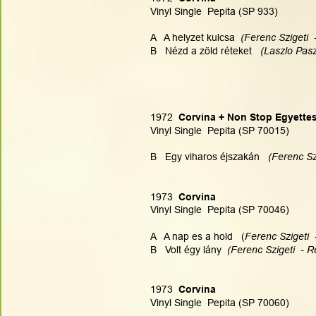
Vinyl Single  Pepita (SP 933)
A   A helyzet kulcsa  
(Ferenc Szigeti  
B   Nézd a zöld réteket   
(Laszlo Pasz
1972
  Corvina + Non Stop Egyette
Vinyl Single  Pepita (SP 70015)
B   Egy viharos éjszakán   
(Ferenc Szi
1973
  Corvina
Vinyl Single  Pepita (SP 70046)
A   A nap es a hold   (
Ferenc Szigeti  
B   Volt égy lány  
(Ferenc Szigeti  - R
1973
  Corvina
Vinyl Single  Pepita (SP 70060)