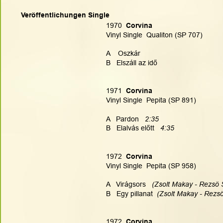
Veröffentlichungen Single
1970 
 Corvina
Vinyl Single  Qualiton (SP 707)
A    Oszkár
B   Elszáll az idő
1971
  Corvina
Vinyl Single  Pepita (SP 891)
A   Pardon   
2:35
B   Elalvás előtt   
4:35
1972
  Corvina
Vinyl Single  Pepita (SP 958)
A   Virágsors  
 (Zsolt Makay - Rezsö S
B   Egy pillanat  
(Zsolt Makay - Rezsö
1972 
 Corvina