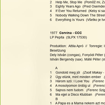
2    Help Me, Stop Me  (Pomôž mi, Z
3    Eighty Years Ago  (Pred Osemde
4    If Ever You Returned  (Keby si sa 
5    Nobody Walking Down The Street
6    Everything Is Yours  (Všetko je tv
1977
  Corvina - CCC
LP Pepita  (SLPX 17530)
Produktion:  Attila Apró  //  Tonregie
Besetzung
Dely István (congas), Fonyódi Péter (
István Bergendy (sax). Máté Péter (st
      A
1    Gondold meg jól  
 (Zsolt Makay -
2    Úgy elünk, mint minden ember 
  
3    Három szó: I Love You   
(Ferenc 
4    A mosolyomon ördög ul 
  (Ferenc
5    Sajnos nem tudom
   (Ferenc Szig
6    Ma ejjel a Disco Klubban   
(Feren
      B
1    A Papa es a Mama nekem azt mond