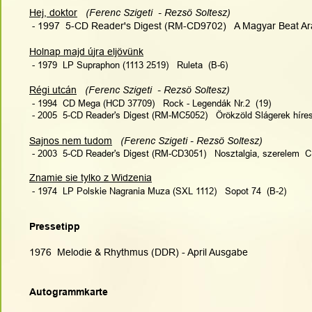
Hej, doktor
(Ferenc Szigeti  - Rezsö Soltesz)   
 - 
1997  5-CD Reader's Digest (RM-CD9702)   A Magyar Beat Ar
Holnap majd 
ú
jra eljövünk
 - 1979  LP Supraphon (1113 2519)   Ruleta  (B-6)
Régi utcán
(Ferenc Szigeti  - Rezsö Soltesz)    
 - 1994  CD Mega (HCD 37709)   Rock - Legendák Nr.2  (19)
 - 2005  5-CD Reader's Digest (RM-MC5052)   Örökzöld Slágerek híre
Sajnos nem tudom
(Ferenc Szigeti - Rezsö Soltesz)  
 - 2003  5-CD Reader's Digest (RM-CD3051)   Nosztalgia, szerelem  C
Znamie sie tylko z Widzenia
 - 1974  LP Polskie Nagrania Muza (SXL 1112)   Sopot 74  (B-2)
Pressetipp
1976  Melodie & Rhythmus (DDR) - April Ausgabe
Autogrammkarte 