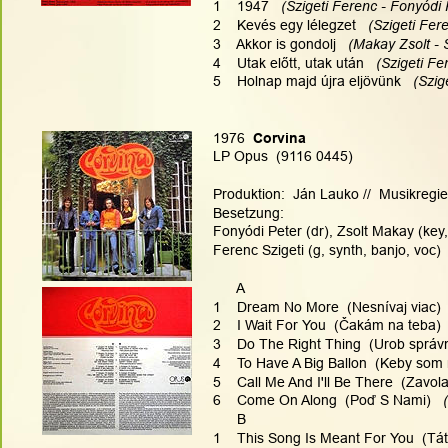
1    1947
   (Szigeti Ferenc - Fonyódi 
2    Kevés egy lélegzet
   (Szigeti Fe
3    Akkor is gondolj
   (Makay Zsolt -
4    Utak előtt, utak után
   (Szigeti F
5    Holnap majd újra eljövünk
   (Szi
1976
  Corvina
LP Opus  (9116 0445)
Produktion:  Ján Lauko //  Musikregie:
Besetzung:
Fonyódi Peter (dr), Zsolt Makay (key,
Ferenc Szigeti (g, synth, banjo, voc) 
      A
1    Dream No More  (Nesnívaj viac)
 
2    I Wait For You  (Čakám na teba)
 
3    Do The Right Thing  (Urob správ
4    To Have A Big Ballon  (Keby som
5    Call Me And I'll Be There  (Zavo
6    Come On Along  (Poď S Nami)
  
      B
1    This Song Is Meant For You  (Tá