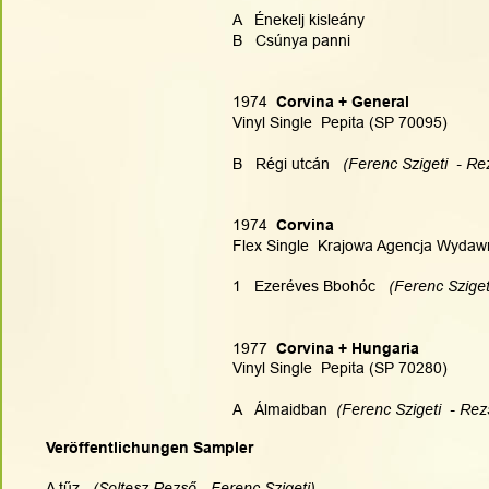
A   Énekelj kisleány
B   Csúnya panni
1974 
 Corvina + General
Vinyl Single  Pepita (SP 70095)
B   Régi utcán   
(Ferenc Szigeti  - Re
1974 
 Corvina
Flex Single  Krajowa Agencja Wydaw
1   Ezeréves Bbohóc   
(Ferenc Sziget
1977
  Corvina + Hungaria
Vinyl Single  Pepita (SP 70280)
A   Álmaidban
  (Ferenc Szigeti  - Rez
Veröffentlichungen Sampler
A tűz
(Soltesz Rezső - Ferenc Szigeti)   