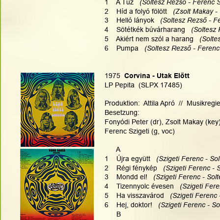
1    A Tűz  
 (Soltesz Rezső - Ferenc S
2    Híd a folyó fölött 
  (Zsolt Makay -
3    Helló lányok  
 (Soltesz Rezső - F
4    Sötétkék búvárharang  
 (Soltesz
5    Akiért nem szól a harang  
 (Solte
6    Pumpa   
(Soltesz Rezső - Ferenc 
1975 
 Corvina - Utak Előtt
LP Pepita  (SLPX 17485)
Produktion:  Attila Apró  //  Musikregi
Besetzung:
Fonyódi Peter (dr), Zsolt Makay (key),
Ferenc Szigeti (g, voc)  
      A
1    Újra együtt
   (Szigeti Ferenc - So
2    Régi fénykép
   (Szigeti Ferenc -
3    Mondd el!
   (Szigeti Ferenc - So
4    Tizennyolc évesen
   (Szigeti Fer
5    Ha visszavárod
   (Szigeti Ferenc
6    Hej, doktor!
   (Szigeti Ferenc - S
      B