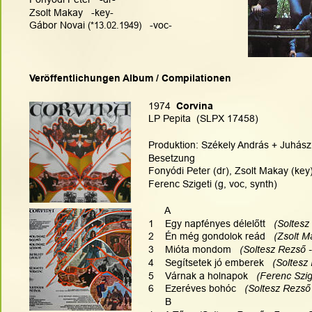
Zsolt Makay   -key-
Gábor Novai 
(*13.02.1949)
   -voc-
Veröffentlichungen Album / Compilationen
1974
  Corvina
LP Pepita  (SLPX 17458)
Produktion: Székely András + Juhász I
Besetzung
Fonyódi Peter (dr), Zsolt Makay (key),
Ferenc Szigeti (g, voc, synth)
      A
1    Egy napfényes délelőtt   
(Soltesz
2    Én még gondolok reád   
(Zsolt M
3    Mióta mondom  
 (Soltesz Rezső -
4    Segítsetek jó emberek   
(Soltesz
5    Várnak a holnapok 
  (Ferenc Szig
6    Ezeréves bohóc  
 (Soltesz Rezső 
      B