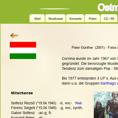
.
Peter Günther  (2001) - Fotos
Corvina wurde im Jahr 1967 von 
gegründet. Die bevorzugte Musikr
Tendenz zum damaligen Pop - Stil
Bis 1977 entstanden 3 LP`s. Aus
dann u.a. die Gruppen 
Karthago
 
Mitwirkende
Soltesz Rezső 
(*19.04.1945)
   -b, voc-   
Web
Ferenc Szigeti 
(*15.04.1949)
   -g, voc, synth-
Gabor Soltesz   -ac-g, fl-
Fonyódi Peter   -dr-