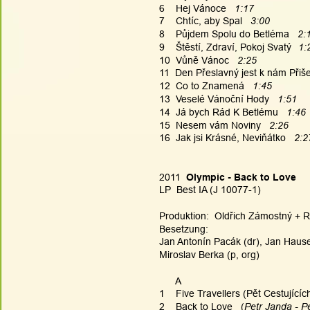
6    Hej Vánoce  
 1:17
7    Chtíc, aby Spal  
 3:00
8    Půjdem Spolu do Betléma   
2:
9    Štěstí, Zdraví, Pokoj Svatý
 1:
10  Vůně Vánoc   
2:25
11  Den Přeslavný jest k nám Přišel
12  Co to Znamená  
 1:45
13  Veselé Vánoční Hody   
1:51
14  Já bych Rád K Betlému   
1:46
15  Nesem vám Noviny   
2:26
16  Jak jsi Krásné, Neviňátko   
2:2
2011  
Olympic - Back to Love
LP  Best IA (J 10077-1)
Produktion:  Oldřich Zámostný + Ro
Besetzung:
Jan Antonín Pacák (dr), Jan Hauser 
Miroslav Berka (p, org)
      A
1    Five Travellers (Pět Cestujících
2    Back to Love   (
Petr Janda - Pe