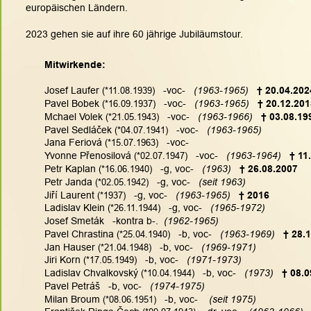
europäischen Ländern.
2023 gehen sie auf ihre 60 jährige Jubiläumstour.
Mitwirkende:
Josef Laufer
 (
*11.08.1939)
   -voc-  
 (1963-1965)
 † 20.04.202
Pavel Bobek
 (
*16.09.1937)
   -voc-   
(1963-1965) 
 † 20.12.20
Mchael Volek
 (
*21.05.1943)
   -voc-   
(1963-1966) 
 † 03.08.19
Pavel Sedláček
 (
*04.07.1941)
   -voc-  
 (1963-1965)
Jana Feriová
 (
*15.07.1963)
   -voc-
Yvonne Přenosilová
 (
*02.07.1947)
   -voc-   
(1963-1964)
† 11
Petr Kaplan
 (
*16.06.1940)
   -g, voc-  
 (1963)  
† 26.08.2007
Petr Janda
 (
*02.05.1942)
   -g, voc-  
 (seit 1963)
Jiří Laurent
 (
*1937)
   -g, voc-   
(1963-1965) 
† 2016
Ladislav Klein
 (
*26.11.1944)
   -g, voc-  
 (1965-1972)
Josef Smeták   -kontra b-   
(1962-1965)
.
Pavel Chrastina
 (
*25.04.1940)
   -b, voc-  
 (1963-1969) 
† 28.
Jan Hauser
 (
*21.04.1948)
   -b, voc-  
 (1969-1971)
Jiri Korn
 (
*17.05.1949)
   -b, voc-   
(1971-1973)
Ladislav Chvalkovský
 (
*10.04.1944)
   -b, voc-   
(1973)
† 08.0
Pavel Petráš   -b, voc-  
 (1974-1975)
Milan Broum
 (
*08.06.1951)
   -b, voc-   
 (seit 1975)