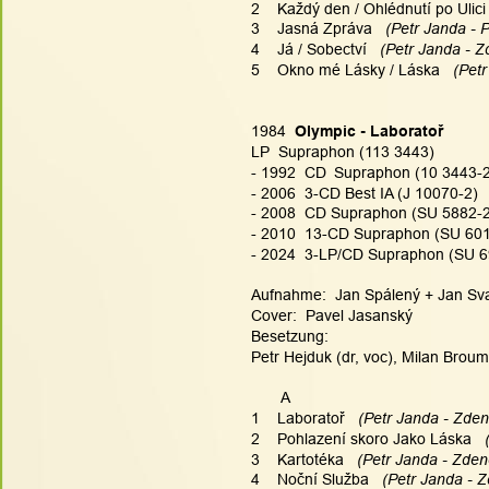
2    Každý den / Ohlédnutí po Ulici
3    Jasná Zpráva 
  (Petr Janda - 
4    Já / Sobectví 
  (Petr Janda - Z
5    Okno mé Lásky / Láska 
  (Pet
1984  
Olympic - Laboratoř
LP  Supraphon (113 3443)
- 1992  CD 
Supraphon (10 3443-
- 2006  3-CD Best IA (J 10070-2) 
- 2008  CD Supraphon (SU 5882-2
- 2010  13-CD Supraphon (SU 6015
- 2024  3-LP/CD Supraphon (SU 691
Aufnahme:  Jan Spálený + Jan Svat
Cover:  Pavel Jasanský
Besetzung:
Petr Hejduk (dr, voc), Milan Broum 
       A
1    Laboratoř 
  (Petr Janda - Zden
2    Pohlazení skoro Jako Láska 
 
3    Kartotéka 
  (Petr Janda - Zden
4    Noční Služba 
  (Petr Janda - Z