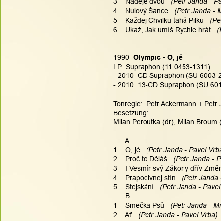
3    Naděje dvou 
  (Petr Janda - P
4    Nulový Šance 
  (Petr Janda - 
5    Každej Chvilku tahá Pilku 
  (Pe
6    Ukaž, Jak umíš Rychle hrát 
  
1990  
Olympic - O, jé
LP  Supraphon (11 0453-1311)
- 2010  CD Supraphon (SU 6003-2
- 2010  13-CD Supraphon (SU 6015
Tonregie:  Petr Ackermann + Petr J
Besetzung:
Milan Peroutka (dr), Milan Broum (b
      A
1    O, jé 
  (Petr Janda - Pavel Vrba
2    Proč to Děláš 
  (Petr Janda - P
3    I Vesmír svý Zákony dřív Změn
4    Prapodivnej stín 
  (Petr Janda 
5    Stejskání 
  (Petr Janda - Pavel
      B
1    Smečka Psů 
  (Petr Janda - M
2    Ať
  (Petr Janda - Pavel Vrba) 