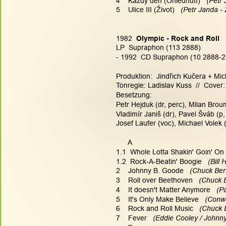
4    Každý den (Ohlédnutí) 
  (Petr
5    Ulice III (Život) 
  (Petr Janda -
1982  
Olympic - Rock and Roll
LP  Supraphon (113 2888)
- 1992  CD Supraphon (10 2888-2
Produktion:  Jindřich Kučera + Mic
Tonregie: Ladislav Kuss  //  Cover:
Besetzung:
Petr Hejduk (dr, perc), Milan Broum
Vladimír Janiš (dr), Pavel Šváb (p
Josef Laufer (voc), Michael Volek 
      A
1.1  Whole Lotta Shakin' Goin' On
1.2  Rock-A-Beatin' Boogie 
  (Bill 
2    Johnny B. Goode   
(Chuck Ber
3    Roll over Beethoven   
(Chuck 
4    It doesn't Matter Anymore   
(P
5    It's Only Make Believe
   (Conw
6    Rock and Roll Music   
(Chuck 
7    Fever 
  (Eddie Cooley / Johnn