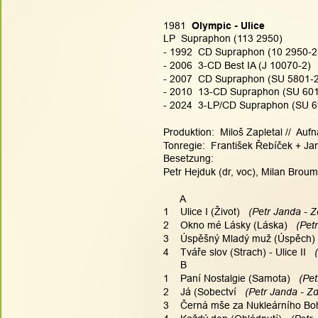
1981  
Olympic - Ulice
LP  Supraphon (113 2950)
- 1992  CD Supraphon (10 2950-2
- 2006  3-CD Best IA (J 10070-2) 
- 2007  CD Supraphon (SU 5801-2
- 2010  13-CD Supraphon (SU 6015
- 2024  3-LP/CD Supraphon (SU 691
Produktion:  Miloš Zapletal //  A
Tonregie:  František Řebíček + Jan
Besetzung:
Petr Hejduk (dr, voc), Milan Broum
      A
1    Ulice I (Život) 
  (Petr Janda - Z
2    Okno mé Lásky (Láska) 
  (Pet
3    Úspěšný Mladý muž (Úspěch) 
4    Tváře slov (Strach) - Ulice II 
  
      B
1    Paní Nostalgie (Samota) 
  (Pe
2    Já (Sobectví 
  (Petr Janda - Zd
3    Černá mše za Nukleárního Bo