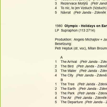
3    Rezervace Motýlů 
  (Petr Jand
4    To nic, to jen Vzduch (Vzduch)
5    Návrat 
  (Petr Janda - Zdeněk R
1980  
Olympic - Holidays on Ear
LP  Supraphon (113 2714)
Produktion:  Angelo Michajlov + Ja
Besetzung:
Petr Hejduk (dr, voc), Milan Broum
      A
1    The Arrival 
  (Petr Janda - Zde
2    The Bird 
  (Petr Janda - Zdeně
3    The Water 
  (Petr Janda - Zde
4    The City
  (Petr Janda - Zdeněk
      B
1    The Tree 
  (Petr Janda - Zdeně
2    The Earth 
  (Petr Janda - Zden
3    The Park 
  (Petr Janda - Zdeně
4    The Air 
  (Petr Janda - Zdeněk 
5    The Departure
  (Petr Janda - 