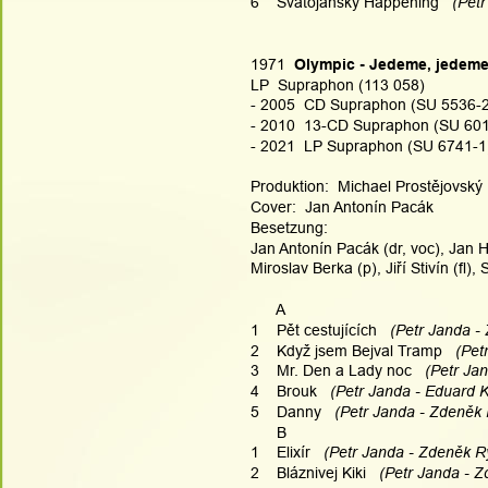
6    Svatojánský Happening
   (Pet
1971  
Olympic - Jedeme, jedeme
LP  Supraphon (113 058)
- 2005  CD Supraphon (SU 5536-2
- 2010  13-CD Supraphon (SU 6015
- 2021  LP Supraphon (SU 6741-1
Produktion:  Michael Prostějovský 
Cover:  Jan Antonín Pacák
Besetzung:
Jan Antonín Pacák (dr, voc), Jan Ha
Miroslav Berka (p), Jiří Stivín (fl)
      A
1    Pět cestujících
   (Petr Janda -
2    Když jsem Bejval Tramp
   (Pe
3    Mr. Den a Lady noc
   (Petr Ja
4    Brouk
   (Petr Janda - Eduard 
5    Danny
   (Petr Janda - Zdeněk R
      B
1    Elixír
   (Petr Janda - Zdeněk Ry
2    Bláznivej Kiki
   (Petr Janda - Z