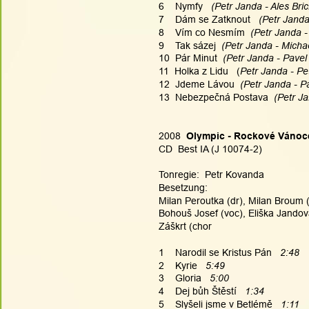
6    Nymfy
   (Petr Janda - Ales Bric
7    Dám se Zatknout
   (Petr Janda
8    Vím co Nesmím
  (Petr Janda -
9    Tak sázej
  (Petr Janda - Micha
10  Pár Minut
  (Petr Janda - Pavel
11  Holka z Lidu   (
Petr Janda - Pe
12  Jdeme Lávou
  (Petr Janda - P
13  Nebezpečná Postava
  (Petr J
2008  
Olympic - Rockové Vánoc
CD  Best IA (J 10074-2)
Tonregie:  Petr Kovanda
Besetzung:
Milan Peroutka (dr), Milan Broum (b
Bohouš Josef (voc), Eliška Jandová
Záškrt (chor
1    Narodil se Kristus Pán   
2:48
2    Kyrie   
5:49
3    Gloria   
5:00
4    Dej bůh Štěstí   
1:34
5    Slyšeli jsme v Betlémě   
1:11