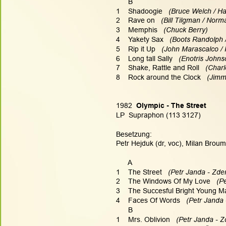
      B
1    Shadoogie  
 (Bruce Welch / Ha
2    Rave on
   (Bill Tilgman / Nor
3    Memphis   
(Chuck Berry)
4    Yakety Sax
   (Boots Randolph
5    Rip it Up   
(John Marascalco / 
6    Long tall Sally   
(Enotris Johns
7    Shake, Rattle and Roll  
 (Char
8    Rock around the Clock 
  (Jim
1982  
Olympic - The Street
LP  Supraphon (113 3127)
Besetzung:
Petr Hejduk (dr, voc), Milan Broum
      A
1    The Street 
  (Petr Janda - Zde
2    The Windows Of My Love 
  (P
3    The Succesful Bright Young M
4    Faces Of Words 
  (Petr Janda
      B
1    Mrs. Oblivion 
  (Petr Janda - Z