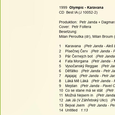
1999  
Olympic - Karavana
CD  Best IA (J 10052-2)
Produktion:  Petr Janda + Dagmar
Cover:  Petr Foltera
Besetzung:
Milan Peroutka (dr), Milan Broum (b)
1    Karavana
   (Petr Janda - Aleš 
2    Písečnej Červ
   (Petr Janda - 
3    Pár Černejch bot
   (Petr Janda
4    Fata Morgana
   (Petr Janda -
5    Vysočanský Reggae
   (Petr Ja
6    Děťátko
   (Petr Janda - Petr J
7    Ajajajaj
   (Petr Janda - Petr Ja
8    Láká Mě Láká
   (Petr Janda - 
9    Mejdan
   (Petr Janda - Pavel C
10  Co se stane má se stát
   (Pet
11  Možná Nejsem in
   (Petr Jand
12  Jak Já (V Záhřebský Ulici)
   (
13  Bejval Jsem
   (Petr Janda - Pe
14  Untitled   
1:13