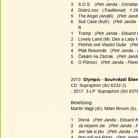
3    S.O.S.   (
Petr Janda - Christia
4    Dobrú noc   (
Traditional)   1:26
5    The Angel (Anděl)   (
Petr Janda
6    Suit Case (Kufr)   (
Petr Janda -
      B
1    Tramp   (
Petr Janda - Eduard 
2    Lovely Land (Mr. Den a Lady N
3    Pohřeb své Vlastní Duše   (
Pet
4    Pták Rosomák   (
Petr Janda - 
5    Čekám na Zázrak   (
Petr Janda
6    O Půlnoci   (
Petr Janda - Pavel
2013  
Olympic - Souhvězdí Šíle
CD  Supraphon (SU 6232-2)
- 2017  3-LP  Supraphon (SU 6378-
Besetzung:
Martin Vajgl (dr), Milan Broum (b), 
1    Divná   (
Petr Janda - Eduard K
2    Já nejsem zle   (
Petr Janda - P
3    Jen tak si jdu   (
Petr Janda - P
4    Prej mě má Ráda   (
Petr Janda