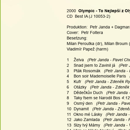
2000  
Olympic - To Nejlepší z O
CD  Best IA (J 10053-2)
Produktion:  Petr Janda + Dagmara
Cover:  Petr Foltera
Besetzung:
Milan Peroutka (dr), Milan Broum (b
Vladimír Papež (harm)
1    Želva
   (Petr Janda - Pavel Chr
2    Snad jsem to Zavinil já
   (Petr
3    Pták Rosomák
   (Petr Janda -
4    Bon soir Mademoiselle Paris 
 
5    Kufr 
  (Petr Janda - Zdeněk Ryt
6    Otázky 
  (Petr Janda - Zdeněk 
7    Dědečkův Duch 
  (Petr Janda 
8    Taky fsem se Narodil Bos
4:12
9    Osmý den 
  (Petr Janda - Pave
10  Dynamit
  (Petr Janda - Zdeněk
11  Okno mé Lásky 
  (Petr Janda 
12  Jako Zamlada
  (Petr Janda - 
13  Slzy tvý Mámy 
  (Petr Janda - 