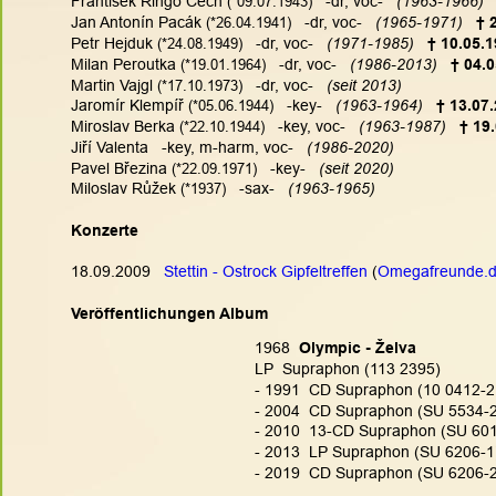
František Ringo Čech
 (
*09.07.1943)
   -dr, voc-  
 (1963-1966)
Jan Antonín Pacák
 (
*26.04.1941)
   -dr, voc-  
 (1965-1971)
 † 
Petr Hejduk
 (
*24.08.1949)
   -dr, voc- 
  (1971-1985) 
 † 10.05.
Milan Peroutka
 (
*19.01.1964)
   -dr, voc-   
(1986-2013) 
† 04.
Martin Vajgl
 (
*17.10.1973)
   -dr, voc-  
 (seit 2013)
Jaromír Klempíř
 (
*05.06.1944)
   -key-  
 (1963-1964)
  † 13.07
Miroslav Berka
 (
*22.10.1944)
   -key, voc- 
  (1963-1987) 
 † 19
Jiří Valenta   -key, m-harm, voc-   
(1986-2020)
Pavel Březina
 (
*22.09.1971)
   -key- 
  (seit 2020)
Miloslav Růžek
 (
*1937)
   -sax-   
(1963-1965)
Konzerte
18.09.2009   
Stettin - Ostrock Gipfeltreffen 
(
Omegafreunde.
Veröffentlichungen Album
1968  
Olympic - Želva
LP  Supraphon (113 2395)
- 1991  CD Supraphon (10 0412-2
- 2004  CD Supraphon (SU 5534-2
- 2010  13-CD Supraphon (SU 6015
- 2013  LP Supraphon (SU 6206-1
- 2019  CD Supraphon (SU 6206-2