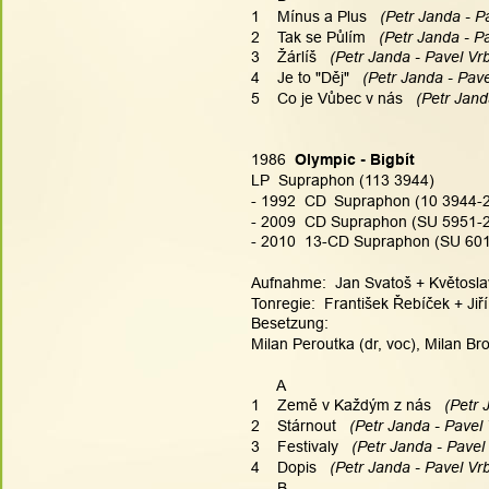
1    Mínus a Plus 
  (Petr Janda - P
2    Tak se Půlím 
  (Petr Janda - P
3    Žárlíš 
  (Petr Janda - Pavel Vrb
4    Je to "Děj" 
  (Petr Janda - Pave
5    Co je Vůbec v nás 
  (Petr Jand
1986  
Olympic - Bigbít
LP  Supraphon (113 3944)
- 1992  CD 
Supraphon (10 3944-
- 2009  CD Supraphon (SU 5951-2
- 2010  13-CD Supraphon (SU 6015
Aufnahme:  Jan Svatoš + Květosl
Tonregie:  František Řebíček + Jiř
Besetzung:
Milan Peroutka (dr, voc), Milan Br
      A
1    Země v Každým z nás 
  (Petr 
2    Stárnout 
  (Petr Janda - Pavel 
3    Festivaly 
  (Petr Janda - Pavel
4    Dopis 
  (Petr Janda - Pavel Vrb
      B