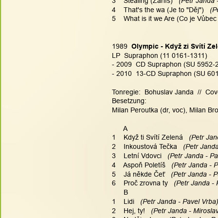
3    Stealing (Žárlíš) 
  (Petr Janda 
4    That's the wa (Je to "Děj") 
  (P
5    What is it we Are (Co je Vůbec
1989  
Olympic - Když zi Svítí Ze
LP  Supraphon (11 0161-1311)
- 2009  CD Supraphon (SU 5952-2
- 2010  13-CD Supraphon (SU 6015
Tonregie:  Bohuslav Janda  //  Cov
Besetzung:
Milan Peroutka (dr, voc), Milan Bro
      A
1    Když ti Svítí Zelená 
  (Petr Ja
2    Inkoustová Tečka 
  (Petr Jand
3    Letní Vdovci 
  (Petr Janda - Pa
4    Aspoň Poletíš 
  (Petr Janda - 
5    Já někde Čeť 
  (Petr Janda - P
6    Proč zrovna ty 
  (Petr Janda - 
      B
1    Lidi 
  (Petr Janda - Pavel Vrba)
2    Hej, ty! 
  (Petr Janda - Mirosla