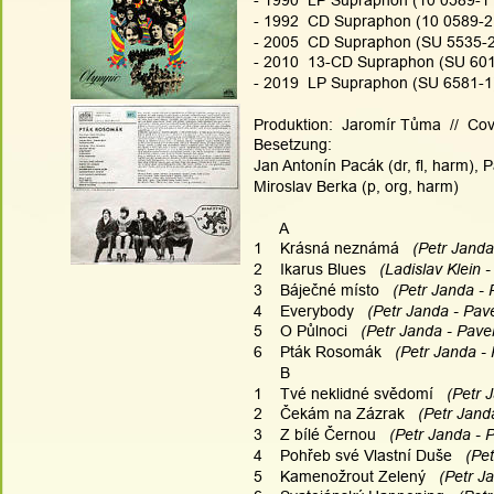
- 1990  LP Supraphon (10 0589-1
- 1992  CD Supraphon (10 0589-2
- 2005  CD Supraphon (SU 5535-2
- 2010  13-CD Supraphon (SU 6015
- 2019  LP Supraphon (SU 6581-1
Produktion:  Jaromír Tůma  //  Co
Besetzung:
Jan Antonín Pacák (dr, fl, harm), P
Miroslav Berka (p, org, harm)
      A
1    Krásná neznámá
   (Petr Janda
2    Ikarus Blues
   (Ladislav Klein 
3    Báječné místo
   (Petr Janda - 
4    Everybody
   (Petr Janda - Pav
5    O Půlnoci
   (Petr Janda - Pave
6    Pták Rosomák
   (Petr Janda -
      B
1    Tvé neklidné svědomí
   (Petr 
2    Čekám na Zázrak
   (Petr Jand
3    Z bílé Černou
   (Petr Janda - 
4    Pohřeb své Vlastní Duše
   (Pe
5    Kamenožrout Zelený
   (Petr J