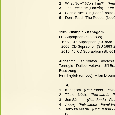
2    What Now? (Co s Tím?) 
  (Pe
3    The Eccentric (Podivín) 
  (Pet
4    Such a Nice Gir (Hodná holka)
5    Don't Teach The Robots (Neuč
1985  
Olympic - Kanagom
LP  Supraphon (113 3838)
- 1992  CD 
Supraphon (10 3838-
- 2008  CD Supraphon (SU 5883-2
- 2010  13-CD Supraphon (SU 6015
Aufnahme:  Jan Svatoš + Květosl
Tonregie:  Dalibor Votava + Jiří B
Besetzung:
Petr Hejduk (dr, voc), Milan Broum 
       A
1    Kanagom 
  (Petr Janda - Pave
2    Tůdle - Nůdle 
  (Petr Janda - 
3    Jen Sám ... 
  (Petr Janda - Pav
4    Zloděj 
  (Petr Janda - Pavel Vr
5    Jako za Mlada 
  (Petr Janda -
      B