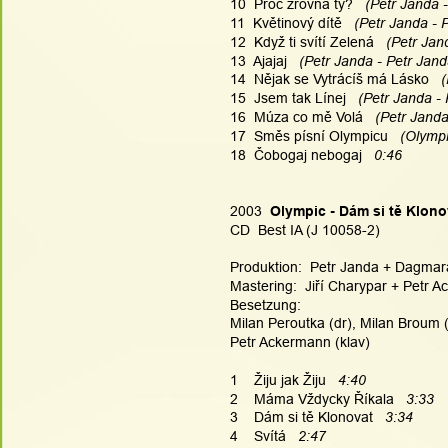
10  Proč zrovna ty? 
  (Petr Janda 
11  Květinový dítě 
  (Petr Janda - 
12  Když ti svítí Zelená 
  (Petr Jan
13  Ajajaj
   (Petr Janda - Petr Jand
14  Nějak se Vytrácíš má Lásko
   
15  Jsem tak Línej
   (Petr Janda -
16  Múza co mě Volá
   (Petr Janda
17  Směs písní Olympicu   
(Olympi
18  Čobogaj nebogaj   
0:46
2003  
Olympic - Dám si tě Klonov
CD  Best IA (J 10058-2)
Produktion:  Petr Janda + Dagmara
Mastering:  Jiří Charypar + Petr Ac
Besetzung:
Milan Peroutka (dr), Milan Broum (b
Petr Ackermann (klav)
1    Žiju jak Žiju   
4:40
2    Máma Vždycky Říkala  
 3:33
3    Dám si tě Klonovat   
3:34
4    Svítá   
2:47