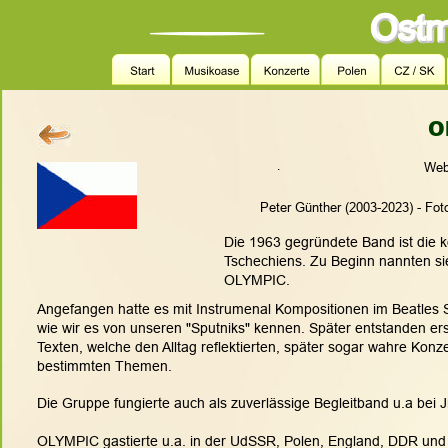
O
.
Webl
Peter Günther (2003-2023) - Fot
Die 1963 gegründete Band ist die k
Tschechiens. Zu Beginn nannten si
OLYMPIC.
Angefangen hatte es mit Instrumenal Kompositionen im Beatles Stie
wie wir es von unseren "Sputniks" kennen. Später entstanden ers
Texten, welche den Alltag reflektierten, später sogar wahre Konz
bestimmten Themen.
Die Gruppe fungierte auch als zuverlässige Begleitband u.a bei J
OLYMPIC gastierte u.a. in der UdSSR, Polen, England, DDR und 