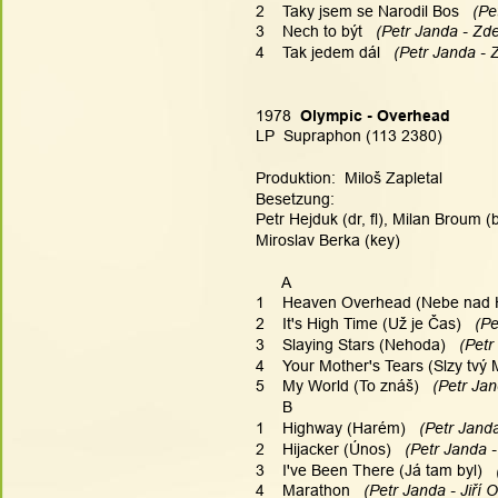
2    Taky jsem se Narodil Bos
   (P
3    Nech to být
   (Petr Janda - Zd
4    Tak jedem dál
   (Petr Janda -
1978  
Olympic - Overhead
LP  Supraphon (113 2380)
Produktion:  Miloš Zapletal
Besetzung:
Petr Hejduk (dr, fl), Milan Broum (b
Miroslav Berka (key)
      A
1    Heaven Overhead (Nebe nad 
2    It's High Time (Už je Čas) 
  (P
3    Slaying Stars (Nehoda) 
  (Petr
4    Your Mother's Tears (Slzy tvý
5    My World (To znáš) 
  (Petr Jan
      B
1    Highway (Harém)
   (Petr Jand
2    Hijacker (Únos) 
  (Petr Janda -
3    I've Been There (Já tam byl) 
 
4    Marathon 
  (Petr Janda - Jiří 