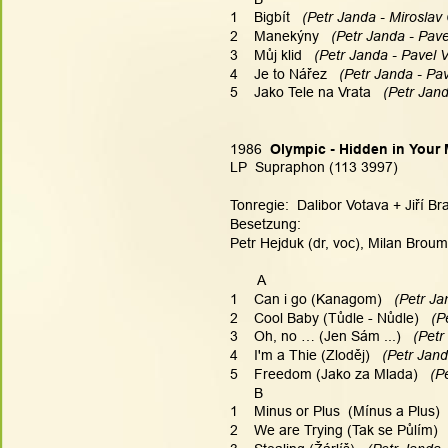
1    Bigbít 
  (Petr Janda - Miroslav
2    Manekýny 
  (Petr Janda - Pave
3    Můj klid 
  (Petr Janda - Pavel V
4    Je to Nářez 
  (Petr Janda - Pav
5    Jako Tele na Vrata 
  (Petr Jan
1986  
Olympic - Hidden in Your
LP  Supraphon (113 3997)
Tonregie:  Dalibor Votava + Jiří B
Besetzung:
Petr Hejduk (dr, voc), Milan Broum 
       A
1    Can i go (Kanagom) 
  (Petr J
2    Cool Baby (Tůdle - Nůdle) 
  (P
3    Oh, no … (Jen Sám ...) 
  (Pet
4    I'm a Thie (Zloděj) 
  (Petr Jan
5    Freedom (Jako za Mlada) 
  (P
      B
1    Minus or Plus  (Mínus a Plus) 
2    We are Trying (Tak se Půlím) 