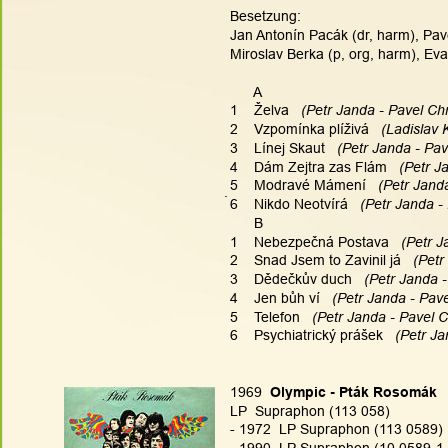
Besetzung:
Jan Antonín Pacák (dr, harm), Pavel
Miroslav Berka (p, org, harm), Ev
      A
1    Želva
   (Petr Janda - Pavel Chr
2    Vzpomínka plíživá
   (Ladislav 
3    Línej Skaut
   (Petr Janda - Pav
4    Dám Zejtra zas Flám
   (Petr J
5    Modravé Mámení
   (Petr Jand
.
6    Nikdo Neotvírá
   (Petr Janda -
      B
1    Nebezpečná Postava
   (Petr 
2    Snad Jsem to Zavinil já
   (Pet
3    Dědečkův duch
   (Petr Janda 
4    Jen bůh ví
   (Petr Janda - Pav
5    Telefon
   (Petr Janda - Pavel C
6    Psychiatrický prášek
   (Petr J
1969  
Olympic - Pták Rosomák
LP  Supraphon (113 058)
- 1972  LP Supraphon (113 0589)