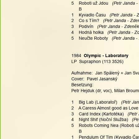
5    Roboti už Jdou 
  (Petr Janda -
      B
1    Kyvadlo Času 
  (Petr Janda - 
2    Co s Tím? 
  (Petr Janda - Zden
3    Podivín 
  (Petr Janda - Zdeněk 
4    Hodná holka 
  (Petr Janda - Z
5    Neučte Roboty 
  (Petr Janda -
1984  
Olympic - Laboratory
LP  Supraphon (113 3526)
Aufnahme:  Jan Spálený + Jan Svat
Cover:  Pavel Jasanský
Besetzung:
Petr Hejduk (dr, voc), Milan Broum 
1    Big Lab (Laboratoř) 
  (Petr Ja
2    A Caress Almost good as Love
3    Card Index (Kartotéka) 
  (Petr
4    Night Shif (Noční Služba) 
  (P
5    Robots Coming Nea (Roboti u
      B
1    Pendulum Of Tim (Kyvadlo Ča