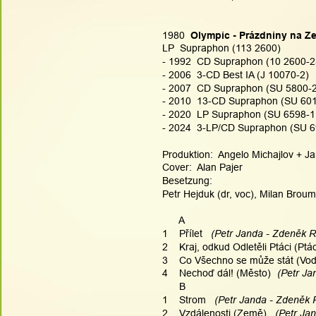
1980  
Olympic - Prázdniny na Z
LP  Supraphon (113 2600)
- 1992  CD Supraphon (10 2600-2
- 2006  3-CD Best IA (J 10070-2) 
- 2007  CD Supraphon (SU 5800-2
- 2010  13-CD Supraphon (SU 6015
- 2020  LP Supraphon (SU 6598-1
- 2024  3-LP/CD Supraphon (SU 691
Produktion:  Angelo Michajlov + Ja
Cover:  Alan Pajer
Besetzung:
Petr Hejduk (dr, voc), Milan Broum
      A
1    Přílet 
  (Petr Janda - Zdeněk Ry
2    Kraj, odkud Odletěli Ptáci (Ptác
3    Co Všechno se může stát (Vod
4    Nechoď dál! (Město)
  (Petr Ja
      B
1    Strom 
  (Petr Janda - Zdeněk R
2    Vzdálenosti (Země) 
  (Petr Ja