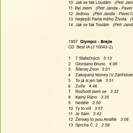
10  Jak se tak Loudám 
  (Petr Jan
11  Byl Jsem 
  (Petr Janda - Pavel
12  Jednou 
  (Petr Janda - Pavel C
13  Nejlepší Parta mého Života 
  
14  Jak se tak Toulám 
  (Petr Jand
1997  
Olympic - Brejle
CD  Best IA (J 10043-2)
1    7 Statečných   
5:13
2    Giordano Bruno   
4:06
3    Šílenej Zvon
3:01
4    Zakopaný Money (V Záhřebský 
5    To já si jen tak
 3:51
6    Zvíře   
4:46
7    Rozhodl jsem se 
  3:32
8    Kalný Ráno   
3:35
9    Neděle
   2:50
10  Ty to víš
 3:57
11  Je Sám 
  3:43
12  Ženský to jsou Andělé   
3:06
13  Sprcha Č. 2   
2:58