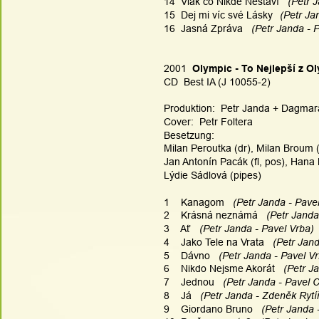
14  Vlak co Nikde Nestaví 
  (Petr 
15  Dej mi víc své Lásky
   (Petr J
16  Jasná Zpráva 
  (Petr Janda - 
2001  
Olympic - To Nejlepší z O
CD  Best IA (J 10055-2)
Produktion:  Petr Janda + Dagmara
Cover:  Petr Foltera
Besetzung:
Milan Peroutka (dr), Milan Broum (b
Jan Antonín Pacák (fl, pos), Hana
Lýdie Sádlová (pipes)
1    Kanagom 
  (Petr Janda - Pave
2    Krásná neznámá
   (Petr Janda
3    Ať
  (Petr Janda - Pavel Vrba) 
4    Jako Tele na Vrata 
  (Petr Jan
5    Dávno 
  (Petr Janda - Pavel Vr
6    Nikdo Nejsme Akorát 
  (Petr J
7    Jednou
   (Petr Janda - Pavel C
8    Já 
  (Petr Janda - Zdeněk Rytíř
9    Giordano Bruno 
  (Petr Janda 