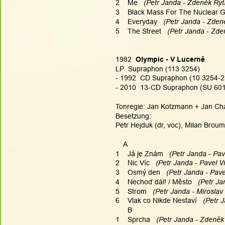
2    Me 
  (Petr Janda - Zdeněk Rytí
3    Black Mass For The Nuclear 
4    Everyday 
  (Petr Janda - Zden
5    The Street 
  (Petr Janda - Zde
1982  
Olympic - V Lucerně
LP  Supraphon (113 3254)
- 1992  CD Supraphon (10 3254-2
- 2010  13-CD Supraphon (SU 6015
Tonregie: Jan Kotzmann + Jan Chalu
Besetzung:
Petr Hejduk (dr, voc), Milan Broum 
    A
1    Já je Znám 
  (Petr Janda - Pav
2    Nic Víc 
  (Petr Janda - Pavel V
3    Osmý den 
  (Petr Janda - Pave
4    Nechoď dál! / Město 
  (Petr Ja
5    Strom 
  (Petr Janda - Miroslav
6    Vlak co Nikde Nestaví 
  (Petr 
      B
1    Sprcha 
  (Petr Janda - Zdeněk 