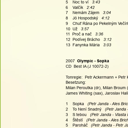
5    Noc to ví  
 3:43
6    Valčík 
  2:42
7    Nemám Zájem   
3:04
8    Jó Hospodský   
4:12
9    Chuť Rána po Pekelným Večír
10  Už   
3:57
11  Proč a nač   
3:36
12  Podívej Brácho  
 3:12
13  Fanynka Mária   
3:03
2007  
Olympic - Sopka
CD  Best IA (J 10072-2)
Tonregie:  Petr Ackermann + Petr
Besetzung:
Milan Peroutka (dr), Milan Broum (b
James Whiting (sax), Jaroslav Halí
1    Sopka
   (Petr Janda - Ales Bric
2    To Není Snadný 
  (Petr Janda 
3    S tebou 
  (Petr Janda - Vlasta
4    Štěstí
   (Petr Janda - Ales Bric
5    Paroháč
   (Petr Janda - Petr J