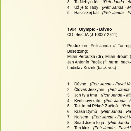
3    To Nebylo fér 
  (Petr Janda - A
4    Už je to Tady 
  (Petr Janda - M
5    Hasičskej bál 
  (Petr Janda - P
1994  
Olympic - Dávno
CD  Best IA (J 10037 2311)
Produktion:  Petr Janda  //  Tonre
Besetzung:
Milan Peroutka (dr), Milan Broum (b
Jan Antonín Pacák (fl, harm, back-
Ladislav Křížek (back-voc)
1    Dávno 
  (Petr Janda - Pavel Vr
2    Člověk Jeskynní 
  (Petr Janda 
3    Jen ty a tma 
  (Petr Janda - Mi
4    Květinový dítě 
  (Petr Janda - 
5    Tak to mi Pěkně Začíná 
  (Pet
6    Krása Dýmů 
  (Petr Janda - Pa
7    Nejsem 
  (Petr Janda - Pavel V
8    Snad Jsem to já 
  (Petr Janda 
9    Ten kluk 
  (Petr Janda - Pavel 