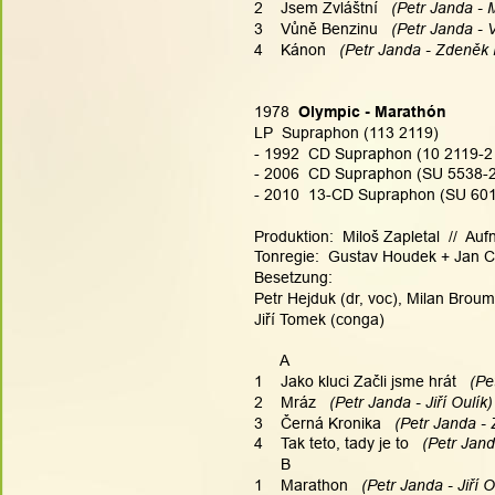
2    Jsem Zvláštní
   (Petr Janda - 
3    Vůně Benzinu
   (Petr Janda - 
4    Kánon
   (Petr Janda - Zdeněk R
1978  
Olympic - Marathón
LP  Supraphon (113 2119)
- 1992  CD Supraphon (10 2119-2
- 2006  CD Supraphon (SU 5538-2
- 2010  13-CD Supraphon (SU 6015
Produktion:  Miloš Zapletal  //  
Tonregie:  Gustav Houdek + Jan C
Besetzung:
Petr Hejduk (dr, voc), Milan Broum 
Jiří Tomek (conga)
      A
1    Jako kluci Začli jsme hrát
   (P
2    Mráz
   (Petr Janda - Jiří Oulík)
3    Černá Kronika
   (Petr Janda -
4    Tak teto, tady je to
   (Petr Jan
      B
1    Marathon
   (Petr Janda - Jiří O