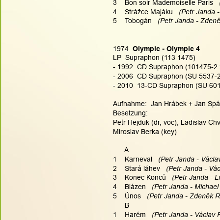
3    Bon soir Mademoiselle Paris
  
4    Strážce Majáku
   (Petr Janda 
5    Tobogán
   (Petr Janda - Zdeně
1974  
Olympic - Olympic 4
LP  Supraphon (113 1475)
- 1992  CD Supraphon (101475-2 
- 2006  CD Supraphon (SU 5537-2
- 2010  13-CD Supraphon (SU 6015
Aufnahme:  Jan Hrábek + Jan Spále
Besetzung:
Petr Hejduk (dr, voc), Ladislav Chva
Miroslav Berka (key)
      A
1    Karneval
   (Petr Janda - Václa
2    Stará láhev
   (Petr Janda - Vác
3    Konec Konců
   (Petr Janda - L
4    Blázen
   (Petr Janda - Michael
5    Únos
   (Petr Janda - Zdeněk Ry
      B
1    Harém
   (Petr Janda - Václav 