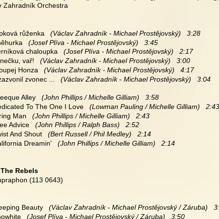
v Zahradník Orchestra
ípková růženka
   (Václav Zahradník - Michael Prostějovský)   3:28
Sněhurka
   (Josef Plíva - Michael Prostějovský)   3:45
Perníková chaloupka
   (Josef Plíva - Michael Prostějovský)   2:17
rnečku, vař!
   (Václav Zahradník - Michael Prostějovský)   3:00
loupej Honza
   (Václav Zahradník - Michael Prostějovský)   4:17
 zazvonil zvonec ...
   (Václav Zahradník - Michael Prostějovský)   3:04
reeque Alley
   (John Phillips / Michelle Gilliam)   3:58
Dedicated To The One I Love
   (Lowman Pauling / Michelle Gilliam)   2:4
tring Man
   (John Phillips / Michelle Gilliam)   2:43
ree Advice
   (John Phillips / Ralph Bass)   2:52
wist And Shout
   (Bert Russell / Phil Medley)   2:14
alifornia Dreamin'
   (John Phillips / Michelle Gilliam)   2:14
 
The Rebels
upraphon (113 0643)
leeping Beauty
   (Václav Zahradník - Michael Prostějovský / Záruba)   3
nowhite
   (Josef Plíva - Michael Prostějovský / Záruba)   3:50