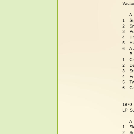
Václa
      A
1    Š
2    
3    
4    H
5    H
6    A
      B
1    C
2    
3    S
4    F
5    T
6    C
1970 
LP  S
      A
1    S
2    S