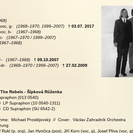
968)
-voc, g-
   (1968–1970, 1999–2007)
 † 03.07. 2017 
-voc, b-    
(1967–1968)
b-  
 (1967–1970 / 1999–2007)
1967–1968)
r-
   (1967–1968)
† 09.10.2007
-dr-  
 (1968–1970 / 1999–2007) 
† 27.02.2009
 
The Rebels - Šípková Růženka
upraphon (013 0540)
0  LP Supraphon (10 0540-1311)
8  CD Supraphon (SU 6542-2)
hme:  Michael Prostějovský  //  Cover:  Václav Zahradník Orchestra
zung:
 Rokl (p, org), Jan Hynčica (pos), Jiří Korn (voc, g), Josef Plíva (voc, g