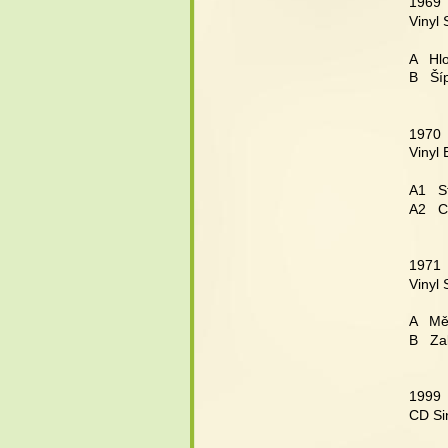
1969 
Vinyl 
A   Hl
B   Š
1970 
Vinyl
A1   
A2   C
1971 
Vinyl 
A   Mě
B   Z
1999 
CD Si