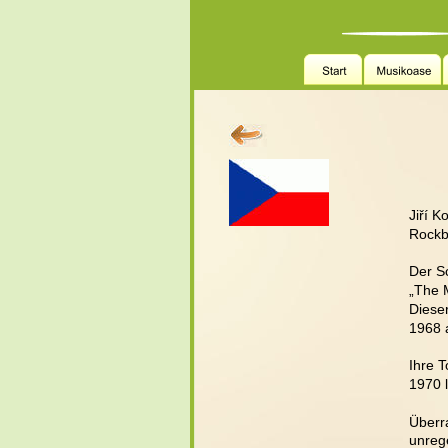
Jiří 
Rockb
Der S
„The 
Dieser
1968 a
Ihre T
1970 l
Überr
unrege