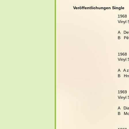
Veröffentlichungen Single
1968 
Vinyl
A   De
B   P
1968 
Vinyl
A   A 
B   Hr
1969 
Vinyl
A   D
B   M