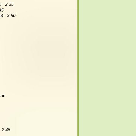
   2;25
45
a)   3:50
ann
  2:45