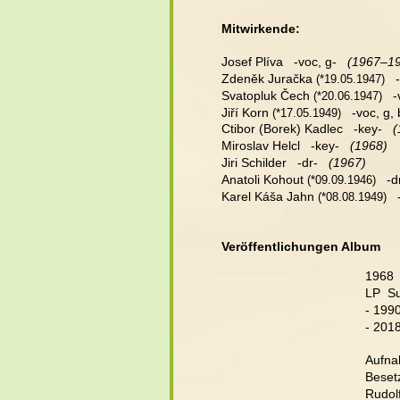
Mitwirkende:
Josef Plíva   -voc, g- 
  (1967–1
Zdeněk Juračka
   
(
*19.05.1947)
Svatopluk Čech
   
(
*20.06.1947)
Jiří Korn
   -voc, g, 
(
*17.05.1949)
Ctibor (Borek) Kadlec   -key-   
(
Miroslav Helcl   -key-  
 (1968)
Jiri Schilder   -dr-  
 (1967)
Anatoli Kohout
   -d
(
*09.09.1946)
Karel Káša Jahn
   
(
*08.08.1949)
Veröffentlichungen Album
1968 
LP  S
- 199
- 201
Aufna
Beset
Rudolf
.