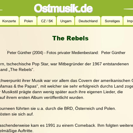
The Rebels
.
Peter Günther (2004) - Fotos privater Medienbestand:  Peter Günther
Korn, tschechische Pop Star, war Mitbegründer der 1967 entstandenen 
and „The Rebels“. 
chwerpunkt ihrer Musik war vor allem das Covern der amerikanischen
Mamas & the Papas“, mit welcher sie sehr erfolgreich durchs Land zoge
 Musikstil prägte dann wenig später auch ihre eigenen Lieder, die
uf ihrem ersten Album veröffentlicht wurden.
ourneen führten sie u.a. durch die BRD, Österreich und Polen.
östen sie sich auf. 
aschenderweise kam es 1991 zu einem Comeback. Ihm folgten weitere
lmäßige Auftritte.