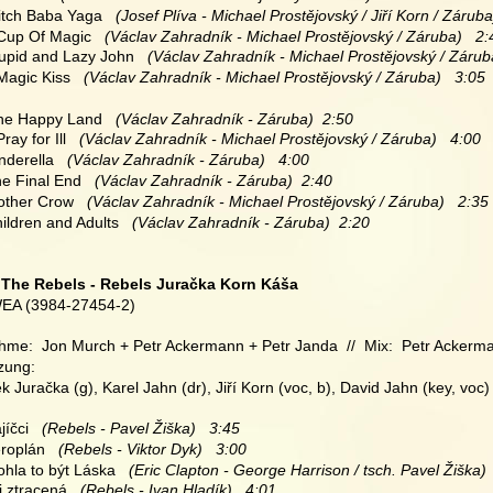
Witch Baba Yaga
   (Josef Plíva - Michael Prostějovský / Jiří Korn /
Záruba)
 Cup Of Magic
   (Václav Zahradník - Michael Prostějovský / Záruba)   2:
tupid and Lazy John
   (Václav Zahradník - Michael Prostějovský / Zárub
 Magic Kiss
   (Václav Zahradník - Michael Prostějovský / Záruba)   3:05
One Happy Land
   (Václav Zahradník - Záruba)  2:50
Pray for Ill
   (Václav Zahradník - Michael Prostějovský / Záruba)   4:00
inderella
   (Václav Zahradník - Záruba)   4:00
he Final End
   (Václav Zahradník - Záruba)  2:40
Mother Crow
   (Václav Zahradník - Michael Prostějovský / Záruba)   2:35
hildren and Adults
   (Václav Zahradník - Záruba)  2:20
 
The Rebels - Rebels Juračka Korn Káša
EA (3984-27454-2)
hme:  Jon Murch + Petr Ackermann + Petr Janda  //  Mix:  Petr Ackerm
zung:
 Juračka (g), Karel Jahn (dr), Jiří Korn (voc, b), David Jahn (key, voc)
jíčci
   (Rebels - Pavel Žiška)   3:45
eroplán
   (Rebels - Viktor Dyk)   3:00
ohla to být Láska
   (Eric Clapton - George Harrison / tsch. Pavel Žiška) 
si ztracená
   (Rebels - Ivan Hladík)   4:01