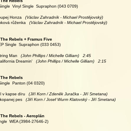
 
The Rebels
Single  Vinyl Single  Supraphon (043 0709)
oupej Honza 
  (Václav Zahradník - Michael Prostějovský)
ípková růženka
   (Václav Zahradník - Michael Prostějovský)
 
The Rebels + Framus Five
 EP Single  Supraphon (033 0453)
String Man
   (John Phillips / Michelle Gilliam)   2:45
alifornia Dreamin'
   (John Phillips / Michelle Gilliam)   2:15
 
The Rebels
Single  Panton (04 0320)
l v kapse díru
   (Jiří Korn / Zdeněk Juračka - Jiří Smetana)
akopanej pes
   (Jiří Korn / Josef Wurm Klatovský - Jiří Smetana)
 
The Rebels - Aeroplán
ngle  WEA (3984-27646-2)