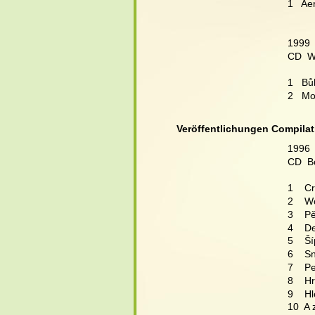
1   Ae
1999 
CD  W
1   Bů
2   Mo
Veröffentlichungen Compilat
1996 
CD  B
1    C
2    W
3    P
4    D
5    Š
6    
7    
8    H
9    H
10  A 