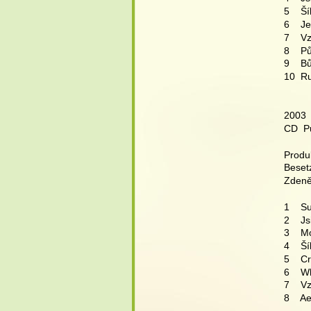
5    Š
6    
7    
8    P
9    B
10  R
2003 
CD  P
Produk
Beset
Zdeněk
1    
2    J
3    M
4    Š
5    C
6    
7    
8    A