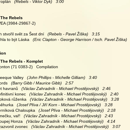
roplán
   (Rebels - Viktor Dyk)   3:00
 
The Rebels
EA (3984-29867-2)
h stvořil svět za Šest dní
   (Rebels - Pavel Žiška)   3:15
hla to být Láska
   (Eric Clapton - George Harrison / tsch. Pavel Žiška)  
ion
 
The Rebels - Komplet
onton (71 0383-2)   Compilation
reeque Valley
   (John Phillips - Michelle Gilliam)   3:40
ords
   (Barry Gibb / Maurice Gibb)   2:57
ět havranů
   (Václav Zahradník - Michael Prostějovský)   2:46
efinitivní konec
   (Václav Zahradník - Michael Prostějovský)   2:40
ípková růženka
   (Václav Zahradník - Michael Prostějovský)   3:28
Sněhurka
   (Josef Plíva / Jiří Korn - Michael Prostějovský)   3:28
Perníková Chaloupka
   (Josef Plíva - Michael Prostějovský)   2:18
rnečku, vař!
   (Václav Zahradník - Michael Prostějovský)   2:43
loupej Honza
   (Václav Zahradník - Michael Prostějovský)   4:14
zazvonil zvonec
   (Václav Zahradník - Michael Prostějovský)   3:07