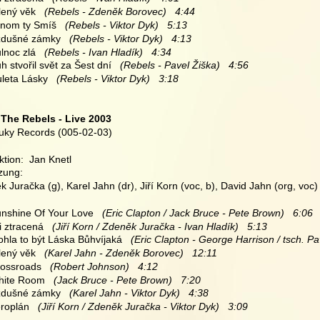
ílený věk
   (Rebels - Zdeněk Borovec)   4:44
Jenom ty Smíš
   (Rebels - Viktor Dyk)   5:13
Vzdušné zámky
   (Rebels - Viktor Dyk)   4:13
ůlnoc zlá
   (Rebels - Ivan Hladík)   4:34
ůh stvořil svět za Šest dní
   (Rebels - Pavel Žiška)   4:56
uleta Lásky
   (Rebels - Viktor Dyk)   3:18
 
The Rebels - Live 2003
uky Records (005-02-03)
tion:  Jan Knetl
zung:
 Juračka (g), Karel Jahn (dr), Jiří Korn (voc, b), David Jahn (org, voc)
Sunshine Of Your Love
   (Eric Clapton / Jack Bruce - Pete Brown)   6:06
si ztracená
   (Jiří Korn / Zdeněk Juračka - Ivan Hladík)   5:13
ohla to být Láska Bůhvíjaká
   (Eric Clapton - George Harrison / tsch. Pa
ílený věk
   (Karel Jahn - Zdeněk Borovec)   12:11
rossroads
   (Robert Johnson)   4:12
White Room
   (Jack Bruce - Pete Brown)   7:20
Vzdušné zámky
   (Karel Jahn - Viktor Dyk)   4:38
eroplán
   (Jiří Korn / Zdeněk Juračka - Viktor Dyk)   3:09