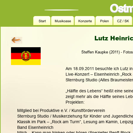
Lutz Heinri
.
Steffen Kaupke (2011) - Fotos
Am 18.09.2011 besuchte ich Lutz i
Live-Konzert – Eisenheinrich „Rock
Sternburg Studio (Altes Braumeister
„Hälfte des Lebens“ heißt eine sei
zeigt mehr als die Hälfte seines Leb
Projekten:
Mitglied bei Produktive e.V. / Kunstförderverein
Sternburg Studio / Musikerziehung für Kinder und Jugendlich
Klassik im Park – „Rock am Turm“, Lesung am Kamin, Leipziger 
Band Eisenheinrich
Milch – Kann man trinken oder hören (Spezieller Renft Block 