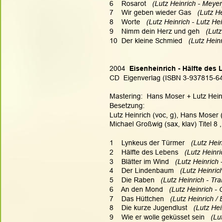
6    Rosarot   
(Lutz Heinrich - Meyer
7    Wir geben wieder Gas   
(Lutz He
8    Worte   
(Lutz Heinrich - Lutz Hei
9    Nimm dein Herz und geh   
(Lutz
10  Der kleine Schmied   
(Lutz Heinr
2004  
Eisenheinrich - Hälfte des
CD  Eigenverlag (ISBN 3-937815-6
Mastering:  Hans Moser + Lutz Heinri
Besetzung:
Lutz Heinrich (voc, g), Hans Moser 
Michael Großwig (sax, klav) Titel 8
1    Lynkeus der Türmer   
(Lutz Hein
2    Hälfte des Lebens   
(Lutz Heinri
3    Blätter im Wind   
(Lutz Heinrich 
4    Der Lindenbaum   
(Lutz Heinrich
5    Die Raben   
(Lutz Heinrich - Trak
6    An den Mond   
(Lutz Heinrich - 
7    Das Hüttchen   
(Lutz Heinrich / 
8    Die kurze Jugendlust   
(Lutz Hei
9    Wie er wolle geküsset sein   
(Lu