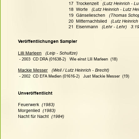
17  Trockenzeit   
(Lutz Heinrich - Lu
18  Worte   
(Lutz Heinrich - Lutz Hei
19  Gänselieschen   
(Thomas Schopp
20  Mitternachtslied   
(Lutz Heinrich
21  Eisenmann   
(Lehr - Lehr)   3:1
Veröffentlichungen Sampler
Lilli Marleen
(Leip - Schultze)  
 - 2003  CD DRA (01638-2)   Wie einst Lili Marleen  (18)
Mackie Messer
(Weil / Lutz Heinrich - Brecht)  
 - 2002  CD EFA Medien (01616-2)   Just Mackie Messer  (19)
Unveröffentlicht
Feuerwerk 
 (1983)
Morgenlied 
 (1983)
Nacht für Nacht 
 (1984)