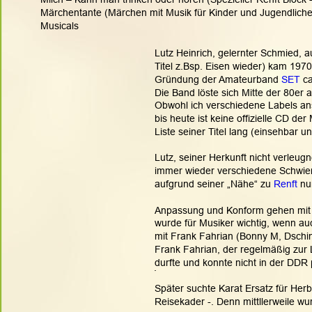
Märchentante (Märchen mit Musik für Kinder und Jugendliche
Musicals 
Lutz Heinrich, gelernter Schmied, a
Titel z.Bsp. Eisen wieder) kam 1970
Gründung der Amateurband 
SET
 c
Die Band löste sich Mitte der 80er a
Obwohl ich verschiedene Labels ans
bis heute ist keine offizielle CD de
Liste seiner Titel lang (einsehbar un
Lutz, seiner Herkunft nicht verleugn
immer wieder verschiedene Schwier
aufgrund seiner „Nähe“ zu 
Renft
 nu
Anpassung und Konform gehen mit 
wurde für Musiker wichtig, wenn au
mit Frank Fahrian (Bonny M, Dsching
Frank Fahrian, der regelmäßig zur 
durfte und konnte nicht in der DDR 
.
Später suchte Karat Ersatz für Herbe
Reisekader -. Denn mittllerweile w