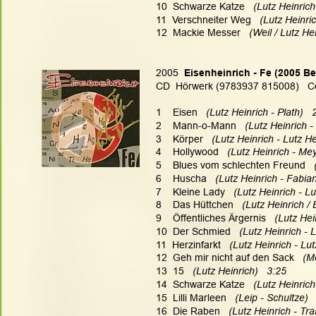
10  Schwarze Katze   
(Lutz Heinrich 
11  Verschneiter Weg   
(Lutz Heinri
12  Mackie Messer   
(Weil / Lutz He
2005  
Eisenheinrich - Fe (2005 Be
CD  Hörwerk (9783937 815008)   C
1    Eisen   
(Lutz Heinrich - Plath)   
2    Mann-o-Mann   
(Lutz Heinrich -
3    Körper   
(Lutz Heinrich - Lutz He
4    Hollywood   
(Lutz Heinrich - Mey
5    Blues vom schlechten Freund   
6    Huscha   
(Lutz Heinrich - Fabian
7    Kleine Lady   
(Lutz Heinrich - Lu
8    Das Hüttchen   
(Lutz Heinrich / 
9    Öffentliches Ärgernis   
(Lutz Hei
10  Der Schmied   
(Lutz Heinrich - L
11  Herzinfarkt   
(Lutz Heinrich - Lut
12  Geh mir nicht auf den Sack   
(M
13  15   
(Lutz Heinrich)   3:25
14  Schwarze Katze   
(Lutz Heinrich 
15  Lilli Marleen   
(Leip - Schultze)  
16  Die Raben   
(Lutz Heinrich - Trak