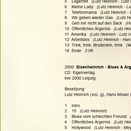
5    Lagerfelt   
(Lutz Heinrich - Lutz 
6    Kleine Lady   
(Lutz Heinrich - Lu
7    Telefonmama   
(Lutz Heinrich - 
8    Wir geben wieder Gas   
(Lutz He
9    Geh mir nicht auf den Sack   
(H
10  Öffentliches Ärgernis   
(Lutz Hei
11  Amerika   
(Lutz Heinrich - Lutz H
12  Arbeitslos   
(Lutz Heinrich - Han
13  Trink, trink, Brüderlein, trink   
(W
14  Ende   
2:06
2000  
Eisenheinrich - Blues & Är
CD  Eigenverlag
live 2000 Leipzig
Besetzung:
Lutz Heinrich (voc, g), Hans Moser 
1    Intro
2    15   
(Lutz Heinrich)
3    Blues vom schlechten Freund   
4    Öffentliches Ärgernis   
(Lutz Hei
5    Hollywood   
(Lutz Heinrich - Me