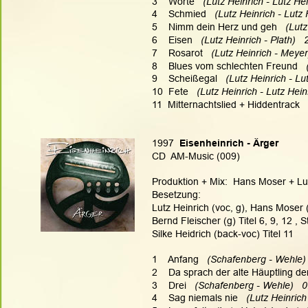
3    Worte   
(Lutz Heinrich - Lutz Hei
4    Schmied   
(Lutz Heinrich - Lutz 
5    Nimm dein Herz und geh   
(Lutz
6    Eisen   
(Lutz Heinrich - Plath)   
7    Rosarot   
(Lutz Heinrich - Meyer
8    Blues vom schlechten Freund   
9    Scheißegal   
(Lutz Heinrich - Lu
10  Fete   
(Lutz Heinrich - Lutz Hein
11  Mitternachtslied + Hiddentrack   
1997  
Eisenheinrich - Ärger
CD  AM-Music (009)
.
Produktion + Mix:  Hans Moser + Lut
Besetzung:
Lutz Heinrich (voc, g), Hans Moser 
Bernd Fleischer (g) Titel 6, 9, 12 , 
Silke Heidrich (back-voc) Titel 11
1    Anfang
   (Schafenberg - Wehle) 
2    Da sprach der alte Häuptling de
3    Drei
   (Schafenberg - Wehle)   0
4    Sag niemals nie   
(Lutz Heinrich