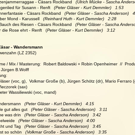
tzenjammerraggae - Cäsars Rockband   
(Ulrich Mücke - Sascha Anderso
genlied für Susann - Renft   
(Peter Gläser - Kurt Demmler)   1:53
nerfantasie - Cäsars Rockband   
(Peter Gläser - Sascha Anderson)   
ber Mond - Karussell  
 (Reinhard Huth - Kurt Demmler)   2:28
 Bauch des Riesen - Cäsars Rockband   
(Peter Gläser - Sascha Anderso
 die Rose ehrt - Renft   (
Peter Gläser - Kurt Demmler)   3:12
Cäsar - Wandersmann
wenzahn (LZ 2352)
e / Mix / Masterung:  Robert Baldowski + Robin Openheimer  //  Produ
 Jürgen B.Wolff
ung:
läser (voc, g),  Volkmar Große (b), Jürgen Schötz (dr), Mario Ferraro (g
ieczorek (sax)
eter Wassiliewski (voc, mand)
andersmann  
 (Peter Gläser - Kurt Demmler)   4:15
e gut alles gut  
 (Peter Gläser - Sascha Anderson)   3:11
ne was drin   
(Peter Gläser - Sascha Anderson)   3:42
gelweide   
(Peter Gläser - Sascha Anderson)   4:00
cht und Tag   
(Peter Gläser - Sascha Anderson)   3:45
ist so schön   
(Volkmar Große - Sascha Anderson)   3:35