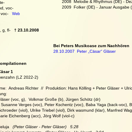
2008  Melodie & Rhythmus (DE) - De
te-
2009  Folker (DE) - Januar Ausgabe 
nd, voc-
 voc-   
Web
 g, fl-   
† 23.10.2008
Bei Peters Musikoase zum Nachhören
28.10.2007  Peter „Cäsar“ Gläser
Compilationen
Cäsar 1
enzahn (LZ 2022-2)
e:  Andreas Richter  //  Produktion: Hans Kölling + Peter Gläser + Ulri
ung:
läser (voc, g),  Volkmar Große (b), Jürgen Schötz (dr)
 Susanne Verges (voc), Peter Kschentz (voc), Baba Yaga (back-voc), Birg
Schroeder (viol), Ulrike Triebel (viol), Dirk wasmund (klar), Manfred W
rie Eichenberg (acc), Jörg Wolf (viol-c)
leluja   
(Peter Gläser - Peter Gläser)   5:28