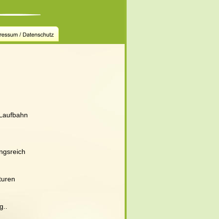
 Laufbahn 
 
ngsreich
turen
g..