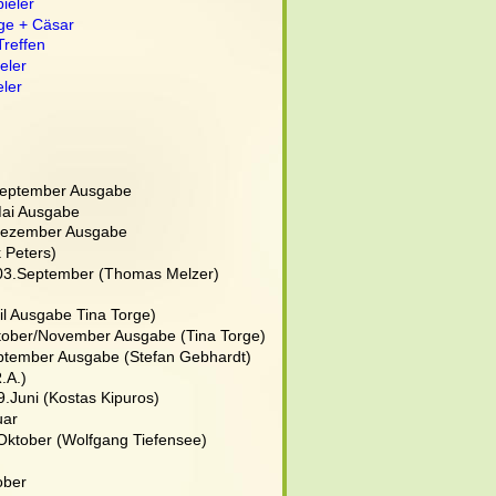
ieler
ige + Cäsar
Treffen
eler
eler
September Ausgabe
Mai Ausgabe
Dezember Ausgabe
k Peters)
 03.September (Thomas Melzer)
il Ausgabe Tina Torge)
tober/November Ausgabe (Tina Torge)
ptember Ausgabe (Stefan Gebhardt)
.A.)
9.Juni (Kostas Kipuros)
uar
 Oktober (Wolfgang Tiefensee)
ober