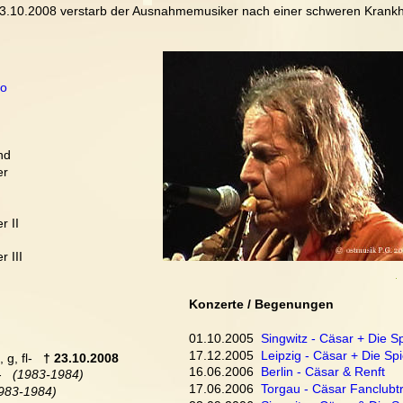
3.10.2008 verstarb der Ausnahmemusiker nach einer schweren Krankh
bo
nd
er
r II
 III
Konzerte / Begenungen
01.10.2005  
Singwitz - Cäsar + Die Sp
17.12.2005  
Leipzig - Cäsar + Die Spi
 g, fl-   
† 23.10.2008
16.06.2006  
Berlin - Cäsar & Renft
   
(1983-1984)
17.06.2006  
Torgau - Cäsar Fanclubtr
983-1984)