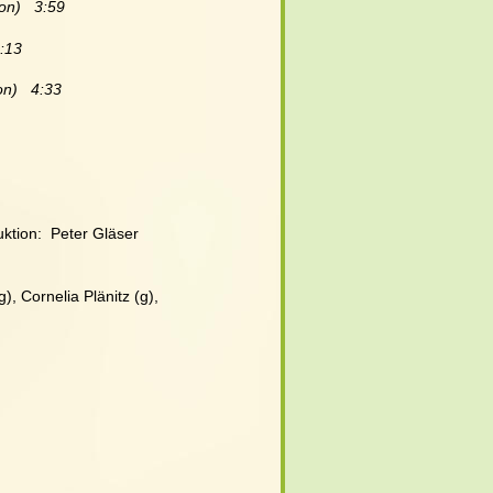
n)   3:59
4:13
n)   4:33
ktion:  Peter Gläser
), Cornelia Plänitz (g),