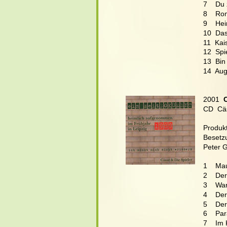
7    Du 
8    Ro
9    Hei
10  Das
11  Ka
12  Spie
13  Bin
14  Aug
2001
  
CD  Cä
Produkt
Besetz
Peter G
1    Ma
2    De
3    Wa
4    Der
5    Der
6    Par
7    Im