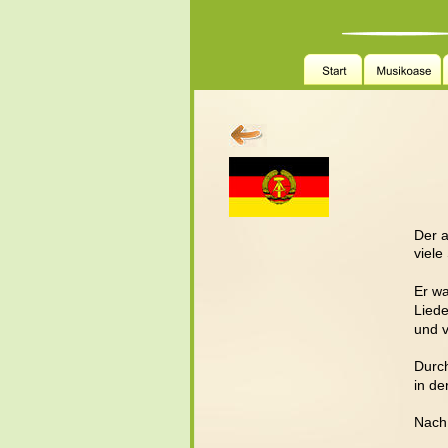
 
Der a
viele
Er wa
Liede
und v
Durch
in de
Nach 