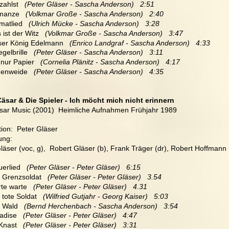
zahlst  
 (Peter Gläser - Sascha Anderson)   2:51
manze  
 (Volkmar Große - Sascha Anderson)   2:40
matlied   
(Ulrich Mücke - Sascha Anderson)   3:28
 ist der Witz 
  (Volkmar Große - Sascha Anderson)   3:47
iser König Edelmann 
  (Enrico Landgraf - Sascha Anderson)   4:33
gelbrille  
 (Peter Gläser - Sascha Anderson)   3:11
 nur Papier 
  (Cornelia Plänitz - Sascha Anderson)   4:17
enweide   
(Peter Gläser - Sascha Anderson)   4:35
Cäsar & Die Spieler - Ich möcht mich nicht erinnern
sar Music (2001)  Heimliche Aufnahmen Frühjahr 1989
ion:  Peter Gläser
ung:
läser (voc, g),  Robert Gläser (b), Frank Träger (dr), Robert Hoffmann 
uerlied 
  (Peter Gläser - Peter Gläser)   6:15
r Grenzsoldat  
 (Peter Gläser - Peter Gläser)   3.54
rte warte 
  (Peter Gläser - Peter Gläser)   4.31
 tote Soldat   
(Wilfried Gutjahr - Georg Kaiser)   5:03
 Wald   
(Bernd Herchenbach - Sascha Anderson)   3:54
adise   
(Peter Gläser - Peter Gläser)   4:47
 Knast 
  (Peter Gläser - Peter Gläser)   3:31