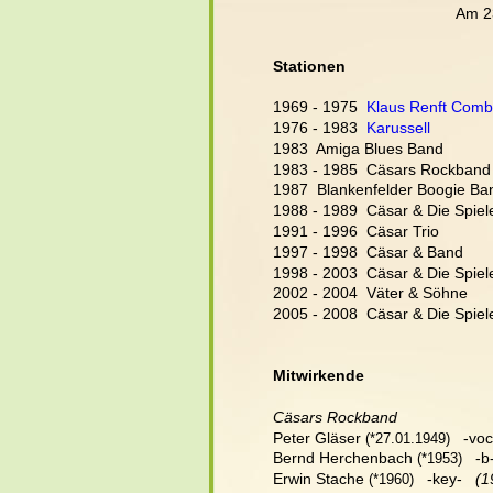
Am 2
Stationen
1969 - 1975  
Klaus Renft Com
1976 - 1983  
Karussell
1983  Amiga Blues Band
1983 - 1985  Cäsars Rockband
1987  Blankenfelder Boogie Ba
1988 - 1989  Cäsar & Die Spiel
1991 - 1996  Cäsar Trio
1997 - 1998  Cäsar & Band
1998 - 2003  Cäsar & Die Spiele
2002 - 2004  Väter & Söhne
2005 - 2008  Cäsar & Die Spieler
Mitwirkende
Cäsars Rockband
Peter Gläser
   -voc,
 (*27.01.1949)
Bernd Herchenbach
   -b-
 (*1953)
Erwin Stache
   -key-   
(1
 (*1960)