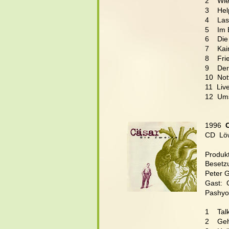
2    Wi
3    He
4    Las
5    Im
6    Di
7    Kain
8    Fr
9    De
10  Not
11  Live
12  Ums
1996 
 
CD  Lö
Produkt
Besetz
Peter G
Gast:  
Pashyo 
1    Ta
2    Geh