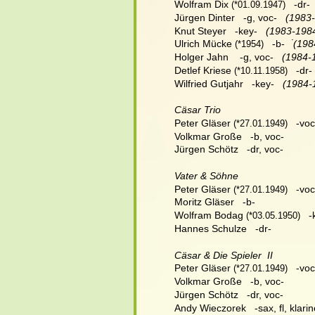
Wolfram Dix
   -dr- 
 (*01.09.1947)
Jürgen Dinter   -g, voc-   
(1983
Knut Steyer   -key-  
 (1983-198
.
Ulrich Mücke
   -b-  
 (198
 (*1954)
Holger Jahn    -g, voc-  
 (1984-
Detlef Kriese
   -dr- 
 (*10.11.1958)
Wilfried Gutjahr   -key-  
 (1984-
Cäsar Trio
Peter Gläser
   -voc,
 (*27.01.1949)
Volkmar Große   -b, voc-
Jürgen Schötz   -dr, voc-
Vater & Söhne
Peter Gläser
   -voc,
 (*27.01.1949)
Moritz Gläser   -b-
Wolfram Bodag
   
 (*03.05.1950)
Hannes Schulze   -dr-
Cäsar & Die Spieler  II
Peter Gläser
   -voc,
 (*27.01.1949)
Volkmar Große   -b, voc-
Jürgen Schötz   -dr, voc-
Andy Wieczorek   -sax, fl, klarin