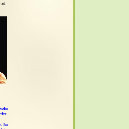
eit.
ieler
eler
effen 