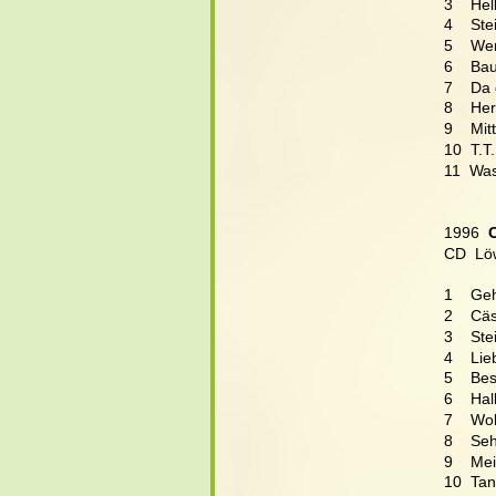
3    He
4    Ste
5    We
6    Ba
7    Da 
8    Her
9    Mi
10  T.T.
11  Was
1996
  
CD  Lö
1    Ge
2    Cä
3    St
4    Li
5    Be
6    Hal
7    Wo
8    Se
9    Me
10  Tan