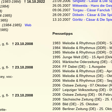
23.09.2006  
Singwitz - Cäsar & Die Sp
  
(1983-1984)
† 16.10.2022
26.05.2007  
Mittweida - Hans die Ge
-1984)
09.06.2007  
Torgau - Cäsar Fanclub 
4)
28.09.2007  
Döbeln - Cäsar & Die Spi
4-1985)
13.10.2007  
Görlitz - Cäsar & Die Spi
1985)
  
(1984-1985)   
Web
1985)
Pressetipps
1983  Melodie & Rhythmus (DDR) - 
 g, fl-   
† 23.10.2008
1984  Melodie & Rhythmus (DDR) - 
1985  Melodie & Rhythmus (DDR) - 
1995  Junge Welt (DE) - 15.April (Dir
2001  Märkische Oderzeitung (DE) -
2004  FF Dabei (DE) - 1.Ausgabe
 g, fl-   
† 23.10.2008
2005  Melodie & Rhythmus (DE) - Apr
2005  Melodie & Rhythmus (DE) - Ok
-key, voc-
2006  Melodie & Rhythmus (DE) - Se
2006  Ostsee Zeitung - 07.Oktober (R
2007  Leipziger Volkszeitung (DE) - 0
2008  Ostsee Zeitung (DE) - 06.Febr
 g, fl-   
† 23.10.2008
2008  Sächsische Zeitung (DE) - 25.
2008  Bild (DE) - 25. Oktober
2008  Berliner Zeitung (DE) - 25. Okt
ette-