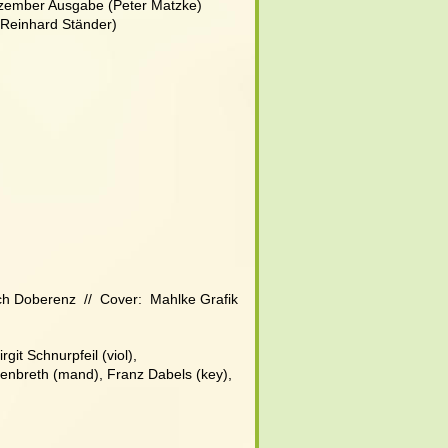
zember Ausgabe (Peter Matzke)
(Reinhard Ständer)
ch Doberenz  //  Cover:  Mahlke Grafik
it Schnurpfeil (viol), 
agenbreth (mand), Franz Dabels (key),