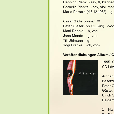
Henning Plankl  -sax, fl, klarinet
Cornelia Plänitz   -sax, viol, ma
Mario Ferraro
   -g,
 (*16.12.1962)
Cäsar & Die Spieler  III
Peter Gläser
   -voc,
 (*27.01.1949)
Matti Rabold   -b, voc-
Jana Mende   -g, voc-
Till Uhlmann   -g-
Yogi Franke    -dr, voc-
Veröffentlichungen Album / 
1995
  
CD Löw
Aufnahm
Besetz
Peter G
Gäste: 
.
Ulrich 
Heidema
1    Hal