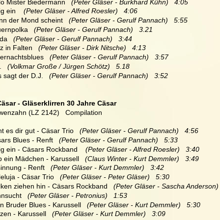
llo Mister Biedermann  
 (Peter Gläser - Burkhard Kühn)   4:05
ig ein  
  (Peter Gläser - Alfred Roesler)   4:06
nn der Mond scheint 
  (Peter Gläser - Gerulf Pannach)   5:55
uernpolka   
(Peter Gläser - Gerulf Pannach)   3.21
da  
 (Peter Gläser - Gerulf Pannach)   3:44
z in Falten  
 (Peter Gläser - Dirk Nitsche)   4:13
tternachtsblues   
(Peter Gläser - Gerulf Pannach)   3:57
.  
 (Volkmar Große / Jürgen Schötz)   5.18
 sagt der D.J.  
 (Peter Gläser - Gerulf Pannach)   3:52
Cäsar - Gläserklirren 30 Jahre Cäsar
wenzahn (LZ 2142)   Compilation
ht es dir gut - Cäsar Trio 
  (Peter Gläser - Gerulf Pannach)   4:56
sars Blues - Renft   
(Peter Gläser - Gerulf Pannach)   5:33
eig ein - Cäsars Rockband  
  (Peter Gläser - Alfred Roesler)   3:40
eb ein Mädchen - Karussell  
 (Claus Winter - Kurt Demmler)   3:49
sinnung - Renft  
 (Peter Gläser - Kurt Demmler)   3:42
leluja - Cäsar Trio   
(Peter Gläser - Peter Gläser)   5:30
lken ziehen hin - Cäsars Rockband 
  (Peter Gläser - Sascha Anderson) 
hnsucht   
(Peter Gläser - Petronius)   1:53
in Bruder Blues - Karussell  
 (Peter Gläser - Kurt Demmler)   5:30
zen - Karussell   
(Peter Gläser - Kurt Demmler)   3:09