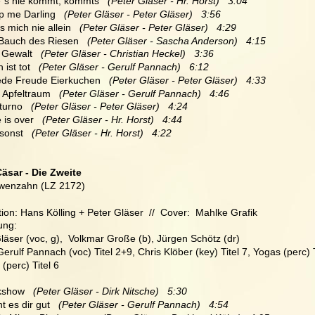
e´s nie kommt, kommts   
(Peter Gläser - Hr. Horst)   3:04
lp me Darling   
(Peter Gläser - Peter Gläser)   3:56
s mich nie allein  
 (Peter Gläser - Peter Gläser)   4:29
 Bauch des Riesen  
 (Peter Gläser - Sascha Anderson)   4:15
e Gewalt  
 (Peter Gläser - Christian Heckel)   3:36
 ist tot   
(Peter Gläser - Gerulf Pannach)   6:12
iede Freude Eierkuchen   
(Peter Gläser - Peter Gläser)   4:33
r Apfeltraum   
(Peter Gläser - Gerulf Pannach)   4:46
turno   
(Peter Gläser - Peter Gläser)   4:24
 is over   
(Peter Gläser - Hr. Horst)   4:44
onst   
(Peter Gläser - Hr. Horst)   4:22
Cäsar - Die Zweite
wenzahn (LZ 2172)
ion: Hans Kölling + Peter Gläser  //  Cover:  Mahlke Grafik
ung:
läser (voc, g),  Volkmar Große (b), Jürgen Schötz (dr)
Gerulf Pannach (voc) Titel 2+9, Chris Klöber (key) Titel 7, Yogas (perc) Ti
(perc) Titel 6
lkshow  
 (Peter Gläser - Dirk Nitsche)   5:30
t es dir gut   
(Peter Gläser - Gerulf Pannach)   4:54