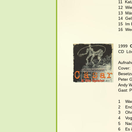
11  Ka
12  Wie
13  Män
14  Gel
15  Im
16  Wer
1999 
 
CD  Lö
Aufnahm
Cover: 
Besetz
Peter G
Andy W
Gast: P
1    W
2    End
3    Oh
4    Vo
5    Na
6    Es 