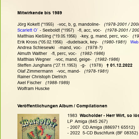
Mitwirkende bis 1989
Jörg Kokett 
(*1955)
   -voc, b, g, mandoline-  
 (1978-2001 / 2008
Scarlett O`
 - Seeboldt 
(*1957)
   -fl, acc, voc- 
  (1978-2001 / 200
Matthias Kießling 
(*19.05.1956)
   -key, g, mand, perc, voc-   
(19
Erik Kross 
(*05.02.1956) 
  -dudelsack, key-  
 (1980-1981)   
Web
Andrea Schlesewki   -mand, voc-   
(1978-?)
Almuth Walther   -fl, perc, voc-  
 (1982-1986)
Matthias Wegner   -voc, mand, geige-   
(1982-1986)
Steffen Junghans 
(*27.11.1953)
   -g-   (1978)   
† 01.12.2022
Olaf Zimmermann   -voc, mand-   
(1978-1981)
Rainer Christoph Dietrich
Axel Fischer 
  (1988-1989)
Wolfram Huscke   
Veröffentlichungen Album / Compilationen
1983
  Wacholder - Herr Wirt, so l
LP  Amiga (845 267)
- 2007  CD Amiga (886971 65512)   m
- 2022  5-CD Buschfunk (BF 08352) 