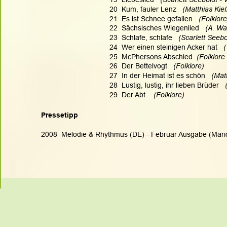
20  Kum, fauler Lenz   
(Matthias Kieß
21  Es ist Schnee gefallen   
(Folklore
22  Sächsisches Wiegenlied   
(A. Wal
23
Schlafe, schlafe 
  (Scarlett Seeb
24  Wer einen steinigen Acker hat  
 
25  McPhersons Abschied  
(Folklore
26  Der Bettelvogt   
(Folklore)
27  In der Heimat ist es schön  
 (Mat
28  Lustig, lustig, ihr lieben Brüder   
29  Der Abt    
(Folklore) 
Pressetipp
2008  Melodie & Rhythmus (DE) - Februar Ausgabe (Mari