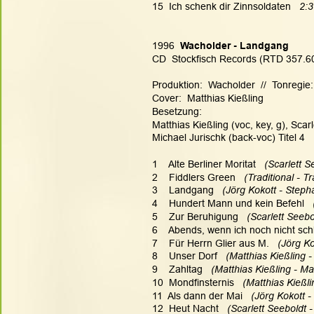
15  Ich schenk dir Zinnsoldaten
   2:
1996
  Wacholder - Landgang
CD  Stockfisch Records (RTD 357.6
Produktion:  Wacholder  //  Tonregie:
Cover:  Matthias Kießling
Besetzung:
Matthias Kießling (voc, key, g), Scarl
Michael Jurischk (back-voc) Titel 4
1    Alte Berliner Moritat  
 (Scarlett S
2    Fiddlers Green  
 (Traditional - Tr
3    Landgang  
 (Jörg Kokott - Steph
4    Hundert Mann und kein Befehl 
 
5    Zur Beruhigung  
 (Scarlett Seebo
6    Abends, wenn ich noch nicht sch
7    Für Herrn Glier aus M.  
 (Jörg Ko
8    Unser Dorf 
  (Matthias Kießling 
9    Zahltag 
  (Matthias Kießling - Ma
10  Mondfinsternis 
  (Matthias Kießl
11  Als dann der Mai  
 (Jörg Kokott -
12  Heut Nacht  
 (Scarlett Seeboldt 