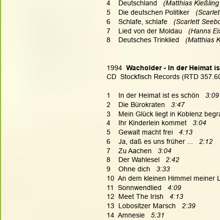
4    Deutschland 
  (Matthias Kießling
5    Die deutschen Politiker  
 (Scarle
6    Schlafe, schlafe 
  (Scarlett Seeb
7    Lied von der Moldau  
 (Hanns Eis
8    Deutsches Trinklied 
  (Matthias K
1994
  Wacholder - In der Heimat i
CD  Stockfisch Records (RTD 357.6
1    In der Heimat ist es schön
   3:09
2    Die Bürokraten
   3:47
3    Mein Glück liegt in Koblenz beg
4    Ihr Kinderlein kommet
   3:04
5    Gewalt macht frei
   4:13
6    Ja, daß es uns früher ...
   2:12
7    Zu Aachen
   3:04
8    Der Wahlesel
   2:42
9    Ohne dich
   3:33
10  An dem kleinen Himmel meiner 
11  Sonnwendlied
   4:09
12  Meet The Irish
   4:13
13  Lobositzer Marsch
   2:39
14  Amnesie
   5:31