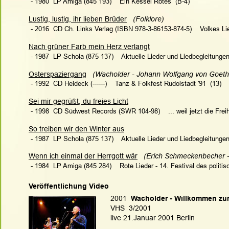
 - 1980  LP Amiga (845 193)    Ein Kessel Rotes  (B-4)
Lustig, lustig, ihr lieben Brüder
(Folklore)   
 - 2016  CD Ch. Links Verlag (ISBN 978-3-86153-874-5)    Volkes L
Nach grüner Farb mein Herz verlangt
 - 1987  LP Schola (875 137)    Aktuelle Lieder und Liedbegleitungen
Osterspaziergang
  (Wacholder - Johann Wolfgang von Goethe
 - 1992  CD Heideck (------)    Tanz & Folkfest Rudolstadt '91  (13)
Sei mir gegrüßt, du freies Licht
 - 1998  CD Südwest Records (SWR 104-98)    ... weil jetzt die Freih
So treiben wir den Winter aus
 - 1987  LP Schola (875 137)    Aktuelle Lieder und Liedbegleitungen
Wenn ich einmal der Herrgott wär
(Erich Schmeckenbecher - 
 - 1984  LP Amiga (845 284)    Rote Lieder - 14. Festival des politis
Veröffentlichung Video
2001  
Wacholder - Willkommen zu
VHS  3/2001
live 21.Januar 2001 Berlin 