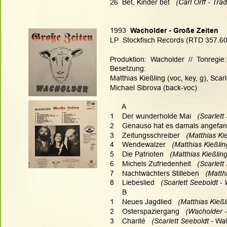
26  Bet, Kinder bet
   (Carl Orff - Trad
1993
  Wacholder - Große Zeiten
LP  Stockfisch Records (RTD 357.6
Produktion:  Wacholder  //  Tonregie
Besetzung:
Matthias Kießling (voc, key, g), Scar
Michael Sibrova (back-voc)
      A
1    Der wunderholde Mai  
 (Scarlett
2    Genauso hat es damals angefan
3    Zeitungsschreiber 
  (Matthias Ki
4    Wendewalzer 
  (Matthias Kießlin
5    Die Patrioten 
  (Matthias Kießlin
6    Michels Zufriedenheit  
 (Scarlett
7    Nachtwächters Stilleben 
  (Matth
8    Liebeslied  
 (Scarlett Seeboldt -
      B
1    Neues Jagdlied 
  (Matthias Kießl
2    Osterspaziergang 
  (Wacholder 
3    Charité  
 (Scarlett Seeboldt - 
Wal