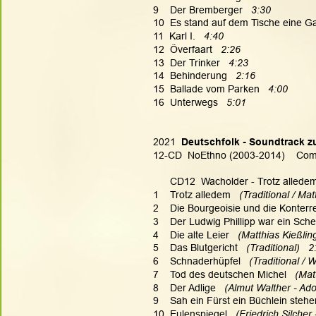
9    Der Bremberger   
3:30
10  Es stand auf dem Tische eine Ga
11  Karl I.   
4:40
12  Överfaart   
2:26
13  Der Trinker   
4:23
14  Behinderung   
2:16
15  Ballade vom Parken   
4:00
16  Unterwegs   
5:01
2021  
Deutschfolk - Soundtrack z
12-CD  NoEthno (2003-2014)    Comp
      CD12  Wacholder - Trotz alledem
1    Trotz alledem  
 (Traditional / Ma
2    Die Bourgeoisie und die Konterre
3    Der Ludwig Phillipp war ein Sche
4    Die alte Leier  
 (Matthias Kießlin
5    Das Blutgericht  
 (Traditional)   2
6    Schnaderhüpfel  
 (Traditional /
7    Tod des deutschen Michel  
 (Mat
8    Der Adlige  
 (Almut Walther - Ado
9    Sah ein Fürst ein Büchlein stehe
10  Eulenspiegel  
 (Friedrich Silcher 