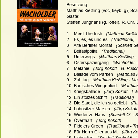
Besetzung:
Matthias Kießling (voc, keyb, g), Scar
Gäste:  
Steffen Junghans (g, löffel), R. Chr. 
1    Meet The Irish  
 (Matthias Kießli
2    Es, es, es und es  
 (Traditional)
3    Alte Berliner Moritat  
 (Scarlett S
4    Belfastpolka  
 (Traditional)
5    
Unterwegs  
 (Matthias Kießling -
6    Osterspaziergang 
  (Wacholder 
7    Melanie  
 (Jörg Kokott - G. Pusch
8    Ballade vom Parken  
 (Matthias 
9    Zahltag 
  (Matthias Kießling - Ma
10 
Badisches Wiegenlied   
(Matthia
11  Kriegsballade  
 (Jörg Kokott - I.
12  Ein stolzes Schiff  
 (Traditional)
13
Die Stadt, die ich so geliebt   
(Phi
14  Lobositzer Marsch  
 (Jörg Kokott
15  Wieder zu Haus 
  (Scarlett O` - 
16  Överfaart  
 (Jörg Kokott)
17  Fiddlers Green  
 (Traditional - Tr
18  Für Herrn Glier aus M.  
 (Jörg Ko
19  Liebeslied  
 (Scarlett Seeboldt -