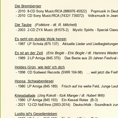
Die Bremberger
 - 2010  8-CD Sony Music/RCA (886976 45922)    Popmusik in Deut
 - 2010  CD Sony Music/RCA (74321 735072)    Volksmusik in Jeans
Die Taube
(Folklore - dt. R. Mitchell)   
 - 2003  2-CD ZYX Music (81575-2)    Mystic Spirits - Special Class
Es geht ein dunkle Wolk herein
 - 1987  LP Schola (875 137)    Aktuelle Lieder und Liedbegleitungen
Es ist an der Zeit
(Eric Bogle - Eric Bogle / dt. Hannes Wader)
 - 1989  2-LP Amiga (845 375)    Das Beste aus 20 Jahren Festival 
Holdes Grün, wie lieb' ich dich
 - 1998  CD Südwest Records (SWR 104-98)    ... weil jetzt die Freih
Hopsa, Schwabenliesel
 - 1980  LP Amiga (845 189)    Frisch auf ins weite Feld, Junge Le
Kriegsballade
(Jörg Kokott - Itzik Manger / dt. Hubert Witt)  
 - 1980  LP Amiga (845 193)    Ein Kessel Rotes  (B-3)
 - 2021  12-CD NoEthno (2003-2014)   Deutschfolk - Soundtrack zu
Lustig ist's Gesellenleben