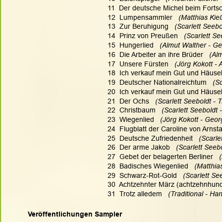
11  Der deutsche Michel beim Fortsch
12  Lumpensammler  
 (Matthias Kieß
13  Zur Beruhigung 
  (Scarlett Seebo
14  Prinz von Preußen 
  (Scarlett Se
15  Hungerlied  
 (Almut Walther - G
16  Die Arbeiter an ihre Brüder  
 (Al
17  Unsere Fürsten
   (Jörg Kokott -
18  Ich verkauf mein Gut und Häusele
19  Deutscher Nationalreichtum
   (
20  Ich verkauf mein Gut und Häusel
21  Der Ochs 
  (Scarlett Seeboldt - T
22  Christbaum 
  (Scarlett Seeboldt -
23  Wiegenlied  
 (Jörg Kokott - Geo
24  Flugblatt der Caroline von Arnsta
25  Deutsche Zufriedenheit 
  (Scarle
26  Der arme Jakob  
 (Scarlett See
27  Gebet der belagerten Berliner 
  
28  Badisches Wiegenlied  
 (Matthia
29  Schwarz-Rot-Gold  
 (Scarlett Se
30  Achtzehnter März (achtzehnhunde
31  Trotz alledem  
 (Traditional - H
Veröffentlichungen Sampler