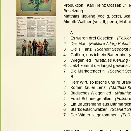
.
Produktion:  Karl Heinz Ocasek  //  T
Besetzung:
Matthias Kießling (voc, g, perc), Scar
Almuth Walther (voc, fl, perc), Matt
      A
1    Es waren drei Gesellen   
(Folklor
2    Der Mai   
(Folklore / Jörg Kokott 
3    Ole`s  Tanz   
(Scarlett Seeboldt /
4    Gottlob, das ich ein Bauer bin  
 
5    Wiegenlied   
(Matthias Kießling 
6    Jetzt kommt die längst gewünsch
7    Die Marketenderin   
(Scarlett Se
      B
1    Herr Wirt, so lösche uns`re Brän
2    Komm, fauler Lenz   
(Matthias Ki
3    Badisches Wiegenlied   
(Matthia
4    Es ist Schnee gefallen   
(Folklore
5    Ein Bauersmann aus Dithmarsch
6    Starkdeutschwalzer   
(Scarlett S
7    Der Winter ist gekommen   
(Folk