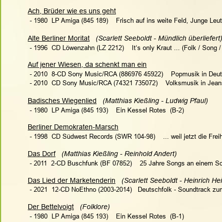
Ach, Brüder wie es uns geht
 - 1980  LP Amiga (845 189)    Frisch auf ins weite Feld, Junge Le
Alte Berliner Moritat
 (Scarlett Seeboldt - Mündlich überliefert)
 - 1996  CD Löwenzahn (LZ 2212)    It‘s only Kraut ... (Folk / Song
Auf jener Wiesen, da schenkt man ein
 - 2010  8-CD Sony Music/RCA (886976 45922)    Popmusik in Deu
 - 2010  CD Sony Music/RCA (74321 735072)    Volksmusik in Jeans
Badisches Wiegenlied
(Matthias Kießling - Ludwig Pfaul) 
 - 1980  LP Amiga (845 193)    Ein Kessel Rotes  (B-2)
Berliner Demokraten-Marsch
 - 1998  CD Südwest Records (SWR 104-98)    ... weil jetzt die Freih
Das Dorf
  (Matthias Kießling - Reinhold Andert)   
 - 2011  2-CD Buschfunk (BF 07852)    25 Jahre Songs an einem 
Das Lied der Marketenderin
(Scarlett Seeboldt - Heinrich He
 - 2021  12-CD NoEthno (2003-2014)   Deutschfolk - Soundtrack zu
Der Bettelvoigt
(Folklore)
 - 1980  LP Amiga (845 193)    Ein Kessel Rotes  (B-1)