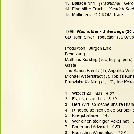
13  Ballade Nr.1  
 (Traditional - Gerd
14  Eine bittre Frucht  
 (Scarlett See
15  Multimedia-CD-ROM-Track
1998
  Wacholder - Unterwegs (20
CD  John Silver Production (JS 0798
Produktion:  Jürgen Ehle
Besetzung:
Matthias Kießling (voc, key, g, perc)
Gäste:
The Sands Family (1), Angelika Weiz 
Michael Waterstradt (5), Tobias Kün
Franziska Kießling (1, 16), Joe Kokot
1    Wieder zu Haus   
4:51
2    Es, es, es und es   
3:10
3    Herr Wirt, so lösche uns`re Brä
4    Ik hebbe se nich up de Scholen 
5    Kriegsballade   
4:41
6    Wer einen steinigen Acker hat   
7    Bauer und Advokat   
1:53
8    Badisches Wiegenlied   
2:28