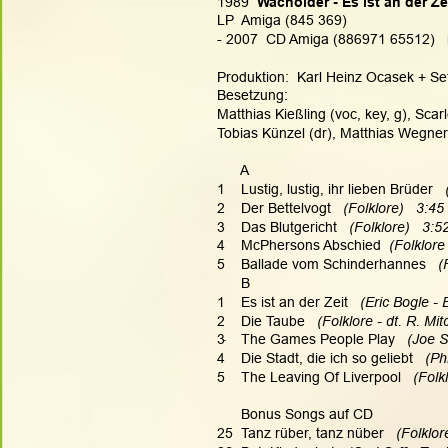
1989
  Wacholder - Es ist an der Z
LP  Amiga (845 369)
- 2007  CD Amiga (886971 65512)   
Produktion:  Karl Heinz Ocasek + Set 
Besetzung:
Matthias Kießling (voc, key, g), Scarl
Tobias Künzel (dr), Matthias Wegner
      A
1    Lustig, lustig, ihr lieben Brüder   
2    Der Bettelvogt   
(Folklore)   3:45
3    Das Blutgericht   
(Folklore)   3:5
4    McPhersons Abschied  
(Folklore
5    Ballade vom Schinderhannes   
(
      B
1    Es ist an der Zeit   
(Eric Bogle - 
2    Die Taube   
(Folklore - dt. R. Mit
.
3    The Games People Play  
 (Joe S
4    Die Stadt, die ich so geliebt   
(Phi
5    The Leaving Of Liverpool   
(Folk
Bonus Songs auf CD
25  Tanz rüber, tanz nüber   
(Folklor