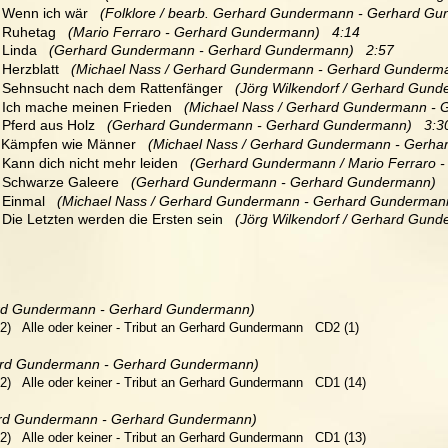
  Wenn ich wär   
(Folklore / bearb. Gerhard Gundermann - Gerhard Gu
  Ruhetag   
(Mario Ferraro - Gerhard Gundermann)   4:14
 Linda   
(Gerhard Gundermann - Gerhard Gundermann)   2:57
 Herzblatt   
(Michael Nass / Gerhard Gundermann - Gerhard Gunderma
  Sehnsucht nach dem Rattenfänger   
(Jörg Wilkendorf / Gerhard Gun
  Ich mache meinen Frieden  
 (Michael Nass / Gerhard Gundermann - 
 Pferd aus Holz  
 (Gerhard Gundermann - Gerhard Gundermann)   3:3
 Kämpfen wie Männer   
(Michael Nass / Gerhard Gundermann - Gerha
 Kann dich nicht mehr leiden   
(Gerhard Gundermann / Mario Ferraro -
 Schwarze Galeere  
 (Gerhard Gundermann - Gerhard Gundermann)   
 Einmal   
(Michael Nass / Gerhard Gundermann - Gerhard Gundermann
 Die Letzten werden die Ersten sein 
  (Jörg Wilkendorf / Gerhard Gun
rd Gundermann - Gerhard Gundermann)  
)   Alle oder keiner - Tribut an Gerhard Gundermann   CD2 (1)
rd Gundermann - Gerhard Gundermann)   
)   Alle oder keiner - Tribut an Gerhard Gundermann   CD1 (14)
ard Gundermann - Gerhard Gundermann)   
)   Alle oder keiner - Tribut an Gerhard Gundermann   CD1 (13)