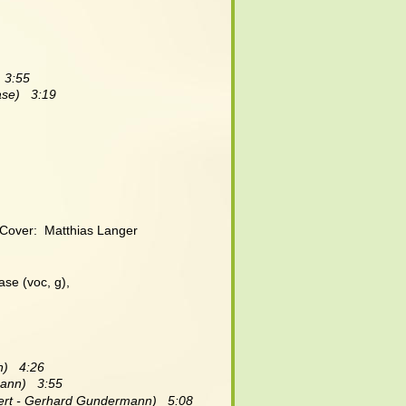
  3:55
se)   3:19
  Cover:  Matthias Langer
ase (voc, g), 
   4:26
ann)   3:55
ert - Gerhard Gundermann)   5:08