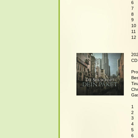
6  
7  
8  
9  
10 
11 
12 
.
20
CD
Pro
Bes
Tin
Chr
Gas
1  
2  
3  
4  
5  
6  