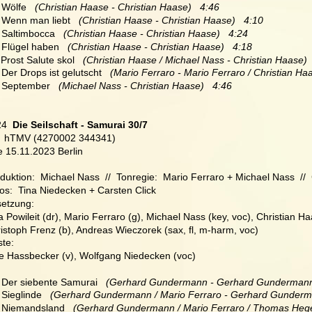
  Wölfe  
 (Christian Haase - Christian Haase)   4:46
  Wenn man liebt  
 (Christian Haase - Christian Haase)   4:10
  Saltimbocca  
 (Christian Haase - Christian Haase)   4:24
 Flügel haben   
(Christian Haase - Christian Haase)   4:18
 Prost Salute skol  
 (Christian Haase / Michael Nass - Christian Haase) 
 Der Drops ist gelutscht   
(Mario Ferraro - Mario Ferraro / Christian Haa
 September   
(Michael Nass - Christian Haase)   4:46
24
  Die Seilschaft - Samurai 30/7
  hTMV (4270002 344341)
e 15.11.2023 Berlin
duktion:  Michael Nass  //  Tonregie:  Mario Ferraro + Michael Nass  //
os:  Tina Niedecken + Carsten Click
etzung:
a Powileit (dr), Mario Ferraro (g), Michael Nass (key, voc), Christian Ha
istoph Frenz (b), Andreas Wieczorek (sax, fl, m-harm, voc) 
te:
 Hassbecker (v), Wolfgang Niedecken (voc)
  Der siebente Samurai   
(Gerhard Gundermann - Gerhard Gundermann)
  Sieglinde 
  (Gerhard Gundermann / Mario Ferraro - Gerhard Gunderm
  Niemandsland
   (Gerhard Gundermann / Mario Ferraro / Thomas Heg