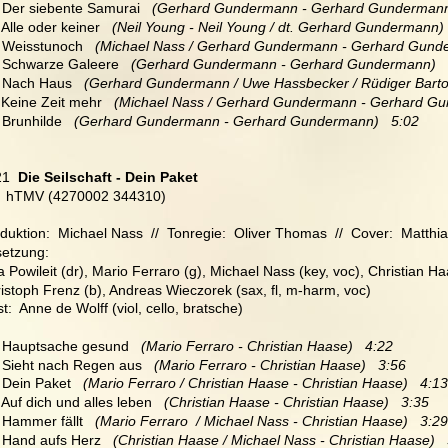
  Der siebente Samurai   
(Gerhard Gundermann - Gerhard Gundermann
  Alle oder keiner   
(Neil Young - Neil Young / dt. Gerhard Gundermann) 
  Weisstunoch  
 (Michael Nass / Gerhard Gundermann - Gerhard Gunde
  Schwarze Galeere  
 (Gerhard Gundermann - Gerhard Gundermann)   
 Nach Haus   
(Gerhard Gundermann / Uwe Hassbecker / Rüdiger Bart
 Keine Zeit mehr  
 (Michael Nass / Gerhard Gundermann - Gerhard Gu
 Brunhilde  
 (Gerhard Gundermann - Gerhard Gundermann)   5:02
21
  Die Seilschaft - Dein Paket
  hTMV (4270002 344310)
duktion:  Michael Nass  //  Tonregie:  Oliver Thomas  //  Cover:  Matthi
etzung:
a Powileit (dr), Mario Ferraro (g), Michael Nass (key, voc), Christian Ha
istoph Frenz (b), Andreas Wieczorek (sax, fl, m-harm, voc)
t:  Anne de Wolff (viol, cello, bratsche)
  Hauptsache gesund  
 (Mario Ferraro - Christian Haase)   4:22
  Sieht nach Regen aus  
 (Mario Ferraro - Christian Haase)   3:56
  Dein Paket  
 (Mario Ferraro / Christian Haase - Christian Haase)   4:13
  Auf dich und alles leben  
 (Christian Haase - Christian Haase)   3:35
  Hammer fällt  
 (Mario Ferraro  / Michael Nass - Christian Haase)   3:29
  Hand aufs Herz   
(Christian Haase / Michael Nass - Christian Haase)  