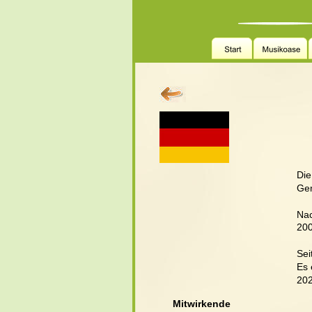
Die
Gem
Nac
20
Sei
Es 
202
Mitwirkende