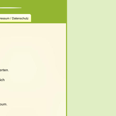
erten.
ich 
lbum. 