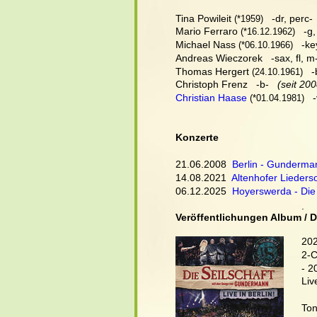
Tina Powileit
   -dr, perc-
 (*1959)
Mario Ferraro
   -g
 (*16.12.1962)
Michael Nass
   -ke
 (*06.10.1966)
Andreas Wieczorek   -sax, fl, m
Thomas Hergert
  -
 (24.10.1961) 
Christoph Frenz   -b-   
(seit 200
Christian Haase
   
 (*01.04.1981)
Konzerte
21.06.2008  
Berlin - Gunderm
14.08.2021  
Altenhofer Lieder
06.12.2025  
Hoyerswerda - Die 
.
Veröffentlichungen Album / 
20
2-
- 2
Liv
Ton