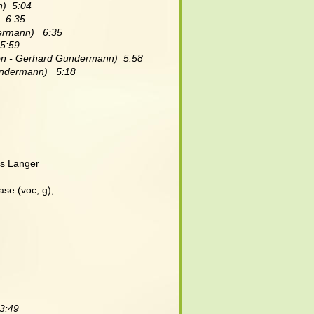
)  5:04
  6:35
rmann)   6:35
5:59
on - Gerhard Gundermann)  5:58
ndermann)   5:18
as Langer
ase (voc, g), 
 3:49