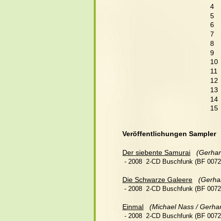
4  
5  
6   
7   
8  
9  
10 
11 
12 
13 
14 
15 
Veröffentlichungen Sampler
Der siebente Samurai
(Gerha
 - 2008  2-CD Buschfunk (BF 00722
Die Schwarze Galeere
 (Gerha
 - 2008  2-CD Buschfunk (BF 00722
Einmal
(Michael Nass / Gerh
 - 2008  2-CD Buschfunk (BF 00722