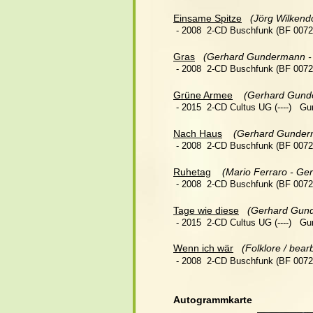
Einsame Spitze
 (Jörg Wilkendo
 - 2008  2-CD Buschfunk (BF 00722
Gras
(Gerhard Gundermann -
 - 2008  2-CD Buschfunk (BF 00722
Grüne Armee
(Gerhard Gund
 - 2015  2-CD Cultus UG (----)   G
Nach Haus
(Gerhard Gunderm
 - 2008  2-CD Buschfunk (BF 00722
Ruhetag
  (Mario Ferraro - G
 - 2008  2-CD Buschfunk (BF 00722
Tage wie diese
(Gerhard Gund
 - 2015  2-CD Cultus UG (----)   G
Wenn ich wär
(Folklore / be
 - 2008  2-CD Buschfunk (BF 00722
Autogrammkarte