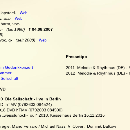
, lapsteel-   
Web
y, acc-   
Web
-harm, voc-
b-   
(bis 1998) 
† 04.08.2007
8)
-voc, g-   
(seit 2008)   
Web
Pressetipp
ann Gedenkkonzert
2011  Melodie & Rhythmus (DE) - 
sommer
2012  Melodie & Rhythmus (DE) 
Seilschaft
DVD
20
  Die Seilschaft - live in Berlin
CD  hTMV (0792603 084524)
018 DVD hTMV (0792603 084500) 
e „weisstunoch-Tour“ 2018, Kesselhaus Berlin 16.11.2016
regie: Mario Ferraro / Michael Nass  //  Cover:  Dominik Balkow