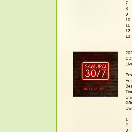
7  
8  
9  
10 
11 
12 
13 
20
CD
Liv
Pro
Fot
Bes
Tin
Chr
Gäs
Uwe
1  
2  
3  