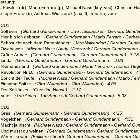
etzung:
a Powileit (dr), Mario Ferraro (g), Michael Nass (key, voc), Christian Ha
istoph Frenz (b), Andreas Wieczorek (sax, fl, m-harm, voc)
   CD1
 Soll sein   
(Gerhard Gundermann / Uwe Hassbecker - Gerhard Gunder
  Hier bin ich geboren   
(Gerhard Gundermann / Mario Ferraro - Gerhar
  Sehnsucht nach dem Rattenfänger  
 (Jörg Wilkendorf / Gerhard Gun
  Owehoweh   
(Michael Nass / Andy Wieczorek / Gerhard Gundermann 
  Grüne Armee  
 (Gerhard Gundermann - Gerhard Gundermann)   3:18
  Linda  
 (Gerhard Gundermann - Gerhard Gundermann)   3:08
  Niemandsland 
  (Gerhard Gundermann / Mario Ferraro / Thomas Hege
  Revolution Nr.10  
 (Gerhard Gundermann - Gerhard Gundermann)   4
 Spricht der Teufel  
 (Michael Nass / Gerhard Gundermann / Mario Fer
 Einsame Spitze  
 (Jörg Wilkendorf - Jörg Wilkendorf)   4:06
 Der Seiltänzer  
 (Christian Haase)    2:17
 Vater  
 (Tori Amos - Tori Amos / dt.Gerhard Gundermann)   5:08
   CD2
  Gras  
 (Gerhard Gundermann - Gerhard Gundermann)   4:25
  Vögelchen  
 (Gerhard Gundermann - Gerhard Gundermann)   4:51
  Macht ja nischt  
 (Michael Nass / Gerhard Gundermann - Gerhard Gun
  Und musst du weinen  
 (Gerhard Gundermann - Gerhard Gundermann)
  Wenn ich wär  
 (Folklore / bearb. Gerhard Gundermann - Gerhard Gu