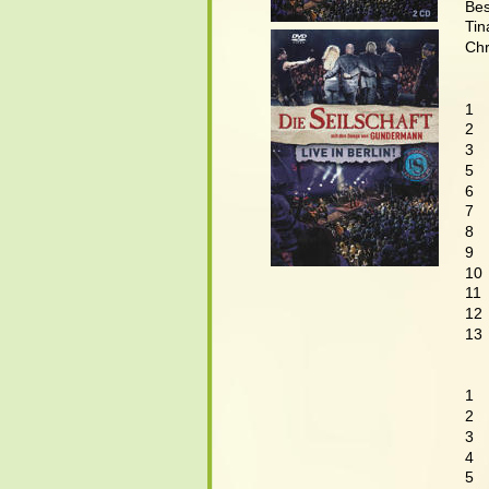
Bes
Tin
Chr
   
1   
2  
3  
5  
6  
7  
8  
9  
10 
11 
12 
13 
   
1  
2  
3  
4  
5  