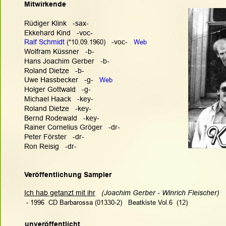
Mitwirkende
Rüdiger Klink   -sax-
Ekkehard Kind   -voc-
Ralf Schmidt
 (
*10.09.1960)
   -voc-   
Web
Wolfram Küssner   -b-
Hans Joachim Gerber   -b-
Roland Dietze   -b-
Uwe Hassbecker   -g-   
Web
Holger Gottwald   -g-
Michael Haack   -key-
Roland Dietze   -key-
Bernd Rodewald   -key-
Rainer Cornelius Gröger   -dr-
Peter Förster   -dr-
Ron Reisig   -dr-
Veröffentlichung Sampler
Ich hab getanzt mit ihr
(Joachim Gerber - Winrich Fleischer)   
 - 1996  CD Barbarossa (01330-2)   Beatkiste Vol.6  (12)
unveröffentlicht