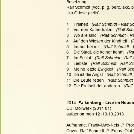
Besetzung:
Ralf Schmidt (voc, p, g, perc, akk, b
Ilka Griese (cello)
1    Freiheit  
 (Ralf Schmidt - Ralf S
2    Vor den Kathedralen   
(Ralf Sch
3    Wo alle sind  
 (Ralf Schmidt - Ra
4    Auf den Wiesen der Kindheit 
  (
5    Immer bei mir   
(Ralf Schmidt - 
6    Die Stadt, die keiner kennt   
(Ra
7    Im Schlaf   
(Ralf Schmidt - Ralf 
8    Liebste  
 (Ralf Schmidt - Ralf Sc
9    Meine letzte Ewigkeit   
(Ralf Sch
10  Da ist die Angst   
(Ralf Schmidt 
11  Die Leute reden  
 (Ralf Schmidt 
12  Die Freiheit der anderen   
(Ralf
2014 
 Falkenberg - Live im Neuen
CD  Mollwerk (2014 01)
aufgenommen 12+13.10.2013
Aufnahme: Frank-Uwe-Neis  //  Produk
Cover: Ralf Schmidt  //  Fotos: Olaf 