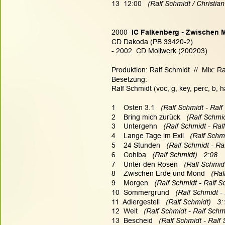
13  12:00   
(Ralf Schmidt / Christia
2000 
 IC Falkenberg - Zwischen
CD Dakoda (PB 33420-2)
- 2002  CD Mollwerk (200203)
Produktion: Ralf Schmidt  //  Mix: 
Besetzung:
Ralf Schmidt (voc, g, key, perc, b, 
1    Osten 3.1   
(Ralf Schmidt - Ralf
2    Bring mich zurück  
 (Ralf Schmid
3    Untergehn  
 (Ralf Schmidt - Ral
4    Lange Tage im Exil   
(Ralf Schmi
5    24 Stunden  
 (Ralf Schmidt - Ra
6    Cohiba   
(Ralf Schmidt)   2:08
7    Unter den Rosen  
 (Ralf Schmidt
8    Zwischen Erde und Mond  
 (Ral
9    Morgen  
 (Ralf Schmidt - Ralf S
10  Sommergrund   
(Ralf Schmidt -
11  Adlergestell  
 (Ralf Schmidt)   3:
12  Weit   
(Ralf Schmidt - Ralf Schmi
13  Bescheid  
 (Ralf Schmidt - Ralf 