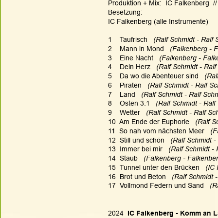
Produktion + Mix:  IC Falkenberg  
Besetzung: 
IC Falkenberg (alle Instrumente)
1    Taufrisch  
 (Ralf Schmidt - Ralf
2    Mann in Mond   
(Falkenberg - 
3    Eine Nacht 
  (Falkenberg - Fal
4    Dein Herz  
 (Ralf Schmidt - Ralf
5    Da wo die Abenteuer sind   
(Ral
6    Piraten  
 (Ralf Schmidt - Ralf S
7    Land   
(Ralf Schmidt - Ralf Schm
8    Osten 3.1  
 (Ralf Schmidt - Ralf
9    Wetter   
(Ralf Schmidt - Ralf Sc
10  Am Ende der Euphorie 
  (Ralf S
11  So nah vom nächsten Meer  
 (F
12  Still und schön 
  (Ralf Schmidt -
13  Immer bei mir  
 (Ralf Schmidt - 
14  Staub 
  (Falkenberg - Falkenbe
15  Tunnel unter den Brücken   
(IC
16  Brot und Beton   
(Ralf Schmidt -
17  Vollmond Federn und Sand   
(R
2024 
 IC Falkenberg - Komm an 