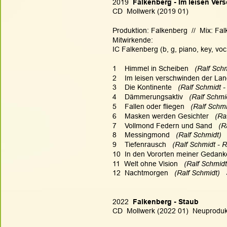
2019 
 Falkenberg - Im leisen Ve
CD  Mollwerk (2019 01)
Produktion: Falkenberg  //  Mix: Fa
Mitwirkende:
IC Falkenberg (b, g, piano, key, vo
1    Himmel in Scheiben   
(Ralf Schm
2    Im leisen verschwinden der Lan
3    Die Kontinente   
(Ralf Schmidt -
4    Dämmerungsaktiv   
(Ralf Schmid
5    Fallen oder fliegen   
(Ralf Schmi
6    Masken werden Gesichter  
 (Ra
7    Vollmond Federn und Sand   
(R
8    Messingmond  
 (Ralf Schmidt)  
9    Tiefenrausch  
 (Ralf Schmidt - R
10  In den Vororten meiner Gedank
11  Welt ohne Vision   
(Ralf Schmidt
12  Nachtmorgen  
 (Ralf Schmidt)  
2022 
 Falkenberg - Staub
CD  Mollwerk (2022 01)  Neuproduk