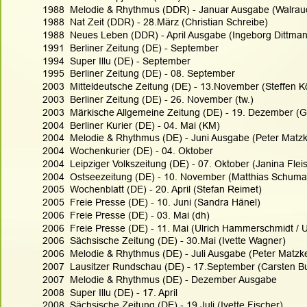
1988  Melodie & Rhythmus (DDR) - Januar Ausgabe (Walrau
1988  Nat Zeit (DDR) - 28.März (Christian Schreibe)
1988  Neues Leben (DDR) - April Ausgabe (Ingeborg Dittma
1991  Berliner Zeitung (DE) - September 
1994  Super Illu (DE) - September 
1995  Berliner Zeitung (DE) - 08. September 
2003  Mitteldeutsche Zeitung (DE) - 13.November (Steffen 
2003  Berliner Zeitung (DE) - 26. November (tw.)
2003  Märkische Allgemeine Zeitung (DE) - 19. Dezember (
2004  Berliner Kurier (DE) - 04. Mai (KM)
2004  Melodie & Rhythmus (DE) - Juni Ausgabe (Peter Matz
2004  Wochenkurier (DE) - 04. Oktober
2004  Leipziger Volkszeitung (DE) - 07. Oktober (Janina Flei
2004  Ostseezeitung (DE) - 10. November (Matthias Schuma
2005  Wochenblatt (DE) - 20. April (Stefan Reimet)
2005  Freie Presse (DE) - 10. Juni (Sandra Hänel)
2006  Freie Presse (DE) - 03. Mai (dh)
2006  Freie Presse (DE) - 11. Mai (Ulrich Hammerschmidt / U
2006  Sächsische Zeitung (DE) - 30.Mai (Ivette Wagner)
2006  Melodie & Rhythmus (DE) - Juli Ausgabe (Peter Matzk
2007  Lausitzer Rundschau (DE) - 17.September (Carsten B
2007  Melodie & Rhythmus (DE) - Dezember Ausgabe
2008  Super Illu (DE) - 17. April 
2008  Sächsische Zeitung (DE) - 19.Juli (Ivette Fischer)