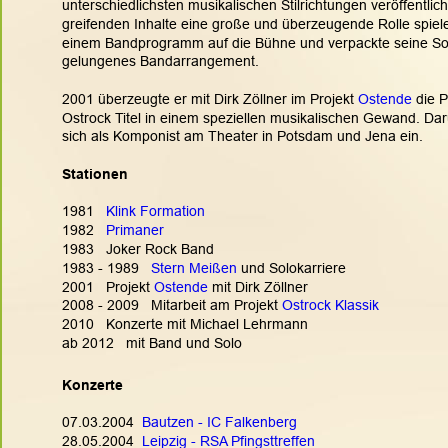
unterschiedlichsten musikalischen Stilrichtungen veröffentlicht
greifenden Inhalte eine große und überzeugende Rolle spiele
einem Bandprogramm auf die Bühne und verpackte seine Solo
gelungenes Bandarrangement.
2001 überzeugte er mit Dirk Zöllner im Projekt 
Ostende
 die 
Ostrock Titel in einem speziellen musikalischen Gewand. Dar
sich als Komponist am Theater in Potsdam und Jena ein.
Stationen
1981   
Klink Formation
1982   
Primaner
1983   Joker Rock Band
1983 - 1989   
Stern Meißen
 und Solokarriere 
2001   Projekt 
Ostende
 mit Dirk Zöllner
2008 - 2009   Mitarbeit am Projekt 
Ostrock Klassik
2010   Konzerte mit Michael Lehrmann 
ab 2012   mit Band und Solo
.
Konzerte
07.03.2004  
Bautzen - IC Falkenberg
28.05.2004  
Leipzig - RSA Pfingsttreffen