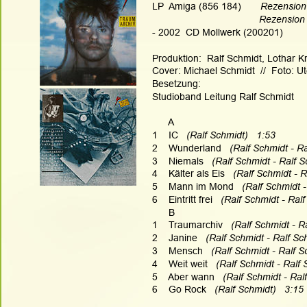
LP  Amiga (856 184)      
 Rezension
Rezension
- 2002  CD Mollwerk (200201)
Produktion:  Ralf Schmidt, Lothar K
Cover: Michael Schmidt  //  Foto: 
Besetzung:
Studioband Leitung Ralf Schmidt
      A
1    IC   
(Ralf Schmidt)   1:53
2    Wunderland   
(Ralf Schmidt - Ra
3    Niemals   
(Ralf Schmidt - Ralf S
4    Kälter als Eis   
(Ralf Schmidt - R
5    Mann im Mond  
 (Ralf Schmidt -
6    Eintritt frei   
(Ralf Schmidt - Ralf
      B
1    Traumarchiv   
(Ralf Schmidt - R
2    Janine   
(Ralf Schmidt - Ralf Sc
3    Mensch   
(Ralf Schmidt - Ralf S
4    Weit weit   
(Ralf Schmidt - Ralf 
5    Aber wann   
(Ralf Schmidt - Ral
6    Go Rock  
 (Ralf Schmidt)   3:15