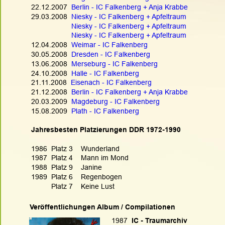
22.12.2007  
Berlin - IC Falkenberg + Anja Krabbe
29.03.2008  
Niesky - IC Falkenberg + Apfeltraum
Niesky - IC Falkenberg + Apfeltraum
Niesky - IC Falkenberg + Apfeltraum
12.04.2008  
Weimar - IC Falkenberg
30.05.2008  
Dresden - IC Falkenberg
13.06.2008  
Merseburg - IC Falkenberg
24.10.2008  
Halle - IC Falkenberg
21.11.2008  
Eisenach - IC Falkenberg
21.12.2008  
Berlin - IC Falkenberg + Anja Krabbe
20.03.2009  
Magdeburg - IC Falkenberg
15.08.2009  
Plath - IC Falkenberg
Jahresbesten Platzierungen DDR 1972-1990
1986  Platz 3    Wunderland
1987  Platz 4    Mann im Mond
1988  Platz 9    Janine
1989  Platz 6    Regenbogen
          Platz 7    Keine Lust
Veröffentlichungen Album / Compilationen
1987 
 IC - Traumarchiv