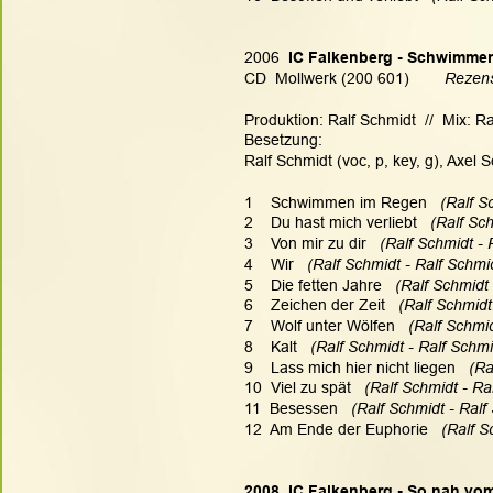
2006 
 IC Falkenberg - Schwimme
CD  Mollwerk (200 601)       
 Rezens
Produktion: Ralf Schmidt  //  Mix: Ra
Besetzung:
Ralf Schmidt (voc, p, key, g), Axel
1    Schwimmen im Regen   
(Ralf S
2    Du hast mich verliebt   
(Ralf Sch
3    Von mir zu dir   
(Ralf Schmidt - 
4    Wir  
 (Ralf Schmidt - Ralf Schmid
5    Die fetten Jahre  
 (Ralf Schmidt 
6    Zeichen der Zeit
   (Ralf Schmidt
7    Wolf unter Wölfen  
 (Ralf Schmid
8    Kalt  
 (Ralf Schmidt - Ralf Schmi
9    Lass mich hier nicht liegen   
(Ra
10  Viel zu spät   
(Ralf Schmidt - Ra
11  Besessen  
 (Ralf Schmidt - Ralf
12  Am Ende der Euphorie   
(Ralf S
2008  IC Falkenberg - So nah vo