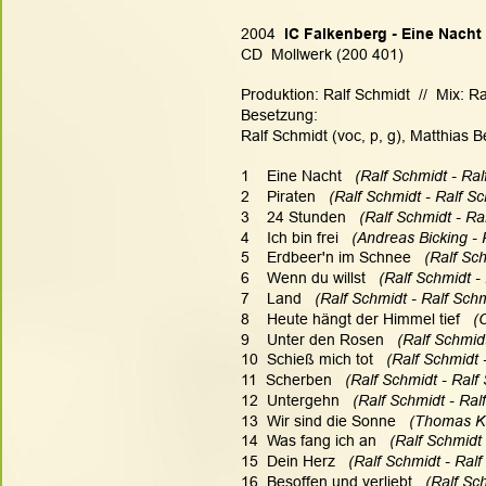
2004
  IC Falkenberg - Eine Nacht 
CD  Mollwerk (200 401)
Produktion: Ralf Schmidt  //  Mix: 
Besetzung:
Ralf Schmidt (voc, p, g), Matthias B
1    Eine Nacht   
(Ralf Schmidt - Ral
2    Piraten  
 (Ralf Schmidt - Ralf Sc
3    24 Stunden  
 (Ralf Schmidt - Ra
4    Ich bin frei   
(Andreas Bicking - 
5    Erdbeer'n im Schnee   
(Ralf Sch
6    Wenn du willst  
 (Ralf Schmidt -
7    Land   
(Ralf Schmidt - Ralf Schm
8    Heute hängt der Himmel tief 
  (
9    Unter den Rosen   
(Ralf Schmidt
10  Schieß mich tot  
 (Ralf Schmidt 
11  Scherben  
 (Ralf Schmidt - Ralf
12  Untergehn  
 (Ralf Schmidt - Ral
13  Wir sind die Sonne  
 (Thomas Ku
14  Was fang ich an   
(Ralf Schmidt 
15  Dein Herz  
 (Ralf Schmidt - Ralf
16  Besoffen und verliebt   
(Ralf Sch