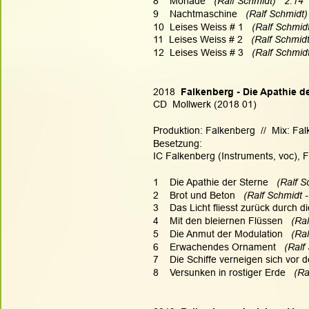
8    Monade   
(Ralf Schmidt)   2:14
9    Nachtmaschine 
  (Ralf Schmidt)
10  Leises Weiss # 1  
 (Ralf Schmidt
11  Leises Weiss # 2  
 (Ralf Schmidt
12  Leises Weiss # 3  
 (Ralf Schmidt
2018
  Falkenberg - Die Apathie d
CD  Mollwerk (2018 01)
Produktion: Falkenberg  //  Mix: Fa
Besetzung:
IC Falkenberg (Instruments, voc), F
1    Die Apathie der Sterne  
 (Ralf S
2    Brot und Beton  
 (Ralf Schmidt -
3    Das Licht fliesst zurück durch d
4    Mit den bleiernen Flüssen   
(Ral
5    Die Anmut der Modulation  
 (Ra
6    Erwachendes Ornament   
(Ralf
7    Die Schiffe verneigen sich vor 
8    Versunken in rostiger Erde   
(Ra