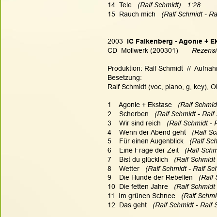
14  Tele   
(Ralf Schmidt)   1:28
15  Rauch mich   
(Ralf Schmidt - Ra
2003
  IC Falkenberg - Agonie + E
CD  Mollwerk (200301)       
Rezensi
Produktion: Ralf Schmidt  //  Aufna
Besetzung:
Ralf Schmidt (voc, piano, g, key), O
1    Agonie + Ekstase   
(Ralf Schmidt
2    Scherben   
(Ralf Schmidt - Ralf
3    Wir sind reich   
(Ralf Schmidt - 
4    Wenn der Abend geht   
(Ralf Sc
5    Für einen Augenblick  
 (Ralf Sc
6    Eine Frage der Zeit   
(Ralf Schm
7    Bist du glücklich   
(Ralf Schmidt 
8    Wetter  
 (Ralf Schmidt - Ralf Sc
9    Die Hunde der Rebellen  
 (Ralf
10  Die fetten Jahre   
(Ralf Schmidt 
11  Im grünen Schnee  
 (Ralf Schmi
12  Das geht   
(Ralf Schmidt - Ralf 