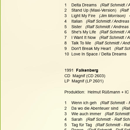
1    Delta Dreams   
(Ralf Schmidt / 
2    Stand Up (Maxi-Version)   
(Ralf
3    Light My Fire  
 (Jim Morrison)  
4    Italian  
 (Ralf Schmidt / Andreas 
5    Sister  
 (Ralf Schmidt / Andreas 
6    She's My Life  
 (Ralf Schmidt / 
7    I Want It Now  
 (Ralf Schmidt / 
8    Talk To Me   
(Ralf Schmidt / And
9    Don't Break My Heart  
 (Ralf Sc
10  Love In Space / Delta Dreams   
1991 
 Falkenberg
CD  Magnif (CD 2603)
LP  Magnif (LP 2601)
Produktion:  Helmut Rüßmann + IC Fa
1    Wenn ich geh   
(Ralf Schmidt - 
2    Da wo die Abenteuer sind   
(Ral
3    Wie auch immer   
(Ralf Schmidt 
4    Sarah   
(Ralf Schmidt - Ralf Sch
5    Tag für Tag  
 (Ralf Schmidt - Ral