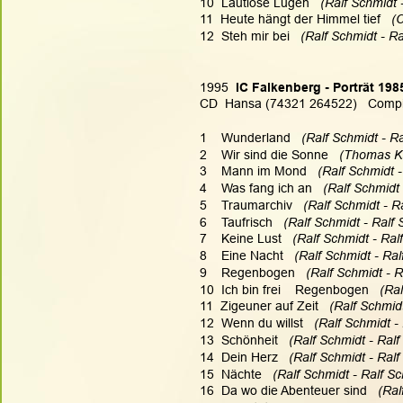
10  Lautlose Lügen  
 (Ralf Schmidt 
11  Heute hängt der Himmel tief   
(C
12  Steh mir bei   
(Ralf Schmidt - Ra
1995
  IC Falkenberg - Porträt 198
CD  Hansa (74321 264522)   Compi
1    Wunderland   
(Ralf Schmidt - Ra
2    Wir sind die Sonne  
 (Thomas Ku
3    Mann im Mond   
(Ralf Schmidt -
4    Was fang ich an   
(Ralf Schmidt 
5    Traumarchiv   
(Ralf Schmidt - R
6    Taufrisch  
 (Ralf Schmidt - Ralf 
7    Keine Lust   
(Ralf Schmidt - Ral
8    Eine Nacht   
(Ralf Schmidt - Ral
9    Regenbogen   
(Ralf Schmidt - R
10  Ich bin frei    Regenbogen   
(Ral
11  Zigeuner auf Zeit   
(Ralf Schmidt
12  Wenn du willst   
(Ralf Schmidt -
13  Schönheit  
 (Ralf Schmidt - Ralf
14  Dein Herz   
(Ralf Schmidt - Ralf
15  Nächte   
(Ralf Schmidt - Ralf Sc
16  Da wo die Abenteuer sind   
(Ral