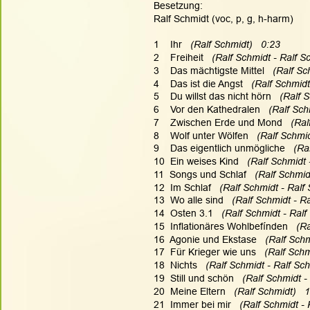
Besetzung:
Ralf Schmidt (voc, p, g, h-harm)
1    Ihr   
(Ralf Schmidt)   0:23
2    Freiheit  
 (Ralf Schmidt - Ralf S
3    Das mächtigste Mittel  
 (Ralf Sc
4    Das ist die Angst  
 (Ralf Schmidt
5    Du willst das nicht hörn   
(Ralf S
6    Vor den Kathedralen  
 (Ralf Sch
7    Zwischen Erde und Mond  
 (Ral
8    Wolf unter Wölfen   
(Ralf Schmid
9    Das eigentlich unmögliche  
 (Ra
10  Ein weises Kind  
 (Ralf Schmidt 
11  Songs und Schlaf 
  (Ralf Schmid
12  Im Schlaf   
(Ralf Schmidt - Ralf 
13  Wo alle sind   
(Ralf Schmidt - Ra
14  Osten 3.1   
(Ralf Schmidt - Ralf
15  Inflationäres Wohlbefínden   
(Ra
16  Agonie und Ekstase   
(Ralf Schm
17  Für Krieger wie uns   
(Ralf Schm
18  Nichts   
(Ralf Schmidt - Ralf Sch
19  Still und schön   
(Ralf Schmidt -
20  Meine Eltern  
 (Ralf Schmidt)   
21  Immer bei mir  
 (Ralf Schmidt - 