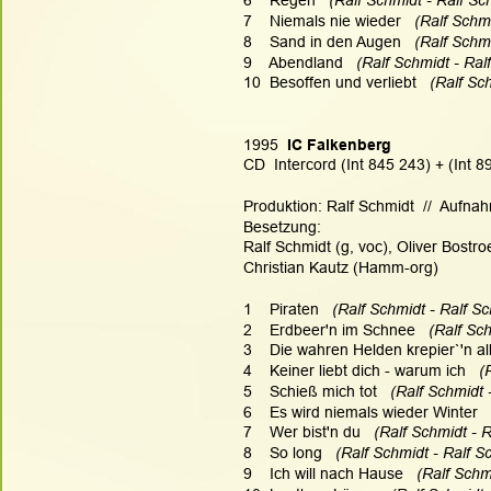
6    Regen   
(Ralf Schmidt - Ralf Sc
7    Niemals nie wieder  
 (Ralf Schmi
8    Sand in den Augen   
(Ralf Schmi
9    Abendland  
 (Ralf Schmidt - Ral
10  Besoffen und verliebt  
 (Ralf Sc
1995
  IC Falkenberg
CD  Intercord (Int 845 243) + (Int 8
Produktion: Ralf Schmidt  //  Aufnah
Besetzung:
Ralf Schmidt (g, voc), Oliver Bostro
Christian Kautz (Hamm-org)
1    Piraten   
(Ralf Schmidt - Ralf Sc
2    Erdbeer'n im Schnee   
(Ralf Sch
3    Die wahren Helden krepier`'n all
4    Keiner liebt dich - warum ich   
(
5    Schieß mich tot  
 (Ralf Schmidt 
6    Es wird niemals wieder Winter  
7    Wer bist'n du   
(Ralf Schmidt - R
8    So long  
 (Ralf Schmidt - Ralf S
9    Ich will nach Hause   
(Ralf Schm