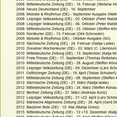
2008  Mitteldeutsche Zeitung (DE) - 16. Februar (Stefanie 
2008  Neues Deutschland (DE) - 16. September 
2008  Melodie & Rhythmus (DE) - September Ausgabe (Walt
2008  Leipziger Volkszeitung (DE) - 02. Oktober (Peter Matz
2008  Leipziger Volkszeitung (DE) - 06. Oktober (Peter Matz
2008  Mitteldeutsche Zeitung (DE) - 23. Oktober (Steffen Kö
2009  Nordkurier (DE) - 13. Februar (Dirk Schroeder)
2009  Melodie & Rhythmus (DE) - Oktober Ausgabe (SG)
2010  Sächsische Zeitung (DE) - 24. Februar (Nadja Laske)
2010  Dresdner Wochenkurier (DE) - 02. März (C. Lilienblum
2010  Mitteldeutsche Zeitung (DE) - 13. September (Katja Mü
2010  Freie Presse (DE) - 17. September (Thomas Reibetan
2010  Mitteldeutsche Zeitung (DE) - 28. August (Steffen Kön
2010  Leipziger Volkszeitung (DE) - 09. Dezember (Lars Sch
2011  Ostthüringer Zeitung (DE) - 19. April (Tobias Schubert)
2011  Mitteldeutsche Zeitung (DE) - 08. September (Steffen
2012  Sächsische Zeitung (DE) - 21. März (Nadja laske)
2012  Mitteldeutsche Zeitung (DE) - 24. März (Steffen Könau
2012  Berliner Zeitung (DE) - 27. März (Andreas Kurtz)
2012  Leipziger Volkszeitung (DE) - 21.+22. April (Lars Schmi
2012  Märkische Allgemeine Zeitung (DE) - 26. April (Gerd D
2012  Bautzner Bote (DE) - 10. Mai (Manja Gress)
2015  Mitteldeutsche Zeitung (DE) - 12.+13. Dezember (Katj
2016  Mitteldeutsche Zeitung (DE) - 12. April (Steffen Könau)