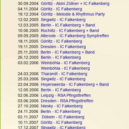
30.09.2004  
Görlitz - Abini Zöllner + IC Falkenberg
04.11.2004  
Görlitz - IC Falkenberg
18.12.2004  
Görlitz - Melodie & Rhythmus Party
12.02.2005  
Singwitz - IC Falkenberg
12.03.2005  
Berlin - IC Falkenberg + Band
10.06.2005  
Rochlitz - IC Falkenberg + Band
09.09.2005  
Alterode - IC Falkenberg Symptreffen
18.11.2005  
Görlitz - IC Falkenberg
19.11.2005  
Dresden - IC Falkenberg
25.11.2005  
Berlin - IC Falkenberg + Band
26.12.2005  
Berlin - IC Falkenberg
03.02.2006  
Weinböhla - IC Falkenberg
Weinböhla - IC Falkenberg
24.03.2006  
Tharandt - IC Falkenberg
25.03.2006  
Singwitz - IC Falkenberg
22.04.2006  
Hoyerswerda - IC Falkenberg + Band
12.05.2006  
Berlin - IC Falkenberg
02.06.2006  
Leipzig - RSA Pfingsttreffen
03.06.2006  
Dresden - RSA Pfingsttreffen
27.10.2006  
Niesky - IC Falkenberg
24.11.2006  
Berlin - IC Falkenberg
02.11.2007   
Döbeln - IC Falkenberg
10.11.2007  
Görlitz - IC Falkenberg
17.12.2007  
Singwitz - IC Falkenberg