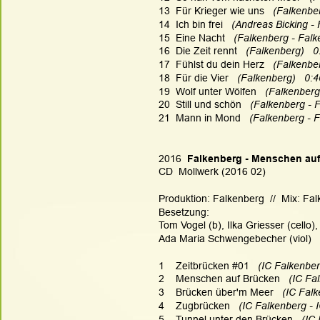
13  Für Krieger wie uns   
(Falkenber
14  Ich bin frei   
(Andreas Bicking - 
15  Eine Nacht  
 (Falkenberg - Falk
16  Die Zeit rennt  
 (Falkenberg)   0
17  Fühlst du dein Herz   
(Falkenber
18  Für die Vier  
 (Falkenberg)   0:4
19  Wolf unter Wölfen   
(Falkenberg
20  Still und schön   
(Falkenberg - F
21  Mann in Mond  
 (Falkenberg - F
2016
  Falkenberg - Menschen au
CD  Mollwerk (2016 02)
Produktion: Falkenberg  //  Mix: Fa
Besetzung:
Tom Vogel (b), Ilka Griesser (cello),
Ada Maria Schwengebecher (viol)
1    Zeitbrücken #01  
 (IC Falkenber
2    Menschen auf Brücken  
 (IC Fa
3    Brücken über'm Meer  
 (IC Falk
4    Zugbrücken  
 (IC Falkenberg - 
5    Tunnel unter den Brücken   
(IC 