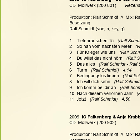
CD  Mollwerk (200 801)       
Rezens
Produktion: Ralf Schmidt  //  Mix: Ra
Besetzung:
Ralf Schmidt (voc, p, key, g)
1    Tiefenrauschen 15  
 (Ralf Schmi
2    So nah vom nächsten Meer   
(R
3    Für Krieger wie uns   
(Ralf Schm
4    Du willst das nicht hörn 
  (Ralf 
5    Das alles   
(Ralf Schmidt - Ralf 
6    Turm   
(Ralf Schmidt)   4:14
7    Bedingungslos lieben  
 (Ralf Sc
8    Ich will dich sehn   
(Ralf Schmidt
9    Ich komm bei dir an 
  (Ralf Schm
10  Nach diesem verlornen Jahr 
  (
11  Jetzt  
 (Ralf Schmidt)   4:50
2009 
 IC Falkenberg & Anja Krabb
CD  Mollwerk (200 902)
Produktion: Ralf Schmidt  //  Mix: Ra