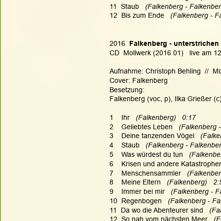
11  Staub  
 (Falkenberg - Falkenber
12  Bis zum Ende   
(Falkenberg - F
2016
  Falkenberg - unterstrichen 
CD  Mollwerk (2016 01)   live am 12
Aufnahme: Christoph Behling  //  Mi
Cover: Falkenberg
Besetzung:
Falkenberg (voc, p), Ilka Grießer (
1    Ihr   
(Falkenberg)   0:17
2    Geliebtes Leben   
(Falkenberg -
3    Deine tanzenden Vögel  
 (Falke
4    Staub   
(Falkenberg - Falkenber
5    Was würdest du tun  
 (Falkenbe
6    Krisen und andere Katastrophen
7    Menschensammler   
(Falkenber
8    Meine Eltern   
(Falkenberg)   2:
9    Immer bei mir   
(Falkenberg - F
10  Regenbogen   
(Falkenberg - Fa
11  Da wo die Abenteurer sind   
(Fa
12  So nah vom nächsten Meer   
(F