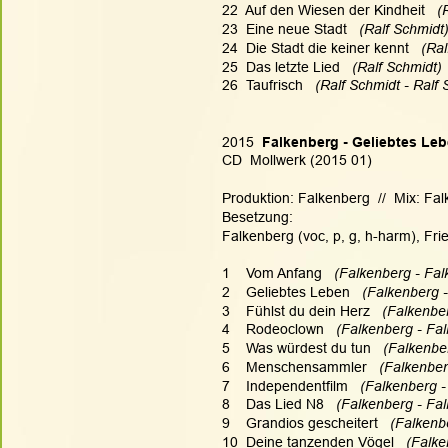
22  Auf den Wiesen der Kindheit  
 (
23  Eine neue Stadt  
 (Ralf Schmidt)
24  Die Stadt die keiner kennt  
 (Ral
25  Das letzte Lied  
 (Ralf Schmidt) 
26  Taufrisch   
(Ralf Schmidt - Ralf 
2015
  Falkenberg - Geliebtes Le
CD  Mollwerk (2015 01)
Produktion: Falkenberg  //  Mix: Fa
Besetzung:
Falkenberg (voc, p, g, h-harm), Fri
1    Vom Anfang  
 (Falkenberg - Fal
2    Geliebtes Leben   
(Falkenberg -
3    Fühlst du dein Herz   
(Falkenber
4    Rodeoclown 
  (Falkenberg - Fa
5    Was würdest du tun  
 (Falkenbe
6    Menschensammler  
 (Falkenber
7    Independentfilm 
  (Falkenberg -
8    Das Lied N8 
  (Falkenberg - Fa
9    Grandios gescheitert  
 (Falkenb
10  Deine tanzenden Vögel 
  (Falk