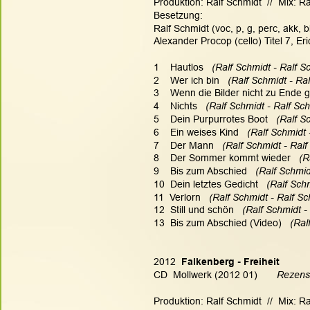
Produktion: Ralf Schmidt  //  Mix: 
Besetzung:
Ralf Schmidt (voc, p, g, perc, akk, 
Alexander Procop (cello) Titel 7, Eric
1    Hautlos  
 (Ralf Schmidt - Ralf S
2    Wer ich bin   
(Ralf Schmidt - Ral
3    Wenn die Bilder nicht zu Ende g
4    Nichts   
(Ralf Schmidt - Ralf Sch
5    Dein Purpurrotes Boot   
(Ralf S
6    Ein weises Kind  
 (Ralf Schmidt 
7    Der Mann 
  (Ralf Schmidt - Ralf
8    Der Sommer kommt wieder   
(R
9    Bis zum Abschied   
(Ralf Schmid
10  Dein letztes Gedicht   
(Ralf Schm
11  Verlorn   
(Ralf Schmidt - Ralf Sc
12  Still und schön   
(Ralf Schmidt -
13  Bis zum Abschied (Video)  
 (Ral
2012
  Falkenberg - Freiheit
CD  Mollwerk (2012 01)       
Rezensi
Produktion: Ralf Schmidt  //  Mix: 