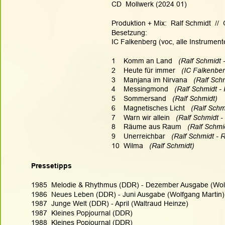
CD  Mollwerk (2024 01)
Produktion + Mix:  Ralf Schmidt  // 
Besetzung: 
IC Falkenberg (voc, alle Instrument
1    Komm an Land  
 (Ralf Schmidt 
2    Heute für immer   
(IC Falkenber
3    Manjana im Nirvana  
 (Ralf Sch
4    Messingmond  
 (Ralf Schmidt - 
5    Sommersand   
(Ralf Schmidt)
6    Magnetisches Licht  
 (Ralf Schm
7    Warn wir allein   
(Ralf Schmidt -
8    Räume aus Raum  
 (Ralf Schmi
9    Unerreichbar   
(Ralf Schmidt - 
10  Wilma 
  (Ralf Schmidt)  
Pressetipps
1985  Melodie & Rhythmus (DDR) - Dezember Ausgabe (Wol
1986  Neues Leben (DDR) - Juni Ausgabe (Wolfgang Martin)
1987  Junge Welt (DDR) - April (Waltraud Heinze)
1987  Kleines Popjournal (DDR)
1988  Kleines Popjournal (DDR)