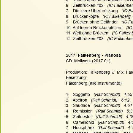
6    Zeitbrücken #02  
 (IC Falkenber
7    Die leere Überbrückung  
 (IC F
8    Brückenköpfe  
 (IC Falkenberg 
9    Brücken ohne Geländer  
 (IC F
10  Auf leeren Brückenpfeilern   
(IC
11  Welt ohne Brücken  
 (IC Falken
12  Zeitbrücken #03   
(IC Falkenber
2017
  Falkenberg - Pianosa
CD  Mollwerk (2017 01)
Produktion: Falkenberg  //  Mix: Fa
Besetzung:
Falkenberg (alle Instrumente)
1    Soggetto  
 (Ralf Schmidt)   1:55
2    Apeiron   
(Ralf Schmidt)   6:12
3    Saudade   
(Ralf Schmidt)   4:51
4    Remission  
 (Ralf Schmidt)   5:3
5    Zeitnester  
 (Ralf Schmidt)   4:3
6    Camelionid   
(Ralf Schmidt)   4:
7    Noosphäre   
(Ralf Schmidt)   4: