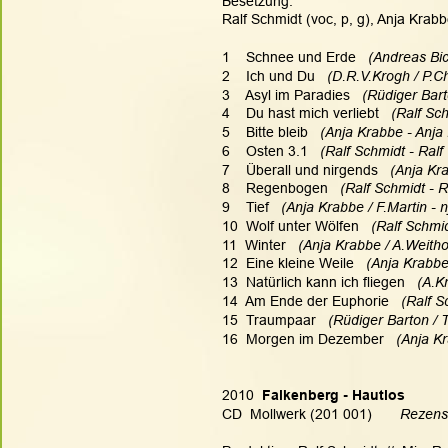
Besetzung:
Ralf Schmidt (voc, p, g), Anja Krabb
1    Schnee und Erde   
(Andreas Bic
2    Ich und Du   
(D.R.V.Krogh / P.Ch
3    Asyl im Paradies  
 (Rüdiger Bar
4    Du hast mich verliebt   
(Ralf Sch
5    Bitte bleib 
  (Anja Krabbe - Anja
6    Osten 3.1  
 (Ralf Schmidt - Ralf
7    Überall und nirgends   
(Anja Kra
8    Regenbogen   
(Ralf Schmidt - R
9    Tief  
 (Anja Krabbe / F.Martin - n
10  Wolf unter Wölfen   
(Ralf Schmid
11  Winter   
(Anja Krabbe / A.Weithol
12  Eine kleine Weile  
 (Anja Krabbe
13  Natürlich kann ich fliegen 
  (A.K
14  Am Ende der Euphorie  
 (Ralf S
15  Traumpaar   
(Rüdiger Barton /
16  Morgen im Dezember  
 (Anja Kr
2010
  Falkenberg - Hautlos
CD  Mollwerk (201 001)       
Rezens