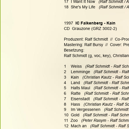
17  I Want It Now  
 (Ralf Schmidt / 
18  She's My Life  
 (Ralf Schmidt / 
1997
  IC Falkenberg - Kain
CD  Grauzone (GRZ 3002-2)
Produzent: Ralf Schmidt  //  Co-Pro
Mastering: Ralf Bursy  //  Cover: P
Besetzung:
Ralf Schmidt (g, voc, key), Christia
1    Weiss  
 (Ralf Schmidt - Ralf Sch
2    Lemminge  
 (Ralf Schmidt - Ral
3    Kain   
(Christian Kautz - Ralf Sc
4    Land   
(Ralf Schmidt - Ralf Schm
5    Halts Maul  
 (Ralf Schmidt - Ral
6    Ratte   
(Ralf Schmidt - Ralf Schm
7    Eisenstadt  
 (Ralf Schmidt - Ral
8    Hass  
 (Christian Kautz - Ralf S
9    Im Vergessenen   
(Ralf Schmidt 
10  Gold  
 (Ralf Schmidt - Ralf Schm
11  Zoo   
(Peter Rasym - Ralf Schmi
12  Mach an   
(Ralf Schmidt - Ralf 