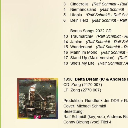
3    Cinderella   
(Ralf Schmidt - Ralf
4    Niemandsland   
(Ralf Schmidt -
5    Utopia   
(Ralf Schmidt - Ralf Sch
6    Dein Herz   
(Ralf Schmidt - Ralf
      Bonus Songs 2022 CD
13  Traumarchiv  
 (Ralf Schmidt - R
14  Janine  
 (Ralf Schmidt - Ralf Sc
15  Wunderland   
(Ralf Schmidt - Ra
16  Mann im Mond  
 (Ralf Schmidt -
17  Stand Up (Maxi-Version)   
(Ralf
18  She's My Life  
 (Ralf Schmidt / 
1990
  Delta Dream (IC & Andreas 
CD  Zong (2170 007)
LP  Zong (2770 007)
Produktion: Rundfunk der DDR + Ralf
Cover: Michael Schmidt
Besetzung:
Ralf Schmidt (key, voc), Andreas Bi
Conny Bicking (voc) Titel 4