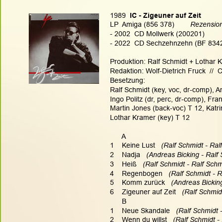
1989
  IC - Zigeuner auf Zeit
LP  Amiga (856 378)        
Rezension
- 2002  CD Mollwerk (200201)
- 2022  CD Sechzehnzehn (BF 8342/
Produktion: Ralf Schmidt + Lothar K
Redaktion: Wolf-Dietrich Fruck  // 
Besetzung:
Ralf Schmidt (key, voc, dr-comp), A
Ingo Politz (dr, perc, dr-comp), Fr
Martin Jones (back-voc) T 12, Katr
Lothar Kramer (key) T 12
      A
1    Keine Lust   
(Ralf Schmidt - Ral
2    Nadja   
(Andreas Bicking - Ralf 
3    Heiß   
(Ralf Schmidt - Ralf Schm
4    Regenbogen   
(Ralf Schmidt - R
5    Komm zurück   
(Andreas Bicking
6    Zigeuner auf Zeit   
(Ralf Schmidt
      B
1    Neue Skandale   
(Ralf Schmidt -
2    Wenn du willst   
(Ralf Schmidt -