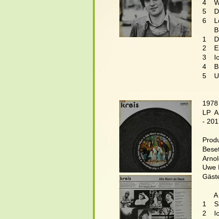
4    
5    
6    L
      B
1    
2    
3    
4    
5    
1978
LP  
- 20
Produ
Bese
Arnol
Uwe P
Gäste
      A
1    
2    I