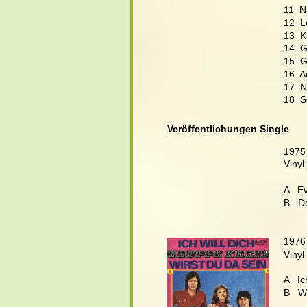
11  N
12  L
13  K
14  G
15  G
16  A
17  N
18  S
Veröffentlichungen Single
1975
Vinyl
A   E
B   D
1976
Vinyl
A   Ic
B   W