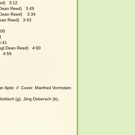
ed)   3:12
.Dean Reed)   3:49
.Dean Reed)    3:34
Dean Reed)   3:43
:00
1
:41  
engl.Dean Reed)   4:00
   4:59
r Apitz  //  Cover: Manfred Vormstein
icklisch (g), Jörg Dobersch (b), 