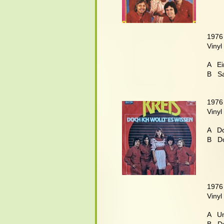
1976
Vinyl
A   E
B   S
1976
Vinyl
A   D
B   D
1976
Vinyl
A   U