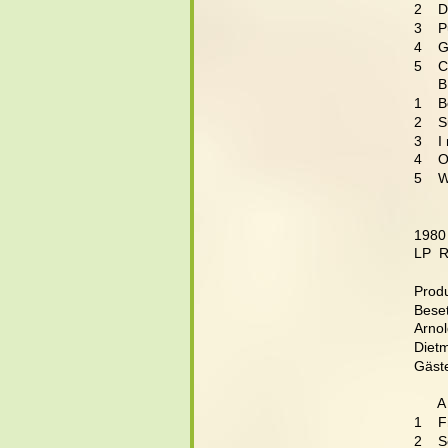
2    
3    
4    
5    
      B
1    
2    
3    
4    
5    
1980
LP  
Produ
Bese
Arnol
Dietm
Gäste
      A
1    F
2    