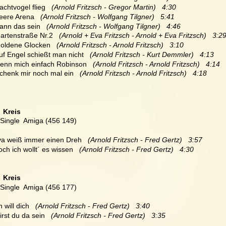
achtvogel flieg   
(Arnold Fritzsch - Gregor Martin)   4:30
eere Arena 
  (Arnold Fritzsch - Wolfgang Tilgner)   5:41
ann das sein   
(Arnold Fritzsch - Wolfgang Tilgner)   4:46
artenstraße Nr.2   
(Arnold + Eva Fritzsch - Arnold + Eva Fritzsch)   3:2
oldene Glocken  
 (Arnold Fritzsch - Arnold Fritzsch)   3:10
uf Engel schießt man nicht   
(Arnold Fritzsch - Kurt Demmler)   4:13
enn mich einfach Robinson   
(Arnold Fritzsch - Arnold Fritzsch)   4:14
chenk mir noch mal ein   
(Arnold Fritzsch - Arnold Fritzsch)   4:18
 
 Kreis
 Single  Amiga (456 149)
va weiß immer einen Dreh   
(Arnold Fritzsch - Fred Gertz)   3:57
och ich wollt´ es wissen   
(Arnold Fritzsch - Fred Gertz)   4:30
  Kreis
 Single  Amiga (456 177)
h will dich   
(Arnold Fritzsch - Fred Gertz)   3:40
irst du da sein  
 (Arnold Fritzsch - Fred Gertz)   3:35