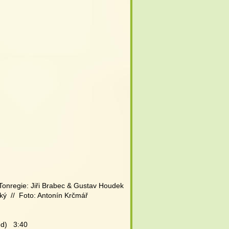
  Tonregie: Jiři Brabec & Gustav Houdek
ký  //  Foto: Antonín Krčmář
d)   3:40