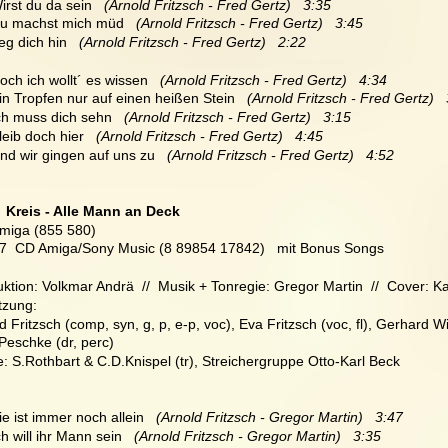
Wirst du da sein   
(Arnold Fritzsch - Fred Gertz)   3:35
Du machst mich müd  
 (Arnold Fritzsch - Fred Gertz)   3:45
eg dich hin   
(Arnold Fritzsch - Fred Gertz)   2:22
Doch ich wollt´ es wissen   
(Arnold Fritzsch - Fred Gertz)   4:34
Ein Tropfen nur auf einen heißen Stein   
(Arnold Fritzsch - Fred Gertz)  
Ich muss dich sehn   
(Arnold Fritzsch - Fred Gertz)   3:15
Bleib doch hier  
 (Arnold Fritzsch - Fred Gertz)   4:45
Und wir gingen auf uns zu   
(Arnold Fritzsch - Fred Gertz)   4:52
  Kreis - Alle Mann an Deck
Amiga (855 580)
17  CD Amiga/Sony Music (8 89854 17842)   mit Bonus Songs
ktion: Volkmar Andrä  //  Musik + Tonregie: Gregor Martin  //  Cover: Ka
tzung:
d Fritzsch (comp, syn, g, p, e-p, voc), Eva Fritzsch (voc, fl), Gerhard Wit
eschke (dr, perc)
: S.Rothbart & C.D.Knispel (tr), Streichergruppe Otto-Karl Beck
Sie ist immer noch allein  
 (Arnold Fritzsch - Gregor Martin)   3:47
ch will ihr Mann sein  
 (Arnold Fritzsch - Gregor Martin)   3:35