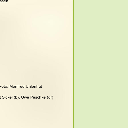
issen
 Foto: Manfred Uhlenhut
ut Sickel (b), Uwe Peschke (dr)