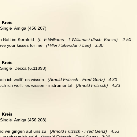
 
 Kreis
 Single  Amiga (456 207)
in Bett im Kornfeld  
 (L..E.Williams - T.Williams / dtsch: Kunze)    2:50
ave your kisses for me  
 (Hiller / Sheridan / Lee)   3:30
 
 Kreis
 Single  Decca (6.11893)
och ich wollt´ es wissen   
(Arnold Fritzsch - Fred Gertz)   4:30
och ich wollt´ es wissen - instrumental  
 (Arnold Fritzsch)   4:23
  Kreis
 Single  Amiga (456 208)
nd wir gingen auf uns zu   
(Arnold Fritzsch - Fred Gertz)   4:53