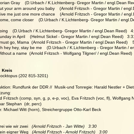
Dorian Gray    (D.Urbach / K.Lichtenberg- Gregor Martin / engl.Dean Re
Put your arm around you baby    (Arnold Fritzsch - Gregor Martin / engl
Give me just one more chance    (Arnold Fritzsch - Gregor Martin / engl
Come, come closer    (D.Urbach / K.Lichtenberg- Gregor Martin / engl.
Boing    (D.Urbach / K.Lichtenberg- Gregor Martin / engl.Dean Reed)   4
Sunday in April    (Helmut Sickel - Gregor Martin / engl.Dean Reed)   3:3
I must go, Mama  (Arnold Fritzsch - Gregor Martin / engl.Dean Reed)    5
Oh hey hey, stay be me    (D.Urbach / K.Lichtenberg - Gregor Martin / 
Without a name  (Arnold Fritzsch - Wolfgang Tilgner/ / engl.Dean Reed) 
  Kreis
Rocktopus (202 815-3201)
ktion: Rundfunk der DDR //  Musik-und Tonregie: Harald Nestler + Diete
tzung:
d Fritzsch (comp, syn, g, p, e-p, voc), Eva Fritzsch (voc, fl), Wolfgang N
ar Stephan  (dr, perc)
: Michael Witt (horn), Streichergruppe Otto-Karl Beck
rei wie wir zwei  
 (Arnold Fritzsch - Jan Witte)   3:30
Sein eigner Weg  
 (Arnold Fritzsch - Arnold Fritzsch)   3:00