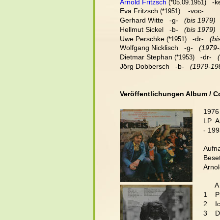
Arnold Fritzsch
   -k
 (*05.09.1951)
Eva Fritzsch
    -voc-
 (*1951)
Gerhard Witte   -g-   
(bis 1979)
Hellmut Sickel   -b-   
(bis 1979)
Uwe Perschke
   -dr-   
(bi
 (*1951)
Wolfgang Nicklisch   -g-   
(1979
Dietmar Stephan
   -dr-   
 (*1953)
Jörg Dobbersch   -b-  
 (1979-19
Veröffentlichungen Album / C
1976
LP  A
- 19
Aufna
Bese
Arnol
      A
1    P
2    I
3    