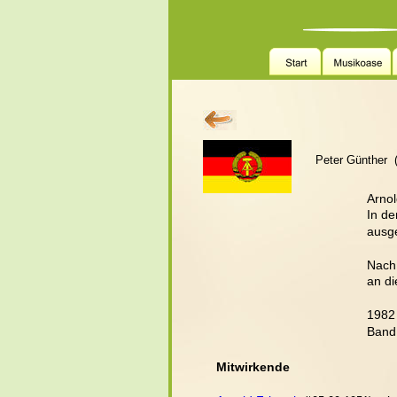
Peter Günther  
Arnol
In de
ausge
Nach 
an di
1982 
Band,
Mitwirkende