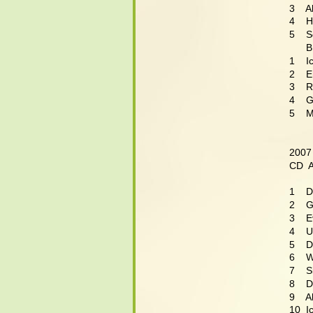
3    A
4    H
5    
      B
1    I
2    E
3    
4    
5    
2007
CD  
1    
2    
3    
4    
5    
6    
7    
8    
9    
10  I