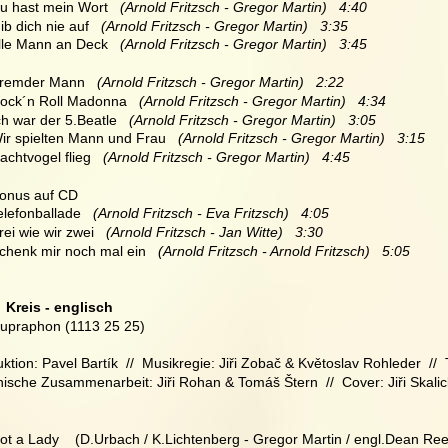
Du hast mein Wort   
(Arnold Fritzsch - Gregor Martin)   4:40
ib dich nie auf   
(Arnold Fritzsch - Gregor Martin)   3:35
Alle Mann an Deck  
 (Arnold Fritzsch - Gregor Martin)   3:45
Fremder Mann  
 (Arnold Fritzsch - Gregor Martin)   2:22
Rock´n Roll Madonna  
 (Arnold Fritzsch - Gregor Martin)   4:34
Ich war der 5.Beatle  
 (Arnold Fritzsch - Gregor Martin)   3:05
Wir spielten Mann und Frau  
 (Arnold Fritzsch - Gregor Martin)   3:15
Nachtvogel flieg  
 (Arnold Fritzsch - Gregor Martin)   4:45
 Bonus auf CD
elefonballade  
 (Arnold Fritzsch - Eva Fritzsch)   4:05
rei wie wir zwei   
(Arnold Fritzsch - Jan Witte)   3:30
chenk mir noch mal ein   
(Arnold Fritzsch - Arnold Fritzsch)   5:05
  Kreis - englisch
Supraphon (1113 25 25)
ktion: Pavel Bartík  //  Musikregie: Jiři Zobač & Květoslav Rohleder  //
ische Zusammenarbeit: Jiři Rohan & Tomáš Štern  //  Cover: Jiři Skalic
Not a Lady    (D.Urbach / K.Lichtenberg - Gregor Martin / engl.Dean Ree