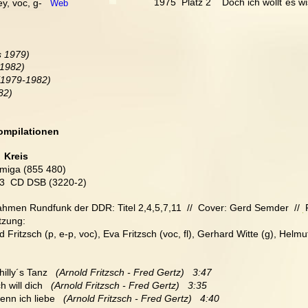
1975  Platz 2    Doch ich wollt`es w
ey, voc, g-   
Web
s 1979)
-1982)
(1979-1982)
82)
ompilationen
 
 Kreis
miga (855 480) 
93  CD DSB (3220-2)
hmen Rundfunk der DDR: Titel 2,4,5,7,11  //  Cover: Gerd Semder  // 
tzung:
d Fritzsch (p, e-p, voc), Eva Fritzsch (voc, fl), Gerhard Witte (g), Helm
hilly´s Tanz  
 (Arnold Fritzsch - Fred Gertz)   3:47
ch will dich   
(Arnold Fritzsch - Fred Gertz)   3:35
Denn ich liebe   
(Arnold Fritzsch - Fred Gertz)   4:40