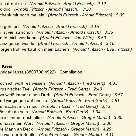
lles dreht sich   
(Arnold Fritzsch - Arnold Fritzsch)   2:12
oldrio   
(Arnold Fritzsch - Arnold Fritzsch)   3:20
Schenk mir noch mal ein   
(Arnold Fritzsch - Arnold Fritzsch)   5:05
ch geh fort  
 (Arnold Fritzsch - Arnold Fritzsch)   3:15
r ist viel zu schön   
(Arnold Fritzsch - Arnold Fritzsch)   3:35
Rette mich wer kann   
(Arnold Fritzsch - Jan Witte)   3:50
Ganz genau wie du   
(Arnold Fritzsch - Arnold Fritzsch)   3:10
Morgen früh verkauf ich mein Lachen  
 (Arnold Fritzsch - Eva Fritzsch)  
  Kreis
Amiga/Hansa (8869706 4922)   Compilation
Doch ich wollt´ es wissen  
 (Arnold Fritzsch - Fred Gertz)   4:33
Grusinischer Tee   
(Arnold Fritzsch - Fred Gertz)   2:40
Eva weiß immer einen Dreh  
 (Arnold Fritzsch - Fred Gertz)   3:57
Und wir gingen auf uns zu 
  (Arnold Fritzsch - Fred Gertz)   4:51
Du machst mich müd   
(Arnold Fritzsch - Fred Gertz)   3:43
Wirst du da sein  
 (Arnold Fritzsch - Fred Gertz)   3:34
Sie ist immer noch allein  
 (Arnold Fritzsch - Gregor Martin)   3:30
Du hast mein Wort  
 (Arnold Fritzsch - Gregor Martin)   3:30
Alle Mann an Deck  
 (Arnold Fritzsch - Gregor Martin)   4:29
ch war der 5.Beatle  
 (Arnold Fritzsch - Gregor Martin)   4:11