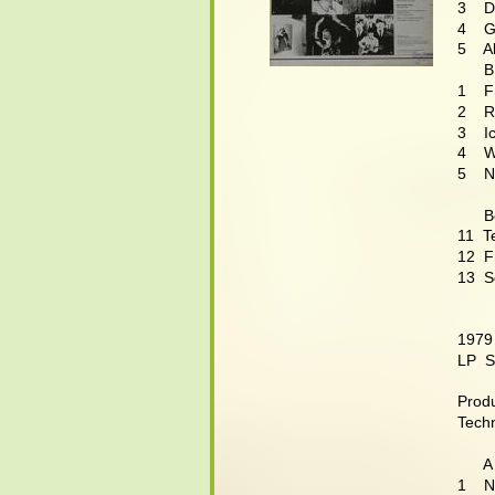
3    
4    G
5    
      B
1    
2    
3    
4    
5    
     
11  T
12  F
13  S
1979
LP  
Produ
Techn
      A
1    