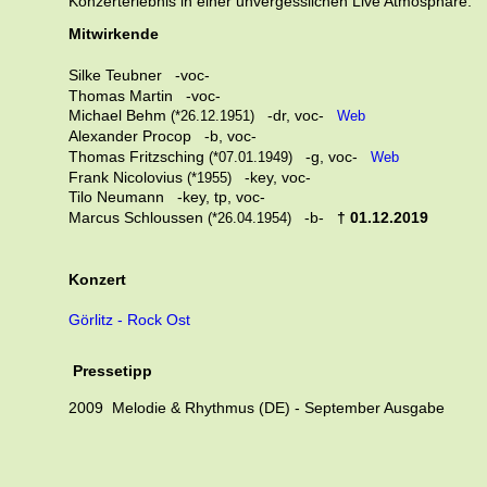
Konzerterlebnis in einer unvergesslichen Live Atmosphäre.
Mitwirkende
Silke Teubner   -voc-
Thomas Martin   -voc-
Michael Behm
   -dr, voc-   
 (*26.12.1951)
Web
Alexander Procop   -b, voc-
Thomas Fritzsching 
   -g, voc-   
(*07.01.1949)
Web
Frank Nicolovius 
   -key, voc-
(*1955)
Tilo Neumann   -key, tp, voc-
Marcus Schloussen
   -b-   
† 01.12.2019
 (*26.04.1954)
Konzert
Görlitz - Rock Ost
Pressetipp
2009  Melodie & Rhythmus (DE) - 
September 
Ausgabe