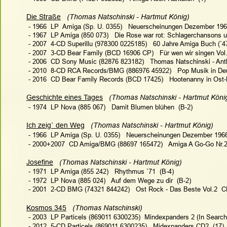
Die Straße
(Thomas Natschinski - Hartmut König)   
 - 1966  LP  Amiga (Sp. U. 0355)   Neuerscheinungen Dezember 196
 - 1967  LP Amiga (850 073)   Die Rose war rot: Schlagerchansons u
 - 2007  4-CD Superillu (978300 0225185)   60 Jahre Amiga Buch (`4
 - 2007  3-CD Bear Family (BCD 16906 CP)   Für wen wir singen Vol
 - 2006  CD Sony Music (82876 823182)   Thomas Natschinski - Anth
 - 2010  8-CD RCA Records/BMG (886976 45922)   Pop Musik in De
 - 2016  CD Bear Family Records (BCD 17425)   Hootenanny in Ost-B
Geschichte eines Tages
(Thomas Natschinski - Hartmut König
 - 1974  LP Nova (885 067)   Damit Blumen blühen  (B-2)
Ich zeig` den Weg
(Thomas Natschinski - Hartmut König)   
 - 1966  LP Amiga (Sp. U. 0355)   Neuerscheinungen Dezember 1966
 - 2000+2007  CD Amiga/BMG (88697 165472)   Amiga A Go-Go Nr.2 
Josefine
 (Thomas Natschinski - Hartmut König)  
 - 1971  LP Amiga (855 242)   Rhythmus `71  (B-4)
 - 1972  LP Nova (885 024)   Auf dem Wege zu dir  (B-2)
 - 2001  2-CD BMG (74321 844242)   Ost Rock - Das Beste Vol.2  C
Kosmos 345
 (Thomas Natschinski)   
 - 2003  LP Particels (869011 6300235)  Mindexpanders 2 (In Search
 - 2012  5-CD Particels (869011 6300235)   Midexpanders CD2  (17)