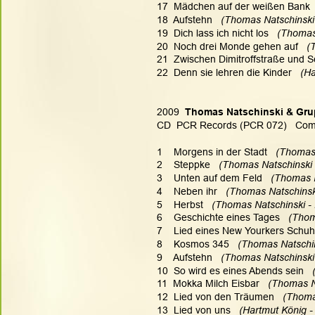
17  Mädchen auf der weißen Bank 
18  Aufstehn 
  (Thomas Natschinski 
19  Dich lass ich nicht los 
  (Thomas
20  Noch drei Monde gehen auf  
 (
21  Zwischen Dimitroffstraße und Se
22  Denn sie lehren die Kinder   
(Ha
2009
  Thomas Natschinski & Gr
CD  PCR Records (PCR 072)   Comp
1    Morgens in der Stadt   
(Thomas 
2    Steppke  
 (Thomas Natschinski 
3    Unten auf dem Feld   
(Thomas N
4    Neben ihr  
 (Thomas Natschinski
5    Herbst  
 (Thomas Natschinski - 
6    Geschichte eines Tages   
(Thom
7    Lied eines New Yourkers Schuh
8    Kosmos 345   
(Thomas Natschin
9    Aufstehn   
(Thomas Natschinski 
10  So wird es eines Abends sein  
 
11  Mokka Milch Eisbar   
(Thomas Na
12  Lied von den Träumen 
  (Thoma
13  Lied von uns
   (Hartmut König 