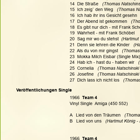
14  Die Straße  
 (Thomas Natschins
15  Ich zeig` den Weg   
(Thomas Nat
16  Ich hab ihr ins Gesicht gesehn  
17  Der Abend ist gekommen   
(Tho
18  Es gibt nur dich - mit Frank Sch
19  Wahrheit - mit Frank Schöbel
20  Sag mir wo du stehst 
 (Hartmut
21  Denn sie lehren die Kinder   
(Ha
22  Als du von mir gingst   
(Thomas 
23  Mokka Milch Eisbar (Single Mix)
24  Hab ich - hast du - haben wir   
25  Cornelia   
(Thomas Natschinski 
26  Josefine  
 (Thomas Natschinski 
27  Dich lass ich nicht los 
  (Thomas
Veröffentlichungen Single
1966
  Team 4
Vinyl Single  Amiga (450 552)
A   Lied von den Träumen 
  (Thoma
B   Lied von uns  
 (Hartmut König -
1966 
 Team 4