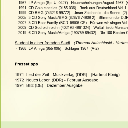
 - 1967  LP Amiga (Sp. U. 0427)   Neuerscheinungen August 1967  (
 - 1991  CD Gala classics (0185 036)   Rock aus Deutschland Vol.1  
 - 1999  CD BMG (743216 99772)   Unser Zeichen ist die Sonne  (2)
 - 2005  3-CD Sony Music/BMG (82876 74909 2)   Stimmen der DDR
 - 2007  3-CD Bear Family (BCD 16906 CP)   Für wen wir singen Vol
 - 2009  CD Sechzehnzehn (402193 4961324)   Weltall-Erde-Mensch 
 - 2019  6-CD Sony Music/Amiga (190759 89432)   Die 100 Besten O
Student in einer fremden Stadt
(Thomas Natschinski - Hartmu
 - 1968  LP Amiga (855 095)   Schlager 1967  (A-2)
Pressetipps
1971  Lied der Zeit - Musikverlag (DDR) - (Hartmut König)
1972  Neues Leben (DDR) - Februar Ausgabe
1991  Blitz (DE) - Dezember Ausgabe