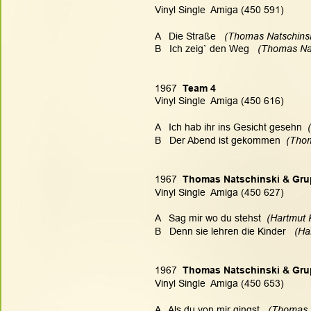
Vinyl Single  Amiga (450 591)
A   Die Straße   
(Thomas Natschinski
B   Ich zeig` den Weg   
(Thomas Nat
1967
  Team 4
Vinyl Single  Amiga (450 616)
A   Ich hab ihr ins Gesicht gesehn 
 
B   Der Abend ist gekommen
  (Tho
1967
  Thomas Natschinski & Gr
Vinyl Single  Amiga (450 627)
A   Sag mir wo du stehst  
(Hartmut 
B   Denn sie lehren die Kinder   
(Ha
1967
  Thomas Natschinski & Grup
Vinyl Single  Amiga (450 653)
A   Als du von mir gingst   
(Thomas N