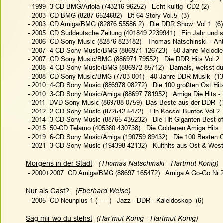
 - 1999  3-CD BMG/Ariola (743216 96252)   Echt kultig  CD2 (2)
 - 2003  CD BMG (8287 6524682)   Dt-64 Story Vol.5  (3)
 - 2003  CD Amiga/BMG (82876 55586 2)   Die DDR Show  Vol.1  (6)
 - 2005  CD Süddeutsche Zeitung (401849 2239941)   Ein Jahr und s
 - 2006  CD Sony Music (82876 823182)   Thomas Natschinski – Anth
 - 2007  4-CD Sony Music/BMG (886971 126723)   50 Jahre Melodi
 - 2007  CD Sony Music/BMG (886971 79552)   Die DDR Hits Vol.2  
 - 2008  4-CD Sony Music/BMG (886972 85712)   Damals, weisst du
 - 2008  CD Sony Music/BMG (7703 001)   40 Jahre DDR Musik  (13
 - 2010  4-CD Sony Music (886978 08272)   Die 100 größten Ost Hits
 - 2010  3-CD Sony Music/Amiga (88697 781952)   Amiga Die Hits -
 - 2011  DVD Sony Music (869788 0759)  Das Beste aus der DDR  (
 - 2012  2-CD Sony Music (872542 5472)   Ein Kessel Buntes Vol.2 
 - 2014  3-CD Sony Music (88765 435232)   Die Hit-Giganten Best o
 - 
2015  50-CD Telamo (405380 430738)   Die Goldenen Amiga Hits 
 - 2019  6-CD Sony Music/Amiga (190759 89432)   Die 100 Besten O
 - 
2021  3-CD Sony Music (194398 42132)   Kulthits aus Ost & West
Morgens in der Stadt
(Thomas Natschinski - Hartmut König)  
 - 2000+2007  CD Amiga/BMG (88697 165472)   Amiga A Go-Go Nr.2 
Nur als Gast?
(Eberhard Weise)   
 - 2005  CD Neunplus 1 (------)   Jazz - DDR - Kaleidoskop  (6)
Sag mir wo du stehst
(Hartmut König - Hartmut König)  