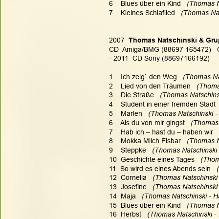
6    Blues über ein Kind 
  (Thomas N
7    Kleines Schlaflied  
 (Thomas Nat
2007
  Thomas Natschinski & Gr
CD  Amiga/BMG (88697 165472)   
- 2011  CD Sony (88697166192)
1    Ich zeig` den Weg  
 (Thomas Nat
2    Lied von den Träumen   
(Thomas
3    Die Straße   
(Thomas Natschinsk
4    Student in einer fremden Stadt 
5    Marlen  
 (Thomas Natschinski -
6    Als du von mir gingst  
 (Thomas 
7    Hab ich – hast du – haben wir   
8    Mokka Milch Eisbar   
(Thomas Na
9    Steppke   
(Thomas Natschinski 
10  Geschichte eines Tages  
 (Thom
11  So wird es eines Abends sein 
  
12  Cornelia 
  (Thomas Natschinski 
13  Josefine  
 (Thomas Natschinski 
14  Maja  
 (Thomas Natschinski - H
15  Blues über ein Kind   
(Thomas Na
16  Herbst   
(Thomas Natschinski - 