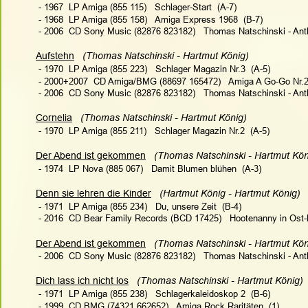
 - 1967  LP Amiga (855 115)   Schlager-Start  (A-7)
 - 1968  LP Amiga (855 158)   Amiga Express 1968  (B-7)
 - 2006  CD Sony Music (82876 823182)   Thomas Natschinski - Anth
Aufstehn
 (Thomas Natschinski - Hartmut König)  
 - 1970  LP Amiga (855 223)   Schlager Magazin Nr.3  (A-5)
 - 2000+2007  CD Amiga/BMG (88697 165472)   Amiga A Go-Go Nr.2 
 - 2006  CD Sony Music (82876 823182)   Thomas Natschinski - Anth
Cornelia
(Thomas Natschinski - Hartmut König)  
 - 1970  LP Amiga (855 211)   Schlager Magazin Nr.2  (A-5)
Der Abend ist gekommen
 (Thomas Natschinski - Hartmut Köni
 - 1974  LP Nova (885 067)   Damit Blumen blühen  (A-3)
Denn sie lehren die Kinder
(Hartmut König - Hartmut König)  
 - 1971  LP Amiga (855 234)   Du, unsere Zeit  (B-4)
 - 2016  CD Bear Family Records (BCD 17425)   Hootenanny in Ost-B
Der Abend ist gekommen
(Thomas Natschinski - Hartmut Köni
 - 2006  CD Sony Music (82876 823182)   Thomas Natschinski - Anth
Dich lass ich nicht los
 (Thomas Natschinski - Hartmut König)  
 - 1971  LP Amiga (855 238)   Schlagerkaleidoskop 2  (B-6)
 - 1999  CD BMG (74321 662652)   Amiga Rock Raritäten  (1)