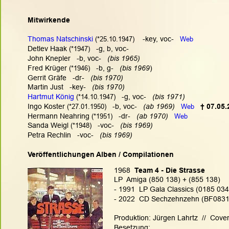
Mitwirkende
Thomas Natschinski
(*25.10.1947)
   -key, voc-
Web
Detlev Haak
 (*1947)
   -g, b, voc-
John Knepler   -b, voc-   
(bis 1965)
Fred Krüger
 (*1946)
   -b, g-   
(bis 1969
)
Gerrit Gräfe   -dr-   
(bis 1970)
Martin Just   -key-   
(bis 1970)
Hartmut König
(*14.10.1947)
   -g, voc-   
(bis 1971)
Ingo Koster
 (*27.01.1950)
   -b, voc-  
 (ab 1969)   
Web
† 07.05.
Hermann Neahring
 (*1951)
   -dr-   
(ab 1970)   
Web
Sanda Weigl 
(*1948)
   -voc-   
(bis 1969)
Petra Rechlin   -voc-   
(bis 1969)
Veröffentlichungen Alben / Compilationen
1968 
 Team 4 - Die Strasse
LP  Amiga (850 138) + (855 138)
- 1991  LP Gala Classics (0185 034
- 2022  CD Sechzehnzehn (BF08312/
Produktion: Jürgen Lahrtz  //  Cove
Besetzung: