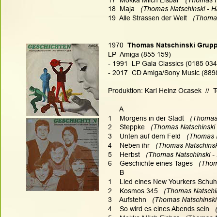
18  Maja   
(Thomas Natschinski - Ha
19  Alle Strassen der Welt 
  (Thomas
1970
  Thomas Natschinski Grupp
LP  Amiga (855 159)
- 1991  LP Gala Classics (0185 034
- 2017  CD Amiga/Sony Music (8898
Produktion: Karl Heinz Ocasek  //  
      A
1    Morgens in der Stadt   
(Thomas 
2    Steppke  
 (Thomas Natschinski 
3    Unten auf dem Feld   
(Thomas N
4    Neben ihr  
 (Thomas Natschinski
5    Herbst  
 (Thomas Natschinski - 
6    Geschichte eines Tages   
(Thom
      B
1    Lied eines New Yourkers Schuh
2    Kosmos 345   
(Thomas Natschin
3    Aufstehn   
(Thomas Natschinski 
4    So wird es eines Abends sein  
 