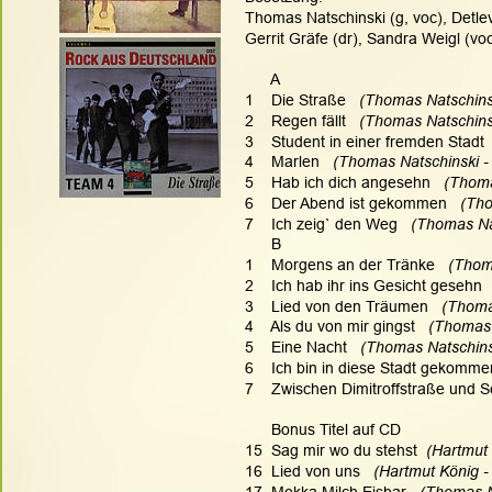
Thomas Natschinski (g, voc), Detlev 
Gerrit Gräfe (dr), Sandra Weigl (voc
      A
1    Die Straße  
 (Thomas Natschinsk
2    Regen fällt  
 (Thomas Natschinsk
3    Student in einer fremden Stadt  
4    Marlen  
 (Thomas Natschinski -
5    Hab ich dich angesehn  
 (Thoma
6    Der Abend ist gekommen   
(Tho
7    Ich zeig` den Weg   
(Thomas Nat
      B
1    Morgens an der Tränke  
 (Thom
2    Ich hab ihr ins Gesicht gesehn  
3    Lied von den Träumen 
  (Thoma
4    Als du von mir gingst   
(Thomas 
5    Eine Nacht  
 (Thomas Natschinsk
6    Ich bin in diese Stadt gekomme
7    Zwischen Dimitroffstraße und S
      Bonus Titel auf CD
15  Sag mir wo du stehst 
 (Hartmut 
16  Lied von uns
   (Hartmut König -
17  Mokka Milch Eisbar  
 (Thomas N