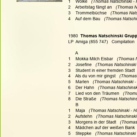
1    Wolke  
 (Thomas Natschinski - 
2    Arbeitstag fängt an   
(Thomas Na
3    Trommelbüchse  
 (Thomas Natsc
4    Auf dem Bau  
 (Thomas Natschin
1980
  Thomas Natschinski Grupp
LP  Amiga (855 747)   Compilation
      A
1    Mokka Milch Eisbar   
(Thomas Na
2    Josefine   
(Thomas Natschinski 
3    Student in einer fremden Stadt 
4    Als du von mir gingst   
(Thomas 
5    Marlen  
 (Thomas Natschinski -
6    Der Hahn   
(Thomas Natschinski
7    Lied von den Träumen   
(Thomas
8    Die Straße   
(Thomas Natschinsk
      B
1    Maja 
  (Thomas Natschinski - H
2    Aufstehn
   (Thomas Natschinski
3    Morgens in der Stadt   
(Thomas 
4    Mädchen auf der weißen Bank 
5    Steppke
   (Thomas Natschinski 