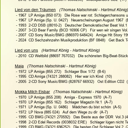
Lied von den Träumen
(Thomas Natschinski - Hartmut König)
 - 1967  LP Amiga (850 073)   Die Rose war rot: Schlagerchansons u
 - 1967  LP Amiga (Sp. U. 0427)   Neuerscheinungen August 1967  (
 - 1993  2-CD DSB ((8010-2)   Deutscher Demokratischer Beat Vol.1
 - 2007  3-CD Bear Family (BCD 16906 CP)   Für wen wir singen Vol
 - 2007  CD Sony Music/BMG (886970 648424)   Amiga Hit Story 195
 - 2024  CD Sechzehnzehn Musikproduktion (BF 0848)   Get Back To 
Lied von uns
(Hartmut König - Hartmut König)   
 - 2010  CD Weltbild (88697 767032)   Die schönsten Big-Beat-Stück
Maja
(Thomas Natschinski - Hartmut König)  
 - 1972  LP Amiga (855 272)   Schlager Box 1/72  (B-6)
 - 1995  CD Amiga (74321 288082)   Hier war ich Kind  (10)
 - 2005  2-CD Sony Music/BMG (828767 66932)   Ost Edition CD2  (
Mokka Milch Eisbar
(Thomas Natschinski - Hartmut König)   
 - 1970  LP Amiga (855 208)   Amiga - Express 1970  (A-7)
 - 1970  LP Amiga (855 162)   Schlager Magazin Nr.1  (A-7)
 - 1971  LP Amiga (Sp. U. 0486)    Mädchen du bist schön  (A-5)
 - 1972  LP Nova (885 024)   Auf dem Wege zu dir  (A-7)
 - 1995  CD BMG (74321 270592)   Das Beste aus der DDR  Vol.3 (4
 - 1998  2-CD Edel Records (0038032 ERE)   Schlager lügen nicht Te
 - 1999  CD BMG (74321 696252)   Die besten Ost Schlager Vol.2  (