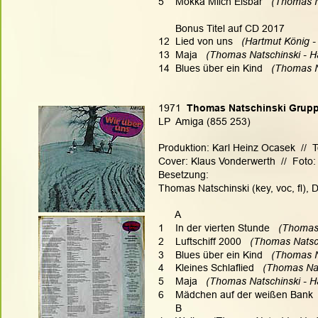
5    Mokka Milch Eisbar   
(Thomas Na
      Bonus Titel auf CD 2017
12  Lied von uns  
 (Hartmut König -
13  Maja   
(Thomas Natschinski - Ha
14  Blues über ein Kind   
(Thomas Na
1971
  Thomas Natschinski Grupp
LP  Amiga (855 253)
Produktion: Karl Heinz Ocasek  //  
Cover: Klaus Vonderwerth  //  Foto
Besetzung:
Thomas Natschinski (key, voc, fl), 
      A
1    In der vierten Stunde  
 (Thomas 
2    Luftschiff 2000  
 (Thomas Natsch
3    Blues über ein Kind  
 (Thomas N
4    Kleines Schlaflied   
(Thomas Nat
5    Maja   
(Thomas Natschinski - Ha
6    Mädchen auf der weißen Bank 
      B