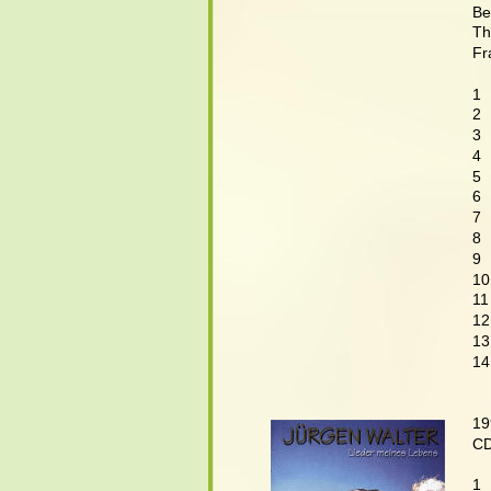
Be
Th
Fr
1 
2 
3 
4  
5 
6 
7 
8 
9 
10
11
12
13
14
19
CD
1 