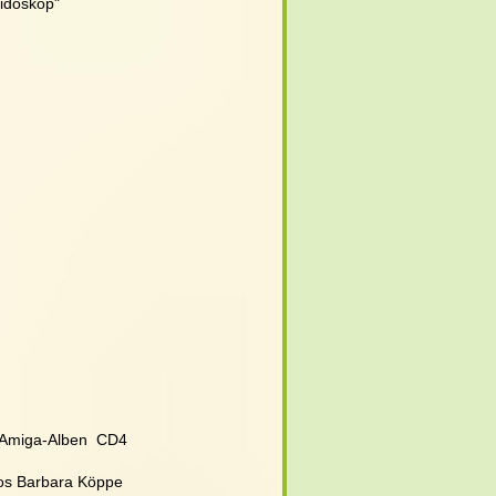
eidoskop"
l Amiga-Alben  CD4
otos Barbara Köppe