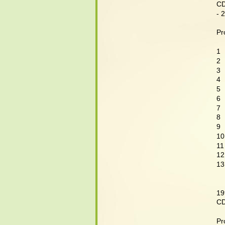
CD
- 
Pr
1 
2 
3 
4 
5 
6 
7 
8 
9 
10
11
12
13
19
CD
Pr