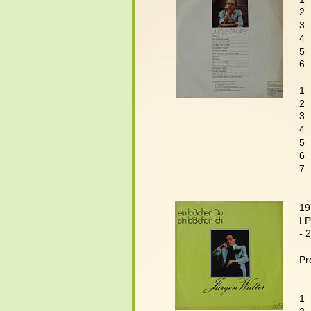
2 
3 
4  
5 
6 
   
1 
2 
3 
4 
5  
6 
7 
19
LP
- 
Pr
   
1 