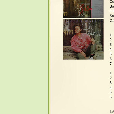
Co
Be
Jü
St
Gä
   
1  
2 
3 
4 
5 
6 
7 
   
1 
2 
3 
4 
5  
6 
19