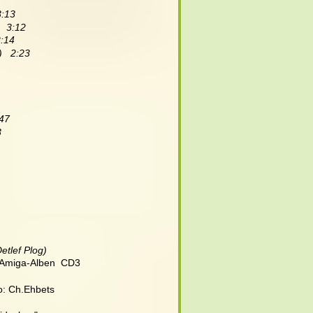
3:13
  3:12
2:14
)   2:23
:47
3
tlef Plog)
l Amiga-Alben  CD3
to: Ch.Ehbets