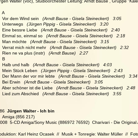
rgen Walter (voc), Studioorchester Leitung: Arndt Bause , Gruppe "Kal
   A
   Vor dem Wind sein   
(Arndt Bause - Gisela Steineckert)   3:05
   Unterwegs   
(Jürgen Pippig - Gisela Steineckert)   3:20
   Eine bessre Liebe   
(Arndt Bause - Gisela Steineckert)   2:40
   Einmal so, einmal so  
 (Arndt Bause - Gisela Steineckert)   2:18
   Man möchte  
 (Arndt Bause - Gisela Steineckert)   3:15
   Verrat mich nicht mehr 
  (Arndt Bause - Gisela Steineckert)   2:32
   Rien ne va plus (instr)  
 (Arndt Bause)   2:27
   B
   Halb und halb   
(Arndt Bause - Gisela Steineckert)   4:03
   Mein Stück Leben   
(Jürgen Pippig - Gisela Steineckert)   2:43
   Der Mann der vor mir lebte
   (Arndt Bause - Gisela Steineckert)   3:34
   Bei Erwin  
 (Arndt Bause - Gisela Steineckert)   3:05
   Aber schöner ist die Liebe  
 (Arndt Bause - Gisela Steineckert)   2:48
   Lied zum Abschied 
  (Arndt Bause - Gisela Steineckert)   3:55
86
  Jürgen Walter - Ich bin
  Amiga (856 217)
2008  5-CD Amiga/Sony Music (886972 76592)  Charivari - Die Origina
oduktion: Karl Heinz Ocasek  //  Musik + Tonregie: Walter Müller  //  F