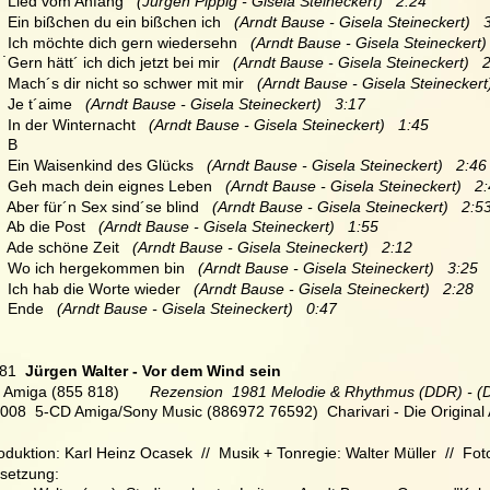
   Lied vom Anfang 
  (Jürgen Pippig - Gisela Steineckert)   2:24
   Ein bißchen du ein bißchen ich   
(Arndt Bause - Gisela Steineckert)   
   Ich möchte dich gern wiedersehn  
 (Arndt Bause - Gisela Steineckert) 
.
  Gern hätt´ ich dich jetzt bei mir   
(Arndt Bause - Gisela Steineckert)   
   Mach´s dir nicht so schwer mit mir 
  (Arndt Bause - Gisela Steineckert
   Je t´aime 
  (Arndt Bause - Gisela Steineckert)   3:17
   In der Winternacht   
(Arndt Bause - Gisela Steineckert)   1:45
   B
   Ein Waisenkind des Glücks 
  (Arndt Bause - Gisela Steineckert)   2:46
   Geh mach dein eignes Leben   
(Arndt Bause - Gisela Steineckert)   2
   Aber für´n Sex sind´se blind   
(Arndt Bause - Gisela Steineckert)   2:5
   Ab die Post  
 (Arndt Bause - Gisela Steineckert)   1:55
   Ade schöne Zeit 
  (Arndt Bause - Gisela Steineckert)   2:12
   Wo ich hergekommen bin  
 (Arndt Bause - Gisela Steineckert)   3:25
   Ich hab die Worte wieder   
(Arndt Bause - Gisela Steineckert)   2:28
   Ende  
 (Arndt Bause - Gisela Steineckert)   0:47
81
  Jürgen Walter - Vor dem Wind sein
 Amiga (855 818)       
Rezension  1981 Melodie & Rhythmus (DDR) - (De
2008  5-CD Amiga/Sony Music (886972 76592)  Charivari - Die Origina
oduktion: Karl Heinz Ocasek  //  Musik + Tonregie: Walter Müller  //  Fo
setzung: