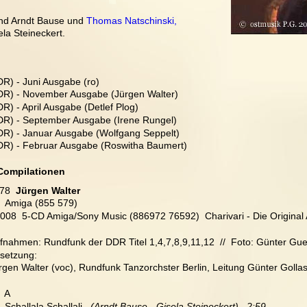
nd Arndt Bause und 
Thomas Natschinski,
la Steineckert. 
R) - Juni Ausgabe (ro)
DR) - November Ausgabe (Jürgen Walter)
) - April Ausgabe (Detlef Plog)
.
DR) - September Ausgabe (Irene Rungel)
R) - Januar Ausgabe (Wolfgang Seppelt)
DR) - Februar Ausgabe (Roswitha Baumert)
 Compilationen
78
  Jürgen Walter
  Amiga (855 579)
2008  5-CD Amiga/Sony Music (886972 76592)  Charivari - Die Origina
fnahmen: Rundfunk der DDR Titel 1,4,7,8,9,11,12  //  Foto: Günter Gue
setzung:
rgen Walter (voc), Rundfunk Tanzorchster Berlin, Leitung Günter Golla
   A
  Schallala Schallali 
  (Arndt Bause - Gisela Steineckert)   2:59