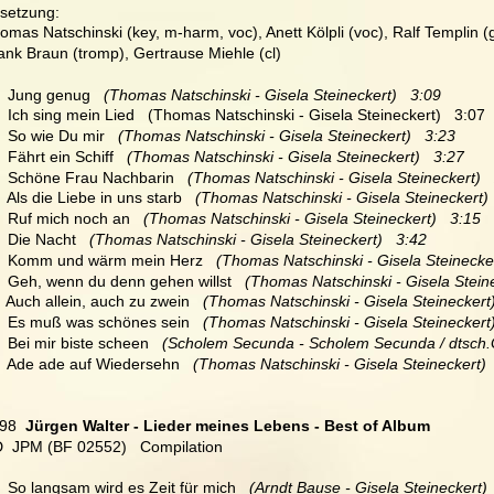
setzung:
omas Natschinski (key, m-harm, voc), Anett Kölpli (voc), Ralf Templin
ank Braun (tromp), Gertrause Miehle (cl)
   Jung genug 
  (Thomas Natschinski - Gisela Steineckert)   3:09
   Ich sing mein Lied   (Thomas Natschinski - Gisela Steineckert)   3:07
   So wie Du mir   
(Thomas Natschinski - Gisela Steineckert)   3:23
  Fährt ein Schiff   
(Thomas Natschinski - Gisela Steineckert)   3:27
   Schöne Frau Nachbarin  
 (Thomas Natschinski - Gisela Steineckert)  
   Als die Liebe in uns starb  
 (Thomas Natschinski - Gisela Steineckert) 
   Ruf mich noch an   
(Thomas Natschinski - Gisela Steineckert)   3:15
   Die Nacht 
  (Thomas Natschinski - Gisela Steineckert)   3:42
   Komm und wärm mein Herz  
 (Thomas Natschinski - Gisela Steinecker
  Geh, wenn du denn gehen willst  
 (Thomas Natschinski - Gisela Steine
  Auch allein, auch zu zwein  
 (Thomas Natschinski - Gisela Steineckert)
  Es muß was schönes sein 
  (Thomas Natschinski - Gisela Steineckert)
  Bei mir biste scheen  
 (Scholem Secunda - Scholem Secunda / dtsch.Gi
  Ade ade auf Wiedersehn   
(Thomas Natschinski - Gisela Steineckert) 
98
  Jürgen Walter - Lieder meines Lebens - Best of Album
  JPM (BF 02552)   Compilation
   So langsam wird es Zeit für mich  
 (Arndt Bause - Gisela Steineckert) 