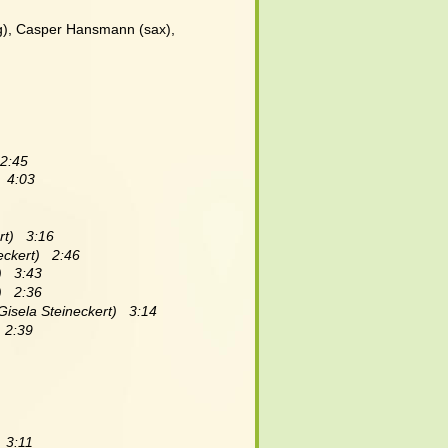
 (g), Casper Hansmann (sax),
 2:45
  4:03
t)   3:16
ckert)   2:46
   3:43
   2:36
sela Steineckert)   3:14
  2:39
  3:11