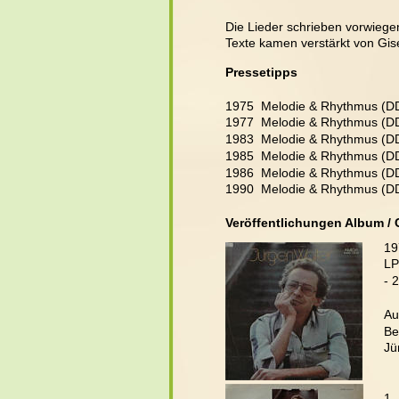
Die Lieder schrieben vorwiege
Texte kamen verstärkt von Gise
Pressetipps
1975  Melodie & Rhythmus (DD
1977  Melodie & Rhythmus (D
1983  Melodie & Rhythmus (DDR
1985  Melodie & Rhythmus (D
1986  Melodie & Rhythmus (DD
1990  Melodie & Rhythmus (D
Veröffentlichungen Album /
19
LP
- 
Au
Be
Jü
   
1  