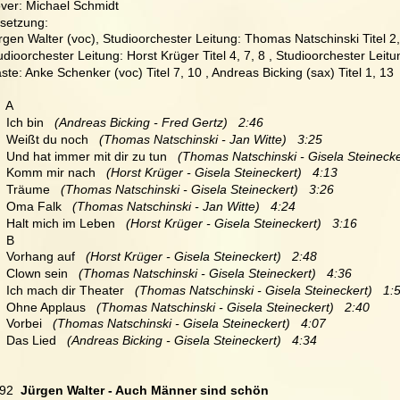
ver: Michael Schmidt
setzung:
rgen Walter (voc), Studioorchester Leitung: Thomas Natschinski Titel 2, 
udioorchester Leitung: Horst Krüger Titel 4, 7, 8 , Studioorchester Leitu
ste: Anke Schenker (voc) Titel 7, 10 , Andreas Bicking (sax) Titel 1, 13
   A
  Ich bin   
(Andreas Bicking - Fred Gertz)   2:46
   Weißt du noch   
(Thomas Natschinski - Jan Witte)   3:25
   Und hat immer mit dir zu tun  
 (Thomas Natschinski - Gisela Steinecke
   Komm mir nach 
  (Horst Krüger - Gisela Steineckert)   4:13
   Träume  
 (Thomas Natschinski - Gisela Steineckert)   3:26
   Oma Falk  
 (Thomas Natschinski - Jan Witte)   4:24
   Halt mich im Leben   
(Horst Krüger - Gisela Steineckert)   3:16
   B
   Vorhang auf  
 (Horst Krüger - Gisela Steineckert)   2:48
   Clown sein  
 (Thomas Natschinski - Gisela Steineckert)   4:36
   Ich mach dir Theater   
(Thomas Natschinski - Gisela Steineckert)   1:
   Ohne Applaus  
 (Thomas Natschinski - Gisela Steineckert)   2:40
  Vorbei   
(Thomas Natschinski - Gisela Steineckert)   4:07
   Das Lied  
 (Andreas Bicking - Gisela Steineckert)   4:34
92
  Jürgen Walter - Auch Männer sind schön