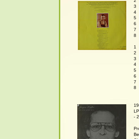
2 
3 
4 
5  
6 
7 
8 
   
1 
2 
3 
4 
5 
6 
7 
8 
19
LP
- 
Pr
Be