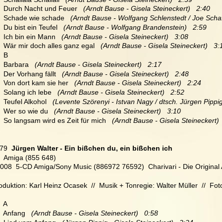
   Durch Nacht und Feuer  
 (Arndt Bause - Gisela Steineckert)   2:40
   Schade wie schade 
  (Arndt Bause - Wolfgang Schlenstedt / Joe Schaf
  Du bist ein Teufel   
(Arndt Bause - Wolfgang Brandenstein)   2:59
   Ich bin ein Mann   
(Arndt Bause - Gisela Steineckert)   3:08
   Wär mir doch alles ganz egal   
(Arndt Bause - Gisela Steineckert)   3:
   B
   Barbara   
(Arndt Bause - Gisela Steineckert)   2:17
   Der Vorhang fällt   
(Arndt Bause - Gisela Steineckert)   2:48
   Von dort kam sie her   
(Arndt Bause - Gisela Steineckert)   2:24
   Solang ich lebe   
(Arndt Bause - Gisela Steineckert)   2:52
  Teufel Alkohol  
 (Levente Szörenyi - Istvan Nagy / dtsch. Jürgen Pippig
   Wer so wie du  
 (Arndt Bause - Gisela Steineckert)   3:10
   So langsam wird es Zeit für mich 
  (Arndt Bause - Gisela Steineckert) 
79
  Jürgen Walter - Ein bißchen du, ein bißchen ich
  Amiga (855 648)
2008  5-CD Amiga/Sony Music (886972 76592)  Charivari - Die Origina
oduktion: Karl Heinz Ocasek  //  Musik + Tonregie: Walter Müller  //  Fo
   A
   Anfang   
(Arndt Bause - Gisela Steineckert)   0:58