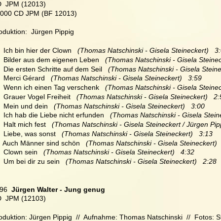
  JPM (12013)
2000 CD JPM (BF 12013)
oduktion:  Jürgen Pippig
   Ich bin hier der Clown   
(Thomas Natschinski - Gisela Steineckert)   3
   Bilder aus dem eigenen Leben  
 (Thomas Natschinski - Gisela Steinec
   Die ersten Schritte auf dem Seil   
(Thomas Natschinski - Gisela Steine
   Merci Gérard   
(Thomas Natschinski - Gisela Steineckert)   3:59
   Wenn ich einen Tag verschenk  
 (Thomas Natschinski - Gisela Steinec
   Grauer Vogel Freiheit  
 (Thomas Natschinski - Gisela Steineckert)   2
   Mein und dein   
(Thomas Natschinski - Gisela Steineckert)   3:00
   Ich hab die Liebe nicht erfunden  
 (Thomas Natschinski - Gisela Steine
   Halt mich fest 
  (Thomas Natschinski - Gisela Steineckert / Jürgen Pipp
  Liebe, was sonst   
(Thomas Natschinski - Gisela Steineckert)   3:13
  Auch Männer sind schön   
(Thomas Natschinski - Gisela Steineckert) 
  Clown sein 
  (Thomas Natschinski - Gisela Steineckert)   4:32
  Um bei dir zu sein   
(Thomas Natschinski - Gisela Steineckert)   2:28
96
  Jürgen Walter - Jung genug
  JPM (12103)
oduktion: Jürgen Pippig  //  Aufnahme: Thomas Natschinski  //  Fotos: St