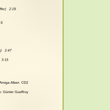
fer)   2:19
15
)   2:47
  3:15
l Amiga-Alben  CD2
to: Günter Gueffroy