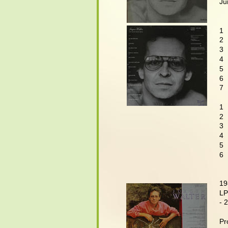
Jü
   
1 
2 
3 
4 
5 
6 
7 
   
1 
2 
3 
4 
5 
6 
19
LP
- 
Pr