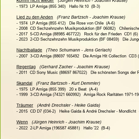
Komm nicht wieder
   (Jürgen Heinrich - Joachim Krause) 
- 1973  LP Amiga (855 340)   Hallo Nr.10  (B-3)
Lied zu den Anden
  (Franz Bartzsch - Joachim Krause)
- 1974  LP Amiga (855 412)   Die Rose von Chile  (A-6)
- 2008  CD Sechzehnzehn Musikproduktion (BF 06082)   Chilenisches M
- 2017  5-CD Amiga (88985 467722)   Rock für den Frieden  CD1 (6)
- 2023  2-CD Sechzehnzehn Musikproduktion (BF 08459)   Die Junge 
Nachtballade
  (Theo Schumann - Jens Gerlach)
- 2007  3-CD Amiga (88697 165492   Die Amiga Hit Collection  CD3 
Regentag
  (Gerhard Zacher - Joachim Krause)
- 2011  CD Sony Music (88697 867022)   Die schönsten Songs der 
Skandal
  (Franz Bartzsch - Kurt Demmler)
- 1975  LP Amiga (855 399)   20 x Beat  (A-4)
- 1999  3-CD Amiga (74321 660992)   Amiga Rock Raritäten 1971-19
Träumer
  (André Drechsler - Heike Gaida)
- 2015  CD D7 (034-2)   Heike Gaida & André Drechsler - Mondlicht  
Wenn
  (Jürgen Heinrich - Joachim Krause)
- 2022  2-LP Amiga (196587 45881)   Hallo '22  (B-4)