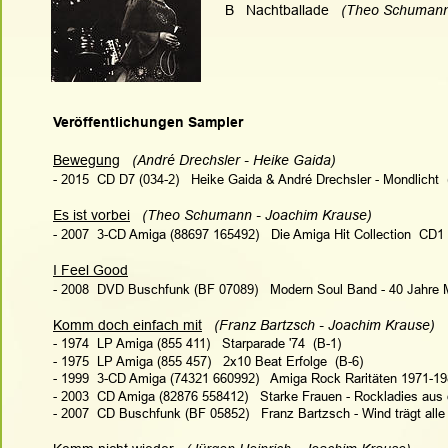
B
   Nachtballade 
  (Theo Schumann
Veröffentlichungen Sampler
Bewegung
  (André Drechsler - Heike Gaida)
- 2015  CD D7 (034-2)   Heike Gaida & André Drechsler - Mondlicht  
Es ist vorbei
  (Theo Schumann - Joachim Krause)
- 2007  3-CD Amiga (88697 165492)   Die Amiga Hit Collection  CD1 
I Feel Good
- 2008  DVD Buschfunk (BF 07089)   Modern Soul Band - 40 Jahre 
Komm doch einfach mit
  (Franz Bartzsch - Joachim Krause)
- 1974  LP Amiga (855 411)   Starparade '74  (B-1)
- 1975  LP Amiga (855 457)   2x10 Beat Erfolge  (B-6)
- 1999  3-CD Amiga (74321 660992)   Amiga Rock Raritäten 1971-19
- 2003  CD Amiga (82876 558412)   Starke Frauen - Rockladies aus
- 2007  CD Buschfunk (BF 05852)   Franz Bartzsch - Wind trägt alle W