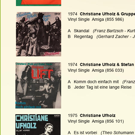
1974 
 Christiane Ufholz & Gruppe
Vinyl Single  Amiga (855 986)
A   Skandal
  (Franz Bartzsch - Ku
B   Regentag 
  (Gerhard Zacher - 
1974  
Christiane Ufholz & Stefan
Vinyl Single  Amiga (856 033)
A   
Komm doch einfach mit 
  (Fran
B
   Jeder Tag ist eine lange Reise 
 
1975 
 Christiane Ufholz
Vinyl Single  Amiga (856 101)
A   
Es ist vorbei 
  (Theo Schumann 