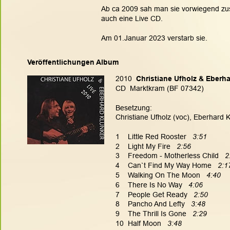
Ab ca 2009 sah man sie vorwiegend zu
auch eine Live CD.
Am 01.Januar 2023 verstarb sie.
Veröffentlichungen Album
2010 
 Christiane Ufholz & Eberha
CD  Marktkram (BF 07342)
Besetzung:
Christiane Ufholz (voc), Eberhard K
1    Little Red Rooster   
3:51
2    Light My Fire   
2:56
3    Freedom - Motherless Child  
 2
4    Can`t Find My Way Home  
 2:1
5    Walking On The Moon   
4:40
6    There Is No Way  
 4:06
7    People Get Ready 
  2:50
8    Pancho And Lefty   
3:48
9    The Thrill Is Gone  
 2:29
10  Half Moon   
3:48