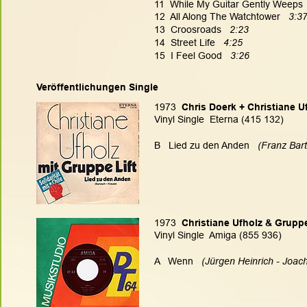
11  While My Guitar Gently Weeps  
12  All Along The Watchtower  
 3:3
13  Croosroads   
2:23
14  Street Life   
4:25
15  I Feel Good   
3:26
Veröffentlichungen Single
1973 
 Chris Doerk + Christiane U
Vinyl Single  Eterna (415 132)
B   Lied zu den Anden
  (Franz Bar
1973 
 Christiane Ufholz & Gruppe
Vinyl Single  Amiga (855 936)
A   Wenn
  (Jürgen Heinrich - Joac