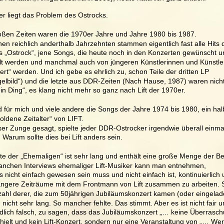
er liegt das Problem des Ostrocks. 
oßen Zeiten waren die 1970er Jahre und Jahre 1980 bis 1987. 
nen reichlich anderthalb Jahrzehnten stammen eigentlich fast alle Hits 
fs „Ostrock“, jene Songs, die heute noch in den Konzerten gewünscht u
lt werden und manchmal auch von jüngeren Künstlerinnen und Künstle
ert“ werden. Und ich gebe es ehrlich zu, schon Teile der dritten LP 
gelbild“) und die letzte aus DDR-Zeiten (Nach Hause, 1987) waren nich
in Ding“, es klang nicht mehr so ganz nach Lift der 1970er.  
d für mich und viele andere die Songs der Jahre 1974 bis 1980, ein hal
oldene Zeitalter“ von LIFT.  
ser Zunge gesagt, spielte jeder DDR-Ostrocker irgendwie überall einmal 
 Warum sollte dies bei Lift anders sein. 
ste der „Ehemaligen“ ist sehr lang und enthält eine große Menge der Bes
nchen Interviews ehemaliger Lift-Musiker kann man entnehmen, 
s nicht einfach gewesen sein muss und nicht einfach ist, kontinuierlich 
ängere Zeiträume mit dem Frontmann von Lift zusammen zu arbeiten. 
zahl derer, die zum 50jährigen Jubiläumskonzert kamen (oder eingelad
 nicht sehr lang. So mancher fehlte. Das stimmt. Aber es ist nicht fair u
ndlich falsch, zu sagen, dass das Jubiläumskonzert „… keine Überrasc
hielt und kein Lift-Konzert, sondern nur eine Veranstaltung von „… Wer