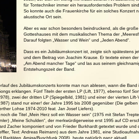
für Tontechniker immer ein herausforderndes Problem sind
So konnte auch die Frauenkirche für ein solches Konzert na
akustische Ort sein. 
Aber es war schon besonders beindruckend, als die große
Gotteshauses mit dem musikalischen Thema der „Meeresfa
Darauf folgten „Wasser und Wein“ und „Jeden Abend“. 
Dass es ein Jubiläumskonzert ist, zeigte sich spätestens jet
und dem Beitrag von Joachim Krause. Er textete einen der
„Am Abend mancher Tage“ und las aus seinem gleichnamig
Entstehungszeit der Band. 
rlauf des Jubiläumskonzerts konnte man nun ablesen, wann die Band i
ngs erklangen. Fünf Titeln der ersten LP (Lift, 1977), ebenso fünf So
978), zwei der dritten LP (Spiegelbild, 1981) und einer der vierten Lift-
987) stand nur einer! der Jahre 1995 bis 2008 gegenüber (Die gelben
rther Lohse 1974-2010 feat. Jan Josef Liefers). 
ch die Titel „Mein Herz soll ein Wasser sein“ (1975 mit Stefan Trepte
mler) „Meine Schulden“, der merkwürdigerweise erst 1995 auf CD ersc
rd Zacher komponiert und von Frieder Burkhardt getextet wurde und d
effler, Text: Andreas Reimann) aus dem Jahre 1981, eine Studioaufnah
 und Raritäten, Amiga/Buschfunk 2008), heute natürlich ganz aktuell. 