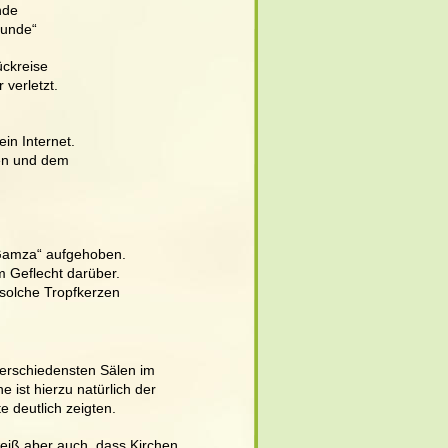
nde 
tunde“ 
ückreise 
verletzt.
in Internet. 
en und dem 
„Gamza“ aufgehoben. 
 Geflecht darüber. 
solche Tropfkerzen 
erschiedensten Sälen im 
ist hierzu natürlich der 
 deutlich zeigten. 
weiß aber auch, dass Kirchen 