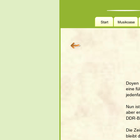
Doyen b
eine f
jedenfa
Nun is
aber e
DDR-Ba
Die Zei
bleibt 