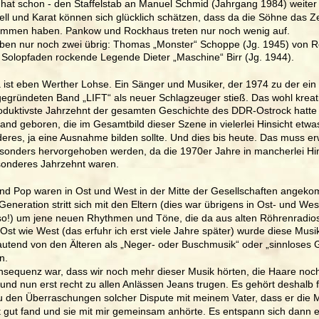
r hat schon - den Staffelstab an Manuel Schmid (Jahrgang 1984) weiter 
ell und Karat können sich glücklich schätzen, dass da die Söhne das Z
mmen haben. Pankow und Rockhaus treten nur noch wenig auf. 
iben nur noch zwei übrig: Thomas „Monster“ Schoppe (Jg. 1945) von R
f Solopfaden rockende Legende Dieter „Maschine“ Birr (Jg. 1944).
 ist eben Werther Lohse. Ein Sänger und Musiker, der 1974 zu der ein 
gegründeten Band „LIFT“ als neuer Schlagzeuger stieß. Das wohl kreati
oduktivste Jahrzehnt der gesamten Geschichte des DDR-Ostrock hatte 
nd geboren, die im Gesamtbild dieser Szene in vielerlei Hinsicht etwa
eres, ja eine Ausnahme bilden sollte. Und dies bis heute. Das muss er
sonders hervorgehoben werden, da die 1970er Jahre in mancherlei Hin
sonderes Jahrzehnt waren. 
nd Pop waren in Ost und West in der Mitte der Gesellschaften angek
eneration stritt sich mit den Eltern (dies war übrigens in Ost- und We
o!) um jene neuen Rhythmen und Töne, die da aus alten Röhrenradios
Ost wie West (das erfuhr ich erst viele Jahre später) wurde diese Musik
lautend von den Älteren als „Neger- oder Buschmusik“ oder „sinnloses 
n. 
nsequenz war, dass wir noch mehr dieser Musik hörten, die Haare noch
und nun erst recht zu allen Anlässen Jeans trugen. Es gehört deshalb f
u den Überraschungen solcher Dispute mit meinem Vater, dass er die M
ft gut fand und sie mit mir gemeinsam anhörte. Es entspann sich dann e