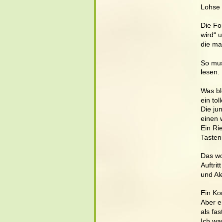
Lohse 
Die Fo
wird“ 
die ma
So mus
lesen. 
Was bl
ein tol
Die ju
einen 
Ein Ri
Tasten
Das wo
Auftri
und Al
Ein Ko
Aber e
als fas
Ich wa