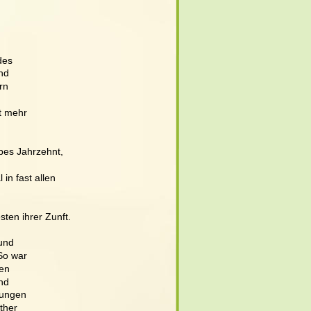
des
nd 
rn 
t mehr 
bes Jahrzehnt, 
in fast allen 
ten ihrer Zunft. 
und 
So war 
en 
nd 
hungen 
ther 