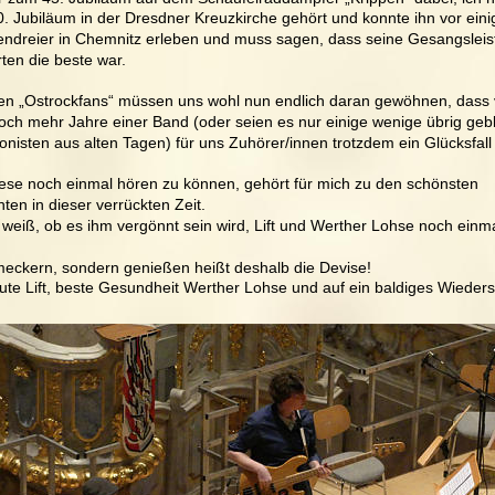
. Jubiläum in der Dresdner Kreuzkirche gehört und konnte ihn vor ein
ndreier in Chemnitz erleben und muss sagen, dass seine Gesangsleis
ten die beste war. 
ten „Ostrockfans“ müssen uns wohl nun endlich daran gewöhnen, dass vi
och mehr Jahre einer Band (oder seien es nur einige wenige übrig geb
onisten aus alten Tagen) für uns Zuhörer/innen trotzdem ein Glücksfall 
ese noch einmal hören zu können, gehört für mich zu den schönsten 
en in dieser verrückten Zeit. 
 weiß, ob es ihm vergönnt sein wird, Lift und Werther Lohse noch einm
meckern, sondern genießen heißt deshalb die Devise! 
gute Lift, beste Gesundheit Werther Lohse und auf ein baldiges Wieder