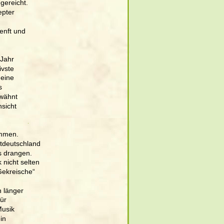
gereicht. 
epter 
enft und 
Jahr 
vste 
eine 
s 
wähnt 
sicht 
ommen. 
stdeutschland 
 drangen. 
 nicht selten 
Gekreische“ 
 länger 
ür 
usik 
in 