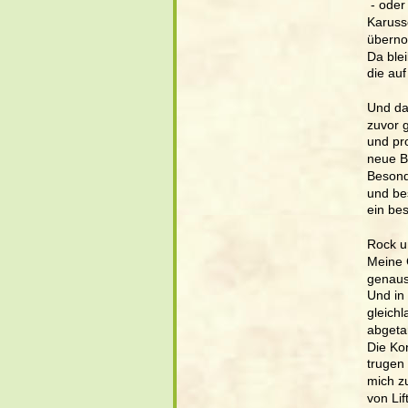
 - ode
Karuss
überno
Da ble
die au
Und da
zuvor 
und pr
neue Ba
Besond
und be
ein be
Rock u
Meine G
genaus
Und in 
gleich
abgeta
Die Ko
trugen 
mich z
von Li