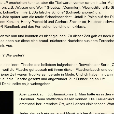
te LP erscheinen konnte, aber die Titel waren vorher schon in aller Mu
ren, z.B. „Wasser und Wein“ (Heubach/Demmler), “Abendstille, stille S
r, Lohse/Demmler), „Du falsche Schöne“ (Lohse/Branoner) u.a. . 
 Jahr später kam die totale Schocknachricht. Unfall in Polen auf der R
nem Konzert, Henry Pacholski und Gerhard Zacher tot, Heubach schwer 
R-Rundfunk und das Fernsehen berichteten exklusiv. 
n wir nun und konnten es nicht glauben. Zu dieser Zeit gab es noch ke
 da eben nur diese eine brutal- nüchterne Nachricht aus dem Fernseh
nk. Aus. 
n? Wie weiter? 
tte eine leere Flasche des beliebten bulgarischen Rotweins der Sorte 
h, weil die Flasche gut aussah mit ihrem dicken Flaschenbauch und dem
 jener Zeit waren Tropfkerzen gerade in Mode. Und ich habe mir dann 
, auf die Flasche gesetzt und angezündet. Zur Erinnerung an Lift. 
i Dank, sollte es ja weitergehen.
Aber zurück zum Jubiläumskonzert.  Man hätte es in den v
Dresdner Raum stattfinden lassen können. Die Frauenkirche 
emotional berührendste Ort, was Lohses einleitenden Worte
Jeder, der sich ein wenig mit Musik solcher Art auskennt, 