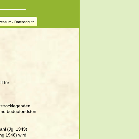
f für 
Ostrocklegenden, 
 und bedeutendsten 
ahl (Jg. 1949) 
ang 1948) wird