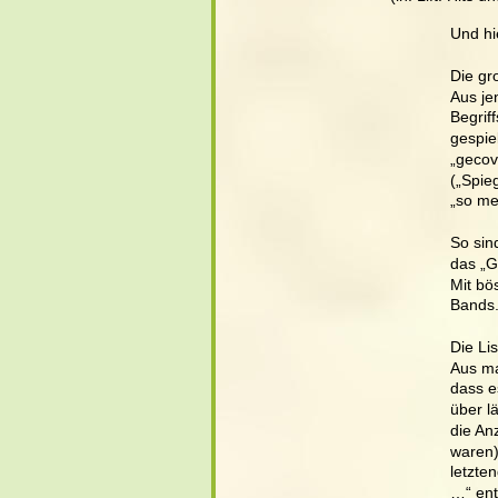
Und hi
Die gr
Aus je
Begrif
gespie
„gecov
(„Spie
„so me
So sin
das „G
Mit bö
Bands.
Die Li
Aus ma
dass e
über l
die An
waren)
letzte
…“ ent