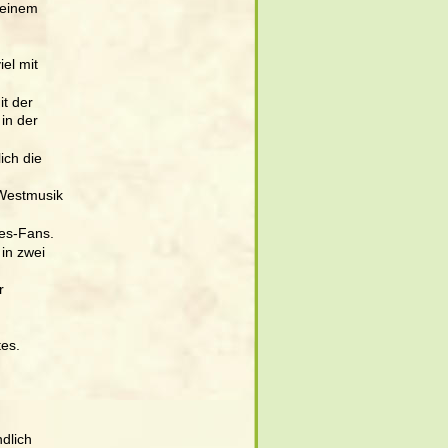
seinem 
el mit 
t der 
in der 
ich die 
 Westmusik 
nes-Fans. 
in zwei 
r 
es. 
dlich 