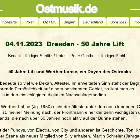
04.11.2023  
Dresden - 50 Jahre Lift
Bericht:  Rüdiger Schütz / Fotos:  Peter Günther + Rüdiger Pfohl
50 Jahre Lift und Werther Lohse, ein Doyen des Ostrocks
edeute so viel wie Dekan, Ältester. Im erweiterten Sinn steht der Begrif
ührende Persönlichkeit auf einem bestimmten Gebiet, so liest man es 
lls in den einschlägigen digitalen Nachschlagemedien. 
t Werther Lohse (Jg. 1950) nicht der älteste unter den noch lebenden 
r ist, meiner Meinung nach, der Frontmann einer der zehn wichtigsten
nds, die nach über 50 Jahren noch aktiv auf der Bühne stehen. 
t der Puhdys, von Electra, von City und anderen ist Geschichte. Toni Kr
der Szene als neues Mitglied von Silly erhalten, Martin Schreier (Jahrg