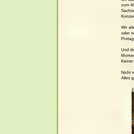
zum 40
Sachse
Konzer
Wir al
oder n
Protag
Und di
Moment
Keiner
Nicht 
Alles 