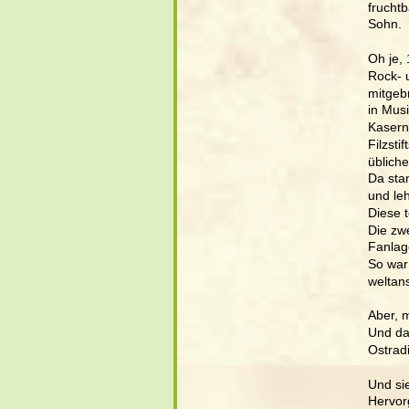
frucht
Sohn.
Oh je, 
Rock- 
mitgebr
in Mus
Kaserne
Filzsti
übliche
Da sta
und leh
Diese t
Die zw
Fanlag
So war
weltans
Aber, 
Und da
Ostradi
Und si
Hervor