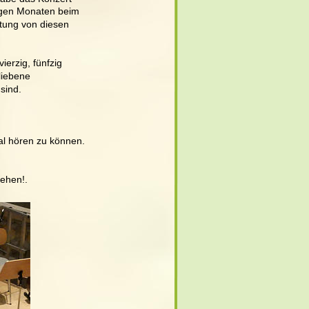
igen Monaten beim 
tung von diesen 
erzig, fünfzig 
liebene 
sind. 
al hören zu können. 
sehen!.