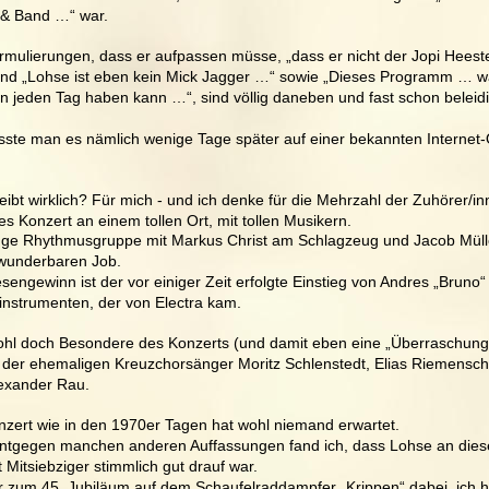
& Band …“ war. 
rmulierungen, dass er aufpassen müsse, „dass er nicht der Jopi Heest
und „Lohse ist eben kein Mick Jagger …“ sowie „Dieses Programm … w
n jeden Tag haben kann …“, sind völlig daneben und fast schon beleid
ste man es nämlich wenige Tage später auf einer bekannten Internet-O
eibt wirklich? Für mich - und ich denke für die Mehrzahl der Zuhörer/in
les Konzert an einem tollen Ort, mit tollen Musikern. 
nge Rhythmusgruppe mit Markus Christ am Schlagzeug und Jacob Mül
wunderbaren Job. 
esengewinn ist der vor einiger Zeit erfolgte Einstieg von Andres „Bruno
instrumenten, der von Electra kam. 
hl doch Besondere des Konzerts (und damit eben eine „Überraschung“
tt der ehemaligen Kreuzchorsänger Moritz Schlenstedt, Elias Riemensch
exander Rau. 
nzert wie in den 1970er Tagen hat wohl niemand erwartet. 
ntgegen manchen anderen Auffassungen fand ich, dass Lohse an die
t Mitsiebziger stimmlich gut drauf war. 
r zum 45. Jubiläum auf dem Schaufelraddampfer „Krippen“ dabei, ich 