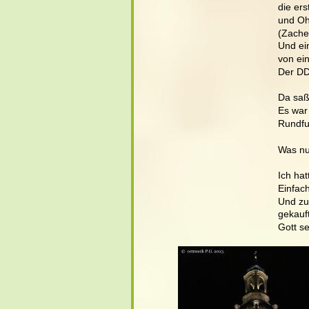
die ers
und Oh
(Zache
Und ein
von ei
Der DD
Da saße
Es war
Rundfu
Was nu
Ich ha
Einfac
Und zu
gekauft
Gott se