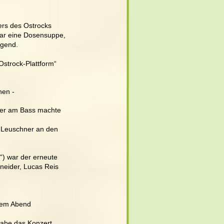
ers des Ostrocks 
ar eine Dosensuppe, 
igend. 
strock-Plattform“ 
nen - 
ler am Bass machte 
“ Leuschner an den 
) war der erneute 
neider, Lucas Reis 
sem Abend 
habe das Konzert 