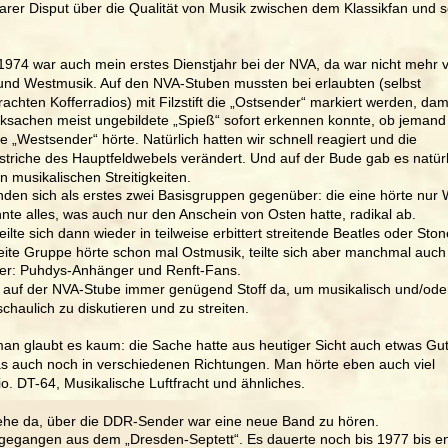
barer Disput über die Qualität von Musik zwischen dem Klassikfan und 
1974 war auch mein erstes Dienstjahr bei der NVA, da war nicht mehr vi
und Westmusik. Auf den NVA-Stuben mussten bei erlaubten (selbst 
achten Kofferradios) mit Filzstift die „Ostsender“ markiert werden, dami
iksachen meist ungebildete „Spieß“ sofort erkennen konnte, ob jemand 
 „Westsender“ hörte. Natürlich hatten wir schnell reagiert und die 
ftstriche des Hauptfeldwebels verändert. Und auf der Bude gab es natürl
n musikalischen Streitigkeiten. 
nden sich als erstes zwei Basisgruppen gegenüber: die eine hörte nur
nte alles, was auch nur den Anschein von Osten hatte, radikal ab. 
eilte sich dann wieder in teilweise erbittert streitende Beatles oder Sto
eite Gruppe hörte schon mal Ostmusik, teilte sich aber manchmal auch 
er: Puhdys-Anhänger und Renft-Fans. 
 auf der NVA-Stube immer genügend Stoff da, um musikalisch und/ode
chaulich zu diskutieren und zu streiten.
man glaubt es kaum: die Sache hatte aus heutiger Sicht auch etwas Gut
s auch noch in verschiedenen Richtungen. Man hörte eben auch viel 
o. DT-64, Musikalische Luftfracht und ähnliches. 
ehe da, über die DDR-Sender war eine neue Band zu hören. 
gegangen aus dem „Dresden-Septett“. Es dauerte noch bis 1977 bis en