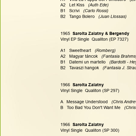
A2   Let Kiss  
 (Auth Ede)
B1   Scrivi  
 (Carlo Rossi)
B2   Tango Bolero  
 (Juan Llossas)
1965  
Sarolta Zalatny & Bergendy
Vinyl EP Single  Qualiton (EP 7327)
A1   Sweetheart  
 (Romberg)
A2   Magyar táncok  
 (Fantasia Brahms
B1   Datemi un martello   
(Bardotti - He
B2   Tavaszi hangok   
(Fantasia J. Stra
1966  
Sarolta Zalatny
Vinyl Single  Qualiton (SP 297)
A   Message Understood   
(Chris Andre
B   Too Bad You Don't Want Me   
(Chris
1966  
Sarolta Zalatny
Vinyl Single  Qualiton (SP 300)