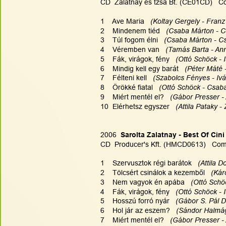
CD  Zalatnay és tzsa Bt. (CE01CD)   C
1    Ave Maria 
  (Koltay Gergely - Franz
2    Mindenem tiéd   
(Csaba Márton - C
3    Túl fogom élni   
(Csaba Márton - Cs
4    Véremben van   
(Tamás Barta - Ann
5    Fák, virágok, fény   
(Ottó Schöck - 
6    Mindig kell egy barát   
(Péter Máté -
7    Félteni kell   
(Szabolcs Fényes - Ivá
8    Örökké fiatal  
 (Ottó Schöck - Csaba
9    Miért mentél el?  
 (Gábor Presser -
10  Elérhetsz egyszer  
 (Attila Pataky -
2006
  Sarolta Zalatnay - Best Of Cini
CD  Producer's Kft. (HMCD0613)   Comp
1    Szervusztok régi barátok  
 (Attila 
2    Tölcsért csinálok a kezemből   
(Kár
3    Nem vagyok én apába  
 (Ottó Schö
4    Fák, virágok, fény  
 (Ottó Schöck - 
5    Hosszú forró nyár   
(Gábor S. Pál D
6    Hol jár az eszem?  
 (Sándor Halmág
7    Miért mentél el?  
 (Gábor Presser -