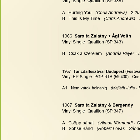
Vinyl Single  Qualiton (SP 338)
A   Hurting You  
 (Chris Andrews)   2:20
B   This Is My Time   
(Chris Andrews)   
1966  
Sarolta Zalatny + Ági Voith
Vinyl Single  Qualiton (SP 343)
B   Csak a szerelem   
(András Payer - I
1967
  Táncdalfesztivál Budapest (Festiv
Vinyl EP Single  
PGP RTB (59.430)   Comp
A1   Nem várok holnapig  
 (Majláth Júlia -
1967  
Sarolta Zalatny & Bergendy
Vinyl Single  Qualiton (SP 347)
A   Csöpp bánat  
 (Vilmos Körmendi - G
B   Sohse Bánd   
(Róbert Lovas - Sándo