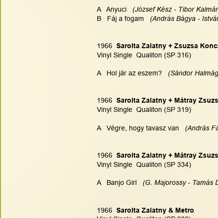
A   Anyuci  
 (József Kész - Tibor Kalmár
B   Fáj a fogam  
 (András Bágya - István
1966  
Sarolta Zalatny + Zsuzsa Konc
Vinyl Single  Qualiton (SP 316)
A   Hol jár az eszem?   
(Sándor Halmágy
1966  
Sarolta Zalatny + Mátray Zsuz
Vinyl Single  Qualiton (SP 319)
A   Végre, hogy tavasz van  
 (András Fá
1966  
Sarolta Zalatny + Mátray Zsuz
Vinyl Single  Qualiton (SP 334)
A   Banjo Girl   
(G. Majorossy - Tamás D
1966  
Sarolta Zalatny & Metro