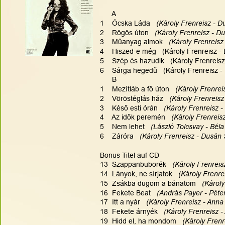
      A
1    Ócska Láda  
 (Károly Frenreisz - D
2    Rögös úton  
 (Károly Frenreisz - Du
3    Műanyag almok   
(Károly Frenreisz
4    Hiszed-e még   (Károly Frenreisz -
5    Szép és hazudik   (Károly Frenreis
6    Sárga hegedű   (Károly Frenreisz -
      B
1    Mezítláb a fő úton  
 (Károly Frenrei
2    Vöröstéglás ház  
 (Károly Frenreisz
3    Késő esti órán   
(Károly Frenreisz -
4    Az idők peremén   
(Károly Frenreis
5    Nem lehet   
(László Tolcsvay - Béla
6    Záróra  
 (Károly Frenreisz - Dusán 
Bonus Titel auf CD
13  Szappanbuborék   
(Károly Frenreis
14  Lányok, ne sírjatok  
 (Károly Frenre
15  Zsákba dugom a bánatom   
(Károly
16  Fekete Beat  
 (András Payer - Péter
17  Itt a nyár   
(Károly Frenreisz - Anna
18  Fekete árnyék  
 (Károly Frenreisz -
19  Hidd el, ha mondom  
 (Károly Frenr