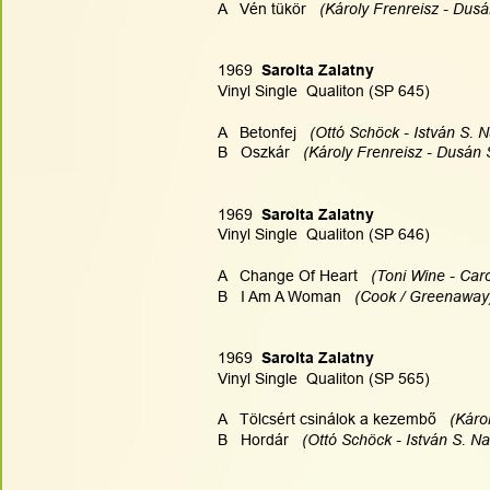
A   Vén tükör   
(Károly Frenreisz - Dusá
1969  
Sarolta Zalatny
Vinyl Single  Qualiton (SP 645)
A   Betonfej  
 (Ottó Schöck - István S. N
B   Oszkár   
(Károly Frenreisz - Dusán S
1969  
Sarolta Zalatny
Vinyl Single  Qualiton (SP 646)
A   Change Of Heart 
  (Toni Wine - Caro
B   I Am A Woman   
(Cook / Greenaway)
1969  
Sarolta Zalatny
Vinyl Single  Qualiton (SP 565)
A   Tölcsért csinálok a kezembő   
(Káro
B   Hordár   
(Ottó Schöck - István S. Na