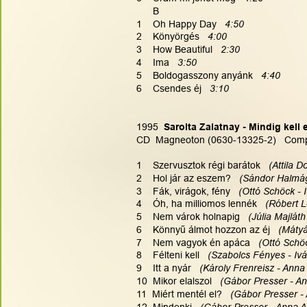
      B
1    Oh Happy Day   
4:50
2    Könyörgés   
4:00
3    How Beautiful   
2:30
4    Ima   
3:50
5    Boldogasszony anyánk   
4:40
6    Csendes éj   
3:10
1995
  Sarolta Zalatnay - Mindig kell 
CD  Magneoton (0630-13325-2)   Comp
1    Szervusztok régi barátok   
(Attila D
2    Hol jár az eszem?  
 (Sándor Halmágy
3    Fák, virágok, fény   
(Ottó Schöck - 
4    Óh, ha milliomos lennék   
(Róbert L
5    Nem várok holnapig   
(Júlia Majlát
6    Könnyű álmot hozzon az éj   
(Mátyá
7    Nem vagyok én apáca   
(Ottó Schöc
8    Félteni kell   
(Szabolcs Fényes - Ivá
9    Itt a nyár 
  (Károly Frenreisz - Anna
10  Mikor elalszol  
 (Gábor Presser - An
11  Miért mentél el?   
(Gábor Presser -
12  Mindenki   
(Gábor Presser - Anna A