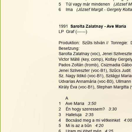
5    Túl vagy már mindenen  
 (József M
6    Ima   
(József Margit - Gergely Kolt
1991
  Sarolta Zalatnay - Ave Maria
LP  Graf (------)
Produktion:  Szűts István //  Tonregie: 
Besetzung:
Sarolta Zalatnay (voc), Jenei Szilveszte
Victor Máté (key, comp), Koltay Gergely
Pados Zoltán (tromb), Csizmadia Gábor 
Jenei Szilveszter (voc-B1), Szűcs Judit
Sz. Nagy Ildikó (voc-B1), Szilágyi Mar
Udvarias Annamária (voc-B3), Ullmann Z
Király Éva (voc-B1), Stephan Margitta
      A
1    Ave Maria   
3:50
2    Én hogy szeressem?  
 3:30
3    Halleluja   
2:35
4    Bocsásd meg a mi vétkeinket   
4:00
5    Mi is az a bűn   
4:20
6    Uram mi jöhet még   
4:25