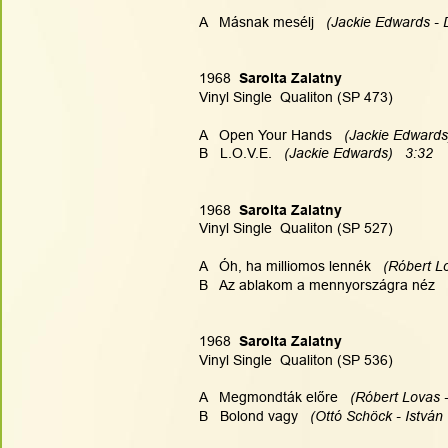
A   Másnak mesélj  
 (Jackie Edwards - 
1968  
Sarolta Zalatny
Vinyl Single  Qualiton (SP 473)
A   Open Your Hands  
 (Jackie Edwards
B   L.O.V.E.  
 (Jackie Edwards)   3:32
1968  
Sarolta Zalatny
Vinyl Single  Qualiton (SP 527)
A   Óh, ha milliomos lennék  
 (Róbert Lo
B   Az ablakom a mennyországra néz   
1968  
Sarolta Zalatny
Vinyl Single  Qualiton (SP 536)
A   Megmondták előre   
(Róbert Lovas -
B   Bolond vagy  
 (Ottó Schöck - István