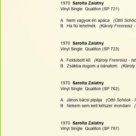
1970  
Sarolta Zalatny
Vinyl Single  Qualiton (SP 721)
A   Nem vagyok én apáca  
 (Ottó Schöc
B   Ha fiú lehetnék 
  (Károly Frenreisz 
1970  
Sarolta Zalatny
Vinyl Single  Qualiton (SP 723)
A   Feldobott kő   
(Károly Frenreisz - Is
B   Zsákba dugom a bánatom   
(Károly
1970  
Sarolta Zalatny
Vinyl Single  Qualiton (SP 762)
A   János bácsi pipája  
 (Ottó Schöck - 
B   Nekem sem kell kétszer mondani 
  
1970  
Sarolta Zalatny
Vinyl Single  Qualiton (SP 797)