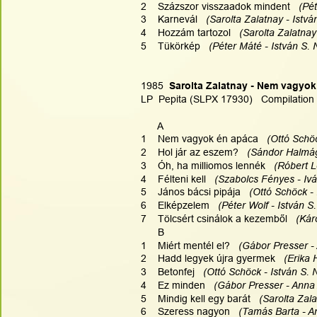
2    Százszor visszaadok mindent   
(Pét
3    Karnevál  
 (Sarolta Zalatnay - Istv
4    Hozzám tartozol 
  (Sarolta Zalatnay
5    Tükörkép   
(Péter Máté - István S. 
1985
  Sarolta Zalatnay - Nem vagyo
LP  Pepita (SLPX 17930)   Compilation
      A
1    Nem vagyok én apáca  
 (Ottó Schö
2    Hol jár az eszem?   
(Sándor Halmág
3    Óh, ha milliomos lennék 
  (Róbert 
4    Félteni kell   
(Szabolcs Fényes - Iv
5    János bácsi pipája   
(Ottó Schöck - 
6    Elképzelem   
(Péter Wolf - István S
7    Tölcsért csinálok a kezemből   
(Kár
      B
1    Miért mentél el?   
(Gábor Presser -
2    Hadd legyek újra gyermek  
 (Erika 
3    Betonfej   
(Ottó Schöck - István S. 
4    Ez minden 
  (Gábor Presser - Anna
5    Mindig kell egy barát   
(Sarolta Zala
6    Szeress nagyon   
(Tamás Barta - A