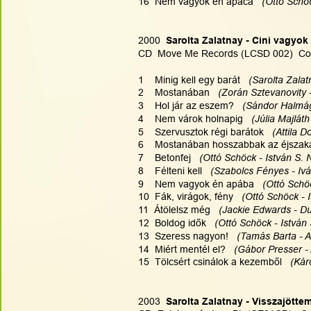
16  Nem vagyok én apáca  
 (Ottó Schö
2000
  Sarolta Zalatnay - Cini vagyok 
CD  Move Me Records (LCSD 002)  Co
1    Minig kell egy barát 
  (Sarolta Zalat
2    Mostanában  
 (Zorán Sztevanovity 
3    Hol jár az eszem?   
(Sándor Halmágy
4    Nem várok holnapig   
(Júlia Majlát
5    Szervusztok régi barátok  
 (Attila 
6    Mostanában hosszabbak az éjszaká
7    Betonfej   
(Ottó Schöck - István S. 
8    Félteni kell   
(Szabolcs Fényes - Iv
9    Nem vagyok én apába  
 (Ottó Schö
10  Fák, virágok, fény  
 (Ottó Schöck - 
11  Átölelsz még  
 (Jackie Edwards - Du
12  Boldog idők  
 (Ottó Schöck - István 
13  Szeress nagyon!   
(Tamás Barta - A
14  Miért mentél el? 
  (Gábor Presser -
15  Tölcsért csinálok a kezemből   
(Kár
2003
  Sarolta Zalatnay - Visszajötte