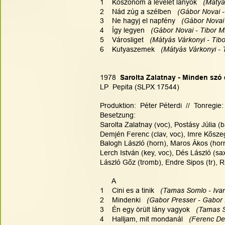
1    Köszönöm a levelet lányok   
(Mátyá
2    Nád zúg a szélben  
 (Gábor Novai -
3    Ne hagyj el napfény   
(Gábor Novai 
4    Így legyen  
 (Gábor Novai - Tibor M
5    Városliget  
 (Mátyás Várkonyi - Tibo
6    Kutyaszemek  
 (Mátyás Várkonyi - 
1978
  Sarolta Zalatnay - Minden szó
LP  Pepita (SLPX 17544)
Produktion:  Péter Péterdi  //  Tonregie:
Besetzung:
Sarolta Zalatnay (voc), Postásy Júlia (
Demjén Ferenc (clav, voc), Imre Kőszegi
Balogh László (horn), Maros Ákos (horn
Lerch István (key, voc), Dés László (sa
László Gőz (tromb), Endre Sipos (tr), Ru
      A
1    Cini es a tinik   
(Tamas Somlo - Ivan
2    Mindenki   
(Gabor Presser - Gabor 
3    Én egy örült lány vagyok  
 (Tamas S
4    Halljam, mit mondanál   
(Ferenc De