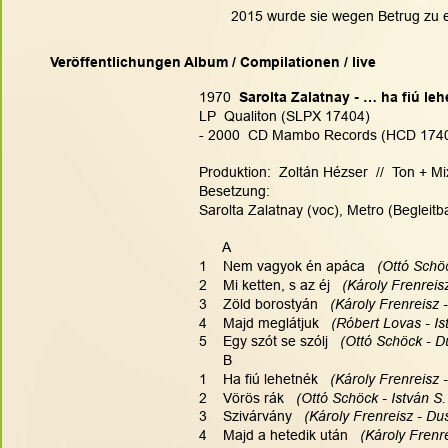
2015 wurde sie wegen Betrug zu ein
Veröffentlichungen Album / Compilationen / live
1970
  Sarolta Zalatnay - … ha fiú le
LP  Qualiton (SLPX 17404)
- 2000  CD Mambo Records (HCD 17404
Produktion:  Zoltán Hézser  //  Ton + M
Besetzung:
Sarolta Zalatnay (voc), Metro (Begleitb
      A
1    Nem vagyok én apáca  
 (Ottó Schöc
2    Mi ketten, s az éj   
(Károly Frenreis
3    Zöld borostyán   
(Károly Frenreisz -
4    Majd meglátjuk  
 (Róbert Lovas - Is
5    Egy szót se szólj   
(Ottó Schöck - D
      B
1    Ha fiú lehetnék   
(Károly Frenreisz 
2    Vörös rák   
(Ottó Schöck - István S.
3    Szivárvány   
(Károly Frenreisz - Du
4    Majd a hetedik után  
 (Károly Frenr