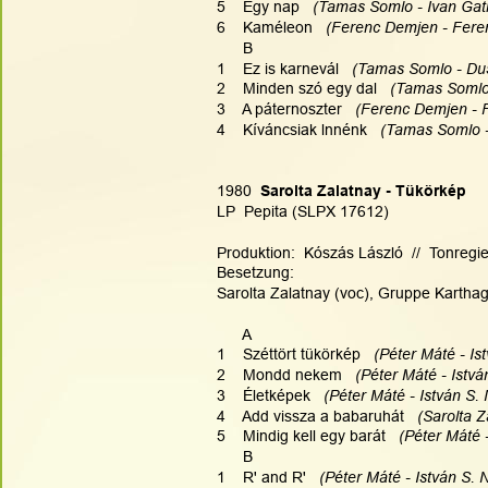
5    Egy nap   
(Tamas Somlo - Ivan Gati
6    Kaméleon  
 (Ferenc Demjen - Fer
      B
1    Ez is karnevál 
  (Tamas Somlo - Du
2    Minden szó egy dal   
(Tamas Somlo 
3    A páternoszter   
(Ferenc Demjen - 
4    Kíváncsiak lnnénk   
(Tamas Somlo 
1980
  Sarolta Zalatnay - Tükörkép
LP  Pepita (SLPX 17612)
Produktion:  Kószás László  //  Tonregie
Besetzung:
Sarolta Zalatnay (voc), Gruppe Kartha
      A
1    Széttört tükörkép  
 (Péter Máté - Is
2    Mondd nekem   
(Péter Máté - Istvá
3    Életképek   
(Péter Máté - István S. 
4    Add vissza a babaruhát  
 (Sarolta Z
5    Mindig kell egy barát   
(Péter Máté -
      B
1    R' and R'  
 (Péter Máté - István S. 