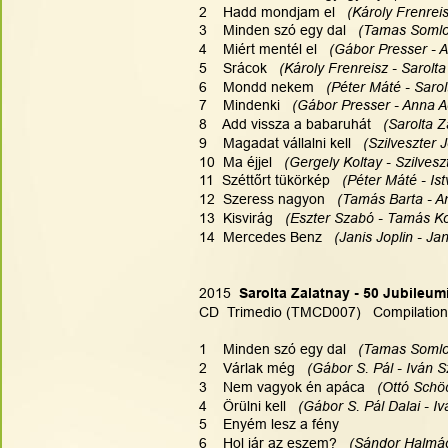
2    Hadd mondjam el   
(Károly Frenreis
3    Minden szó egy dal   
(Tamas Somlo 
4    Miért mentél el   
(Gábor Presser - A
5    Srácok   
(Károly Frenreisz - Sarolta
6    Mondd nekem   
(Péter Máté - Sarol
7    Mindenki  
 (Gábor Presser - Anna A
8    Add vissza a babaruhát   
(Sarolta Z
9    Magadat vállalni kell  
 (Szilveszter 
10  Ma éjjel   
(Gergely Koltay - Szilvesz
11  Széttőrt tükörkép  
 (Péter Máté - Is
12  Szeress nagyon  
 (Tamás Barta - A
13  Kisvirág 
  (Eszter Szabó - Tamás Ko
14  Mercedes Benz  
 (Janis Joplin - Jan
2015
  Sarolta Zalatnay - 50 Jubileu
CD  Trimedio (TMCD007)   Compilation
1    Minden szó egy dal  
 (Tamas Somlo
2    Várlak még   
(Gábor S. Pál - Iván 
3    Nem vagyok én apáca  
 (Ottó Schö
4    Örülni kell   
(Gábor S. Pál Dalai - I
5    Enyém lesz a fény
6    Hol jár az eszem?  
 (Sándor Halmág