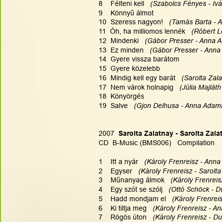
8    Félteni kell   
(Szabolcs Fényes - Iv
9    Könnyű álmot
10  Szeress nagyon!  
 (Tamás Barta - 
11  Óh, ha milliomos lennék  
 (Róbert L
12  Mindenki  
 (Gábor Presser - Anna 
13  Ez minden  
 (Gábor Presser - Anna
14  Gyere vissza barátom
15  Gyere közelebb
16  Mindig kell egy barát  
 (Sarolta Zal
17  Nem várok holnapig   
(Júlia Majlát
18  Könyörgés
19  Salve   
(Gjon Delhusa - Anna Adami
2007
  Sarolta Zalatnay - Sarolta Zala
CD  B-Music (BMS006)   Compilation
1    Itt a nyár   
(Károly Frenreisz - Anna
2    Egyser   
(Károly Frenreisz - Sarolta
3    Műnanyag álmok  
 (Károly Frenreis
4    Egy szót se szólj   
(Ottó Schöck - D
5    Hadd mondjam el   
(Károly Frenreis
6    Ki tiltja meg 
  (Károly Frenreisz - A
7    Rögös úton   
(Károly Frenreisz - Du