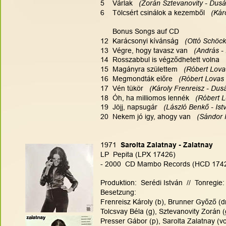
5    Várlak   
(Zorán Sztevanovity - Dusá
6    Tölcsért csinálok a kezemből   
(Kár
      Bonus Songs auf CD
12  Karácsonyi kívánság  
 (Ottó Schöck
13  Végre, hogy tavasz van  
 (András -
14  Rosszabbul is végződhetett volna   
15  Magányra születtem  
 (Róbert Lovas
16  Megmondták előre  
 (Róbert Lovas 
17  Vén tükör  
 (Károly Frenreisz - Dus
18  Óh, ha milliomos lennék   
(Róbert L
19  Jöjj, napsugár   
(László Benkő - Ist
20  Nekem jó igy, ahogy van   
(Sándor 
1971
  Sarolta Zalatnay - Zalatnay
LP  Pepita (LPX 17426)
- 2000  CD Mambo Records (HCD 17426
Produktion:  Serédi István  //  Tonregie
Besetzung:
Frenreisz Károly (b), Brunner Győző (dr
Tolcsvay Béla (g), Sztevanovity Zorán
Presser Gábor (p), Sarolta Zalatnay (vo