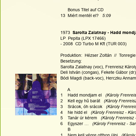
      Bonus Titel auf CD
13  Miért mentél el?   
5:09
1973
  Sarolta Zalatnay - Hadd mondj
LP  Pepita (LPX 17466)
- 2008  CD Turbo M Kft (TUR 003)
Produktion:  Hézser Zoltán  //  Tonregie
Besetzung:
Sarolta Zalatnay (voc), Frenreisz Károly 
Deli István (congas), Fekete Gábor (dr)
Bódi Magdi (back-voc), Herczku Annamá
      A
1    Hadd mondjam el  
 (Károly Frenreis
2    Kell egy hű barát   
(Károly Frenreisz
3    Srácok, óh srácok   
(Károly Frenreis
4    Ne hidd el  
 (Károly Frenreisz - Káro
5    Tanár úr kérem   
(Károly Frenreisz 
6    Egyszer …   
(Károly Frenreisz - Sar
      B
1    Nem kell végre otthon ülni   
(Károly