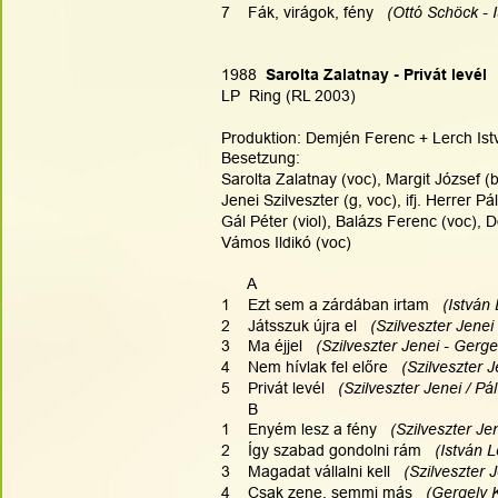
7    Fák, virágok, fény   
(Ottó Schöck - 
1988
  Sarolta Zalatnay - Privát levél
LP  Ring (RL 2003)
Produktion: Demjén Ferenc + Lerch Istv
Besetzung:
Sarolta Zalatnay (voc), Margit József (b
Jenei Szilveszter (g, voc), ifj. Herrer 
Gál Péter (viol), Balázs Ferenc (voc), D
Vámos Ildikó (voc)
      A
1    Ezt sem a zárdában irtam  
 (István
2    Játsszuk újra el  
 (Szilveszter Jenei
3    Ma éjjel   
(Szilveszter Jenei - Gerge
4    Nem hívlak fel előre   
(Szilveszter J
5    Privát levél   
(Szilveszter Jenei / Pál
      B
1    Enyém lesz a fény   
(Szilveszter Je
2    Így szabad gondolni rám   
(István 
3    Magadat vállalni kell   
(Szilveszter 
4    Csak zene, semmi más   
(Gergely K