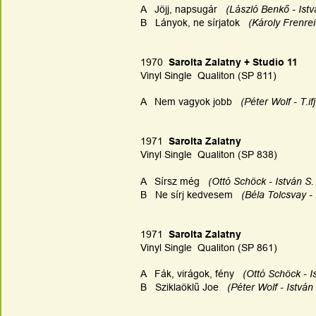
A   Jöjj, napsugár   
(László Benkő - Istv
B   Lányok, ne sírjatok   
(Károly Frenrei
1970  
Sarolta Zalatny + Studio 11
Vinyl Single  Qualiton (SP 811)
A   Nem vagyok jobb   
(Péter Wolf - T.if
1971  
Sarolta Zalatny
Vinyl Single  Qualiton (SP 838)
A   Sírsz még  
 (Ottó Schöck - István S.
B   Ne sírj kedvesem   
(Béla Tolcsvay -
1971  
Sarolta Zalatny
Vinyl Single  Qualiton (SP 861)
A   Fák, virágok, fény   
(Ottó Schöck - I
B   Sziklaöklű Joe   
(Péter Wolf - István