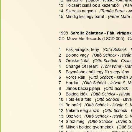
13  Tölcsért csinálok a kezemből  
 (Kár
14  Szeress nagyon   
(Tamás Barta - A
15  Mindig kell egy barát  
 (Péter Máté 
1998
  Sarolta Zalatnay - Fák, virágok
CD  Move Me Records (LSCD 005)   Co
1    Fák, virágok, fény  
 (Ottó Schöck - 
2    Bolond vagy   
(Ottó Schöck - István
3    Örökké fiatal  
 (Ottó Schöck - Csab
4    Change Of Heart   
(Toni Wine - Car
5    Egymáshoz bújt egy fiú s egy lány  
6    Vörös Rák  
 (Ottó Schöck - István 
7    Hordár   
(Ottó Schöck - István S. N
8    János bácsi pipája   
(Ottó Schöck - 
9    Boldog idők   
(Ottó Schöck - István
10  Hold és a föld   
(Ottó Schöck - Istv
11  Betonfej   
(Ottó Schöck - István S. 
12  Nekem elég a szó  
 (Ottó Schöck - 
13  Ősz volt  
 (Ottó Schöck - István S. 
14  Sírsz még   
(Ottó Schöck - István S
15  Milyen boldog gyermekek   (Ottó Sc