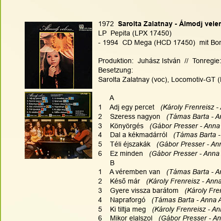
1972
  Sarolta Zalatnay - Álmodj velem
LP  Pepita (LPX 17450)
- 1994  CD Mega (HCD 17450)  mit Bon
Produktion:  Juhász István  //  Tonregi
Besetzung:
Sarolta Zalatnay (voc), Locomotiv-GT 
      A
1    Adj egy percet   
(Károly Frenreisz -
2    Szeress nagyon 
  (Támas Barta - A
3    Könyörgés  
 (Gábor Presser - Anna 
4    Dal a kékmadárról  
 (Támas Barta -
5    Téli éjszakák 
  (Gábor Presser - An
6    Ez minden   
(Gábor Presser - Anna 
      B
1    A véremben van  
 (Támas Barta - A
2    Késő már 
  (Károly Frenreisz - Ann
3    Gyere vissza barátom 
  (Károly Fre
4    Napraforgó   
(Támas Barta - Anna A
5    Ki tiltja meg   
(Károly Frenreisz - An
6    Mikor elalszol  
 (Gábor Presser - An