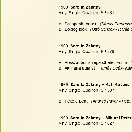
1969  
Sarolta Zalatny
Vinyl Single  Qualiton (SP 561)
A   Szappanbuborék  
 (Károly Frenreisz
B   Boldog idők   
(Ottó Schöck - István 
1969  
Sarolta Zalatny
Vinyl Single  Qualiton (SP 576)
A   Rosszabbul is végződhetett volna  
 
B   Aki hallja adja át 
 (Tamás Deák- Kál
1969  
Sarolta Zalatny + Kati Kovács
Vinyl Single  Qualiton (SP 597)
B   Fekete Beat   
(András Payer - Péter 
1969  
Sarolta Zalatny + Miklósi Péter
Vinyl Single  Qualiton (SP 627)