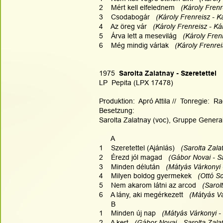
2    Mért kell elfelednem   
(Károly Frenr
3    Csodabogár  
 (Károly Frenreisz - K
4    Az öreg vár   
(Károly Frenreisz - Kár
5    Árva lett a mesevilág  
 (Károly Frenr
6    Még mindig várlak  
 (Károly Frenrei
1975
  Sarolta Zalatnay - Szeretettel
LP  Pepita (LPX 17478)
Produktion:  Apró Attila //  Tonregie:  
Besetzung:
Sarolta Zalatnay (voc), Gruppe Gener
      A
1    Szeretettel (Ajánlás)
   (Sarolta Zal
2    Érezd jól magad   
(Gábor Novai - Sa
3    Minden délután 
  (Mátyás Várkonyi 
4    Milyen boldog gyermekek 
  (Ottó S
5    Nem akarom látni az arcod   
(Sarol
6    A lány, aki megérkezett   
(Mátyás Vá
      B
1    Minden új nap  
 (Mátyás Várkonyi 
2    A kert   
(Gábor Novai - Sarolta Zala