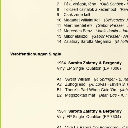
7    Fák, virágok, fény  
 (Ottó Schöck - 
8    Tölcsért csinálok a kezemből  
 (Kár
9    Csak zene kell
10  Magadat vállalni kell  
 (Szilveszter 
11  Miért mentél el?  
 (Gábor Presser -
12  Mercedes Benz 
  (Janis Joplin - Jan
13  Mikor elalszol 
  (Gábor Presser - A
14  Zalatnay Sarolta Megamix   
(B.Tót
Veröffentlichungen Single
1964  
Sarolta Zalatny & Bergendy
Vinyl EP Single  Qualiton (EP 7306)
A1   Sweet William  
 (P. Springer - B. K
A2   Zuhogj eső   
(R. Lovas - István S.
B1   There´s Part When Goin´On   
(Joh
B2   Megszoktad már  
 (Auth Ede - K. 
1964  
Sarolta Zalatny & Bergendy
Vinyl EP Single  Qualiton (EP 7334)
A1   Viva La Pappa Col Pomodoro  
 (L