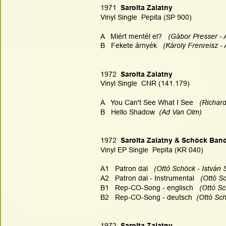
1971  
Sarolta Zalatny
Vinyl Single  Pepita (SP 900)
A   Miért mentél el?   
(Gábor Presser - 
B   Fekete árnyék  
 (Károly Frenreisz -
1972  
Sarolta Zalatny
Vinyl Single  CNR (141.179)
A   You Can't See What I See   
(Richard
B   Hello Shadow  
(Ad Van Olm)
1972  
Sarolta Zalatny & Schöck Ban
Vinyl EP Single  Pepita (KR 040)
A1   Patron dal   
(Ottó Schöck - István 
A2   Patron dal - Instrumental   
(Ottó S
B1   Rep-CO-Song - englisch  
 (Ottó Sc
B2   Rep-CO-Song - deutsch  
(Ottó Sch
1972  
Sarolta Zalatny