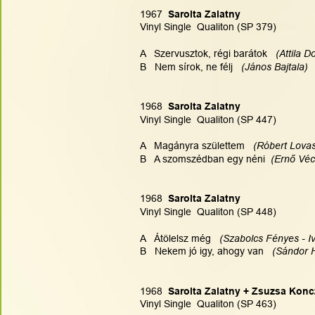
1967  
Sarolta Zalatny
Vinyl Single  Qualiton (SP 379)
A   Szervusztok, régi barátok   
(Attila D
B   Nem sírok, ne félj  
 (János Bajtala)  
1968  
Sarolta Zalatny
Vinyl Single  Qualiton (SP 447)
A   Magányra születtem   
(Róbert Lovas
B   A szomszédban egy néni  
(Ernő Véc
1968  
Sarolta Zalatny
Vinyl Single  Qualiton (SP 448)
A   Átölelsz még  
 (Szabolcs Fényes - I
B   Nekem jó igy, ahogy van  
 (Sándor H
1968  
Sarolta Zalatny + Zsuzsa Konc
Vinyl Single  Qualiton (SP 463)