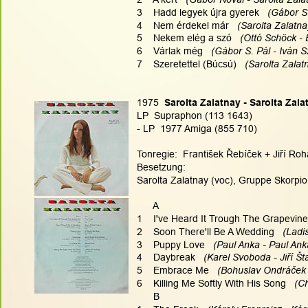
3    Hadd legyek újra gyerek  
 (Gábor S.
4    Nem érdekel már   
(Sarolta Zalatn
5    Nekem elég a szó  
 (Ottó Schöck - 
6    Várlak még   
(Gábor S. Pál - Iván 
7    Szeretettel (Búcsú)  
 (Sarolta Zala
1975
  Sarolta Zalatnay - Sarolta Zala
LP  Supraphon (113 1643)
- LP  1977 Amiga (855 710)
Tonregie:  František Řebíček + Jiří Roh
Besetzung:
Sarolta Zalatnay (voc), Gruppe Skorpio
      A
1    I've Heard It Trough The Grapevine
2    Soon There'll Be A Wedding   
(Ladis
3    Puppy Love  
 (Paul Anka - Paul Ank
4    Daybreak  
 (Karel Svoboda - Jiří Šta
5    Embrace Me  
 (Bohuslav Ondráček 
6    Killing Me Softly With His Song   
(Ch
      B