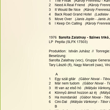
1    The Freak   
(Károly Frenreisz - Káro
2    Need A Real Friend  
 (Károly Frenre
3    It Would Be Nice  
 (Károly Frenreisz
4    Back Road Grand Hotel   
(Ladislav 
5    Move Over   
(Janis Joplin - Janis Jo
6    I Keep On Calling  
 (Károly Frenreis
1976
  Sarolta Zalatnay - Színes trik
LP  Pepita (SLPX 17503)
Produktion:  István Juhász  //  Tonregi
Besetzung:
Sarolta Zalatnay (voc), Gruppe General
Tary László (fl), Nagy Marcell (sax), Vir
       A
1    Egy szál gitár   
(Gábor Novai - Tibo
2    Már nem tudom  
 (Gábor Novai - Ti
3    Itt van az első hó   
(Mátyás Várkonyi
4    Könnyű álmot hozzon az éj  
 (Mátyá
5    Ha mondanád  
 (Gábor Novai - Tibo
6    Cini-Dal   
(Mátyás Várkonyi - Tibor 
      B