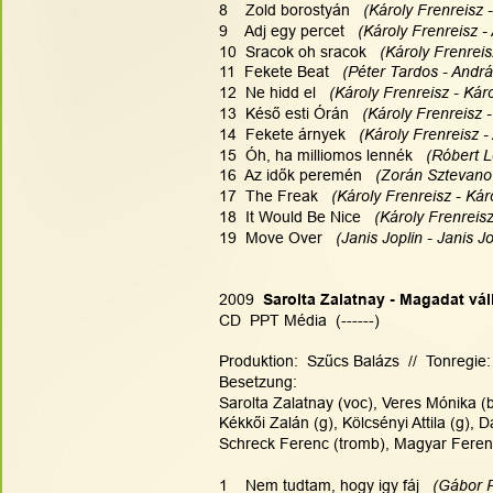
8    Zold borostyán  
 (Károly Frenreisz -
9    Adj egy percet   
(Károly Frenreisz -
10  Sracok oh sracok   
(Károly Frenreis
11  Fekete Beat  
 (Péter Tardos - Andrá
12  Ne hidd el  
 (Károly Frenreisz - Káro
13  Késő esti Órán   
(Károly Frenreisz 
14  Fekete árnyek   
(Károly Frenreisz -
15  Óh, ha milliomos lennék   
(Róbert L
16  Az idők peremén   
(Zorán Sztevanov
17  The Freak   
(Károly Frenreisz - Káro
18  It Would Be Nice   
(Károly Frenreisz
19  Move Over  
 (Janis Joplin - Janis Jo
2009
  Sarolta Zalatnay - Magadat váll
CD  PPT Média  (------)
Produktion:  Szűcs Balázs  //  Tonregie:
Besetzung:  
Sarolta Zalatnay (voc), Veres Mónika (b
Kékkői Zalán (g), Kölcsényi Attila (g),
Schreck Ferenc (tromb), Magyar Ferenc
1    Nem tudtam, hogy igy fáj   
(Gábor P