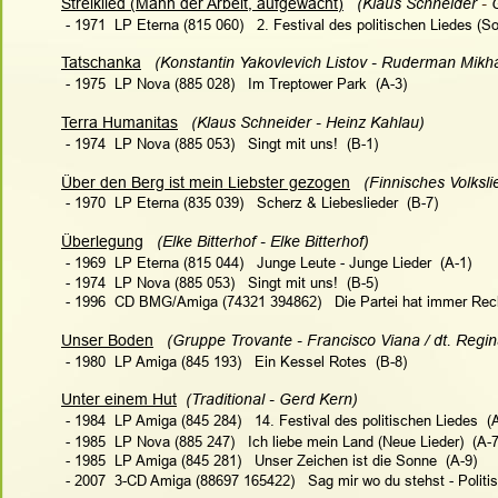
Streiklied (Mann der Arbeit, aufgewacht)
(
Klaus Schneider 
- 
 - 1971  LP Eterna (815 060)   
2. Festival des politischen Liedes (S
Tatschanka
   (Konstantin Yakovlevich Listov - Ruderman Mikha
 - 1975  LP Nova (885 028)   Im Treptower Park  (A-3)
Terra Humanitas
   (Klaus Schneider - Heinz Kahlau)
 - 1974  LP Nova (885 053)   Singt mit uns!  (B-1)
Über den Berg ist mein Liebster gezogen
   (Finnisches Volksli
 - 1970  LP Eterna (835 039)   
Scherz & Liebeslieder
  (B-7)
Überlegung
   (Elke Bitterhof - Elke Bitterhof)   
 - 1969  LP Eterna (815 044)   Junge Leute - Junge Lieder  (A-1)
 - 1974  LP Nova (885 053)   Singt mit uns!  (B-5)
 - 1996  CD BMG/Amiga (74321 394862)   Die Partei hat immer Recht
Unser Boden
   (Gruppe Trovante - Francisco Viana / dt. Regi
 - 1980  LP Amiga (845 193)   Ein Kessel Rotes  (B-8)
Unter einem Hut
  (Traditional - Gerd Kern)
 - 1984  LP Amiga (
845 284
)   
14. Festival des politischen Liedes
  (
 - 1985  LP Nova (885 247)   Ich liebe mein Land (Neue Lieder)  (A-7
 - 1985  LP Amiga (845 281)   Unser Zeichen ist die Sonne  (A-9)
 - 2007  3-CD Amiga (88697 165422)   Sag mir wo du stehst - Politi