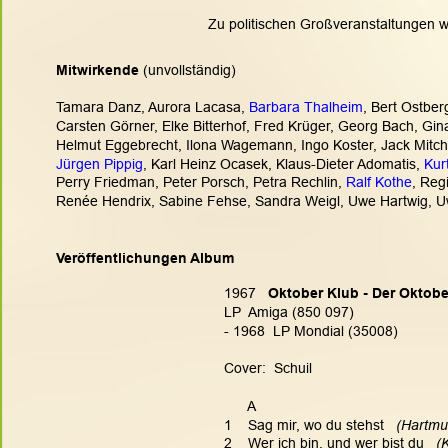
Zu politischen Großveranstaltungen w
Mitwirkende
 (unvollständig)
Tamara Danz, Aurora Lacasa, 
Barbara Thalheim
, Bert Ostberg
Carsten Görner, Elke Bitterhof, Fred Krüger, Georg Bach, Gina
Helmut Eggebrecht, Ilona Wagemann, Ingo Koster, Jack Mitche
Jürgen Pippig
, Karl Heinz Ocasek, Klaus-Dieter Adomatis, 
Kur
Perry Friedman, Peter Porsch, Petra Rechlin, 
Ralf Kothe
, Reg
Renée Hendrix, Sabine Fehse, Sandra Weigl, Uwe Hartwig, U
Veröffentlichungen Album
1967   
Oktober Klub - Der Oktobe
LP  Amiga (850 097)
- 1968  LP Mondial (35008)
Cover:  Schuil
      A
1    Sag mir, wo du stehst
   (Hartmu
2    Wer ich bin, und wer bist du
   