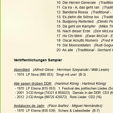
10  Die Herren Generale   
(Traditio
11  Ca ira - A, das geht ran   
(Tradi
12  Bandiera Rossa   
(Traditional - 
13  Es ziehn die Söhne los   
(Tradit
14  Budjonny Reiterlied   
(Dimitri P
15  Da geht ein Kämpfer  
 (Mikis T
16  Nach dieser Erde  
 (Don McLean
17  Ho Chi Minh  
 (Ewan McColl - E
18  Oscar Arnulfo Romero 
  (Fred 
19  Die Moorsoldaten   
(Rudi Gogue
20  An alle   
(Traditional - Gerhard
Veröffentlichungen Sampler
Abendlied
   (Alfred Gless - Herrman Szepanski / Willi Lewin)
 - 1974  LP Nova (885 053)   Singt mit uns!  (B-3)
Alle sagen drüben DDR
   (Hartmut König - Hartmut König)
 - 1970  LP Eterna (815 053)   
1. Festival des politischen Liedes (S
 - 2001  3-CD Amiga (74321 8 855023)   Damals in der DDR  CD3 (8
 - 2012  2-CD Amiga (88725 425572)   Rote Lieder  CD2 (16)
Andaluces de Jaén
   (Paco Ibañez - Miguel Hernández)
 - 1970  LP Eterna (835 039)   
Scherz & Liebeslieder
  (B-7)