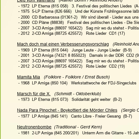
Lied vom Vaterland
 (Rainer Böhm / Reinhold Andert)
 - 1972  LP Eterna (815 058)   
3. Festival des politischen Liedes
  (A
 - 1975  5-LP Eterna (826 666)   Und der Künste Frühlingssonne läß
 - 2000  CD Barbarossa (01361-2)   Wir sind überall - Lieder aus un
 - 2000  CD Pläne (88838)   
Festival des politischen Liedes - Die Si
 - 2007  3-CD Amiga (88697 165422)   Sag mir wo du stehst - Politi
 - 2012  2-CD Amiga (88725 425572)   Rote Lieder  CD1 (17)
Mach doch mal einen Verbesserungsvorschlag
   (Reinhold An
 - 1969  LP Eterna (815 044)   Junge Leute - Junge Lieder  (B-9)
 - 2001  3-CD Amiga (74321 8 855023)   Damals in der DDR  CD2 (9
 - 2007  3-CD Amiga (88697 165422)   Sag mir wo du stehst - Politi
 - 2012  2-CD Amiga (88725 425572)   Rote Lieder  CD2 (19)
Mamita Mia
 (Folklore - Folklore / Ernst Busch)
 - 1968  LP Amiga (850 104)   Werkstattwoche der FDJ-Singeclubs  
Marsch für die X.
   (Schmidt - Oktoberklub)
 - 1973  LP Eterna (815 073)   Solidarität geht weiter  (B-2)
Nada Para Pinochet - Boykottiert die Mörder Chiles
   (Sergio 
 - 1977  LP Amiga (845 141)   Canto Libre - Freier Gesang  (B-7)
Neutronenbombe
  (Traditional - Gerd Kern)
 - 1981  2-LP Amiga (845 200/201)   Unterm Arm die Gitarre - 15 J