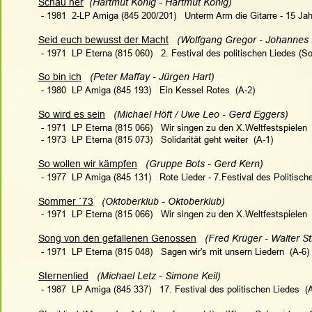
Schau her
  (Hartmut König - Hartmut König)
 - 1981  2-LP Amiga (845 200/201)   Unterm Arm die Gitarre - 15 J
Seid euch bewusst der Macht
(Wolfgang Gregor 
- 
Johannes 
 - 1971  LP Eterna (815 060)   
2. Festival des politischen Liedes (S
So bin ich
   (Peter Maffay - Jürgen Hart)
 - 1980  LP Amiga (845 193)   Ein Kessel Rotes  (A-2)
So wird es sein
   (Michael Höft / Uwe Leo - Gerd Eggers)
 - 1971  LP Eterna (815 066)   Wir singen zu den X.Weltfestspielen 
 - 1973  LP Eterna (815 073)   Solidarität geht weiter  (A-1)
So wollen wir kämpfen
   (Gruppe Bots - Gerd Kern)
 - 1977  LP Amiga (845 131)   Rote Lieder - 7.Festival des Politisch
Sommer `73
   (Oktoberklub - Oktoberklub)
 - 1971  LP Eterna (815 066)   Wir singen zu den X.Weltfestspielen 
Song von den gefallenen Genossen
   (Fred Krüger - Walter S
 - 1971  LP Eterna (815 048)   Sagen wir's mit unsern Liedern  (A-6)
Sternenlied
  (Michael Letz - Simone Keil)
 - 1987  LP Amiga (
845 337
)   
17. Festival des politischen Liedes
  (