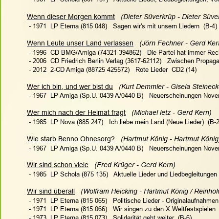
Wenn dieser Morgen kommt
   (Dieter Süverkrüp - Dieter Süve
 - 1971  LP Eterna (815 048)   Sagen wir's mit unsern Liedern  (B-4)
Wenn Leute unser Land verlassen
   (Jörn Fechner - Gerd Kern
 - 1996  CD BMG/Amiga (74321 394862)   Die Partei hat immer Recht
 - 2006  CD Friedrich Berlin Verlag (3617-62112)   Zwischen Propa
 - 2012  2-CD Amiga (88725 425572)   Rote Lieder  CD2 (14)
Wer ich bin, und wer bist du
   (Kurt Demmler - Gisela Steineck
 - 1967  LP Amiga (Sp.U. 0439 A/0440 B)   Neuerscheinungen Nove
Wer mich nach der Heimat fragt
   (Michael letz - Gerd Kern)   
 - 1985  LP Nova (885 247)   Ich liebe mein Land (Neue Lieder)  (B-2
Wie starb Benno Ohnesorg?
   (Hartmut König - Hartmut König
 - 1967  LP Amiga (Sp.U. 0439 A/0440 B)   Neuerscheinungen Nove
Wir sind schon viele
   (Fred Krüger - Gerd Kern)  
 - 1985  LP Schola (875 135)   Aktuelle Lieder und Liedbegleitungen 
Wir sind überall
   (Wolfram Heicking - Hartmut König / Reinhold
 - 1971  LP Eterna (815 065)   Politische Lieder - Originalaufnahme
 - 1971  LP Eterna (815 066)   Wir singen zu den X.Weltfestspielen 
 - 1973  LP Eterna (815 073)   Solidarität geht weiter  (B-6)