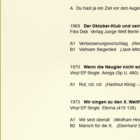
A   Du hast ja ein Ziel vor den Auge
1969   
Der Oktober-Klub und sei
Flex Disk  Verlag Junge Welt Berlin
A1   Verbesserungsvorschlag
   (Re
B1   Vietnam Siegerlied
   (Jack Mitc
1970   
Wenn die Neugier nicht wär
Vinyl EP Single  Amiga (Sp.U. 480) 
A1   Rot, rot, rot
   (Hartmut König -
1973   
Wir singen zu den X. Weltf
Vinyl EP Single  Eterna (415 128)  
A1   Wir sind überall
   (Wolfram Hei
B2   Marsch für die X.
   (Eberhard S