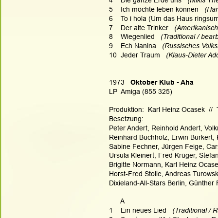
4    Die ganze Erde uns 
  (Mikis Th
5    Ich möchte leben können
   (Ha
6    To i hola (Um das Haus ringsu
7    Der alte Trinker   
(Amerikanische
8    Wiegenlied  
 (Traditional / bea
9    Ech Nanina  
 (Russisches Volks
10  Jeder Traum   
(Klaus-Dieter Ad
1973   
Oktober Klub - Aha
LP  Amiga (855 325)
Produktion:  Karl Heinz Ocasek  // 
Besetzung:
Peter Andert, Reinhold Andert, Vol
Reinhard Buchholz, Erwin Burkert, 
Sabine Fechner, Jürgen Feige, Car
Ursula Kleinert, Fred Krüger, Ste
Brigitte Normann, Karl Heinz Ocase
Horst-Fred Stolle, Andreas Turowsk
Dixieland-All-Stars Berlin, Günther
      A
1    Ein neues Lied
   (Traditional 