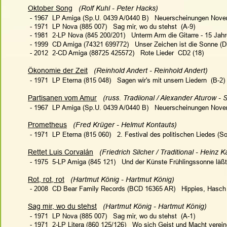
Oktober Song
   (Rolf Kuhl - Peter Hacks)   
 - 1967  LP Amiga (Sp.U. 0439 A/0440 B)   Neuerscheinungen Nove
 - 1971  LP Nova (885 007)   Sag mir, wo du stehst  (A-9)
 - 1981  2-LP Nova (845 200/201)   Unterm Arm die Gitarre - 15 Ja
 - 1999  CD Amiga (74321 699772)   Unser Zeichen ist die Sonne (Di
 - 2012  2-CD Amiga (88725 425572)   Rote Lieder  CD2 (18)
Ökonomie der Zeit
   (Reinhold Andert - Reinhold Andert)
 - 1971  LP Eterna (815 048)   Sagen wir's mit unsern Liedern  (B-2)
Partisanen vom Amur
   (russ. Tradiional / Alexander Aturow - 
 - 1967  LP Amiga (Sp.U. 0439 A/0440 B)   Neuerscheinungen Nove
Prometheus
(Fred Krüger - 
Helmut Kontauts
)
 - 1971  LP Eterna (815 060)   
2. Festival des politischen Liedes (S
Rettet Luis Corvalán
(Friedrich Silcher / Traditional - 
Heinz K
 - 1975  5-LP Amiga (845 121)   Und der Künste Frühlingssonne läßt
Rot, rot, rot
   (Hartmut König - Hartmut König)   
 - 2008  CD Bear Family Records (BCD 16365 AR)   Hippies, Hasch 
Sag mir, wo du stehst
   (Hartmut König - Hartmut König)  
 - 1971  LP Nova (885 007)   Sag mir, wo du stehst  (A-1)
 - 1971  2-LP Litera (860 125/126)   Wo sich Geist und Macht vereinen