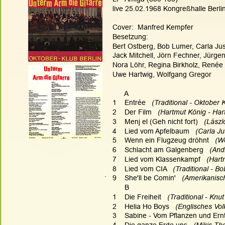
live 25.02.1968 Kongreßhalle Berli
Cover:  Manfred Kempfer
Besetzung:
Bert Ostberg, Bob Lumer, Carla Jus
Jack Mitchell, Jörn Fechner, Jürgen
Nora Löhr, Regina Birkholz, Renée
Uwe Hartwig, Wolfgang Gregor
      A
1    Entrée 
  (Traditional - Oktober 
2    Der Film
   (Hartmut König - Ha
3    Menj el (Geh nicht fort) 
  (Lászl
4    Lied vom Apfelbaum 
  (Carla J
5    Wenn ein Flugzeug dröhnt  
 (W
6    Schlacht am Galgenberg  
 (And
7    Lied vom Klassenkampf
   (Har
8    Lied vom CIA  
 (Traditional - B
.
9    She'll be Comin'   
(Amerikanisch
      B
1    Die Freiheit  
 (Traditional - Knu
2    Helia Ho Boys 
  (Englisches Vol
3    Sabine - Vom Pflanzen und Ern