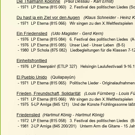
Die Thälmann Kolonne
(Paul Dessau 
- 
Karl Ernst)
 - 1971  LP Eterna (815 060)   
2. Festival des politischen Liedes (S
Du hast ja ein Ziel vor den Augen
   (Klaus Schneider - Heinz 
 - 1971  LP Eterna (815 066)   Wir singen zu den X.Weltfestspielen 
Ein Friedenslied
   (Udo Magister - Gerd Kern)
 - 1976  LP Eterna (815 084)   
6. Festival des politischen Liedes
  (A
 - 1976  LP Eterna (815 085)   Unser Lied - Unser Leben  (B-5)
 - 1980  LP Schola (875 082)   Liedbegleitungen für die Klassen 7-12
Einheitsfrontlied
 - 1976  LP Eteenpäin! (ETLP 327)   
Helsingin Laulufestivaali 9-16.
El Pueblo Unido
   (Quilapayún)
 - 1971  LP Eterna (815 065)   Politische Lieder - Originalaufnahme
Frieden, Freundschaft, Solidarität
   (Louis Fürnberg - Louis F
 - 1971  LP Eterna (815 066)   Wir singen zu den X.Weltfestspielen 
 - 1975  5-LP Amiga (845 121)   Und der Künste Frühlingssonne läßt
Friedenslied
  (Hartmut König - Hartmut König)
 - 1972  LP Eterna (815 058)   
3. Festival des politischen Liedes 
 (B
 - 1981  2-LP Amiga (845 200/201)   Unterm Arm die Gitarre - 15 J