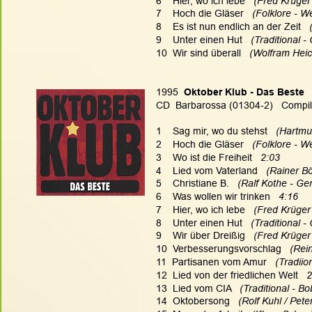
6    Hier, wo ich lebe
   (Fred Krüger
7    Hoch die Gläser  
 (Folklore - 
8    Es ist nun endlich an der Zeit
  
9    Unter einen Hut
   (Traditional 
10  Wir sind überall
   (Wolfram Heic
1995  
Oktober Klub - Das Beste
CD  Barbarossa (01304-2)   Compil
1    Sag mir, wo du stehst
   (Hartmu
2    Hoch die Gläser  
 (Folklore - W
3    Wo ist die Freiheit   
2:03
4    Lied vom Vaterland  
 (Rainer B
5    Christiane B.  
 (Ralf Kothe - Ge
6    Was wollen wir trinken   
4:16
7    Hier, wo ich lebe
   (Fred Krüger
8    Unter einen Hut
   (Traditional 
9    Wir über Dreißig
   (Fred Krüger
10  Verbesserungsvorschlag
   (Rei
11  Partisanen vom Amur
   (Tradii
12  Lied von der friedlichen Welt   
2
13  Lied vom CIA  
 (Traditional - B
14  Oktobersong   
(Rolf Kuhl / Pete