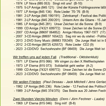
 - 1974  LP Nova (885 053)   Singt mit uns!  (B-10)
 - 1975  5-LP Amiga (845 121)   Und der Künste Frühlingssonne läßt
 - 1977  LP Amiga (845 134)   Rote Lieder ´70-´76  (B-9)
 - 1981  2-LP Amiga (845 190/191)   Zehnkampf - Festival des Polit
 - 1981  2-LP Amiga (845 200/201)   Unterm Arm die Gitarre - 15 J
 - 1985  LP Amiga (845 281)   Unser Zeichen ist die Sonne  (B-9)
 - 1999  CD Amiga (74321 699772)   Unser Zeichen ist die Sonne (Di
 - 2007  CD Amiga (88697 064852)   Amiga Hitstory 1967-1977  (17)
 - 2007  3-CD Amiga (88697 165422)   Sag mir wo du stehst - Politi
 - 2013  2-DVD Sony Music (88883 705349)   Die Junge Welt ist in 
 - 2012  2-CD Amiga (88725 425572)   Rote Lieder  CD2 (9)
 - 2023  2-CD/DVD  Sechzehnzehn (BF 08459)   Die Junge Welt ist i
Wir treffen uns auf jeden Fall
   (Traditional - Oktoberklub)   
 - 1971  LP Eterna (815 066)   Wir singen zu den X.Weltfestspielen 
 - 1973  LP Eterna (815 073)   Solidarität geht weiter  (A-2)
 - 1999  CD Amiga (74321 699772)   Unser Zeichen ist die Sonne (Di
 - 2023  2-CD/DVD  Sechzehnzehn (BF 08459)   Die Junge Welt ist i
Wir wollen Frieden
  (Paul Dessau - Jack Mitchell / Jens Gerla
 - 1982  LP Amiga (845 236)   Rote Lieder - 12.Festival des Politisc
 - 1989  2-LP Amiga (845 374/375)   Das Beste aus 20 Jahren Festiv
Zwei Stunden Vierzig Minuten
  (Doro / Jörn Fechner - Laabs)
 - 1969  LP Eterna (815 046)   Sing mit!  (B-8)