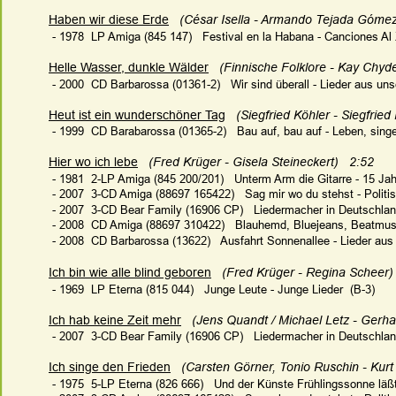
Haben wir diese Erde
   (César Isella - Armando Tejada Gómez
 - 1978  LP Amiga (845 147)   Festival en la Habana - Canciones Al X
Helle Wasser, dunkle Wälder
 (Finnische Folklore - Kay Chyden
 - 2000  CD Barbarossa (01361-2)   Wir sind überall - Lieder aus un
Heut ist ein wunderschöner Tag
   (Siegfried Köhler - Siegfried 
 - 1999  CD Barabarossa (01365-2)   Bau auf, bau auf - Leben, sing
Hier wo ich lebe
   (Fred Krüger - Gisela Steineckert)   2:52
 - 1981  2-LP Amiga (845 200/201)   Unterm Arm die Gitarre - 15 J
 - 2007  3-CD Amiga (88697 165422)   Sag mir wo du stehst - Politi
 - 2007  3-CD Bear Family (16906 CP)   Liedermacher in Deutschland
 - 2008  CD Amiga (88697 310422)   Blauhemd, Bluejeans, Beatmusi
 - 2008  CD Barbarossa (13622)   Ausfahrt Sonnenallee - Lieder aus
Ich bin wie alle blind geboren
   (Fred Krüger - Regina Scheer)
 - 1969  LP Eterna (815 044)   Junge Leute - Junge Lieder  (B-3)
Ich hab keine Zeit mehr
(Jens Quandt / Michael Letz - Gerh
 - 2007  3-CD Bear Family (16906 CP)   Liedermacher in Deutschland
Ich singe den Frieden
   (Carsten Görner, Tonio Ruschin - Kurt
 - 1975  5-LP Eterna (826 666)   Und der Künste Frühlingssonne läß