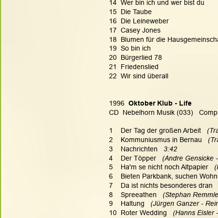
14  Wer bin ich und wer bist du
15  Die Taube
16  Die Leineweber
17  Casey Jones
18  Blumen für die Hausgemeinsch
19  So bin ich
20  Bürgerlied 78
21  Friedenslied
22  Wir sind überall
1996  
Oktober Klub - Life
CD  Nebelhorn Musik (033)   Compi
1    Der Tag der großen Arbeit 
  (Tr
2    Kommuniusmus in Bernau 
  (T
3    Nachrichten   
3:42
4    Der Töpper
   (Andre Gensicke 
5    Ha'm se nicht noch Altpapier  
 
6    Bieten Parkbank, suchen Woh
7    Da ist nichts besonderes dran  
8    Spreeathen 
  (Stephan Remmler
9    Haltung  
 (Jürgen Ganzer - Rei
10  Roter Wedding   
(Hanns Eisler -