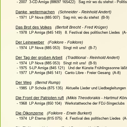
 - 2007  3-CD Amiga (88697 165422)   Sag mir wo du stehst - Politi
Danke, weitermachen
   (Schneider - Reinhold Andert)
 - 1971  LP Nova (885 007)   Sag mir, wo du stehst  (B-9)
Das Brot des Volkes
 (Bertolt Brecht - Fred Krüger)
 - 1978  LP Amiga (845 149)   
8. Festival des politischen Liedes
  (A
Der Leineweber
   (Folklore - Folklore)
 - 1974  LP Nova (885 053)   Singt mit uns!  (B-7)
Der Tag der großen Arbeit
   (Traditional - Reinhold Andert)
 - 1974  LP Nova (885 053)   Singt mit uns!  (B-9)
 - 1975  5-LP Amiga (845 121)   Und der Künste Frühlingssonne läßt
 - 1977  LP Amiga (845 141)   Canto Libre - Freier Gesang  (A-8)
Der Weg
   (Bernd Rump)   
 - 1985  LP Schola (875 135)   Aktuelle Lieder und Liedbegleitungen 
Die Front der Patrioten ruft
  (Mikis Theodorakis - Hartmut Kön
 - 1968  LP Amiga (850 104)   Werkstattwoche der FDJ-Singeclubs  
Die Ölkonzerne
(Folklore - Erwin Burkert)
 - 1974  LP Eterna (815 075)   
4. Festival des politischen Liedes
  (A