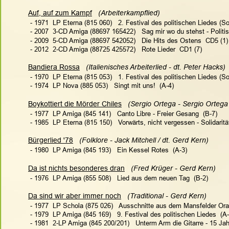
Auf, auf zum Kampf
   (Arbeiterkampflied)
 - 1971  LP Eterna (815 060)   
2. Festival des politischen Liedes (S
 - 2007  3-CD Amiga (88697 165422)   Sag mir wo du stehst - Politi
 - 2009  5-CD Amiga (88697 542052)   Die Hits des Ostens  CD5 (1)
 - 2012  2-CD Amiga (88725 425572)   Rote Lieder  CD1 (7)
Bandiera Rossa
   (Italienisches Arbeiterlied - dt. Peter Hacks)
 - 1970  LP Eterna (815 053)   
1. Festival des politischen Liedes (S
 - 1974  LP Nova (885 053)   Singt mit uns!  (A-4)
Boykottiert die Mörder Chiles
   (Sergio Ortega - Sergio Ortega 
 - 1977  LP Amiga (845 141)   Canto Libre - Freier Gesang  (B-7)
 - 1985  LP Eterna (815 150)   Vorwärts, nicht vergessen - Solidarität
Bürgerlied '78
   (Folklore - Jack Mitchell / dt. Gerd Kern)
 - 1980  LP Amiga (845 193)   Ein Kessel Rotes  (A-3)
Da ist nichts besonderes dran
   (Fred Krüger - Gerd Kern)
 - 1976  LP Amiga (855 508)   Lied aus dem neuen Tag  (B-2)
Da sind wir aber immer noch
   (Traditional - Gerd Kern)
 - 1977  LP Schola (875 026)   Ausschnitte aus dem Mansfelder Orat
 - 1979  LP Amiga (845 169)   
9. Festival des politischen Liedes
  (A
 - 1981  2-LP Amiga (845 200/201)   Unterm Arm die Gitarre - 15 J