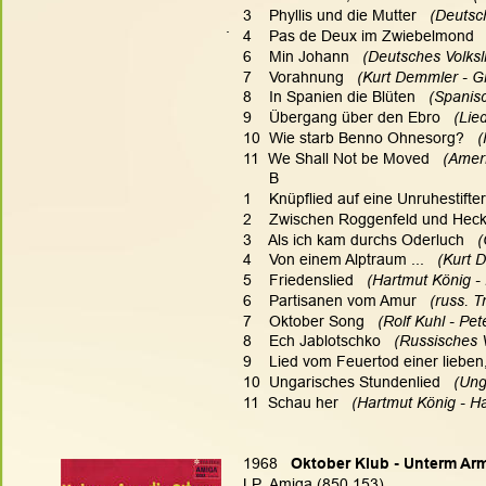
3    Phyllis und die Mutter
   (Deutsc
.
4    Pas de Deux im Zwiebelmond
 
6    Min Johann
   (Deutsches Volksl
7    Vorahnung
   (Kurt Demmler - G
8    In Spanien die Blüten
   (Spani
9    Übergang über den Ebro
   (Li
10  Wie starb Benno Ohnesorg?
   
11  We Shall Not be Moved 
  (Amer
      B
1    Knüpflied auf eine Unruhestifter
2    Zwischen Roggenfeld und Hec
3    Als ich kam durchs Oderluch
   
4    Von einem Alptraum ...
   (Kurt
5    Friedenslied
   (Hartmut König -
6    Partisanen vom Amur
   (russ. 
7    Oktober Song
   (Rolf Kuhl - Pe
8    Ech Jablotschko 
  (Russisches 
9    Lied vom Feuertod einer lieben
10  Ungarisches Stundenlied
   (Un
11  Schau her
   (Hartmut König - H
1968   
Oktober Klub - Unterm Arm
LP  Amiga (850 153)