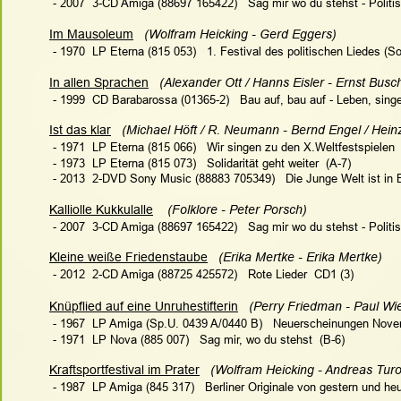
 - 2007  3-CD Amiga (88697 165422)   Sag mir wo du stehst - Politi
Im Mausoleum
(Wolfram Heicking - Gerd Eggers)
 - 1970  LP Eterna (815 053)   
1. Festival des politischen Liedes (S
In allen Sprachen
   (Alexander Ott / Hanns Eisler - Ernst Busch
 - 1999  CD Barabarossa (01365-2)   Bau auf, bau auf - Leben, sing
Ist das klar
   (Michael Höft / R. Neumann - Bernd Engel / Hein
 - 1971  LP Eterna (815 066)   Wir singen zu den X.Weltfestspielen 
 - 1973  LP Eterna (815 073)   Solidarität geht weiter  (A-7)
 - 2013  2-DVD Sony Music (88883 705349)   Die Junge Welt ist in 
Kalliolle Kukkulalle
    (Folklore - Peter Porsch)
 - 2007  3-CD Amiga (88697 165422)   Sag mir wo du stehst - Politi
Kleine weiße Friedenstaube
   (Erika Mertke - Erika Mertke)   
 - 2012  2-CD Amiga (88725 425572)   Rote Lieder  CD1 (3)
Knüpflied auf eine Unruhestifterin
   (Perry Friedman - Paul Wi
 - 1967  LP Amiga (Sp.U. 0439 A/0440 B)   Neuerscheinungen Nove
 - 1971  LP Nova (885 007)   Sag mir, wo du stehst  (B-6)
Kraftsportfestival im Prater
   (Wolfram Heicking - Andreas Turo
 - 1987  LP Amiga (845 317)   Berliner Originale von gestern und heu