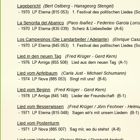
Lagebericht
  (Bert Ostberg - Hansgeorg Stengel)
 - 1970  LP Eterna (815 053)   
1. Festival des politischen Liedes (S
La Senorita del Abanico
  (Paco Ibañez - Federico Garcia Lorc
 - 1970  LP Eterna (835 039)   
Scherz & Liebeslieder
  (A-6)
Los Campesinos (Die Landarbeiter / Adelante)
 (Enrique Casa
 - 1970  LP Eterna (845 053)   
1. Festival des politischen Liedes (S
Lied in den neuen Tag
   (Fred Krüger - Gerd Kern)
 - 1976  LP Amiga (855 508)   Lied aus dem neuen Tag  (A-1)
Lied vom Apfelbaum
   (Carla Just - Michael Schumann)
 - 1974  LP Nova (885 053)   Singt mit uns!  (B-6)
Lied vom Beginn
   (Fred Krüger - Gerd Kern)   
 - 1978  LP Amiga (845 148)   Lieder der Freundschaft  (B-1)
Lied vom Besserwissen
   (Fred Krüger / Jörn Fechner - Helmu
 - 1971  LP Eterna (815 048)   Sagen wir's mit unsern Liedern  (B-1)
Lied vom Postenturm
 - 1971  LP Nova (885 007)   Sag mir, wo du stehst  (A-8)