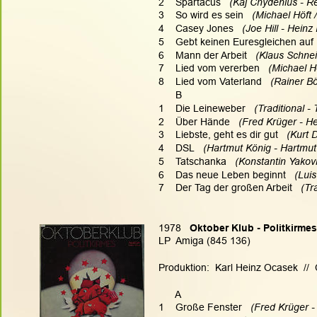
2    Spartacus  
 (Kaj Chydenius - R
3    So wird es sein 
  (Michael Höft
4    Casey Jones  
 (Joe Hill - Heinz
5    Gebt keinen Euresgleichen auf 
6    Mann der Arbeit 
  (Klaus Schne
7    Lied vom vererben  
 (Michael 
8    Lied vom Vaterland  
 (Rainer B
      B
1    Die Leineweber  
 (Traditional - 
2    Über Hände 
  (Fred Krüger - H
3    Liebste, geht es dir gut 
  (Kurt
4    DSL
   (Hartmut König - Hartmut
5    Tatschanka
   (Konstantin Yakov
6    Das neue Leben beginnt  
 (Lui
7    Der Tag der großen Arbeit 
  (Tr
1978   
Oktober Klub - Politkirmes
LP  Amiga (845 136)
Produktion:  Karl Heinz Ocasek  // 
      A
1    Große Fenster   
(Fred Krüger -