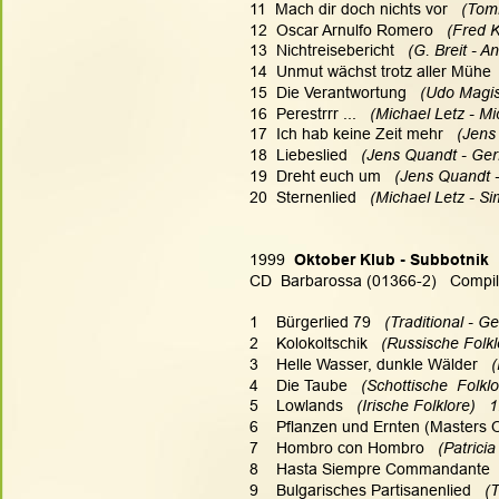
11  Mach dir doch nichts vor
   (To
12  Oscar Arnulfo Romero  
 (Fred 
13  Nichtreisebericht
   (G. Breit - 
14  Unmut wächst trotz aller Mühe  
15  Die Verantwortung
   (Udo Magis
16  Perestrrr ...  
 (Michael Letz - Mi
17  Ich hab keine Zeit mehr   
(Jens
18  Liebeslied   
(Jens Quandt - Ge
19  Dreht euch um   
(Jens Quandt 
20  Sternenlied  
 (Michael Letz - Si
1999  
Oktober Klub - Subbotnik
CD  Barbarossa (01366-2)   Compil
1    Bürgerlied 79   
(Traditional - G
2    Kolokoltschik 
  (Russische Folkl
3    Helle Wasser, dunkle Wälder  
 
4    Die Taube 
  (Schottische  Folkl
5    Lowlands 
  (Irische Folklore)   
6    Pflanzen und Ernten (Masters 
7    Hombro con Hombro  
 (Patricia
8    Hasta Siempre Commandante  
9    Bulgarisches Partisanenlied   
(T