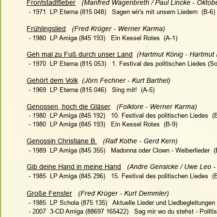
Frontstadtfieber
   (Manfred Wagenbreth / Paul Lincke - Oktob
 - 1971  LP Eterna (815 048)   Sagen wir's mit unsern Liedern  (B-6)
Frühlingslied
   (Fred Krüger - Werner Karma)
 - 1980  LP Amiga (845 193)   Ein Kessel Rotes  (A-1)
Geh mal zu Fuß durch unser Land
  (Hartmut König - Hartmut
 - 1970  LP Eterna (815 053)   
1. Festival des politischen Liedes (S
Gehört dem Volk
  (Jörn Fechner - Kurt Barthel)
 - 1969  LP Eterna (815 046)   Sing mit!  (A-5)
Genossen, hoch die Gläser
(Folklore - Werner Karma)
 - 1980  LP Amiga (
845 192
)   
10. Festival des politischen Liedes
  (
 - 1980  LP Amiga (845 193)   Ein Kessel Rotes  (B-9)
Genossin Christiane B.
   (Ralf Kothe - Gerd Kern)  
 - 1989  LP Amiga (845 355)   Madonna oder Clown - Weiberlieder  (
Gib deine Hand in meine Hand
(Andre Gensicke / Uwe Leo -
 - 1985  LP Amiga (
845 296
)   
15. Festival des politischen Liedes
  (
Große Fenster
   (Fred Krüger - Kurt Demmler)   
 - 1985  LP Schola (875 135)   Aktuelle Lieder und Liedbegleitungen 
 - 2007  3-CD Amiga (88697 165422)   Sag mir wo du stehst - Politi