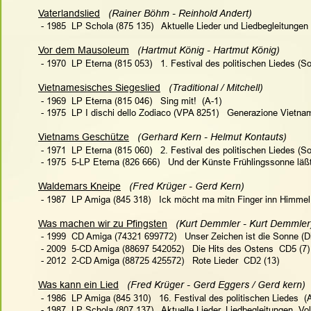
Vaterlandslied
   (Rainer Böhm - Reinhold Andert)  
 - 1985  LP Schola (875 135)   Aktuelle Lieder und Liedbegleitungen 
Vor dem Mausoleum
(Hartmut König - Hartmut König)
 - 1970  LP Eterna (815 053)   
1. Festival des politischen Liedes (S
Vietnamesisches Siegeslied
   (Traditional / Mitchell)   
 - 1969  LP Eterna (815 046)   Sing mit!  (A-1)
 - 1975  LP I dischi dello Zodiaco (VPA 8251)   Generazione Vietnam
Vietnams Geschütze
(
Gerhard Kern - Helmut Kontauts
)
 - 1971  LP Eterna (815 060)   
2. Festival des politischen Liedes (S
 - 1975  5-LP Eterna (826 666)   Und der Künste Frühlingssonne läß
Waldemars Kneipe
   (Fred Krüger - Gerd Kern)   
 - 1987  LP Amiga (845 318)   Ick möcht ma mitn Finger inn Himmel p
Was machen wir zu Pfingsten
   (Kurt Demmler - Kurt Demmler)
 - 1999  CD Amiga (74321 699772)   Unser Zeichen ist die Sonne (Di
 - 2009  5-CD Amiga (88697 542052)   Die Hits des Ostens  CD5 (7)
 - 2012  2-CD Amiga (88725 425572)   Rote Lieder  CD2 (13)
Was kann ein Lied
  (Fred Krüger - Gerd Eggers / Gerd kern)
 - 1986  LP Amiga (
845 310
)   
16. Festival des politischen Liedes
  (
 - 1987  LP Schola (807 137)   Aktuelle Lieder, Liedbegleitungen, Vol