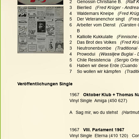
2    Genossin Christiane B.   
(Ralf 
3    Bierlied
   (Fred Krüger - Andre
4    Waldemars Kneipe
   (Fred Krü
5    Der Veteranenchor singt
   (Fre
6    Arbeiter vom Dienst
   (Carsten
      B
1    Kalliolle Kukkulalle
   (Finnische
2    Das Brot des Volkes
   (Fred Kr
3    Neutronenbombe   
(Traditional
4    Prowodui
   (Wassiljew Buglai 
5    Chile Resistencia 
  (Sergio Ort
6    Haben wir diese Erde (Cuando 
7    So wollen wir kämpfen   
(Tradit
Veröffentlichungen Single
1967   
Oktober Klub + Thomas N
Vinyl Single  Amiga (450 627)
A   Sag mir, wo du stehst
   (Hartmu
1967   
VIII. Parlament 1967
Vinyl Single  Eterna (410 120)   Co