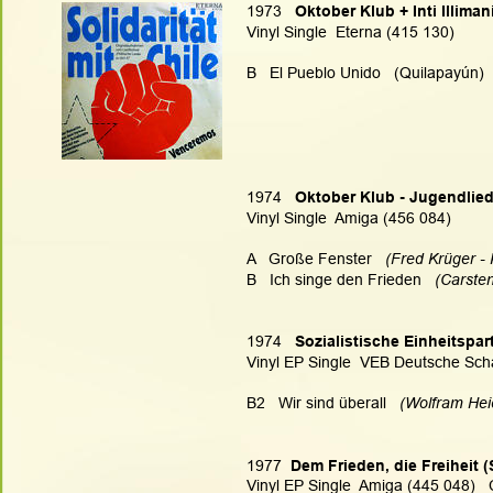
1973   
Oktober Klub + Inti Illima
Vinyl Single  Eterna (415 130)
B   El Pueblo Unido   (Quilapayún)
1974   
Oktober Klub - Jugendlied
Vinyl Single  Amiga (456 084)
A   Große Fenster   
(Fred Krüger -
B   Ich singe den Frieden
   (Carste
1974   
Sozialistische Einheitspar
Vinyl EP Single  VEB Deutsche Schal
B2   Wir sind überall
   (Wolfram Hei
1977  
Dem Frieden, die Freiheit (
Vinyl EP Single  Amiga (445 048)  