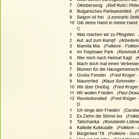
7    Oktobersong   
(Rolf Kuhl / Pet
8    Bulgarisches Partisanenlied  
 (
9    Saigon ist frei  
 (Leoncarlo Setti
10  Gib deine Hand in meine Hand
      C
1    Was machen wir zu Pfingsten   
2    Auf, auf zum Kampf
   (Arbeiter
3    Mamita Mia  
 (Folklore - Folklo
4    Im Treptower Park
   (Reinhold 
5    Wer mich nach Heimat fragt
   
6    Mach doch mal einen Verbess
7    Blumen für die Hausgemeinsch
8    Große Fenster
   (Fred Krüger 
9    Maurerlied
   (Klaus Schneider 
10  Wir über Dreißig
   (Fred Krüger
11  Wir wollen Frieden  
 (Paul Dess
12  Revolutionslied
   (Fred Krüger 
      D
1    Ich singe den Frieden
   (Carste
2    Es Ziehn die Söhne los  
 (Folkl
3    Tatschanka 
  (Konstantin Listo
4    Kalliolle Kukkulalle  
 (Folklore -
5    Bürgerlied '78  
 (Folklore - Gerd