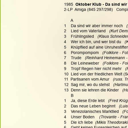
1985  
Oktober Klub - Da sind wir
2-LP  Amiga (845 297/298)   Compi
      A
1    Da sind wir aber immer noch   
2    Lied vom Vaterland
   (Kurt De
3    Frühlingslied  
 (Klaus Schneider
4    Wer ich bin, und wer bist du
   
5    Knüpflied auf aine Unruhestifter
6    Porompompom  
 (Folklore - Fol
7    Trude  
 (Reinhard Heinemann 
8    Die Leineweber  
 (Folklore - Fo
9    Tropf Regen hier nicht mehr  
 (
10  Lied von der friedlichen Welt (S
11  Partisanen vom Amur
   (russ. 
12  Sag mir, wo du stehst
   (Hartmu
13  Denn sie lehren die Kinder
   (H
      B
1    Ja, diese Erde lebt
   (Fred Krü
2    Das neue Leben beginnt  
 (Luis
3    Venezolanisches Marktlied  
 (Fo
4    Unser Boden
    (Trovante - Fr
5    Die ich liebe 
 (Mikis Theodorakis
6    Gebt keinen Euresgleichen auf 