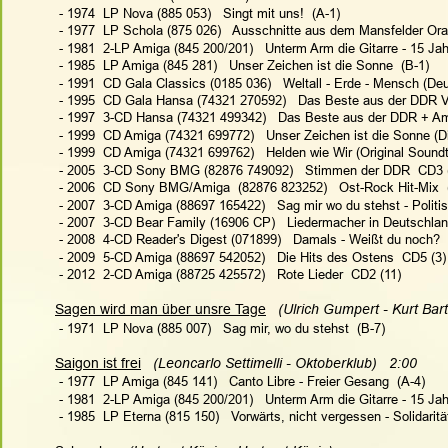
 - 1974  LP Nova (885 053)   Singt mit uns!  (A-1)
 - 1977  LP Schola (875 026)   Ausschnitte aus dem Mansfelder Orato
 - 1981  2-LP Amiga (845 200/201)   Unterm Arm die Gitarre - 15 J
 - 1985  LP Amiga (845 281)   Unser Zeichen ist die Sonne  (B-1)
 - 1991  CD Gala Classics (0185 036)   Weltall - Erde - Mensch (De
 - 1995  CD Gala Hansa (74321 270592)   Das Beste aus der DDR Vo
 - 1997  3-CD Hansa (74321 499342)   Das Beste aus der DDR + Am
 - 1999  CD Amiga (74321 699772)   Unser Zeichen ist die Sonne (Di
 - 1999  CD Amiga (74321 699762)   Helden wie Wir (Original Soundt
 - 2005  3-CD Sony BMG (82876 749092)   Stimmen der DDR  CD3 
 - 2006  CD Sony BMG/Amiga  (82876 823252)   Ost-Rock Hit-Mix  
 - 2007  3-CD Amiga (88697 165422)   Sag mir wo du stehst - Politi
 - 2007  3-CD Bear Family (16906 CP)   Liedermacher in Deutschland
 - 2008  4-CD Reader's Digest (071899)   Damals - Weißt du noch? 
 - 2009  5-CD Amiga (88697 542052)   Die Hits des Ostens  CD5 (3)
 - 2012  2-CD Amiga (88725 425572)   Rote Lieder  CD2 (11)
Sagen wird man über unsre Tage
   (Ulrich Gumpert - Kurt Bart
 - 1971  LP Nova (885 007)   Sag mir, wo du stehst  (B-7)
Saigon ist frei
   (Leoncarlo Settimelli - Oktoberklub)   2:00
 - 1977  LP Amiga (845 141)   Canto Libre - Freier Gesang  (A-4)
 - 1981  2-LP Amiga (845 200/201)   Unterm Arm die Gitarre - 15 J
 - 1985  LP Eterna (815 150)   Vorwärts, nicht vergessen - Solidarität