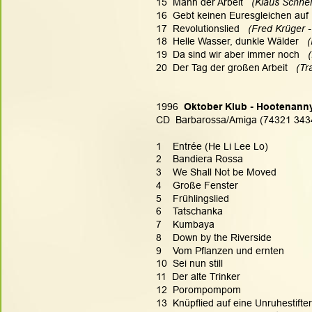
15  Mann der Arbeit 
  (Klaus Schne
16  Gebt keinen Euresgleichen auf 
17  Revolutionslied
   (Fred Krüger 
18  Helle Wasser, dunkle Wälder  
 
19  Da sind wir aber immer noch   
20  Der Tag der großen Arbeit 
  (Tr
1996  
Oktober Klub - Hootenann
CD  Barbarossa/Amiga (74321 3434
1    Entrée (He Li Lee Lo)
2    Bandiera Rossa
3    We Shall Not be Moved
4    Große Fenster
5    Frühlingslied
6    Tatschanka
7    Kumbaya
8    Down by the Riverside
9    Vom Pflanzen und ernten
10  Sei nun still
11  Der alte Trinker
12  Porompompom
13  Knüpflied auf eine Unruhestifter