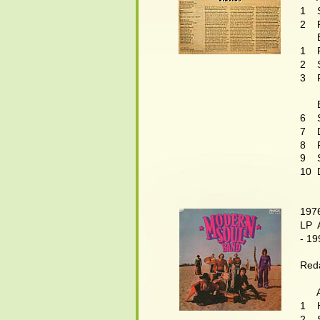
1    
2   
     
1   
2   
3   
    
6   
7   
8   
9   
10  
197
LP  
- 1
Reda
      
1   
2   