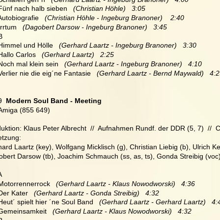
 Fünf nach halb sieben   
(Christian Höhle)   3:05
 Autobiografie   
(Christian Höhle - Ingeburg Branoner)    2:40
Irrtum  
 (Dagobert Darsow - Ingeburg Branoner)   3:45
 B
 Himmel und Hölle   
(Gerhard Laartz - Ingeburg Branoner)   3:30
 Hallo Carlos   
(Gerhard Laartz)   2:25
 Noch mal klein sein   
(Gerhard Laartz - Ingeburg Branoner)   4:10
 Verlier nie die eig´ne Fantasie   
(Gerhard Laartz - Bernd Maywald)   4:
9
  Modern Soul Band - Meeting
Amiga (855 649)
uktion: Klaus Peter Albrecht  //  Aufnahmen Rundf. der DDR (5, 7)  // 
etzung:
ard Laartz (key), Wolfgang Micklisch (g), Christian Liebig (b), Ulrich Ker
bert Darsow (tb), Joachim Schmauch (ss, as, ts), Gonda Streibig (voc
A
 Motorrennerrock  
 (Gerhard Laartz - Klaus Nowodworski)   4:36
 Der Kater  
 (Gerhard Laartz - Gonda Streibig)   4:32
 Heut´ spielt hier ´ne Soul Band  
 (Gerhard Laartz - Gerhard Laartz)   4:
 Gemeinsamkeit  
 (Gerhard Laartz - Klaus Nowodworski)   4:32