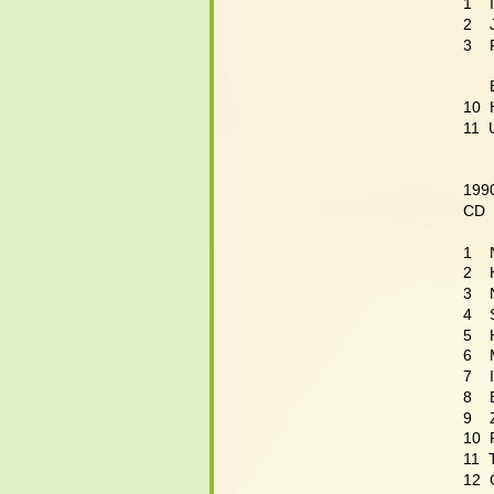
1    
2   
3   
    
10  
11 
199
CD  
1   
2   
3   
4   
5   
6   
7    
8   
9   
10  
11  
12  