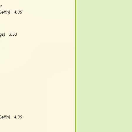
2
llin)   4:36
gs)   3:53
llin)   4:36