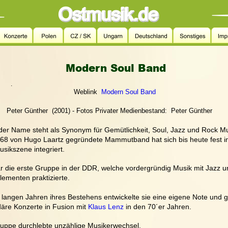
Modern Soul Band
.
Weblink  
Modern Soul Band
Peter Günther  (2001) - Fotos Privater Medienbestand:  Peter Günther
er Name steht als Synonym für Gemütlichkeit, Soul, Jazz und Rock Mu
68 von Hugo Laartz gegründete Mammutband hat sich bis heute fest in
sikszene integriert.
r die erste Gruppe in der DDR, welche vordergründig Musik mit Jazz u
lementen praktizierte.
 langen Jahren ihres Bestehens entwickelte sie eine eigene Note und 
äre Konzerte in Fusion mit 
Klaus Lenz
 in den 70´er Jahren. 
uppe durchlebte unzählige Musikerwechsel. 