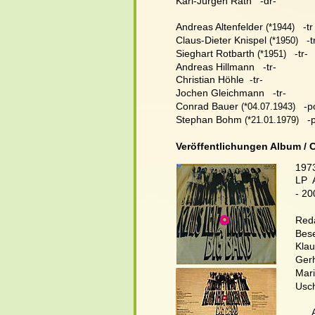
Karl-Jürgen Rath   -dr-
Andreas Altenfelder
   -tr
 (*1944)
Claus-Dieter Knispel
   -t
 (*1950)
Sieghart Rotbarth
   -tr-
 (*1951)
Andreas Hillmann   -tr-
Christian Höhle  -tr-
Jochen Gleichmann   -tr-
Conrad Bauer
   -
 (*04.07.1943)
Stephan Bohm
   -
 (*21.01.1979)
Veröffentlichungen Album / 
197
LP  
- 2
Reda
Bes
Klau
Gerh
Mari
Usch
      