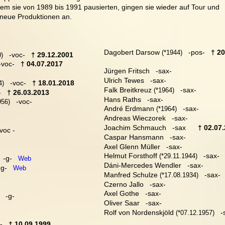
m sie von 1989 bis 1991 pausierten, gingen sie wieder auf Tour und 
neue Produktionen an.
Dagobert Darsow
   -pos-   
† 2
 (*1944)
   -voc-   
† 29.12.2001
0)
 -voc-   
† 04.07.2017
Jürgen Fritsch   -sax-
Ulrich Tewes   -sax-
   -voc-   
† 18.01.2018
4)
Falk Breitkreuz
   -sax-
 (*1964)
   
† 26.03.2013
Hans Raths   -sax-
   -voc-
956)
André Erdmann
   -sax-
 (*1964)
Andreas Wieczorek   -sax-
Joachim Schmauch   -sax      
† 02.07
 voc -
Caspar Hansmann   -sax-
Axel Glenn Müller   -sax-
Helmut Forsthoff
   -sax-   
 (*29.11.1944)
  -g-   
Web
Dáni-Mercedes Wendler   -sax-
-g-   
Web
Manfred Schulze
   -sax-  
 (*17.08.1934)
Czerno Jallo   -sax-
Axel Gothe   -sax-
   -g-
Oliver Saar   -sax-
Rolf von Nordenskjöld
   
 (*07.12.1957)
-   
† 10.09.1999