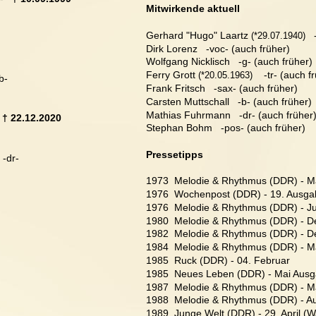
Mitwirkende aktuell
Gerhard "Hugo" Laartz
  
 (*29.07.1940)
Dirk Lorenz   -voc- (auch früher)
Wolfgang Nicklisch   -g- (auch früher)
 
Ferry Grott
    -tr- (auch f
 (*20.05.1963)
-b-
Frank Fritsch   -sax- (auch früher)
Carsten Muttschall   -b- (auch früher)
Mathias Fuhrmann   -dr- (auch früher
 
† 22.12.2020
Stephan Bohm   -pos- (auch früher)
Pressetipps
  -dr-
1973  Melodie & Rhythmus (DDR) - M
1976  Wochenpost (DDR) - 19. Ausgab
1976  Melodie & Rhythmus (DDR) - Ju
1980  Melodie & Rhythmus (DDR) - 
1982  Melodie & Rhythmus (DDR) - 
1984  Melodie & Rhythmus (DDR) - M
1985  Ruck (DDR) - 04. Februar
1985  Neues Leben (DDR) - Mai Ausg
1987  Melodie & Rhythmus (DDR) - M
1988  Melodie & Rhythmus (DDR) - A
1989  Junge Welt (DDR) - 29. April (W