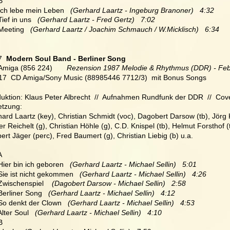
 B
 Ich lebe mein Leben   
(Gerhard Laartz - Ingeburg Branoner)   4:32
Tief in uns   
(Gerhard Laartz - Fred Gertz)   7:02
 Meeting   
(Gerhard Laartz / Joachim Schmauch / W.Micklisch)   6:34
7
  Modern Soul Band - Berliner Song
Amiga (856 224)     
  Rezension 1987 Melodie & Rhythmus (DDR) - Fe
17  CD Amiga/Sony Music (88985446 7712/3)  mit Bonus Songs
uktion: Klaus Peter Albrecht  //  Aufnahmen Rundfunk der DDR  //  Cov
etzung:
ard Laartz (key), Christian Schmidt (voc), Dagobert Darsow (tb), Jörg 
er Reichelt (g), Christian Höhle (g), C.D. Knispel (tb), Helmut Forsthof 
ert Jäger (perc), Fred Baumert (g), Christian Liebig (b) u.a.
A    
 Hier bin ich geboren  
 (Gerhard Laartz - Michael Sellin)   5:01
 Sie ist nicht gekommen 
  (Gerhard Laartz - Michael Sellin)   4:26
 Zwischenspiel    
(Dagobert Darsow - Michael Sellin)   2:58
 Berliner Song  
 (Gerhard Laartz - Michael Sellin)   4:12
 So denkt der Clown   
(Gerhard Laartz - Michael Sellin)   4:53
Alter Soul   
(Gerhard Laartz - Michael Sellin)   4:10
 B