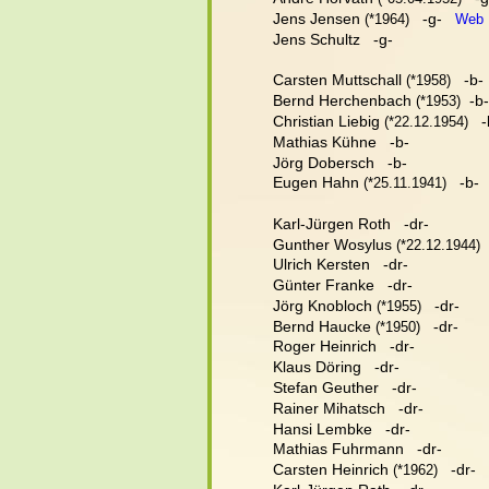
Jens Jensen
   -g-   
 (*1964)
Web
Jens Schultz   -g-
Carsten Muttschall
   -b-
 (*1958)
Bernd Herchenbach
  -b-
 (*1953)
Christian Liebig
   
 (*22.12.1954)
Mathias Kühne   -b-
Jörg Dobersch   -b-
Eugen Hahn
   -b-  
 (*25.11.1941)
Karl-Jürgen Roth   -dr-
Gunther Wosylus
 
 (*22.12.1944)
Ulrich Kersten   -dr-
Günter Franke   -dr-
Jörg Knobloch
   -dr-
 (*1955)
Bernd Haucke
   -dr-
 (*1950)
Roger Heinrich   -dr-
Klaus Döring   -dr-
Stefan Geuther   -dr- 
Rainer Mihatsch   -dr-
Hansi Lembke   -dr-
Mathias Fuhrmann   -dr-
Carsten Heinrich
   -dr-
 (*1962)