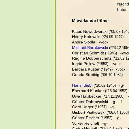
Nachde
boten 
Mitwirkende früher
Klaus Nowodworski
 (*05.07.194
Henry Kotowski
   
 (*24.09.1944)
André Siodla   -voc-
.
Michael Barakowski
 (*23.12.195
Christian Schmidt
   -voc-
 (*1946)
Regine Dobberschütz
 (*12.02.1
Ingrid Pollow
   -voc-
 (*1953)
Barbara Kuster
   -voc-
 (*1949)
Gonda Streibig
   -
 (*06.10.1954)
Hansi Biebl
   -g-
 (*20.02.1945)
Eberhard Klunker
 
 (*16.04.1952)
Uwe Haßbecker
   
 (*17.11.1960)
Günter Dobrowolski   -g-   
†
Gerd Unger
   -g-
 (*1957)
Gisbert Piatkowski
 (*06.04.1953)
Günter Fischer
   -g-
 (*1952)
Volker Reichelt   -g-
Andre Horvath
   -g
 (*05.04.1952)