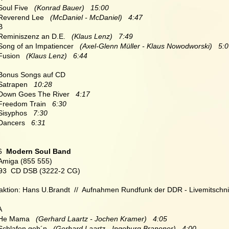
Soul Five   
(Konrad Bauer)   15:00
 Reverend Lee   
(McDaniel - McDaniel)   4:47
 B
 Reminiszenz an D.E.   
(Klaus Lenz)   7:49
 Song of an Impatiencer   
(Axel-Glenn Müller - Klaus Nowodworski)   5:
 Fusion   
(Klaus Lenz)   6:44
  Bonus Songs auf CD
 Satrapen   
10:28
 Down Goes The River   
4:17
 Freedom Train   
6:30
 Sisyphos   
7:30
Dancers   
6:31
6
  Modern Soul Band
Amiga (855 555)
993  CD DSB (3222-2 CG)
ktion: Hans U.Brandt  //  Aufnahmen Rundfunk der DDR - Livemitschnit
A
 He Mama  
 (Gerhard Laartz - Jochen Kramer)   4:05
 Schlafen geh´n   
(Gerhard Laartz - Ingeburg Branoner)   4:00