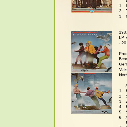
     
1   
2    
3   
198
LP  
- 20
Prod
Bes
Gerh
Volk
Norb
      
1   
2   
3   
4   
5   
6    
     