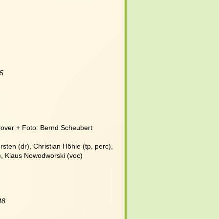
25
 Cover + Foto: Bernd Scheubert
sten (dr), Christian Höhle (tp, perc), 
), Klaus Nowodworski (voc)
48