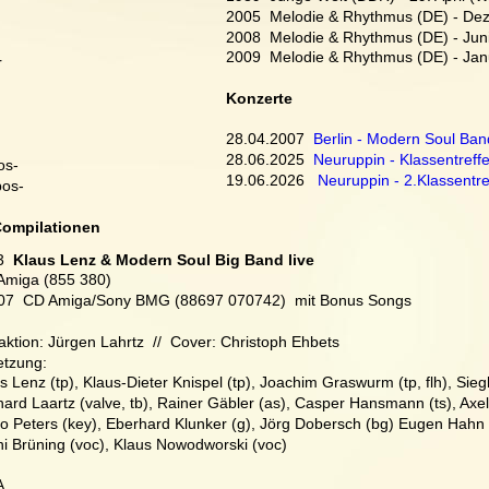
2005  Melodie & Rhythmus (DE) - De
2008  Melodie & Rhythmus (DE) - Jun
 
2009  Melodie & Rhythmus (DE) - Jan
r 
Konzerte
28.04.2007  
Berlin - Modern Soul Ban
28.06.2025  
Neuruppin - Klassentreff
pos-
19.06.2026   
Neuruppin - 2.Klassentre
pos-
Compilationen
3
  Klaus Lenz & Modern Soul Big Band live
Amiga (855 380)
007  CD Amiga/Sony BMG (88697 070742)  mit Bonus Songs
ktion: Jürgen Lahrtz  //  Cover: Christoph Ehbets
etzung:
s Lenz (tp), Klaus-Dieter Knispel (tp), Joachim Graswurm (tp, flh), Sie
ard Laartz (valve, tb), Rainer Gäbler (as), Casper Hansmann (ts), Axel-G
o Peters (key), Eberhard Klunker (g), Jörg Dobersch (bg) Eugen Hahn (
i Brüning (voc), Klaus Nowodworski (voc)
A