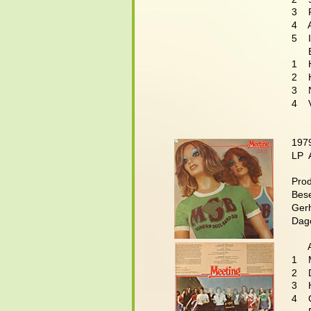
3   
4   
5    
     
1   
2   
3   
4   
197
LP  
Prod
Bes
Gerh
Dago
      
1   
2   
3   
4   