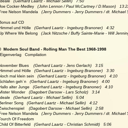
Ideale   
(Gerhard Laartz - Michael Sellin)   7:50
 Joe Cocker-Medley   
(John Lennon / Paul McCartney / D.Mason)   13:2
 Free Nelson Mandela  
 (Jerry Dummers - Jerry Dummers / dt. Michael Se
  Bonus auf CD
Himmel und Hölle   
(Gerhard Laartz - Ingeburg Branoner)   4:32
 Up Where We Belong 
  (Jack Nitzsche / Buffy Sainte-Marie - Will Jennin
0
  Modern Soul Band - Rolling Man The Best 1968-1998
Eigenverlag   Compilation
 November Blues   
 (Gerhard Laartz - Jens Gerlach)   3:15
 Himmel und Hölle   
(Gerhard Laartz - Ingeburg Branoner)   3:30
 Noch mal klein sein   
(Gerhard Laartz - Ingeburg Branoner)   4:10
 Schlafen geh´n   
(Gerhard Laartz - Ingeburg Branoner)   4:00
 Hallo alter Junge   
(Gerhard Laartz - Ingeburg Branoner)   4:10
 Mister Wonder  
 (Dagobert Darsow - Lars Scholz)   3:14
Ideale   
(Gerhard Laartz - Michael Sellin)   5:04
 Berliner Song   
(Gerhard Laartz - Michael Sellin)   4:12
 Zwischenspiel    
(Dagobert Darsow - Michael Sellin)   2:58
Free Nelson Mandela   
(Jerry Dummers - Jerry Dummers / dt. Michael Se
Tourch Of Freedom
Child Of Bitterfeld  
 (Gerhard Laartz - Christian Schmidt)   5:06