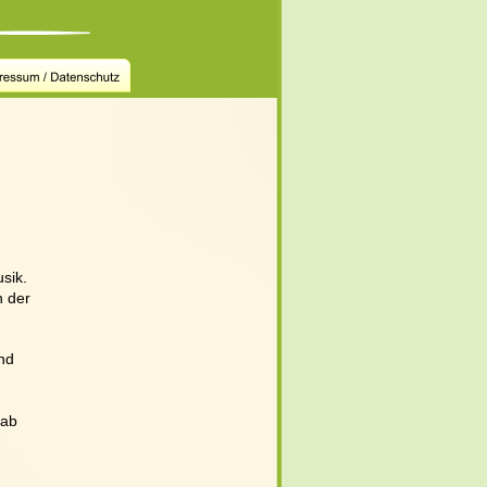
sik. 
 der 
nd 
gab 