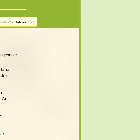
Neugebauer 
ndene 
der 
r 
r Cd 
“ 
er 