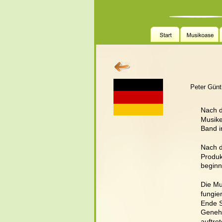
              Peter 
Nach d
Musike
Band i
Nach d
Produk
beginn
Die Mu
fungie
Ende S
Genehm
auftre