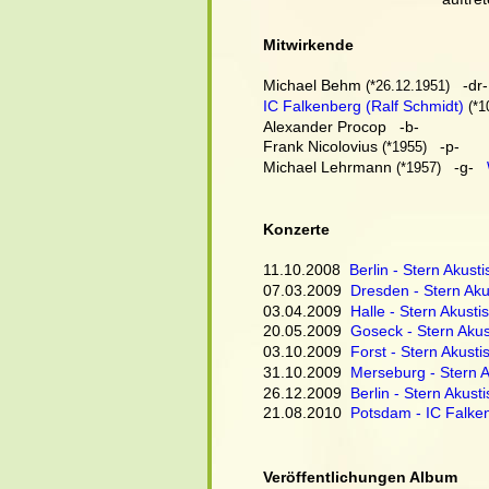
Mitwirkende
Michael Behm
   -dr-
 (*26.12.1951)
IC Falkenberg (Ralf Schmidt)
(*1
Alexander Procop   -b-
Frank Nicolovius 
   -p-
(*1955)
Michael Lehrmann 
   -g-
(*1957)
Konzerte
11.10.2008  
Berlin - Stern Akusti
07.03.2009  
Dresden - Stern Aku
03.04.2009  
Halle - Stern Akusti
20.05.2009  
Goseck - Stern Akus
03.10.2009  
Forst - Stern Akusti
31.10.2009  
Merseburg - Stern A
26.12.2009  
Berlin - Stern Akust
21.08.2010  
Potsdam - IC Falken
Veröffentlichungen Album