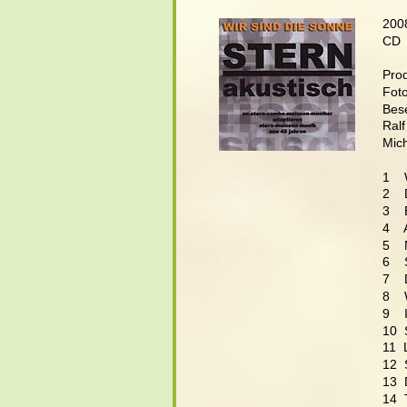
200
CD 
Prod
Foto
Bes
Ralf
Mic
1   
2  
3   
4   
5   
6   
7   
8   
9    
10  
11  
12 
13 
14  