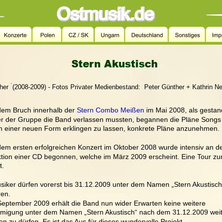
Stern Akustisch
.
Günther  (2008-2009) - Fotos Privater Medienbestand:  Peter Günther + Kathrin 
em Bruch innerhalb der 
Stern Combo Meißen
 im Mai 2008, als gesta
r der Gruppe die Band verlassen mussten, begannen die Pläne Songs 
n einer neuen Form erklingen zu lassen, konkrete Pläne anzunehmen. 
em ersten erfolgreichen Konzert im Oktober 2008 wurde intensiv an de
tion einer CD begonnen, welche im März 2009 erscheint. Eine Tour zu
t.
siker dürfen vorerst bis 31.12.2009 unter dem Namen „Stern Akustisch
ren. 
eptember 2009 erhält die Band nun wider Erwarten keine weitere 
igung unter dem Namen „Stern Akustisch“ nach dem 31.12.2009 weit
ten zu dürfen. Es ist das Aus für dieses wundervolle Projekt.