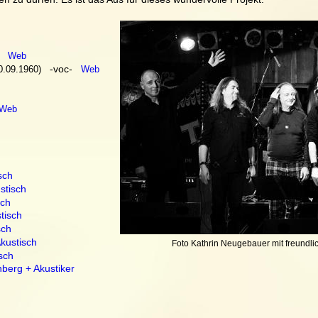
   
Web
  -voc-
0.09.1960)
Web
Web
sch
stisch
sch
tisch
sch
kustisch
Foto Kathrin Neugebauer mit freundl
isch
berg + Akustiker 