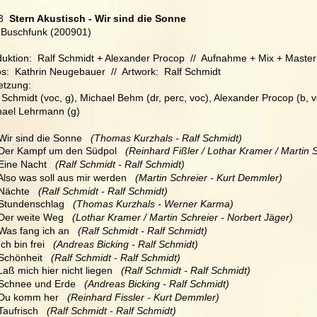
8
  Stern Akustisch - Wir sind die Sonne
 Buschfunk (200901)
uktion:  Ralf Schmidt + Alexander Procop  //  Aufnahme + Mix + Master
s:  Kathrin Neugebauer  //  Artwork:  Ralf Schmidt
etzung:
 Schmidt (voc, g), Michael Behm (dr, perc, voc), Alexander Procop (b, vo
hael Lehrmann (g)
 Wir sind die Sonne  
 (Thomas Kurzhals - Ralf Schmidt)
  Der Kampf um den Südpol 
  (Reinhard Fißler / Lothar Kramer / Martin 
 Eine Nacht  
 (Ralf Schmidt - Ralf Schmidt)
 Also was soll aus mir werden  
 (Martin Schreier - Kurt Demmler)
 Nächte  
 (Ralf Schmidt - Ralf Schmidt)
 Stundenschlag   
(Thomas Kurzhals - Werner Karma)
 Der weite Weg   
(Lothar Kramer / Martin Schreier - Norbert Jäger)
 Was fang ich an   
(Ralf Schmidt - Ralf Schmidt)
Ich bin frei   
(Andreas Bicking - Ralf Schmidt)
Schönheit   
(Ralf Schmidt - Ralf Schmidt)
Laß mich hier nicht liegen  
 (Ralf Schmidt - Ralf Schmidt)
 Schnee und Erde  
 (Andreas Bicking - Ralf Schmidt)
 Du komm her 
  (Reinhard Fissler - Kurt Demmler)
Taufrisch   
(Ralf Schmidt - Ralf Schmidt)