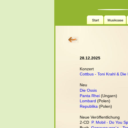
28.12.2025
Konzert
Cottbus - Toni Krahl & Di
Neu
Die Ossis
Panta Rhei
 (Ungarn)
Lombard
 (Polen)
Republika
 (Polen)
Neue Veröffentlichung
2-CD  
P. Mobil - Do You S
Buch  
Genauso war´s - Ton