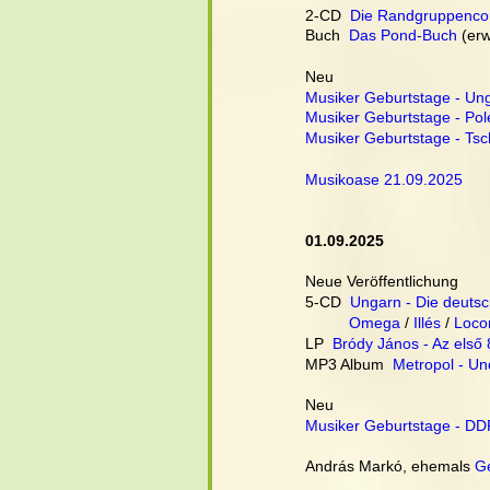
2-CD  
Die Randgruppencom
Buch  
Das Pond-Buch
 (er
Neu
Musiker Geburtstage - Un
Musiker Geburtstage - Pol
Musiker Geburtstage - Tsc
Musikoase 21.09.2025
01.09.2025
Neue Veröffentlichung
5-CD  
Ungarn - Die deuts
Omega
 / 
Illés
 / 
Loco
LP  
Bródy János - Az első 
MP3 Album  
Metropol - Un
Neu
Musiker Geburtstage - DD
András Markó, ehemals 
G