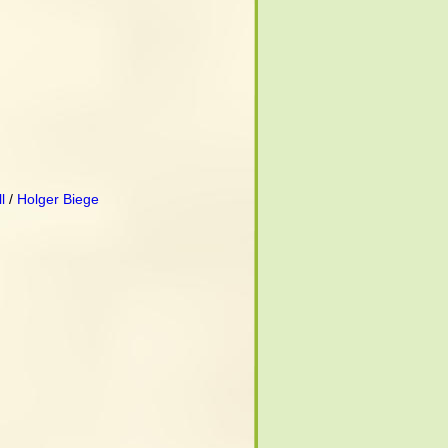
l
 / 
Holger Biege