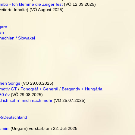
bo - Ich klemme die Zeiger fest
 (VÖ 12.09.2025)
weiterte Inhalte) (VÖ August 2025)
garn
en
hechien / Slowakei
chen Songs
 (VÖ 29.08.2025)
motiv GT
 / 
Fonográf + Generál
 / 
Bergendy + Hungária
80 év
 (VÖ 29.08.2025)
d ich sehn` mich nach mehr
 (VÖ 25.07.2025)
R/Deutschland
emini
 (Ungarn) verstarb am 22. Juli 2025.