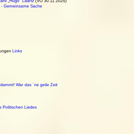
ard „Hugo“ Laartz
 (VÖ 30.11.2025)
d - Gemeinsame Sache
zungen 
Links
rdammt! War das ´ne geile Zeit
s Politischen Liedes