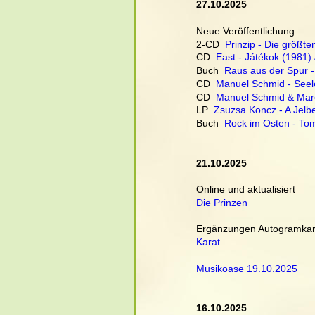
27.10.2025
Neue Veröffentlichung
2-CD  
Prinzip - Die größte
CD  
East - Játékok (1981) 
Buch  
Raus aus der Spur -
CD  
Manuel Schmid - Seel
CD  
Manuel Schmid & Marek
LP  
Zsuzsa Koncz - A Jelb
Buch  
Rock im Osten - To
21.10.2025
Online und aktualisiert
Die Prinzen
Ergänzungen Autogramkart
Karat
Musikoase 19.10.2025
16.10.2025