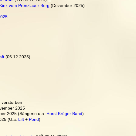
 Kinx vom Prenzlauer Berg
 (Dezember 2025)
2025
aft
 (06.12.2025)
r verstorben
vember 2025
er 2025 (Sängerin u.a. 
Horst Krüger Band
)
25 (U.a. 
Lift
 + 
Pond
)