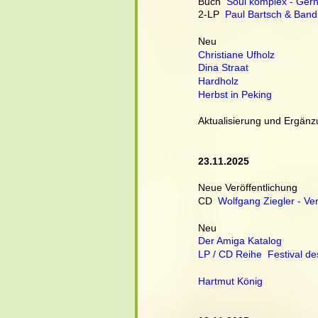
Buch  
Soul komplex - Gerh
2-LP  
Paul Bartsch & Ban
Neu
Christiane Ufholz
Dina Straat
Hardholz
Herbst in Peking
Aktualisierung und Ergän
23.11.2025
Neue Veröffentlichung
CD  
Wolfgang Ziegler - Ve
Neu
Der Amiga Katalog
LP / CD Reihe  Festival de
Hartmut König