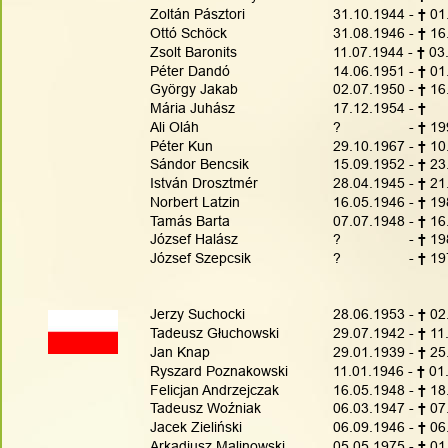
Zoltán Pásztori
31.10.1944 - 
† 
01
Ottó Schöck
31.08.1946 - 
† 
16
Zsolt Baronits
11.07.1944 - 
† 
03
Péter Dandó
14.06.1951 - 
† 
01
György Jakab
02.07.1950 - 
† 
16
Mária Juhász
17.12.1954 - 
†     
Ali Oláh
?                 - 
† 
19
Péter Kun
29.10.1967 - 
† 
10
Sándor Bencsik
15.09.1952 - 
† 
23
István Drosztmér
28.04.1945 - 
† 
21
Norbert Latzin
16.05.1946 - 
† 
19
Tamás Barta
07.07.1948 - 
† 
16
József Halász
?                 - 
† 
19
József Szepcsik
?                 - 
† 
19
Jerzy Suchocki
28.06.1953 - 
†
 02
Tadeusz Głuchowski
29.07.1942 - 
†
 11
Jan Knap
29.01.1939 - 
†
 25
Ryszard Poznakowski 
11.01.1946 - 
†
 01
Felicjan Andrzejczak
16.05.1948 - 
†
 18
Tadeusz Woźniak
06.03.1947 - 
†
 07
Jacek Zieliński
06.09.1946 - 
†
 06
Arkadiusz Malinowski
05.05.1975 - 
†
 01