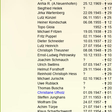
AnNa R. (A.Neuenhofen)
25.12.1969 - 
† 
vo
Siegfried Heilek
?                 - 
† 
17
Jirka Wartenberg
22.09.1945 - 
† 
29
Lutz Künzel
06.11.1951 - 
† 
29
Heiner Kondschak
06.08.1955 - 
† 
12
Topo Gioia
          1952 - 
† 
15
Michael Fritzen
19.05.1938 - 
† 
23
Fritz Puppel
02.11.1944 - 
† 
10
Dieter Schneider
10.03.1937 - 
†
 22
Lutz Heinrich
27.07.1954 - 
† 
02
Christoph Theusner
08.08.1948 - 
† 
25
Ernst-Ludwig Petrowsky
10.12.1933 - 
† 
10
Joachim Schmauch
?                 - 
† 
02
Ulrich Swillms
07.03.1947 - 
† 
27
Helmut Forsthoff
29.11.1944 - 
† 
26
Reinhold Christoph Hess
?                 - 
† 
29
Michael Jurischk
02.10.1963 - 
† 
17
Uwe Rublack
?                 - 
† 
20
Thomas Buscha
?                 - 
† 
20
Christiane Ufholz
01.09.1947 - 
† 
01
Steffen Junghans
27.11.1953 - 
† 
01
Wolfram Dix
24.07.1957 - 
†     
Achim Türpe
21.07.1941 - 
† 
18
Klaus Scharfschwerdt
27.02.1954 - 
† 
10