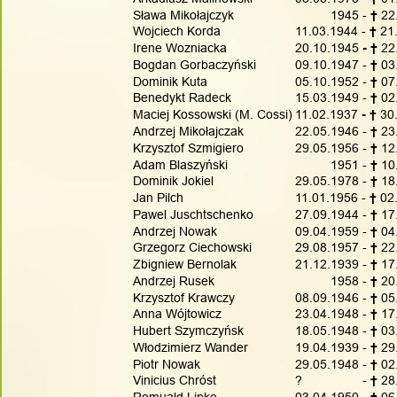
Sława Mikołajczyk
          1945 - 
†
 22
Wojciech Korda
11.03.1944 - 
†
 21
Irene Wozniacka
20.10.1945
 - † 
22
Bogdan Gorbaczyński
09.10.1947 - 
† 
03
Dominik Kuta
05.10.1952 - 
† 
07
Benedykt Radeck
15.03.1949 - 
† 
02
Maciej Kossowski (M. Cossi)
11.02.1937
 - † 
30
Andrzej Mikołajczak
22.05.1946 - 
† 
23
Krzysztof Szmigiero
29.05.1956 - 
† 
12
Adam Blaszyński
          1951 - 
† 
10
Dominik Jokiel
29.05.1978 - 
† 
18
Jan Pilch
11.01.1956 - 
† 
02
Pawel Juschtschenko
27.09.1944 - 
†
 17
Andrzej Nowak
09.04.1959 - 
† 
04
Grzegorz Ciechowski
29.08.1957 - 
† 
22
Zbigniew Bernolak
21.12.1939 - 
†
 17
Andrzej Rusek
          1958 - 
† 
20
Krzysztof Krawczy
08.09.1946 - 
† 
05
Anna Wójtowicz
23.04.1948 - 
† 
17
Hubert Szymczyńsk
18.05.1948 - 
† 
03
Włodzimierz Wander
19.04.1939 - 
†
 29
Piotr Nowak
29.05.1948 - 
†
 02
Vinicius Chróst
?                 - 
† 
28