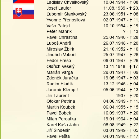
Ladislav Chvalkovský
10.04.1944 - 
† 
08
Josef Laufer
11.08.1939 - 
† 
20
Ľubomír Stankovský
23.08.1951 - 
† 
08
Yvonne Přenosilová
02.07.1947 - 
† 
11
Vašo Patejd
10.10.1954 - 
† 
19
Peter Mahrik
                ? - 
† 
13
Pavel Chrastina
25.04.1940 - 
† 
28
Luboš Andrš
26.07.1948 - 
† 
20
Miroslav Žbirk
21.10.1952 - 
† 
10
Jindřich Vobořil
25.07.1947 - 
† 
26
Fedor Frešo
06.01.1947 - 
† 
26
Oldřich Veselý
13.11.1948 - 
† 
17
Marián Varga
29.01.1947 - 
† 
09
Zdeněk Juračka
19.05.1947 - 
† 
03
Radim Hladík
13.12.1946 - 
† 
04
Jaromír Klempíř
05.06.1944 - 
† 
13
Jiří Laurent
          1937 - 
† 
20
Otokar Petrina
04.06.1949 - 
† 
11
Martin Koubek
06.04.1955 - 
† 
15
Pavel Bobek
16.09.1937 - 
† 
20
Milan Peroutka
19.01.1964 - 
† 
04
Karel Káša Jahn
08.08.1949 - 
† 
27
Jiří Šindelár
03.01.1949 - 
† 
05
Pavel Pešta
04.01.1948 - 
† 
17