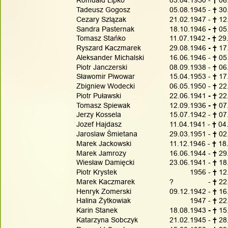
Romuald Lipko
03.04.1950 - 
† 
06
Tadeusz Gogosz
05.08.1945 - 
† 
30
Cezary Szlązak
21.02.1947 - 
† 
12
Sandra Pasternak
18.10.1946
 - † 
05
Tomasz Stańko
11.07.1942
 - † 
29
Ryszard Kaczmarek
29.08.1946
 - † 
17
Aleksander Michalski
16.06.1946 - 
† 
05
Piotr Janczerski
08.09.1938 - 
† 
06
Sławomir Piwowar
15.04.1953 - 
† 
17
Zbigniew Wodecki
06.05.1950 - 
† 
22
Piotr Puławski
22.06.1941
 - † 
22
Tomasz Spiewak
12.09.1936
 - † 
07
Jerzy Kossela
15.07.1942 - 
† 
07
Jozef Hajdasz
11.04.1941 - 
† 
04
Jaroslaw Śmietana
29.03.1951 - 
† 
02
Marek Jackowski
11.12.1946 - 
† 
18
Marek Jamrozy
16.06.1944 - 
† 
29
Wiesław Damięcki
23.06.1941 - 
† 
18
Piotr Krystek
          1956 - 
† 
12
Marek Kaczmarek
?                 - 
† 
22
Henryk Zomerski
09.12.1942 - 
† 
16
Halina Żytkowiak
          1947 - 
† 
22
Karin Stanek
18.08.1943
 - † 
15
Katarzyna Sobczyk
21.02.1945 - 
†
 28