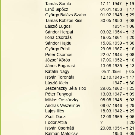
Tamás Somló
17.11.1947 - 
† 
19
Ernő Sipőcz
01.01.1953 - 
† 
17
György Balázs Szabó 
01.02.1945 - 
† 
29
Tamás Kobzos Kiss 
30.05.1950 - 
†
 08
László Lugosi 
          1951 - 
†
 06
Sándor Herpai 
03.02.1954 - 
† 
13
Ilona Csordás
16.05.1961 - 
† 
20
Sándor Hajdu
15.06.1939 - 
† 
30
György Pribil 
29.08.1967 - 
† 
16
Péter Csomós
22.07.1944 - 
† 
08
József Kőrös 
17.06.1952 - 
† 
10
János Fogarasi
13.08.1935 - 
† 
13
Katalin Nagy
 05.11.1956
  - 
† 
05
István Torontáli
12.10.1948 - 
† 
17
László Klein
          1947 - 
† 
30
Jeszenszky Béla Tibo
29.05.1962 - 
† 
25
Péter Tunyogi
13.03.1947 - 
† 
09
Miklós Orszáczky
08.05.1948 - 
† 
03
András Veszelinov 
08.07.1946 - 
† 
29
Lajos Illés
18.03.1942 - 
† 
29
Zsolt Daczi
12.06.1969 - 
† 
06
Fodor Attila
?                 - 
† 
20
István Cserháti
29.08.1954 - 
† 
21
Kálmán Matolcsy
          1953 - 
† 
09