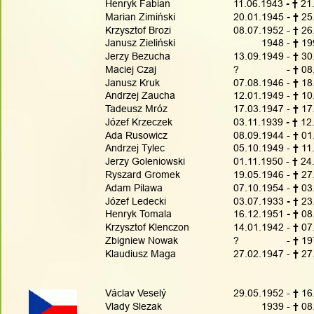
Henryk Fabian
11.06.1943
 - † 
21
Marian Zimiński
20.01.1945
 - † 
25
Krzysztof Brozi
08.07.1952 - 
† 
26
Janusz Zieliński
          1948 - 
† 
19
Jerzy Bezucha
13.09.1949 - 
† 
30
Maciej Czaj
?                 - 
† 
08
Janusz Kruk
07.08.1946 - 
† 
18
Andrzej Zaucha
12.01.1949 - 
† 
10
Tadeusz Mróz
17.03.1947 - 
† 
17
Józef Krzeczek
03.11.1939
 - † 
12
Ada Rusowicz
08.09.1944 - 
†
 01
Andrzej Tylec
05.10.1949 - 
†
 11
Jerzy Goleniowski
01.11.1950 - 
†
 24
Ryszard Gromek
19.05.1946 - 
†
 27
Adam Pilawa
07.10.1954 - 
†
 03
Józef Ledecki
03.07.1933
 - † 
23
Henryk Tomala
16.12.1951
 - † 
08
Krzysztof Klenczon
14.01.1942 - 
† 
07
Zbigniew Nowak
?                 - 
† 
19
Klaudiusz Maga
27.02.1947 - 
† 
27
Václav Veselý
29.05.1952 - 
† 
16
Vlady Slezak
          1939 - 
† 
08