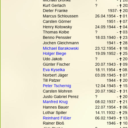
Kurt Gerlach
?                 - 
† 
20
Dieter Franke
           1937- 
† 
20
Marcus Schloussen
26.04.1954 - 
† 
01
Carsten Görner
          1951 - 
† 
07
Henry Kotowsky
24.09.1944 - 
† 
04
Thomas Kolbe
?                 - 
† 
03
Benno Penssler
18.03.1940 - 
† 
23
Jochen Gleichmann
          1941 - 
† 
28
Michael Barakowski
23.12.1954 - 
† 
18
Holger Biege
19.09.1952 - 
† 
25
Udo Jakob
?                 - 
† 
20
Günter Fischer
20.07.1943 - 
† 
09
Eva Kyselka
18.11.1954 - 
† 
08
Norbert Jäger
03.09.1945 - 
† 
07
Till Patzer
          1944 - 
† 
20
Peter Tschernig
12.04.1945 - 
† 
15
Carsten Mohren
20.07.1962 - 
† 
31
Justo Gabriel Perez
?                 - 
† 
20
Manfred Krug
08.02.1937 - 
† 
21
Hannes Bauer 
22.07.1954 - 
† 
06
Lothar Spiller
14.11.1932 - 
† 
29
Reinhard Fißler
06.02.1949 - 
† 
13
Rainer Bloß
          1946 - 
† 
10