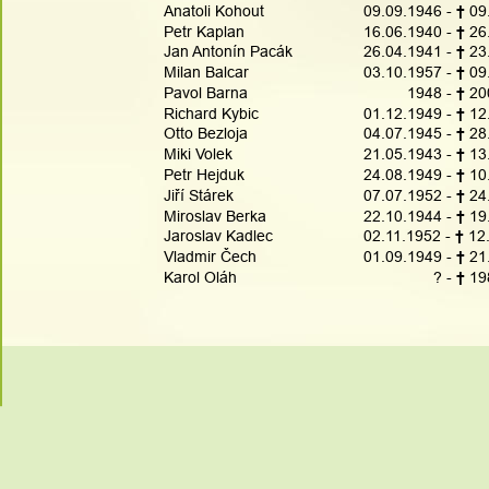
Anatoli Kohout
09.09.1946 - 
† 
09
Petr Kaplan
16.06.1940 - 
† 
26
Jan Antonín Pacák
26.04.1941 - 
† 
23
Milan Balcar
03.10.1957 - 
† 
09
Pavol Barna
          1948 - 
† 
20
Richard Kybic
01.12.1949 - 
† 
12
Otto Bezloja
04.07.1945 - 
† 
28
Miki Volek
21.05.1943 - 
† 
13
Petr Hejduk
24.08.1949 - 
† 
10
Jiří Stárek
07.07.1952 - 
† 
24
Miroslav Berka
22.10.1944 - 
† 
19
Jaroslav Kadlec
02.11.1952 - 
† 
12
Vladmir Čech
01.09.1949 - 
† 
21
Karol Oláh
                ? - 
† 
19