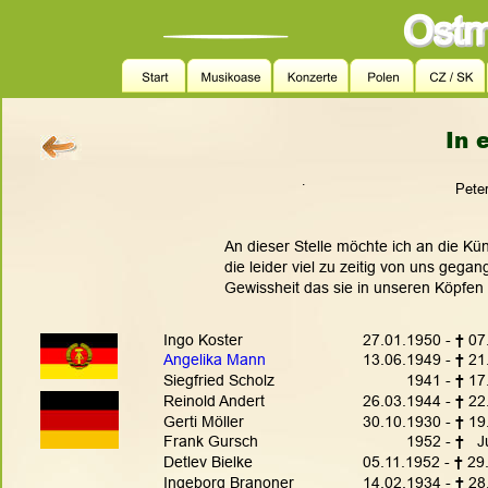
†  In
.
                                                                                                       
An dieser Stelle möchte ich an die Kün
die leider viel zu zeitig von uns gegan
Gewissheit das sie in unseren Köpfen
Ingo Koster
27.01.1950 - 
† 
07
Angelika Mann
13.06.1949 - 
† 
21
Siegfried Scholz
          1941 - 
† 
17
Reinold Andert
26.03.1944 - 
† 
22
Gerti Möller
30.10.1930 - 
† 
19
Frank Gursch
          1952 - 
†   
J
Detlev Bielke
05.11.1952 - 
† 
29
Ingeborg Branoner
14.02.1934 - 
†
 28