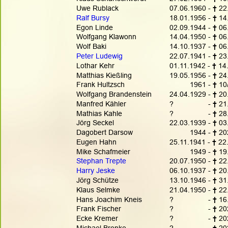
Uwe Rublack
07.06.1960 - 
† 
22
Ralf Bursy
18.01.1956 - 
† 
14
Egon Linde
02.09.1944 - 
† 
06
Wolfgang Klawonn
14.04.1950 - 
† 
06
Wolf Baki
14.10.1937 - 
† 
06
Peter Ludewig
22.07.1941 - 
† 
23
Lothar Kehr
01.11.1942 - 
† 
14
Matthias Kießling
19.05.1956 - 
† 
24
Frank Hultzsch
          1961 - 
†
 10
Wolfgang Brandenstein   
24.04.1929 - 
†
 20
Manfred Kähler
?                 - 
† 
21
Mathias Kahle
?                 - 
† 
28
Jörg Seckel
22.03.1939 - 
† 
03
Dagobert Darsow
          1944 - 
† 
20
Eugen Hahn
25.11.1941 - 
† 
22
Mike Schafmeier
          1949 - 
† 
19
Stephan Trepte
20.07.1950 - 
† 
22
Harry Jeske
06.10.1937 - 
† 
20
Jörg Schütze
13.10.1946 - 
† 
31
Klaus Selmke
21.04.1950 - 
† 
22
Hans Joachim Kneis
?                 - 
† 
16
Frank Fischer
?                 - 
† 
20
Ecke Kremer
?                 - 
† 
20
Michael Bronke
?                 - 
† 
20