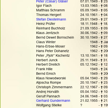
Peter (Cäsar) Gläser
07.01.1949 - 
† 
23
Igor Flach
13.03.1965 - 
† 
08
Matthias Schramm
05.09.1949 - 
† 
05
Thomas Hergert
24.10.1961 - 
† 
04
Stefan Diestelmann
29.01.1949 - 
† 
27
Heinz Prüfer
18.11.1948 - 
† 
18
Reinhard Buchholz
21.09.1953 -
 † 
09
Klaus Jentzsch
30.06.1942 - 
† 
09
Bernd Dewet Bornschein
30.10.1949 - 
† 
27
Claus Winter
          1948 - 
† 
Ja
Hans-Erbse-Moser
          1962
 - † 
09
Hans Peter Dohanetz
          1962 - 
† 
20
Peter „Pjotr“ Kschentz
13.10.1941 - 
† 
18
Herbert Junck
25.11.1949 - 
† 
31
Herbert Dreilich      
05.12.1942 - 
† 
12
Frank Hille      
          1949 - 
† 
24
Bernd Emich
          1949 - 
† 
20
Klaus Nowodworski
05.04.1940 - 
† 
29
Aljoscha Rompe
20.10.1947 - 
† 
23
Christoph Zimmermann
22.12.1967 - 
† 
09
Andrej Horváth     
05.04.1952 - 
† 
10
Gerulf Pannach    
24.06.1948 - 
† 
03
Gerhard Gundermann
21.02.1955 - 
† 
21
Wolfgang Stielke
?                 - 
† 
19