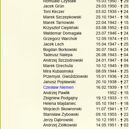
Romuald Czystaw
15.03.1950 - 
† 
29
Jacek Grün
29.03.1950 - 
† 
25
Toni Keczer
03.02.1935
 - † 
24
Marek Szczepkowski
25.10.1941 - 
†
 18
Marek Tarnowski
22.04.1942 - 
† 
15
Krzysztof Ciepliński
03.08.1952 - 
† 
03
Waldemar Domagała 
23.07.1946
 - † 
24
Grzegorz Warchołi
12.09.1974
 - † 
01
Jacek Lech
15.04.1947
 - † 
25
Bogdan Borkowski
30.07.1943 - 
† 
24
Tadeusz Nalepa
26.08.1943 - 
† 
04
Andrzej Szczodrowski
24.01.1947 - 
† 
04
Marek Grechuta
10.12.1945 - 
† 
09
Mira Kubasinska
08.09.1944 - 
† 
25
Przemysł. Gwoździowski 
15.01.1936 - 
† 
23
Janusz Popławski
20.10.1938 - 
†
 27
Czesław Niemen
16.02.1939 - 
† 
17
Andrzej Pawlik
          1952 - 
† 
15
Zbigniew Podgajny
19.12.1933 - † 11
Helena Majdaniec 
05.10.1941 - 
†
 18
Wojciech Skowronski
11.07.1941 - 
† 
17
Stanisław Zybowski
09.10.1953 - 
† 
22
Jerzy Dąbrowski
10.12.1951 - 
†
 25
Andrzej Ziółkowski
14.05.1951 - 
† 
02