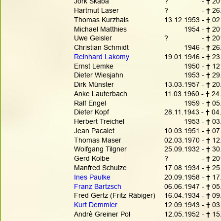
Jörk Skaba
?                 - 
† 
20
Hartmut Laser
?                 - 
†
 26
Thomas Kurzhals
13.12.1953 - 
† 
02
Michael Matthies
          1954 - 
† 
20
Uwe Geisler
?                 - 
† 
201
Christian Schmidt
          1946 - 
†
 26
Reinhard Lakomy
19.01.1946 - 
† 
23
Ernst Lemke
          1950 - 
† 
12
Dieter Wiesjahn
          1953 - 
† 
29
Dirk Münster 
13.03.1957 - 
† 
20
Anke Lauterbach
11.03.1960 - 
† 
24
Ralf Engel
          1959 - 
†
 05
Dieter Kopf
28.11.1943 - 
† 
04
Herbert Treichel
          1953 - 
† 
03
Jean Pacalet
10.03.1951 - 
† 
07
Thomas Maser
02.03.1970 - 
† 
12
Wolfgang Tilgner
25.09.1932 - 
†
 30
Gerd Kolbe
?                 - 
† 
20
Manfred Schulze
17.08.1934 - 
† 
25
Ines Paulke
20.09.1958 - 
† 
17
Franz Bartzsch
06.06.1947 - 
† 
05
Fred Gertz (Fritz Räbiger)
16.04.1934 - 
†
 09
Kurt Demmler
12.09.1943 - 
† 
03
Andrè Greiner Pol
12.05.1952 - 
† 
15