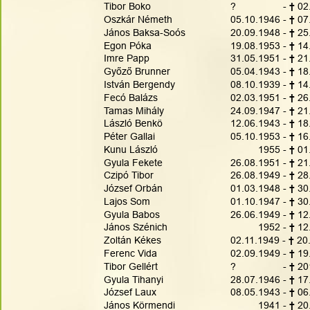
Tibor Boko
?                 - 
† 
02
Oszkár Németh 
05.10.1946 - 
† 
07
János Baksa-Soós
20.09.1948 - 
† 
25
Egon Póka 
19.08.1953 - 
† 
14
Imre Papp
31.05.1951 - 
† 
21
Győző Brunner
05.04.1943 - 
† 
18
István Bergendy
08.10.1939 - 
† 
14
Fecó Balázs
02.03.1951 - 
† 
26
Tamas Mihály
24.09.1947 - 
† 
21
László Benkö
12.06.1943 - 
† 
18
Péter Gallai
05.10.1953 - 
† 
16
Kunu László
          1955 - 
† 
01
Gyula Fekete
26.08.1951 - 
† 
21
Czipó Tibor
26.08.1949 - 
† 
28
József Orbán
01.03.1948 - 
† 
30
Lajos Som
01.10.1947 - 
† 
30
Gyula Babos
26.06.1949 - 
† 
12
János Szénich
          1952 - 
† 
12
Zoltán Kékes
02.11.1949 - 
† 
20
Ferenc Vida 
02.09.1949 - 
† 
19
Tibor Gellért
?                 - 
† 
20
Gyula Tihanyi
28.07.1946 - 
† 
17
József Laux
08.05.1943 - 
† 
06
János Körmendi
          1941 - 
† 
20