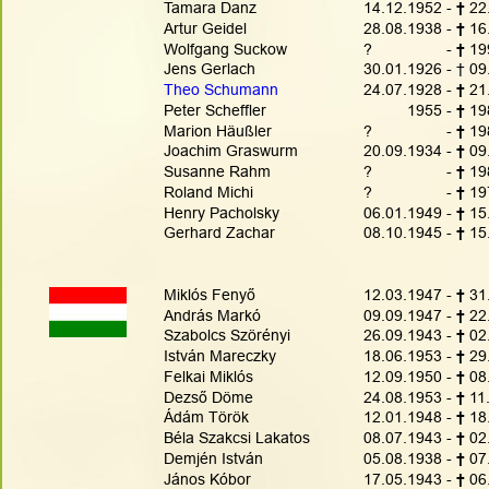
Tamara Danz
14.12.1952 - 
† 
22
Artur Geidel
28.08.1938 - 
† 
16
Wolfgang Suckow
?                 - 
† 
19
Jens Gerlach
30.01.1926 - † 09
Theo Schumann
24.07.1928 - 
† 
21
Peter Scheffler
          1955 - 
† 
19
Marion Häußler
?                 - 
† 
19
Joachim Graswurm
20.09.1934 - 
† 
09
Susanne Rahm
?                 - 
† 
19
Roland Michi
?                 - 
† 
19
Henry Pacholsky   
06.01.1949 - 
† 
15
Gerhard Zachar
08.10.1945 - 
† 
15
Miklós Fenyő
12.03.1947 - 
† 
31
András Markó
09.09.1947 - 
† 
22
Szabolcs Szörényi
26.09.1943 - 
† 
02
István Mareczky
18.06.1953 - 
† 
29
Felkai Miklós
12.09.1950 - 
† 
08
Dezső Döme
24.08.1953 - 
† 
11
Ádám Török
12.01.1948 - 
† 
18
Béla Szakcsi Lakatos 
08.07.1943 - 
† 
02
Demjén István
05.08.1938 - 
† 
07
János Kóbor
17.05.1943 - 
† 
06